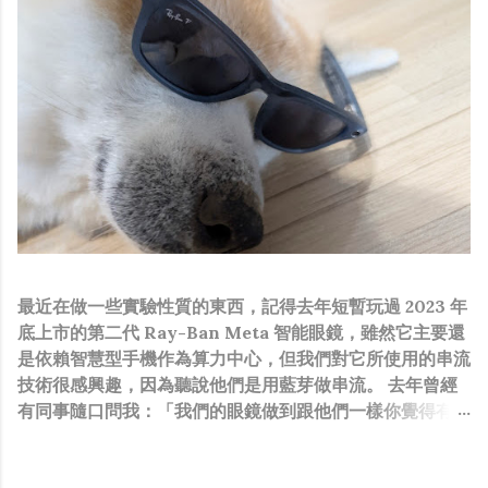
最近在做一些實驗性質的東西，記得去年短暫玩過 2023 年
底上市的第二代 Ray-Ban Meta 智能眼鏡，雖然它主要還
是依賴智慧型手機作為算力中心，但我們對它所使用的串流
技術很感興趣，因為聽說他們是用藍芽做串流。 去年曾經
有同事隨口問我：「我們的眼鏡做到跟他們一樣你覺得有可
能嗎？」，因為我知道我們的硬體規格跟人家的相比並非等
號，加上當時有其他事情在搞，所以隨口開玩笑回說：“可