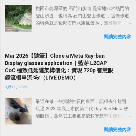
引人入勝的地方就是泰山是中國歷史上唯一受...
繼續前進！ 續行一段爬坡後，即抵達 長春嶺 ，
『你是不是 AI 走火入魔？』（ 嗯～你媽才入
龍古道，續行至 騰龍山 ，然後下山，從1號救
桃園市龍潭區的 石門山步道 是當地非常熱門的
長春嶺這裡有一個小涼亭，展望也不錯。且這
魔，你全家都綠圾邪教走火入魔唷^_^ ）。總之
援牌那邊走下山至橫龍古道登山口，再踢產業
登山步道，也稱為 石門山登山步道 ，這條步道
裡是鳶山環狀路線的三岔路口，回程會從這邊
我前段時間真的已經聽這些無能者的可悲發言
道路回到停車處，這樣剛好一個小O型，這個路
的特色就是緊鄰石門水庫風景區，攀登難度
下至 鳶山岩 ，然後抵達 鳶峰路登山口 ，構成
聽到覺得很噁心了！ 我個人是覺得，時代的轉
線從3號救援牌之後才有小小的爬升，其餘路段
低，有多條難度不同的登山步道可以選擇，從
一個環狀健行路線。 從長春嶺續行，途中經過
輪已經在瘋狂的向前運轉，但某些台廠吃屎狗
都滿平坦好走，全程慢慢走大約兩小時左右即
閱讀完整內容
登山口走到山頂只需40分鐘左右。體力好想鍛
一個楓樟亭，這裡展望不錯，可以眺望波光嶙
還在那邊活在山洞裡鑽木取火自我感覺良好！
可走完。 橫龍山~騰龍山O型走：
鍊腳力可以走好漢坡，想輕鬆一點可以選擇走
峋的大漢溪，微風吹來相當舒服。續行25分鐘
專業在辦公室玩那些狗屎操作，不然就是在那
https://www.sports-
環湖步道，非常適合午後花兩小時接近大自
後，即抵達海拔高度321公尺的 福德坑山（鳶
Mar 2026【隨筆】Clone a Meta Ray-ban
邊 堅守工人智慧至上，其實真的挺可悲的啦 ！
tracker.com/workout/davidwang400/675d1f07a
然，下山後還可以在登山口附近的攤販買冰豆
山） ，山頂腹地不算很寬敞，設有三等三角點
Display glasses application｜藍芽 L2CAP
一群禿鷹聚在一起終究還是禿鷹，永遠不會變
f5cfe0bacc7b0e2 請注意，到了 阿水泊露營區
花和青草茶解渴。 石門山步道在2022年時曾經
基石一顆，從上頂旁的展望點可觀賞土城、板
CoC 極致低延遲架構優化：實現 720p 智慧眼
成獅子啦 。 關於如何在工作上使用 AI？我想到
的入口後，再往上開馬上有個岔路，這裡必需
重新整理過北端登山口起點的步道，這裡也是
橋及鶯歌等地區風光。 鳶山 位於新北市三峽市
鏡流暢串流 👓（LIVE DEMO）
一個最近的活生生（且噁心）的實例： 前陣子
走有舖設水泥的右方岔路 上去才對，左方岔路
最多人開始爬的起點，由當時擔任桃園市長的
區的西南方，屬 雪山山脈支脈 稜端，因山型似
我們 team 有一票人在研究某大廠的產品架構，
入口的護欄上面，不知道是哪個87用筆亂寫橫
3月 03, 2026
鄭文燦先生主導，經桃園市政府觀光旅遊局與
飛翔的鳶鳥而得名。民國74年當時的鎮長張秀
想要在省電和降低功耗上面和人家對齊，但我
龍山，還畫一個箭頭誤導...
地主達成協議後開始實施整理，把原本比較老
豐先生為紀念台灣光復四十年，在山頂建立一
聽說他們的硬體已經不想更動了，所以只能想
最近在做一些實驗性質的東西，記得去年短暫
舊、雜亂的入口重新設計，並以生態工法鋪設
座和平鐘樓，為鳶山風景區的特殊景點，名列
辦法從中層、上層去做優化。然後這個主題好
玩過 2023 年底上市的第二代 Ray-Ban Meta 智
長度約430公尺的全新步道，變得相當舒適好
三峽五景之一。 過鳶山後，再走20分鐘即可抵
像去年就已經持續搞了一整年，搞到前陣子今
能眼鏡，雖然它主要還是依賴智慧型手機作為
走。 今天起床連午餐都沒吃就直奔石門山登山
達鳶山彩壁，這是造訪鳶山必訪的景點。今天
年都快過完一半了，還搞不出個屌毛。 然後有
算力中心，但我們對它所使用的串流技術很感
口，幸好登山口周邊有很多攤商販賣小吃和冷
在這裡看到兩位應該是泰國還是越南的一對情
位上級就叫我去幫忙看一下這個項目，看能不
閱讀完整內容
興趣，因為聽說他們是用藍芽做串流。 去年曾
飲，我買了一個炸蛋蔥油餅、一瓶椰奶和青草
侶黨，在這邊對著手機鏡頭忘情演出，還自帶
能搞出什麼名堂出來。然後 SW team 在主導這