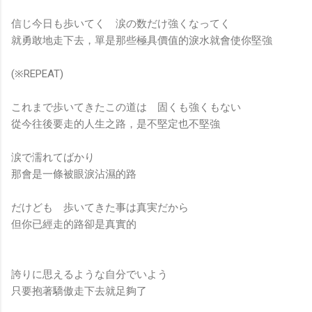
信じ今日も歩いてく 涙の数だけ強くなってく
就勇敢地走下去，單是那些極具價值的淚水就會使你堅強
(※REPEAT)
これまで歩いてきたこの道は 固くも強くもない
從今往後要走的人生之路，是不堅定也不堅強
涙で濡れてばかり
那會是一條被眼淚沾濕的路
だけども 歩いてきた事は真実だから
但你已經走的路卻是真實的
誇りに思えるような自分でいよう
只要抱著驕傲走下去就足夠了