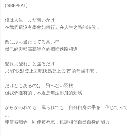
(※REPEAT)
僕は人生 まだ習いかけ
在我們還沒有學會如何行走在人生之路的時候，
既にぶち当たってる高い壁
就已經與那高高聳立的牆壁狹路相逢
登れよ登れよと焦るだけ
只能“快點登上去吧快點登上去吧”的焦躁不安，
だけどもあるのは 飛べない羽根
但我們擁有的，不過是無法起飛的翅膀
からかわれても 罵られても 自分自身の手を 信じてみて
よ
即使被嘲弄，即使被辱罵，也請相信自己自身的能力