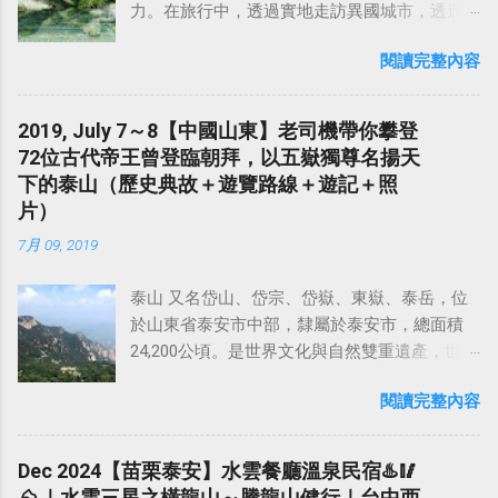
力。在旅行中，透過實地走訪異國城市，透過
來】 乾隆29年續修臺灣府志載：阿罩霧最早稱
人與人之間的交流，甚至是品嚐當地的美食佳
作「 貓羅新莊 」，因在貓羅堡內新形成之村
閱讀完整內容
餚，來認識不同國家、不同地區的歷史和文
莊，故稱之，現在霧峰區俗稱為「 阿罩霧 」。
化，豐富自己的人生經驗，寫下自己的故事，
這樣「阿罩霧」的稱呼，可能翻譯土著族社名
這不就是旅行的意義嗎？ 2019年夏天，藉著一
Ataabu 作阿罩霧，或云因一帶經常籠罩濃霧峰
2019, July 7～8【中國山東】老司機帶你攀登
次到蘇州出差的機會，和在上海出差的同事相
舊稱為「阿罩霧」，其地名由來有兩種說法：
72位古代帝王曾登臨朝拜，以五嶽獨尊名揚天
約，找個週末，搭一趟高鐵，來武夷山品一壺
一是當地聚落建在山麓，晨間經常濃霧籠罩，
下的泰山（歷史典故＋遊覽路線＋遊記＋照
大紅袍，感受當地的茶文化，靜享怡然自得。
故稱之；另一則認為「阿罩霧」是當地原土著
片）
中國旅遊對我的吸引力，除了每個地區獨具特
族名之譯音，按臺灣地名中，凡冠以「阿」字
7月 09, 2019
色的道地中華料理之外，最大的魅力應該是那
者，多屬番社之譯音。 阿罩霧的名稱更改稱為
壯麗的山河，以及有故事的歷史古蹟。而距離
霧峰，這樣的緣由，據連雅堂於雅堂文集稱：
泰山 又名岱山、岱宗、岱嶽、東嶽、泰岳，位
上海不遠，且最有名的 黃山 、 泰山 這些風景
「劉銘傳在某年巡視中部時，夜宿阿罩霧，嫌
於山東省泰安市中部，隸屬於泰安市，總面積
名勝，之前來大陸出差時都去過了，剩下的山
名稱不雅而改為霧峰。」不過，早在同治年
24,200公頃。是世界文化與自然雙重遺產，世界
嶽景勝地，距離上海又不遠的，就當屬福建南
間，臺灣道丁曰健之奏摺與信函已一再稱「霧
地質公園，全國重點文物保護單位，國家重點
平的「 武夷山 」莫屬了。 武夷山位於福建省北
山」。 阿罩霧位於山邊，可能因此而改名為「
閱讀完整內容
風景名勝區，國家5A級旅遊景區。 泰山的主峰
部，是世界文化與自然遺產雙重遺產地，曾被
霧山 」或「 霧峰 」。這兩個名稱都是文人之雅
「 玉皇頂 」海拔1545米，氣勢雄偉磅礴，有「
《 孤星旅遊指南 》評為「 全球十大最幸福地方
稱，民間甚至於官方地名仍用阿罩霧，日據時
五嶽之首 」、「 天下第一山 」的之稱。在漢族
」之一。 武夷山還具有豐富的歷史文化遺產，
Dec 2024【苗栗泰安】水雲餐廳溫泉民宿♨️🥢
期的大正九年（民國九年、西元 1920 年）廢貓
傳統文化中，泰山一直有「五嶽獨尊」的美
道教傳說、懸棺文化讓這裡的山水更多了一分
⛰️｜水雲三星之橫龍山～騰龍山健行｜台中西
羅堡時，改稱阿罩霧庄為霧峰莊。 【如何前