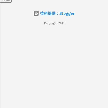
心駕駛。下山時還看到一群騎機車上山的，因
為山上起濃霧，停在路邊不敢前進。建議要來
技術提供：Blogger
馬槽溫泉的話，還是白天前往比較適合。 馬槽
花藝村 (陽明山溫泉) 地址： 台北市士林區竹子
Copyright 2017
湖路251巷20號 電話：02-28616351 營業時間：
24小時營業 營業項目：溫泉、小吃、品茗、休
憩 收費方式： 大眾裸湯（男女分開） ：有露天
風呂、電療池、火山泥等設施，三小時每人
$200 小型...