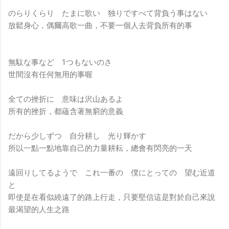
のらりくらり たまに歌い 独りですべて背負う事はない
放鬆身心，偶爾高歌一曲，不要一個人去背負所有的事
無駄な事など 1つもないのさ
世間沒有任何無用的事喔
全ての挫折に 意味は沢山あるよ
所有的挫折，都蘊含著無窮的意義
だから少しずつ 自分耕し 光り輝かす
所以一點一點地靠自己的力量耕耘，總會有閃亮的一天
遠回りしてるようで これ一番の 僕にとっての 望む近道
と
即使是在看似繞遠了的路上行走，只要堅信這是對於自己來說
最渴望的人生之路