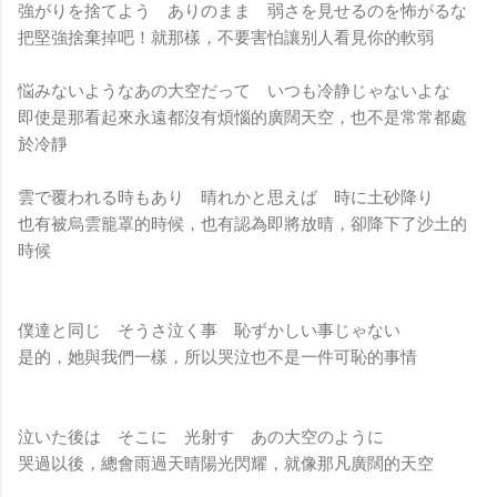
強がりを捨てよう ありのまま 弱さを見せるのを怖がるな
把堅強捨棄掉吧！就那樣，不要害怕讓别人看見你的軟弱
悩みないようなあの大空だって いつも冷静じゃないよな
即使是那看起來永遠都沒有煩惱的廣闊天空，也不是常常都處
於冷靜
雲で覆われる時もあり 晴れかと思えば 時に土砂降り
也有被烏雲籠罩的時候，也有認為即將放晴，卻降下了沙土的
時候
僕達と同じ そうさ泣く事 恥ずかしい事じゃない
是的，她與我們一樣，所以哭泣也不是一件可恥的事情
泣いた後は そこに 光射す あの大空のように
哭過以後，總會雨過天晴陽光閃耀，就像那凡廣闊的天空