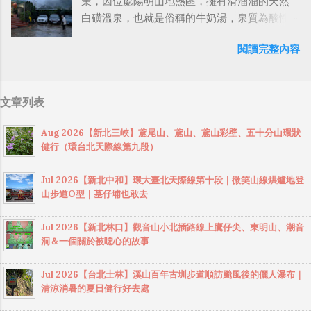
次應該也沒問題吧？如果蜂群敢主動攻擊我...
業，因位處陽明山地熱區，擁有滑溜溜的天然
咫尺高鐵全貌。 餐廳室內用餐空間，採光很
外沒啥洨用了！） 一件理論上可以做到的事
白磺溫泉，也就是俗稱的牛奶湯，泉質為酸性
好，座位主要以大圓桌，8~10人為主，不過若
情，外行人的認知被信息差，不懂加上沒實作
硫酸鹽氯化物泉，PH值2~4，最高溫度達
只有2～3人，沒客滿的話，店家也會接受訂
能力去驗證，就什麼都變成黑科技了（多黑？
閱讀完整內容
99°C，為火山性溫泉，溫泉終年不竭。泡完湯
位。除了室內座位，身為景觀餐廳，當然也少
比巴西黑鮑魚還黑嗎？）。反重力技術說不定
還能享用山產美食，這裡的半露天湯屋頗有偽
不了戶外的座位區。不過無論選擇室內或戶外
也非啥黑科技，只是政府不讓你普通老百姓了
出國的感覺，可以算是台北近郊想上山泡湯的
座位，都能感受到不同的氛圍，想欣賞夜景的
解罷了。 Ray-ban Meta 的黑科技，講白了就是
文章列表
平民首選吧。 馬槽花藝村的溫泉屬於青磺泉，
話，可以選擇晚上過來，假日可能需要提前預
人家拉個百人團隊在搞那支眼鏡，然後把軟體
是陽明山地區常見的泉質。青磺泉的特色是帶
約。 月光山舍景觀餐廳 提供多樣化的菜色，販
技能和硬體規格點滿，再加上極致優化後的成
Aug 2026【新北三峽】鳶尾山、鳶山、鳶山彩壁、五十分山環狀
有硫磺味，顏色呈乳白色或淡青色。 馬槽花藝
售湯品、沙拉、炒時蔬、肉品、煎蛋、鮮魚、
果罷了！ 當時知道 Ray-Ban Meta 的智慧眼鏡有
健行（環台北天際線第九段）
村提供多種溫泉池，包括： 不同溫度的熱水池:
現打飲品、輕食小點心、鬆餅類、咖啡、個人
塞入一個強大的 WiFi 6 晶片在裡面，一開始我
提供不同溫度的選擇，例如 38 度和 42 度的熱
鍋，採自行先至櫃檯點餐結帳。 月光山舍土雞
猜測會不會有可能是透過 WiFi P2P 或 WiFi
Jul 2026【新北中和】環大臺北天際線第十段｜微笑山線烘爐地登
水池，讓遊客可以根據自己的喜好調整。 冷水
料理景觀餐廳 電話：04-8334131 營業時間：
SoftAP 的方式去做串流（確實 Meta 的智能眼
山步道O型｜墓仔埔也敢去
池: 提供冷水池，讓遊客可以冷熱交替泡湯，促
11:00～14:00 / 16:30～22:00 (週二公休) 地址：
鏡，在同步媒體時，會強制要求開啟手機的
進血液循環。 電療池: 這是馬槽花藝村比較特別
彰化縣員林市出水巷57-6號 以下是彰化員林百
WiFi 開關，所以媒體同步應該是靠 WiFi 通道做
Jul 2026【新北林口】觀音山小北插路線上鷹仔尖、東明山、潮音
的溫泉池，利用微弱電流刺激肌肉，達到舒緩
果山附近，口碑不錯的土雞城餐廳推薦： 月光
洞＆一個關於被噁心的故事
的），而去年初我也快速做了一個WiFi Direct 架
的效果。 泥漿池: 提供泥漿池，讓遊客可以享受
山舍土雞料理景觀餐廳 登遊土雞城 紅土窯甕仔
構來做 POC，確實傳輸效率非常快，幾百 MB
泥漿浴，據說對皮膚有益。 今年9月左右，馬槽
雞 山鼎土雞城 如果有來員林百果山這裡用餐，
Jul 2026【台北士林】溪山百年古圳步道順訪颱風後的儷人瀑布｜
的大檔幾乎秒級傳完，從眼鏡端將媒體串流到
花藝村因為溫泉管線問題沒有熱水，故有好幾
清涼消暑的夏日健行好去處
建議可以順路到附近的 藤山步道 散步，藤山步
手機端更是不用說的順暢，而且當時我們的媒
個月時間停止提供泡湯服務，附近的一些溫泉
道位於彰化跟南投之間，為 八卦山 下眾多步道
體串流還是以未經編碼的方式傳透過 Socket 直