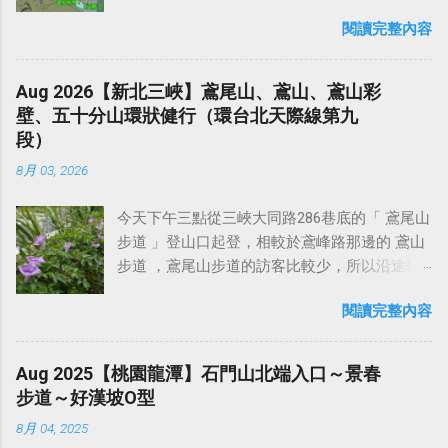
有船形懸棺此一人文景觀。當年 徐霞客 先是乘
擁抱 AI，不爽的人大可 Fork 一套自己來，不然
餐還可以泡湯享受一下。簡而言之，這裡水質
達出自信自勵的意志和堅定豪邁的氣概，亦充
船沿溪而游，記敘了武夷山中36峰中之大部分
閱讀完整內容
就閃開』。 Linus 是誰？Linux 又是什麼東西，
好，環境清幽，雖然附近沒有商店，但其實15
分體現出泰山的巍峨雄偉與險峻。 泰山風景以
山峰。其記以溪水回曲為線索，幾乎每曲都有
不知道的話可以自己去問 AI。我想起快20年前
分鐘車程就有萊爾富超商，也不會非常不方
壯麗著稱，重疊的山勢，厚重的形體，蒼松巨
不同景觀，然後登陸從山中行，對山中寺廟以
大學時期時，曾學過玩過幾年 Linux 搞伺服器，
便。 不過來這個地方，就是享受溫泉、享受寧
Aug 2026【新北三峽】鳶尾山、鳶山、鳶山彩
石的烘托，雲煙的變化，使它在雄渾中兼有明
及飛瀑林木都一一歷。 武夷山具有桂林之秀，
記得當初最早接觸的好像是 Fedora 4，然後
靜、享受大自然，太吵雜的商業設施反而顯得
壁、五十分山環狀健行（環台北天際線第九
麗，靜穆中透著神奇。最為有名的是「 泰山四
黃山之奇，華山之險，泰山之雄，居五嶽之
Ubuntu 也玩過，但後來開始工作用 Mac 電腦之
多餘。然後這附近有許多登山步道，隔天早上
段）
大奇觀 」。古人以「 泰山北斗 」來喻指人道德
首，堪稱天下第一山。1986年，時任中國作家
後就沒有再去學 Linux 了。 連技術大神都擁抱
退房都可以順便去健行，其中最有名的就是 水
高、名望重或有卓越成就為眾人所敬仰的人。
協會主...
8月 03, 2026
AI 了，台廠裡卻還有很多意圖維護自己身為舊
雲三星 的 虎山 、 鳥嘴山 、 橫龍山 。 位在苗
泰山 也 是王母娘娘神話傳說的發祥地。早在魏
石器時代人類碼農最後尊嚴的智障狗，在那邊
栗泰安溫泉旁的「虎山」、「鳥嘴山（上島
晉時期就建有王母池道觀。王母池位於泰山南
今天下午三點從三峽大同路286巷底的「 鳶尾山
說著嘲諷、看不起 AI 的可悲話（以為自己的工
山）」、「橫龍山」，形成虎、鳳、 龍三獸磐
麓環山路東首，古稱「群玉庵」，又名「瑤
步道 」登山口起登，相較於鳶峰路那邊的 鳶山
人智慧才是最高級智慧...笑屎💩）。像是每次我
據的態勢，故有「 水雲三星 」的稱號。 水雲三
池」。三國魏曹植有「東過王母廬」的詩句，
步道 ，鳶尾山步道的訪客比較少，所以沿途蜘
用 AI 來解決一些問題，就有一些北七在那邊臭
星 中，我認為 橫龍山最值得去走 ，沿著 橫龍
唐李白有「朝飲王母池」的吟詠 。 從司馬遷的
蛛網不少。登山口附近的道路狹窄不好停車，
一些諸如：『可是 AI 給的東西到底對不對？』
產業道路 開到底，即可抵達橫龍山登山口，產
名言：「人固有一死，或重於泰山，或輕於鴻
閱讀完整內容
建議將車輛停在外面三峽老街附近再走進來。
這種話（ AI 給的東西對不對端看你會不會用
業道路的路旁有空地，可停少數幾輛小客車。
毛」，到「泰山壓頂不彎腰」,杜甫「會當凌絕
如果是騎機車，快要抵達登山口之前，路旁有
啦，啊你不會用、瞧不起，更抗拒使用，結果
天氣好的話，從產業道路這裡，就能欣賞到非
頂，一覽眾山小」。 泰山，這個有著數千年精
幾處小空曠處可停車。從登山口至鳶尾山大約
就是你們只能在旁邊說這些酸酸言論嘴秋自嗨
Aug 2025【桃園龍潭】石門山北端入口～景春
常壯觀的雲海景觀！或者也可以繼續開到 橫龍
神文化的滲透和渲染以及人文景觀的烘托，而
20～30分鐘步程，再續行半小時即抵達海拔220
而已啦！ ），不然就是用不屑、找碴的口氣
步道～好漢坡O型
古道 的登山口，那邊登山口前方的空地大約可
被稱為「 五嶽之首 」的地方，猶如攀登長城一
公尺的 福德坑山東峰 ，這邊有一個休息涼亭，
說：『那個是 AI 弄的』（ 所以你這個逼哀仔是
停四、五輛小客車。 我今天是停在橫龍山登山
樣，成為中華民族的精神文化的縮影。泰山最
8月 04, 2025
山景第一排的展望挺不錯，在此休息10分鐘後
比較高尚是不是？ ），更智障的還會嘲諷：
口附近，先走10分鐘抵達橫龍山，在後再接橫