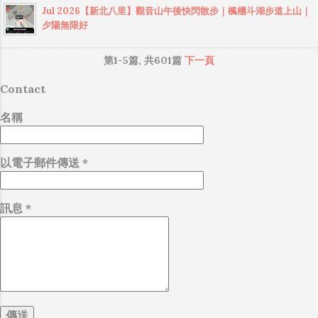
旅館也都是暫停營業的狀態，前陣子有幾次去
Jul 2026【新北八里】觀音山午後快閃散步｜楓櫃斗湖步道上山｜
之一，每年4、5月油桐花盛開時，吸引大批賞
接傳輸的（這表示傳輸時所需的頻寬會更大，
陽明山爬山想順路去泡湯，結果都沒有溫泉可
夕陽無限好
花遊客前來賞桐花。 藤山步道平緩設施完整，
功耗據說也較大）。 後來因為 ...
用，到了11月中旬的週六，晚上打電話去詢
是一條難度不高，又能欣賞彰化美景、品嘗小
問，確認溫泉已經恢復正常，立馬決定隔天上
第1-5篇, 共601篇
下一頁
吃的大眾路線，可以說是彰化人的後花園（跟
山去泡湯。 週日下午4點左右從林口出發，接近
台中的 大坑登山步道 有些相似的感覺）。如果
Contact
下午5點抵達，馬槽溫泉這裡像是個遺世獨立的
只走藤山步道不過癮，附近還有二百崁、四百
世界，因為大眾交通方式不便，很多人可能聽
崁、萬里長城步道、猴探井天空之橋、微笑天
名稱
過但是沒來過。原本以為溫泉這幾天才剛重新
梯等路線可以順路造訪。 藤山步道 全長約2公
啟用，且已經快要入夜了，應該人會比較少，
里，坡度平緩無台階，很適合全家親子同行，
結果到了停車場看見幾乎停滿車，真是令人感
以電子郵件傳送
*
一般走到三星宮後折返。若續行可抵達鳳鳴社
到意外！ 今天使用的是半露天風呂大湯屋（費
區，續接上八卦山139縣道順遊微熱山丘、望高
用是一張小朋友），裡面空間寬敞，能夠泡湯
寮觀景平台或萬里長城步道、二百崁、四百崁
訊息
*
一小時，備品也相當齊全，兩條毛巾、熱水
步道等景點完成環型走法。 藤山步道的其中一
壺、礦泉水、咖啡包和茶包，杯具、吹風機，
個特色是，走在步道上，沿途可以看見許多
也有插座可使用。 今天下午山上開始下起小
「合體字」的石牌，合體字其實...
雨，還起了大霧，陽金公路和中湖戰備道路，
很多路段都是沒有路燈的，晚上如果起濃霧，
前方可說是幾乎看不到路，只能跟著地上的雙
黃線跟反光片來前進，即使開遠燈也需要很小