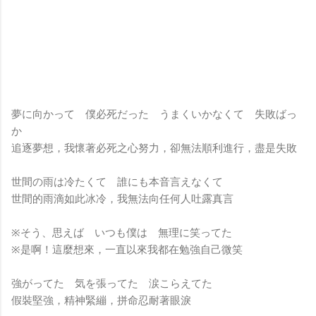
鏡有塞入一個強大的 WiFi 6 晶片在裡面，一開始我猜測會
不會有可能是透過 WiFi P2P 或 WiFi SoftAP 的方式去做
串流（確實 Meta 的智能眼鏡，在同步媒體時，會強制要
求開啟手機的 WiFi 開關，所以媒體同步應該是靠 WiFi 通
道做的），而去年初我也快速做了一個WiFi Direct 架構
來做 POC，確實傳輸效率非常快，幾百 MB 的大檔幾乎秒
級傳完，從眼鏡端將媒體串流到手機端更是不用說的順暢，
夢に向かって 僕必死だった うまくいかなくて 失敗ばっ
而且當時我們的媒體串流還是以未經編碼的方式傳透過
か
Socket 直接傳輸的（這表示傳輸時所需的頻寬會更大，功
追逐夢想，我懷著必死之心努力，卻無法順利進行，盡是失敗
耗據說也較大）。 後來因為 ...
世間の雨は冷たくて 誰にも本音言えなくて
世間的雨滴如此冰冷，我無法向任何人吐露真言
※そう、思えば いつも僕は 無理に笑ってた
※是啊！這麼想來，一直以來我都在勉強自己微笑
強がってた 気を張ってた 涙こらえてた
假裝堅強，精神緊繃，拼命忍耐著眼淚