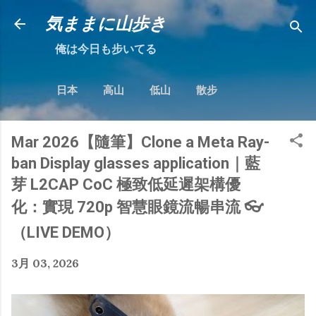
跳到主要內容
気ままに山歩き
俺は今日も步いてる
日本
高山
低山
散步
Mar 2026【隨筆】Clone a Meta Ray-
ban Display glasses application｜藍
芽 L2CAP CoC 極致低延遲架構優
化：實現 720p 智慧眼鏡流暢串流 👓
（LIVE DEMO）
3月 03, 2026