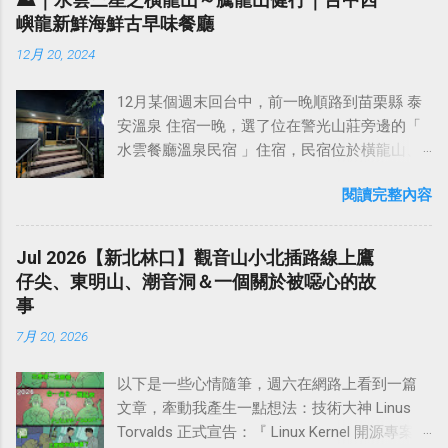
譽。自秦始皇封禪泰山後，歷朝歷代帝王不斷
靈秀之氣。 武夷山 亦稱 武彝山 ，武夷山脈北
嶼龍新鮮海鮮古早味餐廳
往】 自中二高霧峰交流道下，即達台灣省議會
在泰山封禪和祭祀，並且在泰山上下建廟塑
段東南麓，是著名的旅遊勝地。主要景區範圍
紀念園區，往左行中正路約1公里轉右入萊園
12月 20, 2024
神，刻石題字。 東嶽泰山 （山東）、 西嶽華山
約70平方公里，平均海拔為350公尺，屬於典型
路，可達林家花園，再約0.2公里即抵成功路與
（陝西）、 北嶽恆山 （山西）、 南嶽衡山
的 丹霞地貌 ，億萬年大自然的鬼斧神工，形成
樟公巷口登山口。沿著樟公巷右轉進去，順著
12月某個週末回台中，前一晚順路到苗栗縣 泰
（湖南）、 中嶽嵩山 並稱為 中國五嶽 。自古
了碧水丹峰的美景，共有36峰布列在武夷溪兩
小路往上開可抵達 樟公廟 （快要上到廟前的道
安溫泉 住宿一晚，選了位在警光山莊旁邊的「
以來，以東為尊，而泰山在東，因此被歷代封
岸。溪水清碧，浪環九曲，乘竹筏游溪，可兼
路很陡且窄） ，這裡有停車場跟廁所，如果是
水雲餐廳溫泉民宿 」住宿，民宿位於橫龍山、
建帝王選為仰天功之巍巍而封禪祭祀的地方。
覽山水之勝。1999年武夷山被聯合國教科文組
以健行為目的，可以將車停在這裡，再往山上
鳥嘴山與虎山之間的 汶水溪谷 之中，旁邊就是
泰山自然而然，就被尊為 五嶽之首 。 五嶽，是
織批准列入《 世界遺產名錄 》，成為世界文化
走，這裡距離可以看夕陽夜景的「 尖後土地公
閱讀完整內容
「 泰安警光山莊 」，而警光山莊是泰安溫泉的
家喻戶曉的名詞，五個方位，五處山巒，承載
與自然「雙遺產」。 相傳西元前4600年，彭祖
廟 」，大約還有2.5公里。 由樟公廟網上開的產
源頭，所以這裡的溫泉可以說是相當純正的。
的不僅僅是一方美景，更是五處古人的哲思，
和他的一對雙胞胎的兒子彭武、彭夷隱居福建
業道路，道路狹窄，會車不易，欲開車上山請
水雲餐廳溫泉民宿 的客房乾凈整齊，每個房間
將天地山河用這五個地方所代表，四方山河有
Jul 2026【新北林口】觀音山小北插路線上鷹
名山碧水之間，住於幔亭峰下，茹芝飲瀑，遁
自行斟酌。如果是從樟公廟步行起登，大約半
都面對汶水溪，早上可以一邊泡湯一邊欣賞美
了憑依，神州有了倚靠，而儘管它在風景上或
仔尖、東明山、潮音洞＆一個關於被噁心的故
跡養生， 教人開墾荒地，種植糧食棉花、花
小時就可以登頂，一路幾乎都是走水泥產業道
麗的溪谷風光和山景。 民宿採客房內泡溫泉，
許有所不及黃山張家界，不及川西壩上等等，
事
果、茶葉，挖井取水。成為福建彭氏始祖。後
路緩上坡。 阿罩霧山有幾條不同的走法： 從林
沒有公共浴場 （如果想用公共浴場，也可以去
但縱觀歷史，俯察中華，卻並沒有一處歷史能
人便將此山用彭武、彭夷命名為武夷山，福建
家花園後方的樟公巷口這裡進入（ 綠線 ） 從朝
7月 20, 2026
旁邊的警光山莊泡湯）。店家說溫泉水是直接
比得上五嶽，也沒有一處方位能取代他們的地
武夷山脈，毗鄰江西省，主峰 黃崗山 （海拔
陽科技...
接溫泉管線，在12月冬季，放滿熱水下去泡湯
位，這就是文明賦予它的歷史意義，百代而
2158米） ，是福建省第一高峰。 武夷山景區
以下是一些心情隨筆，週六在網路上看到一篇
溫度剛剛好，不用再另外放冷水。 來住宿的
來，未曾斷絕。 泰山，以五嶽獨尊名揚天下，
內，雖無特別的高峰，但奇景甚多，特別是武
文章，牽動我產生一點想法：技術大神 Linus
話，會附美味的西式早餐（晚餐好像也可以另
中國歷代曾有72位皇帝到泰山封禪 。杜甫一首
彝溪兩岸，除了有自然天成的石峰澗水外，還
Torvalds 正式宣告：『 Linux Kernel 開源專案會
外預訂），退房時間是早上11點，早上吃完早
《望岳》中的「 會當凌絕頂，一覽眾山小 」表