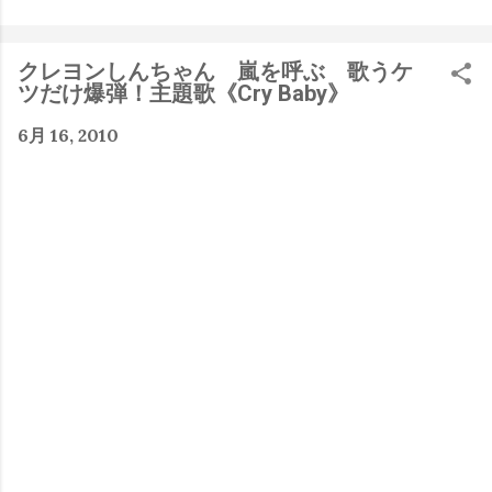
是聽說 Meta 有200個人在搞那個眼鏡捏（雖然不知道他們
負責搞應用的有幾人），啊我如果一個人可以幹贏他們200
人，那我還在這幹嘛？？？（笑）” 也記得更久以前，當我
クレヨンしんちゃん 嵐を呼ぶ 歌うケ
們還在研究那個眼鏡時，常聽到像是：『 他們不知道用了
ツだけ爆弾！主題歌《Cry Baby》
什麼黑科技 』，這類沒有建設性、不應該從 RD 嘴裡說出
來的話，而我也是不以為然。坦白講，以前每次只要聽到某
6月 16, 2010
SW嘴砲經理（暫且以H君稱之），沒事就把『 黑科技 』
三個字掛在嘴上，當做無知的遮羞布，我就會感到倒胃口！
同樣身為RD，我只覺得 Shame on you！（打嘴炮、作
秀搶風頭、噁心帶風向、搞政治操作、把別人做事的成果搶
去幫自己抬轎、有鍋直接推給下屬扛、散佈同事私生活謠
言，還有職場霸凌，這些你他媽都頂級專業戶，除此之外沒
啥洨用了！） 一件理論上可以做到的事情，外行人的認知
被信息差，不懂加上沒實作能力去驗證，就什麼都變成黑科
技了（多黑？比巴西黑鮑魚還黑嗎？）。反重力技術說不定
也非啥黑科技，只是政府不讓你普通老百姓了解罷了。
Ray-ban Meta 的黑科技，講白了就是人家拉個百人團隊
在搞那支眼鏡，然後把軟體技能和硬體規格點滿，再加上極
致優化後的成果罷了！ 當時知道 Ray-Ban Meta 的智慧眼