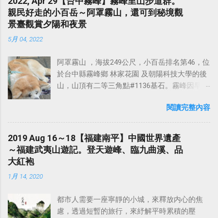
2022, Apr 29【台中霧峰】霧峰里山步道群。
親民好走的小百岳～阿罩霧山，還可到秘境觀
景臺觀賞夕陽和夜景
5月 04, 2022
阿罩霧山 ，海拔249公尺，小百岳排名第46，位
於台中縣霧峰鄉 林家花園 及朝陽科技大學的後
山，山頂有二等三角點#1136基石。霧峰因早期
晨昏迷霧朦朧，故名阿罩霧 （還有一說為阿立
閱讀完整內容
昆族貓羅社所居之地的原住民族 阿罩霧社 ） 。
山頂擁有二等三角點，山頂附近遍植鳳梨及龍
眼樹，山頂雜草叢生，不過沿途的產業道路視
2019 Aug 16～18【福建南平】中國世界遺產
野佳。 山頂附近遍植鳳梨及龍眼樹，沿途的產
～福建武夷山遊記。登天遊峰、臨九曲溪、品
業道路視野佳，可近觀台灣三大惡地形之一的
大紅袍
草屯九九群峰；遠觀，則雪山山脈諸峰歷歷在
1月 14, 2020
目，冬季時合歡山群、玉山群峰白雪皚皚，台
中市高樓林立，八卦山脈綿亙迤邐，大肚溪映
都市人需要一座寧靜的小城，來釋放内心的焦
射出金黃燦爛陽光，景緻令人難忘。全年適宜
慮，透過短暫的旅行，來紓解平時累積的壓
攀登，尤以3至7月鳳梨盛產期。 【阿罩霧的由