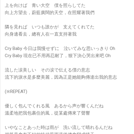
上を向けば 青い大空 僕を照らしてた
向上方望去，蔚藍廣闊的天空，在照耀著我們
隣を見れば いつも誰かが 支えてくれてた
向身邊看去，總有人在一直支持著我
Cry Baby 今日は我慢せずに 泣いてみな思いっきり Oh
Cry Baby 現在已不用再忍耐了，狠下決心哭出來吧 Oh
流した涙美しい その涙で伝える僕の意志
流下的淚水是多麼美麗，因為正是她能夠傳達出我的意志
(※REPEAT)
優しく包んでくれる風 あるから声が響くんだね
溫柔地把我包裹住的風，從某處傳來了聲響
いやなことあった時は雨が 洗い流して晴れるんだね