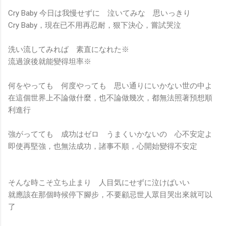
Cry Baby 今日は我慢せずに 泣いてみな 思いっきり
Cry Baby，現在已不用再忍耐，狠下決心，嘗試哭泣
洗い流してみれば 素直になれた※
流過淚後就能變得坦率※
何をやっても 何度やっても 思い通りにいかない世の中よ
在這個世界上不論做什麼，也不論做幾次，都無法照著預想順
利進行
強がってても 成功はゼロ うまくいかないの 心不安定よ
即使再堅強，也無法成功，諸事不順，心開始變得不安定
そんな時こそ立ち止まり 人目気にせずに泣けばいい
就應該在那個時候停下腳步，不要顧忌世人眾目哭出來就可以
了