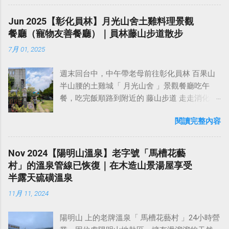
經有同事隨口問我：「我們的眼鏡做到跟他們
茶帶上山。今天是第三次來爬石門山，從北側
真人音效（抖音一響父母白養？？），不知道
玩意兒的名義 leader，竟然是某位根本不懂技術
一樣你覺得有可能嗎？」，因為我知道我們的
登山口起登，沿著景春步道上 石門山 ，然後順
Jun 2025【彰化員林】月光山舍土雞料理景觀
是在錄短視頻還是在直播，其作秀入戲之表
的女經理，之前有幾次她要我加一些莫名其妙
硬體規格跟人家的相比並非等號，加上當時有
路前往 清水坑山 ，再去 太平山 ，然後由好漢
餐廳（寵物友善餐廳）｜員林藤山步道散步
現，應該不輸某些台廠的戲精演員。我簡單拍
的測試功能（要比喻的話，就像是他們試圖在
其他事情在搞，所以隨口開玩笑回說：“可是聽
坡下山，全程約5.2公里，走完一圈O型大約是兩
幾張紀念照後，便繼續往 五十分山 的方向前
開車時把車內的冷氣系統...
7月 01, 2025
說 Meta 有200個人在搞那個眼鏡捏（雖然不知
個小時。 石門山健行（景春步道上，好漢坡
進。 過 鳶山彩壁 後，再行約20分鐘，即可抵達
道他們負責搞應用的有幾人），啊我如果一個
下）健行足跡： https://www.sports-
海拔 296 公尺的 五十分山 ，山頂腹地頗寬廣，
週末回台中，中午帶老母前往彰化員林 百果山
人可以幹贏他們200人，那我還在這幹嘛？？？
tracker.com/workout/davidwang400/688de748
設有圖根點基石，是極佳的觀景場所。在五十
半山腰的土雞城「 月光山舍 」景觀餐廳吃午
（笑）” 也記得更久以前，當我們還在研究那個
1ec6ca7381e1611c 在這個寬敞的平台吃午餐休
分山休息10分鐘後啟程下山，途中本來想走水
餐，吃完飯順路到附近的 藤山步道 走走消化一
眼鏡時，常聽到像是：『 他們不知道用了什麼
息 炸蛋蔥油餅一個50元，塗上辣椒醬還不錯吃
泥路快速下山，但考慮到時間還早，下山後走
下。 彰化員林的 百果山 ，屬於八卦山風景區的
黑科技 』，這類沒有建設性、不應該從 RD 嘴
椰奶約500ml，一瓶90元，味道還可以，但有點
柏油路可能會曬太陽，正當猶豫不決時，我決
閱讀完整內容
一員，是員林人熟悉的後山遊憩地，也是 參山
裡說出來的話，而我也是不以為然。坦白講，
貴 輕鬆登頂石門山 遠處好像可以望見加里山和
定擲硬幣決定（出人頭就原路走山徑回長春
國家風景區 的重要子區之一。鄰近有藤山步
以前每次只要聽到某SW嘴砲經理（暫且以H君
鵝公髻山 順便又去撿了清水坑山（雖然來過
嶺，然後由鳶山岩那邊下至鳶峰路、出字就走
道、隴頂古道、萬里長城步道、二百崁／三百
稱之），沒事就把『 黑科技 』三個字掛在嘴
Nov 2024【陽明山溫泉】老字號「馬槽花藝
了） 清水坑山的展望 太平山 山徑旁發現一個建
水泥路下山），結果是擲出人頭。 稍早從鳶山
崁／四百崁步道等多條自然步道，沿途可見荔
上，當做無知的遮羞布，我就會感到倒胃口！
村」的溫泉管線已恢復｜在木造山景湯屋享受
築物，以為是以前的檢查哨啥的，走近一看原
走到五十分山入口處的途中有遇到蜂群，所以
枝、蓮霧等果園，空氣裡常有淡淡果香，不論
同樣身為RD，我只覺得 Shame on you！（打
半露天硫磺溫泉
來是廁所 高壓電塔 發現一處可以欣賞石門水庫
這代表我要再次經過剛才遇到幾隻蜂群盤旋的
登高或健行都非常適合 今天來用餐的這家 月光
嘴炮、作秀搶風頭、噁心帶風向、搞政治操
的觀景點 由好漢坡下山 好漢坡確實很陡，若是
地點。還好稍早經過時，蜂群沒有追上來攻擊
11月 11, 2024
山舍景觀餐廳 ，坐擁180度無障礙物視野，是欣
作、把別人做事的成果搶去幫自己抬轎、有鍋
從這裡上山，應該也是小累 下山回到北側登山
我（蜂隻是黑黃相間的顏色，不知道是什麼品
賞夕陽和夜景的絕佳地點！天氣晴朗時，白天
直接推給下屬扛、散佈同事私生活謠言，還有
口，許多攤販都已經收攤了
種的蜂，但還滿大隻的），所以我心想再走一
陽明山 上的老牌溫泉「 馬槽花藝村 」24小時營
從這裡可遠眺王功漁港、雲林六輕，以及近在
職場霸凌，這些你他媽都頂級專業戶，除此之