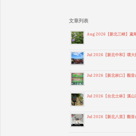
南
營
5
文章列表
R
點
Aug 2026【新北三峽
程
陡
柳
Jul 2026【新北中和
萊
友
考
Jul 2026【新北林口
像
剩
Jul 2026【台北士林
段
可
平
Jul 2026【新北八里
雨
面