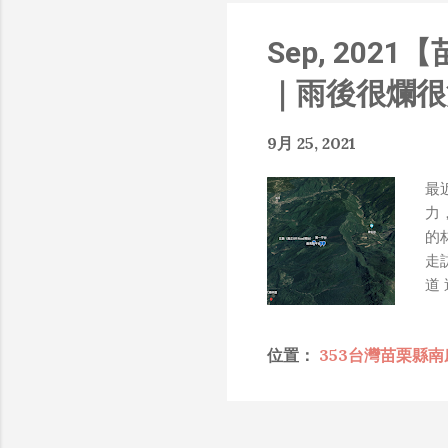
知的遮羞布，我就會感到倒
搶風頭、噁心帶風向、搞
Sep, 202
扛、散佈同事私生活謠言
了！） 一件理論上可以
｜雨後很爛很
什麼都變成黑科技了（多
是政府不讓你普通老百姓了解
9月 25, 2021
在搞那支眼鏡，然後把軟
Ray-Ban Meta 
最
能是透過 WiFi P2P 或
力
時，會強制要求開啟手機的 
的
我也快速做了一個WiFi 
走
秒級傳完，從眼鏡端將媒
道
未經編碼的方式傳透過 S
使
大）。 後來因為 ...
紀
位置：
353台灣苗栗縣
』
行
道
林