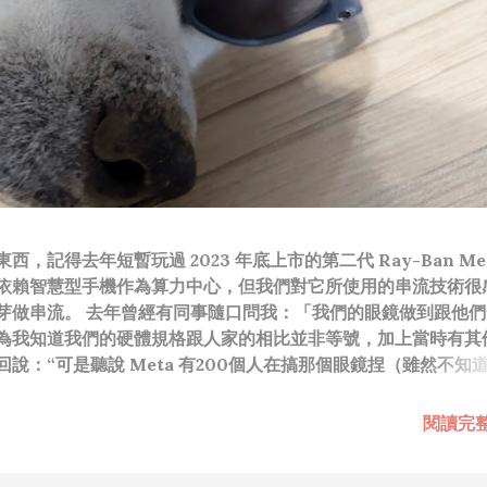
，記得去年短暫玩過 2023 年底上市的第二代 Ray-Ban Met
依賴智慧型手機作為算力中心，但我們對它所使用的串流技術很
芽做串流。 去年曾經有同事隨口問我：「我們的眼鏡做到跟他們
為我知道我們的硬體規格跟人家的相比並非等號，加上當時有其
說：“可是聽說 Meta 有200個人在搞那個眼鏡捏（雖然不知
啊我如果一個人可以幹贏他們200人，那我還在這幹嘛？？？（
還在研究那個眼鏡時，常聽到像是：『 他們不知道用了什麼黑科
閱讀完
應該從 RD 嘴裡說出來的話，而我也是不以為然。坦白講，以前
（暫且以H君稱之），沒事就把『 黑科技 』三個字掛在嘴上，當