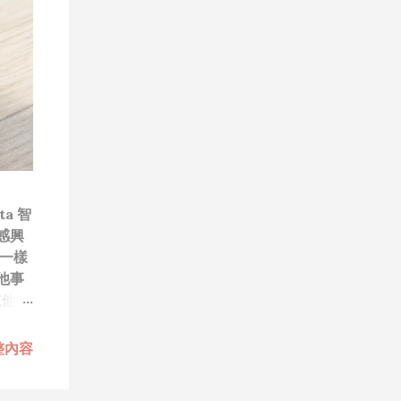
a 智
感興
一樣
他事
道他們
笑）”
技
整內容
每次
做無