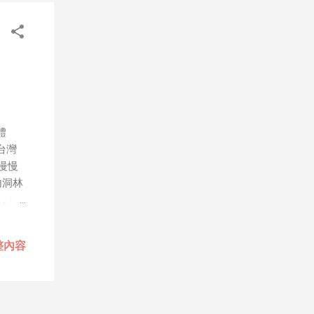
、作秀
屬
，就
，只
人團隊
道
會有可
體
步媒體
台灣
年初
慢慢
幾乎
內洞林
是以
，即
也較
林道
蓬萊
整內容
日籍
萊林
條重要
點為