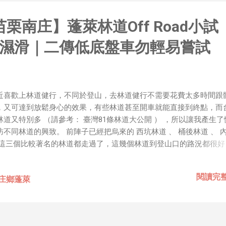
胃口！同樣身為RD，我只覺得 Shame on you！（打嘴炮
政治操作、把別人做事的成果搶去幫自己抬轎、有鍋直接推給下
1【苗栗南庄】蓬萊林道Off Road小試
，還有職場霸凌，這些你他媽都頂級專業戶，除此之外沒啥洨用
做到的事情，外行人的認知被信息差，不懂加上沒實作能力去驗證
濕滑｜二傳低底盤車勿輕易嘗試
黑？比巴西黑鮑魚還黑嗎？）。反重力技術說不定也非啥黑科技
罷了。 Ray-ban Meta 的黑科技，講白了就是人家拉個百
體技能和硬體規格點滿，再加上極致優化後的成果罷了！ 當時知
的智慧眼鏡有塞入一個強大的 WiFi 6 晶片在裡面，一開始我猜測會不
近喜歡上林道健行，不同於登山，去林道健行不需要花費太多時間跟
 WiFi SoftAP 的方式去做串流（確實 Meta 的智能眼鏡，在同
，又可達到放鬆身心的效果，有些林道甚至開車就能直接到終點，而
WiFi 開關，所以媒體同步應該是靠 WiFi 通道做的），而去
林道又特別多 （請參考： 臺灣81條林道大公開 ） ，所以讓我產生了
Direct 架構來做 POC，確實傳輸效率非常快，幾百 MB 的大檔
訪不同林道的興致。 前陣子已經把烏來的 西坑林道 、 桶後林道 、 
體串流到手機端更是不用說的順暢，而且當時我們的媒體串流還
 這三個比較著名的林道都走過了，這幾個林道到登山口的路況都很好
ocket 直接傳輸的（這表示傳輸時所需的頻寬會更大，功耗據說
一般轎車進去也沒問題。前陣子偶然看到影音平台上別人發佈的 蓬萊
錄影片，引發了我的好奇心。 蓬萊林道 位於苗栗南庄鄉蓬萊村，『 
閱讀完
南庄鄉蓬萊
在日據時代原是風光明媚的原始山林，四周盡是檜木、櫸木、樟木，
政長官至此巡察，直稱此地為蓬來仙境，這也是蓬萊地名的由來。 蓬
 屬中港溪集水區範圍，與 大坪林道 、 大湳林道 ，為南庄事業區三
道。蓬萊林道的入口個位於124縣道上的 蓬萊派出所 旁產業道路，起