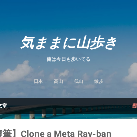
跳到主要內容
気ままに山歩き
俺は今日も步いてる
日本
高山
低山
散步
文章
筆】Clone a Meta Ray-ban