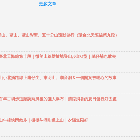
庄事業15林班，路途主經15-18林班，終點於19林班內，為該區域中
更多文章
作業道路。 林道的前半段，主要以水泥產業道路為主，二輪傳動車要
.9K的岔路口，應該也沒啥問題。目前蓬萊林道可通行總長為7.5公里，O
oad路段起點的岔路口大約在林道5.9公里的轉彎處。 蓬萊林道的爬升
蓬萊派出所（標高約378m），到終點平台（標高約1271m），這7.5
】鳶尾山、鳶山、鳶山彩壁、五十分山環狀健行（環台北天際線第九段）
，爬升落差約900m，爬升角度多在10%～15%左右，尤其中間路段特
峭！ 蓬萊林道沿途皆為承租造林地，以柳杉林為主，景觀非常優美，
杉茂密，不易遭受日曬，相對來說在夏天是不錯的健行地點。鄰近還有
】環大臺北天際線第十段｜微笑山線烘爐地登山步道O型｜墓仔埔也敢去
溪護魚步道 ，也是不錯的健行去處，只是假日觀光客應該比較多。 
人跑了一趟蓬萊林道，在這裡做個簡單的記錄，給之後想去的人作為
。本來下山時，還刻意把行車記錄器記憶卡拔出來，想保留當天的行
】觀音山小北插路線上鷹仔尖、東明山、潮音洞＆一個關於被噁心的故事
做個紀錄，無奈那張垃圾記憶卡容量太小，回家後接上電腦看，最早
開始開車下山後的影像了，上山時的影像，已經完全被覆蓋掉了。看
】溪山百年古圳步道順訪颱風後的儷人瀑布｜清涼消暑的夏日健行好去處
有驚無險的回憶，只能讓它保留在記憶中了。 蓬萊林道感想： 一般
以開到土地公廟，甚至到5.9K岔路口應該也沒問題，但如果想要開到
台，建議還是要用四傳的，而低底盤車更不要輕易嘗試。 建議不要在
】觀音山午後快閃散步｜楓櫃斗湖步道上山｜夕陽無限好
後上來，因為泥土被大雨沖刷後，加上前車輾過的痕跡，會使部分爬
形成很深的爛泥坑，建議選出發前幾天...