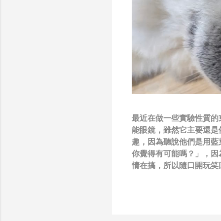
最近在做一些實驗性質的東西
能眼鏡，雖然它主要還是
趣，因為聽說他們是用藍
你覺得有可能嗎？」，因
情在搞，所以隨口開玩笑回
負責搞應用的有幾人），
也記得更久以前，當我們
』，這類沒有建設性、不
只要聽到某SW嘴砲經理