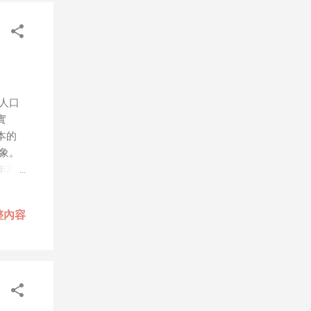
、作秀
屬
，就
，只
人團隊
人口
道
實
會有可
本的
步媒體
象。
年初
年前
幾乎
下。
是以
被認
也較
整內容
中老
中老
上的
最令
，所
物已