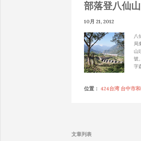
部落登八仙山
經
而
來
10月 21, 2012
一
的
八
不
局
人
山
本
號
觸
字
卻
山
學
名
無
位置：
424台湾 台中市
中
呢
伸
個
我
方
「
因
因
活
佳
文章列表
一