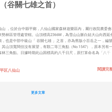
（谷關七雄之首）
造成了很大的問題。此外，很多珍貴的高山植物也因為登山客的無情
出現了瀕臨絕種的危機。 此外還有一個更大的問題，那就是年輕人近
都不去爬山，所以日本人也因此漸漸地遠離了大自然。日本自古以來
個多山的國家，所以登山、健行對於日本人來說應該是一種再自然也
活動。藉由親近大自然，青少年的身心也得以健全地發展，但是當年
仙山 ，位於台中縣平鄉，八仙山國家森林遊樂區內，屬行政院農委會
再熱衷於登山運動之後，自然也就不再有機會去親近大自然了。 這種
東勢林區管理處管轄。山頂標高2366M，為雪山山脈白姑大山向西延
不再熱衷於登山運動的現象，也為自然研究的領域帶來了相當大的影
頭，也是中部中級山「 谷關七雄 」之首，亦為舊版小百岳之一，編號0
來日本的自然科學家裡面，有很多研究員就是透過登山、健行等活動
。其山頂寬闊但沒有展望，有顆二等三角點（No.1547），原本另有
大自然，從而步上野外科學的研究道路，然而近幾年來，像這樣的研
森林三角點。日據時期此山因標高約八千日尺，原打算命名為「八千
顯著地減少了。年輕人遠離山林的現象，或許正印證了現在他們「遠
」，日語發音八千近似八仙，所以後來改用較為典雅的「八仙山」來
」、「遠離理科」的現象。就連研究野外科學的第一線也大聲疾呼其
。攀登八仙山其實還可以順訪「 佳保台山 」，此山海拔1406公尺，
閱讀完
人的困擾。 那麼追本溯源，究竟是什麼原因，使得年輕人逐漸地遠離
和平区八仙山
縣和平鄉谷關，山頂有三等三角點（No.6406），佳保台山為八仙山
？又是什麼理由，使得中老年人之間興起了登山的熱潮呢？山，到底
之支稜，剛好位於八仙山登山步道1.6k叉路旁約7分鐘路程，但很可
什麼樣的地方？有著什麼樣的魅力？生活在山裡面的人們，其文化與
們並沒有順道前往。 八仙山早在日據時代即被選為「 台灣八景 」之
式又有哪一些有別於平地人的特徵呢？ 本書的目的就在於解開這些謎
佳保台」可乘纜車空中俯視八仙山全景；當年因盛產紅檜、肖楠、扁
更多文章
此本書的內容網羅了與山有關的各種知識，從登山到山的科學與文化
此與阿里山、太平山並稱「 台灣三大林場 」。昔日峰頂有瞭望台，
、環保等等，琳瑯滿目、應有盡有。可以稱得...
，可遠眺日月潭、守城大山、有勝山等。八仙山是台灣過去重要林場
，因此步道上留有許多伐木遺跡，平整的林道即是當年連輸木材的鐵