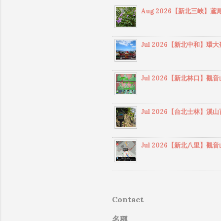
八
Aug 2026【新北三峽
點
線
山
Jul 2026【新北中和
個
由
出
Jul 2026【新北林口
繽
不
進
Jul 2026【台北士林
都
的
高
Jul 2026【新北八里
登
七雄
Contact
名稱