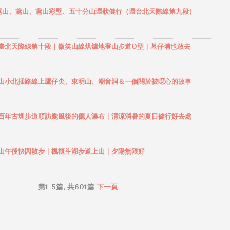
仙山傳統路線的登山口位於森林遊樂區內的「靜海寺」旁，到山頂的
】鳶尾山、鳶山、鳶山彩壁、五十分山環狀健行（環台北天際線第九段）
落差將近1,400m，路程只有短短的6K，陡峭山路令人難忘。而另一
可由松鶴部落起登，可省去八仙山森林遊樂區的入園費用，唯此登山
徑原始，至山頂的高度落差約1,650m，單程短短8K，來回含休息時間
】環大臺北天際線第十段｜微笑山線烘爐地登山步道O型｜墓仔埔也敢去
小時，是具有挑戰性的登山路線，松鶴線最終會接到傳統步道的3K處
此攻八仙山。步道沿途大多是走在二葉松林中，不容易曬到太陽，空
奇的好，植被由常綠闊葉林進入四季變化明顯的針闊葉混合林，四季
】觀音山小北插路線上鷹仔尖、東明山、潮音洞＆一個關於被噁心的故事
紛多變。路徑上佈滿柔軟的落葉和松針，彷彿走在天然的地毯上，行
時還可以聞到檜木的香味，是一條健行的好路線。若有時間和體力，
行八仙山連稜東八仙山O型走，以及八仙山唐麻丹山連稜大O型走，惟
】溪山百年古圳步道順訪颱風後的儷人瀑布｜清涼消暑的夏日健行好去處
沒有水源，必需自備足夠的飲用水上山。 山友們把環繞谷關（大甲溪
七座主要山峰，命名為「 谷關七雄 」，谷關七雄的排名是以整座山
度來排名，八仙山主峰海拔2,366公尺，爬升高度為1366m（森林遊
】觀音山午後快閃散步｜楓櫃斗湖步道上山｜夕陽無限好
），所以被選為股關七雄之首。 【谷關七雄老大】八仙山 H2366M 
老二】馬崙山 H2305M 【谷關...
第1-5篇, 共601篇
下一頁