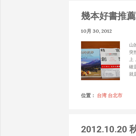
知的遮羞布，我就會感到倒
搶風頭、噁心帶風向、搞
幾本好書推薦
扛、散佈同事私生活謠言
了！） 一件理論上可以
10月 30, 2012
什麼都變成黑科技了（多
是政府不讓你普通老百姓了解
山
在搞那支眼鏡，然後把軟
突
Ray-Ban Meta 
上
能是透過 WiFi P2P 或
確
時，會強制要求開啟手機的 
就
我也快速做了一個WiFi 
其
秒級傳完，從眼鏡端將媒
尤
未經編碼的方式傳透過 S
位置：
台湾 台北市
為
大）。 後來因為 ...
年
年
姿
人
2012.10
引