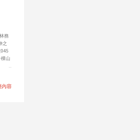
踐踏
幾年
就是
不過
輕人
林務
年輕
伸之
響。
45
去接
一棵山
究員
離科
命
後繼
位於台
整內容
山林
向北延
是一
惜此次
生活
一，由
題。
柏；
、生
展望絕
之
道。