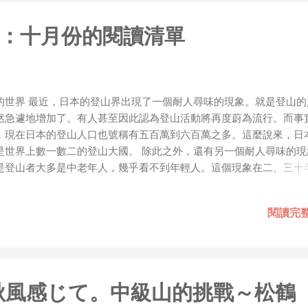
胃口！同樣身為RD，我只覺得 Shame on you！（打嘴炮
政治操作、把別人做事的成果搶去幫自己抬轎、有鍋直接推給下
：十月份的閱讀清單
，還有職場霸凌，這些你他媽都頂級專業戶，除此之外沒啥洨用
做到的事情，外行人的認知被信息差，不懂加上沒實作能力去驗證
黑？比巴西黑鮑魚還黑嗎？）。反重力技術說不定也非啥黑科技
罷了。 Ray-ban Meta 的黑科技，講白了就是人家拉個百
的世界 最近，日本的登山界出現了一個耐人尋味的現象。就是登山的
體技能和硬體規格點滿，再加上極致優化後的成果罷了！ 當時知
然急遽地增加了。有人甚至因此認為登山活動將再度蔚為流行。而事
的智慧眼鏡有塞入一個強大的 WiFi 6 晶片在裡面，一開始我猜測會不
，現在日本的登山人口也號稱有五百萬到六百萬之多。這麼說來，日
 WiFi SoftAP 的方式去做串流（確實 Meta 的智能眼鏡，在同
是世界上數一數二的登山大國。 除此之外，還有另一個耐人尋味的現
WiFi 開關，所以媒體同步應該是靠 WiFi 通道做的），而去
是登山者大多是中老年人，幾乎看不到年輕人。這個現象在二、三十
Direct 架構來做 POC，確實傳輸效率非常快，幾百 MB 的大檔
實還沒有出現。相反地，過去一提到登山運動，幾乎全是年輕人的天
體串流到手機端更是不用說的順暢，而且當時我們的媒體串流還
其是需要消耗掉大量體力的攀岩和需要背負沈重行囊的縱走等等，更
ocket 直接傳輸的（這表示傳輸時所需的頻寬會更大，功耗據說
閱讀完
是只有年輕人才有辦法勝任的活動。然而，曾幾何時從事攀岩活動的
人也已經屢見不鮮。而且不只是日本的高山，遠征喜馬拉雅山挑戰的
人也不在少數。 像這樣，登山的人口增加、中老年人活躍於名山百岳
態固然可喜，但還是有一些隱憂，令人無法打從心底覺得高興。其中
擔心的一個問題，就是幾座特定的名山被眾多的登山客大舉入侵之後
.20 秋風感じて。中級山的挑戰～松鶴
發的生態問題。事實上，來自世界各地的登山客所留下的垃圾與排泄