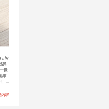
a 智
感興
一樣
他事
道他們
笑）”
技
整內容
每次
做無