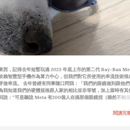
，記得去年短暫玩過 2023 年底上市的第二代 Ray-Ban Met
依賴智慧型手機作為算力中心，但我們對它所使用的串流技術很
芽做串流。 去年曾經有同事隨口問我：「我們的眼鏡做到跟他們
為我知道我們的硬體規格跟人家的相比並非等號，加上當時有其
說：“可是聽說 Meta 有200個人在搞那個眼鏡捏（雖然不知
啊我如果一個人可以幹贏他們200人，那我還在這幹嘛？？？（
還在研究那個眼鏡時，常聽到像是：『 他們不知道用了什麼黑科
閱讀完
應該從 RD 嘴裡說出來的話，而我也是不以為然。坦白講，以前
（暫且以H君稱之），沒事就把『 黑科技 』三個字掛在嘴上，當