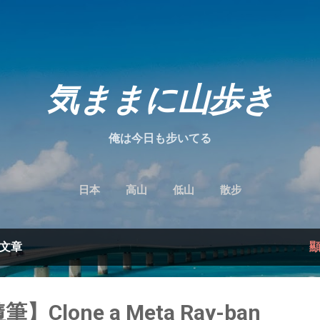
跳到主要內容
気ままに山歩き
俺は今日も步いてる
日本
高山
低山
散步
的文章
筆】Clone a Meta Ray-ban