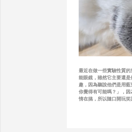
最近在做一些實驗性質的東西
能眼鏡，雖然它主要還是
趣，因為聽說他們是用藍
你覺得有可能嗎？」，因
情在搞，所以隨口開玩笑回
負責搞應用的有幾人），
也記得更久以前，當我們
』，這類沒有建設性、不
只要聽到某SW嘴砲經理