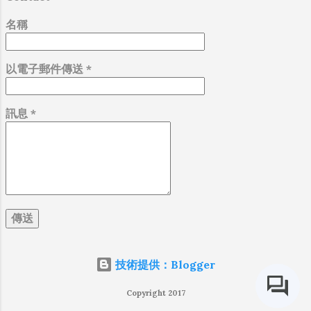
全不用擔心走錯路。 《谷關七雄》 山名 標
高 基石 排行 八仙山 （完成） 2366m 二等
名稱
1547 老大 馬崙山（完成） 2305m 三等6595
老二 屋我尾山 1796m 三等6584 老三 波津加
以電子郵件傳送
*
山 1772m 三等6583 老四...
訊息
*
技術提供：Blogger
Copyright 2017