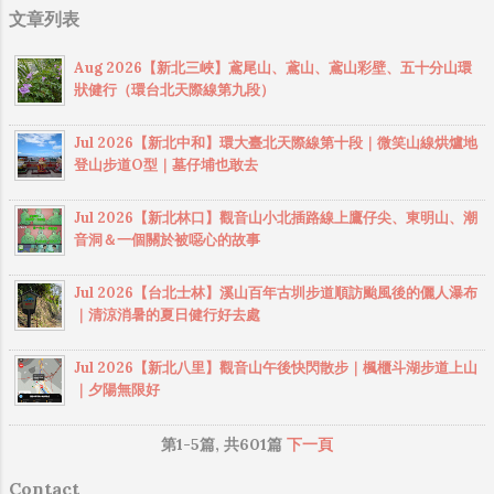
文章列表
聚集了2,3000人，並設有國小分校、辦公廳
及招待所等設施。 新山國小便是早期佳保台
Aug 2026【新北三峽】鳶尾山、鳶山、鳶山彩壁、五十分山環
分場員工子弟就學處所，如今建物已遭拆
狀健行（環台北天際線第九段）
除，但還可以看到廁所、洗手台、建築物等
地基。光復伐木結束後，索道及森林鐵路便
Jul 2026【新北中和】環大臺北天際線第十段｜微笑山線烘爐地
遭拆除，如今林務局在新山國小遺址上設立
登山步道O型｜墓仔埔也敢去
木牆，設有四面解說圖像，供山友緬懷當年
輝煌的伐木歷史。 新年開工出差前，跟幾位
Jul 2026【新北林口】觀音山小北插路線上鷹仔尖、東明山、潮
山友分乘兩台車前往馬崙山散步。早上6點多
音洞＆一個關於被噁心的故事
從台中出發，經由新社、谷關溫泉，抵達馬
崙山新山步道登山口。停好車後，早上8點半
Jul 2026【台北士林】溪山百年古圳步道順訪颱風後的儷人瀑布
出發，沿途慢慢走，偶爾小休息吃東西，下
｜清涼消暑的夏日健行好去處
午1點半抵達馬崙山山頂，3點半回到登山口
停車場，全程約7小時走完。馬崙山步道和同
Jul 2026【新北八里】觀音山午後快閃散步｜楓櫃斗湖步道上山
｜夕陽無限好
為谷關七雄之一的東卯山很像，沿途都是緩
慢爬升，最後再來個小陡上，然後就到山頂
第1-5篇, 共601篇
下一頁
了，基本上就是適合吃太飽來散步消化一下
的路線，此外步道全程路線都非常清楚，完
Contact