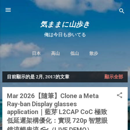
跳到主要內容
気ままに山歩き
俺は今日も步いてる
日本
高山
低山
散步
目前顯示的是 2月, 2017的文章
顯示全部
發
表
Mar 2026【隨筆】Clone a Meta
文
Ray-ban Display glasses
章
application｜藍芽 L2CAP CoC 極致
低延遲架構優化：實現 720p 智慧眼
鏡流暢串流 👓（LIVE DEMO）