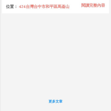
懂加上沒實作能力去驗證，就什麼都變成黑科技了（多
一處觀景平台（唯一有展望的地方），並且
閱讀完整內容
位置：
424台灣台中市和平區馬崙山
黑？比巴西黑鮑魚還黑嗎？）。反重力技術說不定也非啥
可以看到 燒炭窯遺址 及 新山國小遺址 ，整
黑科技，只是政府不讓你普通老百姓了解罷了。 Ray-
條步道林相優美、自然生態豐富，號稱是五
ban Meta 的黑科技，講白了就是人家拉個百人團隊在搞
星級的登山步道。雖然登山口到山頂的落差
那支眼鏡，然後把軟體技能和硬體規格點滿，再加上極致
約1250公尺，但沿途大多是之字形緩上坡，
優化後的成果罷了！ 當時知道 Ray-Ban Meta 的智慧眼
屬於輕鬆好走的登山路線。 馬崙山於日據時
鏡有塞入一個強大的 WiFi 6 晶片在裡面，一開始我猜測
期屬八仙山林場範圍，當時於佳保台（今日
會不會有可能是透過 WiFi P2P 或 WiFi SoftAP 的方式
的八仙山森林遊樂區的主要範圍）架有運材
去做串流（確實 Meta 的智能眼鏡，在同步媒體時，會
索道直達八仙新山，再以森林鐵路與索道接
強制要求開啟手機的 WiFi 開關，所以媒體同步應該是靠
馬崙線、十文溪線、馬崙上線、十文溪上線
WiFi 通道做的），而去年初我也快速做了一個WiFi
等集運木材的蹦蹦車深入達白姑大山南側，
Direct 架構來做 POC，確實傳輸效率非常快，幾百 MB
伐木結束後將此區的索道及森林鐵路拆除，
的大檔幾乎秒級傳完，從眼鏡端將媒體串流到手機端更是
徒留遺跡供山友緬懷台灣輝煌一頁的伐木歷
不用說的順暢，而且當時我們的媒體串流還是以未經編碼
史。 民國27年（昭和13年，西元1938年），
的方式傳透過 Socket 直接傳輸的（這表示傳輸時所需的
當時由於「八仙山林場」（今日的八仙山森
頻寬會更大，功耗據說也較大）。 後來因為 ...
林遊樂區，其核心區為佳保臺土場）森林資
源不足，伐木作業轉移至「新山林場」，日
更多文章
本林場當局計畫將新山建設成生活便利、景
色優美的高山社區。當年全盛時期，這裡曾