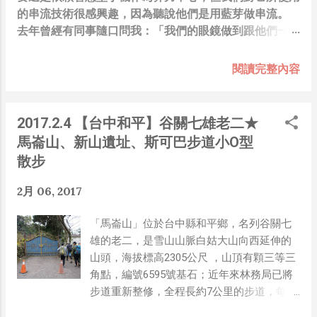
的串流技術很感興趣，因為聽說他們是用藍芽做串流。
去年曾經有同事隨口問我：「我們的眼鏡做到跟他們一樣
你覺得有可能嗎？」，因為我知道我們的硬體規格跟人家
的相比並非等號，加上當時有其他事情在搞，所以隨口開
閱讀完整內容
玩笑回說：“可是聽說 Meta 有200個人在搞那個眼鏡捏
（雖然不知道他們負責搞應用的有幾人），啊我如果一個
人可以幹贏他們200人，那我還在這幹嘛？？？（笑）”
2017.2.4 【台中和平】谷關七雄老二★
也記得更久以前，當我們還在研究那個眼鏡時，常聽到像
馬崙山、新山遺址、斯可巴步道小O型
是：『 他們不知道用了什麼黑科技 』，這類沒有建設
散步
性、不應該從 RD 嘴裡說出來的話，而我也是不以為然。
坦白講，以前每次只要聽到某SW嘴砲經理（暫且以H君
2月 06, 2017
稱之），沒事就把『 黑科技 』三個字掛在嘴上，當做無
知的遮羞布，我就會感到倒胃口！同樣身為RD，我只覺
「馬崙山」位於台中縣和平鄉，名列谷關七
得 Shame on you！（打嘴炮、作秀搶風頭、噁心帶風
雄的老二，是雪山山脈白姑大山向西延伸的
向、搞政治操作、把別人做事的成果搶去幫自己抬轎、有
山頭，海拔標高2305公尺 ，山頂有顆三等三
鍋直接推給下屬扛、散佈同事私生活謠言，還有職場霸
角點，編號6595號基石；近年來林務局已將
凌，這些你他媽都頂級專業戶，除此之外沒啥洨用了！）
步道重新整修，全程長約7公里的步道，每
一件理論上可以做到的事情，外行人的認知被信息差，不
500公尺設有里程椿，沿途並建有三座涼亭、