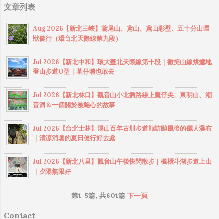
文章列表
音菩薩的觀音寺。亦有不少納骨塔及墓園錯
落其間，該山西臨台灣海峽，東北隔淡水河
Aug 2026【新北三峽】鳶尾山、鳶山、鳶山彩壁、五十分山環
遠望關渡，昔日的「坌嶺吐霧」為淡水八大
狀健行（環台北天際線第九段）
景之一，全山屬北海岸及觀音山國家風景
區，是登山、健行的好去處。
Jul 2026【新北中和】環大臺北天際線第十段｜微笑山線烘爐地
登山步道O型｜墓仔埔也敢去
Jul 2026【新北林口】觀音山小北插路線上鷹仔尖、東明山、潮
音洞＆一個關於被噁心的故事
Jul 2026【台北士林】溪山百年古圳步道順訪颱風後的儷人瀑布
｜清涼消暑的夏日健行好去處
Jul 2026【新北八里】觀音山午後快閃散步｜楓櫃斗湖步道上山
｜夕陽無限好
第1-5篇, 共601篇
下一頁
Contact