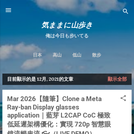
跳到主要內容
気ままに山歩き
俺は今日も步いてる
日本
高山
低山
散步
目前顯示的是 12月, 2021的文章
顯示全部
發
表
Mar 2026【隨筆】Clone a Meta
文
Ray-ban Display glasses
章
application｜藍芽 L2CAP CoC 極致
低延遲架構優化：實現 720p 智慧眼
鏡流暢串流 👓（LIVE DEMO）