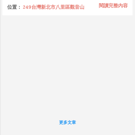
懂加上沒實作能力去驗證，就什麼都變成黑科技了（多
已經收攤了。本想打道回府下山去其他地方
閱讀完整內容
位置：
249台灣新北市八里區觀音山
黑？比巴西黑鮑魚還黑嗎？）。反重力技術說不定也非啥
吃午餐，後來決定還是上山走走好了，下山
黑科技，只是政府不讓你普通老百姓了解罷了。 Ray-
剛好吃晚餐，這樣連午餐錢都省了。 快到山
ban Meta 的黑科技，講白了就是人家拉個百人團隊在搞
頂前，照慣例離開石階登山道，進入遠離喧
那支眼鏡，然後把軟體技能和硬體規格點滿，再加上極致
囂的泥土路登山道，前往一般遊客通常不會
優化後的成果罷了！ 當時知道 Ray-Ban Meta 的智慧眼
知道的觀景平台。觀音山是我週末沒事做經
鏡有塞入一個強大的 WiFi 6 晶片在裡面，一開始我猜測
常會來的地方，這幾年少說也爬了幾十次，
會不會有可能是透過 WiFi P2P 或 WiFi SoftAP 的方式
春夏秋冬都不會缺席，今天雖然是下雨天，
去做串流（確實 Meta 的智能眼鏡，在同步媒體時，會
但是非常幸運的，在靠近台北港一側的觀景
強制要求開啟手機的 WiFi 開關，所以媒體同步應該是靠
平台這邊，看到了整顆樹都是紅葉的景色。
WiFi 通道做的），而去年初我也快速做了一個WiFi
可能是今年冬天特別早、特別冷，所以連海
Direct 架構來做 POC，確實傳輸效率非常快，幾百 MB
拔只有600米的觀音山，都出現了以往未曾看
的大檔幾乎秒級傳完，從眼鏡端將媒體串流到手機端更是
過的紅葉景色，實屬幸運，也令人驚艷。 觀
不用說的順暢，而且當時我們的媒體串流還是以未經編碼
音山，位於台灣新北市五股區、八里區交
的方式傳透過 Socket 直接傳輸的（這表示傳輸時所需的
界，海拔標高616公尺，由淡水河北岸向南遙
頻寬會更大，功耗據說也較大）。 後來因為 ...
望，遠遠眺望似觀音躺像而得名，全區有十
八連峰，山頂稱「硬漢嶺」，是唯一超過600
更多文章
公尺之地，區內有凌雲禪寺等多座古剎，更
增添觀音山的靈性，其中還有數間供奉觀世