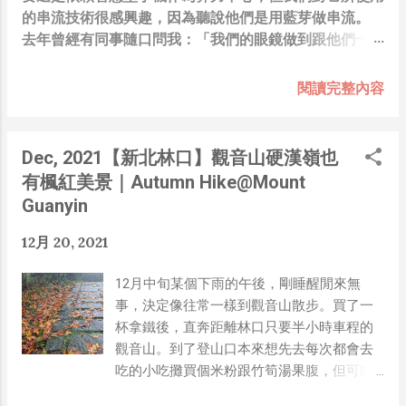
的串流技術很感興趣，因為聽說他們是用藍芽做串流。
去年曾經有同事隨口問我：「我們的眼鏡做到跟他們一樣
你覺得有可能嗎？」，因為我知道我們的硬體規格跟人家
的相比並非等號，加上當時有其他事情在搞，所以隨口開
閱讀完整內容
玩笑回說：“可是聽說 Meta 有200個人在搞那個眼鏡捏
（雖然不知道他們負責搞應用的有幾人），啊我如果一個
人可以幹贏他們200人，那我還在這幹嘛？？？（笑）”
Dec, 2021【新北林口】觀音山硬漢嶺也
也記得更久以前，當我們還在研究那個眼鏡時，常聽到像
有楓紅美景｜Autumn Hike@Mount
是：『 他們不知道用了什麼黑科技 』，這類沒有建設
Guanyin
性、不應該從 RD 嘴裡說出來的話，而我也是不以為然。
坦白講，以前每次只要聽到某SW嘴砲經理（暫且以H君
12月 20, 2021
稱之），沒事就把『 黑科技 』三個字掛在嘴上，當做無
知的遮羞布，我就會感到倒胃口！同樣身為RD，我只覺
12月中旬某個下雨的午後，剛睡醒閒來無
得 Shame on you！（打嘴炮、作秀搶風頭、噁心帶風
事，決定像往常一樣到觀音山散步。買了一
向、搞政治操作、把別人做事的成果搶去幫自己抬轎、有
杯拿鐵後，直奔距離林口只要半小時車程的
鍋直接推給下屬扛、散佈同事私生活謠言，還有職場霸
觀音山。到了登山口本來想先去每次都會去
凌，這些你他媽都頂級專業戶，除此之外沒啥洨用了！）
吃的小吃攤買個米粉跟竹筍湯果腹，但可能
一件理論上可以做到的事情，外行人的認知被信息差，不
是下雨天山上沒有遊客，才下午三點攤販就