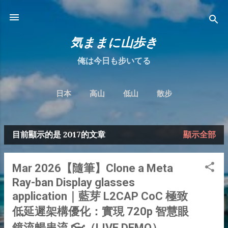
跳到主要內容
気ままに山歩き
俺は今日も步いてる
日本
高山
低山
散步
目前顯示的是 2017的文章
顯示全部
發
表
Mar 2026【隨筆】Clone a Meta
文
Ray-ban Display glasses
章
application｜藍芽 L2CAP CoC 極致
低延遲架構優化：實現 720p 智慧眼
鏡流暢串流 👓（LIVE DEMO）