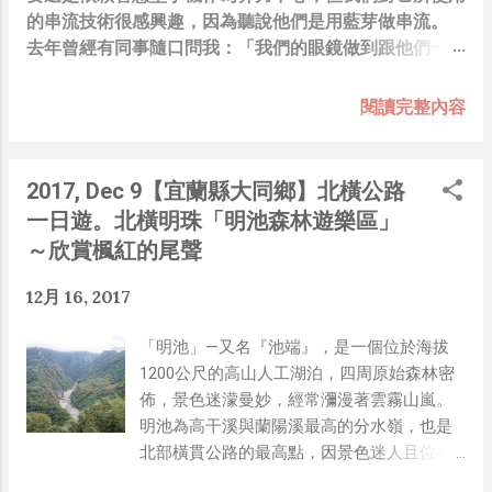
的串流技術很感興趣，因為聽說他們是用藍芽做串流。
去年曾經有同事隨口問我：「我們的眼鏡做到跟他們一樣
你覺得有可能嗎？」，因為我知道我們的硬體規格跟人家
的相比並非等號，加上當時有其他事情在搞，所以隨口開
閱讀完整內容
玩笑回說：“可是聽說 Meta 有200個人在搞那個眼鏡捏
（雖然不知道他們負責搞應用的有幾人），啊我如果一個
人可以幹贏他們200人，那我還在這幹嘛？？？（笑）”
2017, Dec 9【宜蘭縣大同鄉】北橫公路
也記得更久以前，當我們還在研究那個眼鏡時，常聽到像
一日遊。北橫明珠「明池森林遊樂區」
是：『 他們不知道用了什麼黑科技 』，這類沒有建設
～欣賞楓紅的尾聲
性、不應該從 RD 嘴裡說出來的話，而我也是不以為然。
坦白講，以前每次只要聽到某SW嘴砲經理（暫且以H君
12月 16, 2017
稱之），沒事就把『 黑科技 』三個字掛在嘴上，當做無
知的遮羞布，我就會感到倒胃口！同樣身為RD，我只覺
「明池」—又名『池端』，是一個位於海拔
得 Shame on you！（打嘴炮、作秀搶風頭、噁心帶風
1200公尺的高山人工湖泊，四周原始森林密
向、搞政治操作、把別人做事的成果搶去幫自己抬轎、有
佈，景色迷濛曼妙，經常瀰漫著雲霧山嵐。
鍋直接推給下屬扛、散佈同事私生活謠言，還有職場霸
明池為高干溪與蘭陽溪最高的分水嶺，也是
凌，這些你他媽都頂級專業戶，除此之外沒啥洨用了！）
北部橫貫公路的最高點，因景色迷人且位在
一件理論上可以做到的事情，外行人的認知被信息差，不
北橫公路上，故有「北橫明珠」之美喻。初