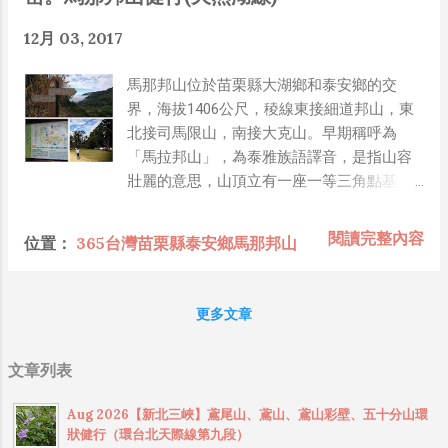
12月 03, 2017
馬那邦山位於苗栗縣大湖鄉和泰安鄉的交
界，海拔1406公尺，稜線東接細道邦山，東
北接司馬限山，南接大克山。早期稱呼為
「馬拉邦山」，為泰雅族語譯音，是指山容
壯麗的意思，山頂立有一座一等三角點基
石，視野極佳，以楓紅、雲海、大視角展望
為著名景色聞名，名列台灣小百岳之一，排
閱讀完整內容
位置：
365台灣苗栗縣泰安鄉馬那邦山
名第37。可遠眺大霸尖山至雪山之間的聖稜
線。每年的秋冬季節，滿山楓紅，是台灣賞
楓的主要去處之一。山中竹林至古戰場紀念
更多文章
碑處，是楓紅最集中的地方。是一座自然景
觀與人文內涵豐富的名山。 登馬那邦山計有
文章列表
三條路線：上湖線、天然湖線與珠湖線。
（1） 北線(上湖線)：可見古戰場紀念碑、日
Aug 2026【新北三峽】鳶尾山、鳶山、鳶山彩壁、五十分山環
軍營遺址與石門等。 （2） 南線（天然湖
狀健行（環台北天際線第九段）
線）：可見櫸木森林、大石壁。 （3） 珠湖