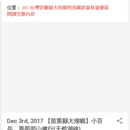
懂加上沒實作能力去驗證，就什麼都變成黑科技了（多
夏時節，滿山的野蟬齊鳴，譜出大自然的樂
位置：
267台灣宜蘭縣大同鄉明池國家森林遊樂區
黑？比巴西黑鮑魚還黑嗎？）。反重力技術說不定也非啥
章，而到了秋季時分，楓葉季落幕後，緊接
閱讀完整內容
黑科技，只是政府不讓你普通老百姓了解罷了。 Ray-
著是落羽松登場，漫步走在環湖步道，可享
ban Meta 的黑科技，講白了就是人家拉個百人團隊在搞
受森林芬多精的洗禮，感受大自然的美好。
那支眼鏡，然後把軟體技能和硬體規格點滿，再加上極致
台7線(北橫公路)北起桃園縣大溪鎮，南至宜
優化後的成果罷了！ 當時知道 Ray-Ban Meta 的智慧眼
蘭縣壯圍鄉公館，途中尚經過桃園縣復興
鏡有塞入一個強大的 WiFi 6 晶片在裡面，一開始我猜測
鄉、宜蘭縣大同鄉、員山鄉、宜蘭市，全長
會不會有可能是透過 WiFi P2P 或 WiFi SoftAP 的方式
129.7公里(根據終點省道標誌)。沿途有奇偉
去做串流（確實 Meta 的智能眼鏡，在同步媒體時，會
壯闊的高山地勢，大漢溪曲折彎延的溪水，
強制要求開啟手機的 WiFi 開關，所以媒體同步應該是靠
及錯落有緻的梯田景觀。全線多數地區為泰
WiFi 通道做的），而去年初我也快速做了一個WiFi
雅族主要居住地，亦為北部地區熱門旅遊路
Direct 架構來做 POC，確實傳輸效率非常快，幾百 MB
線。沿途沒有加油站，欲前往明池森林遊樂
的大檔幾乎秒級傳完，從眼鏡端將媒體串流到手機端更是
區，建議先加滿油後再上山，沿途除了部份
不用說的順暢，而且當時我們的媒體串流還是以未經編碼
路面面積較小，需小心慢行、注意會車外，
的方式傳透過 Socket 直接傳輸的（這表示傳輸時所需的
其他道路路況皆為良好完整。
頻寬會更大，功耗據說也較大）。 後來因為 ...
Dec 3rd, 2017 【苗栗縣大湖鄉】小百
岳。馬那邦山健行(天然湖線)