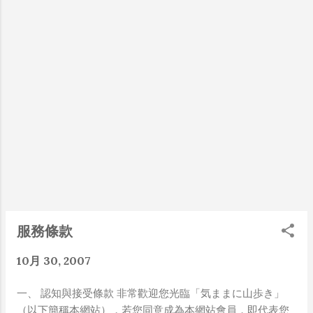
懂加上沒實作能力去驗證，就什麼都變成黑科技了（多
瀏覽器類型、操作系統等。 用戶互動：我們可能會記錄您在
黑？比巴西黑鮑魚還黑嗎？）。反重力技術說不定也非啥
服務中的互動，包括評論、訊息等。 我們使用收集的信息
黑科技，只是政府不讓你普通老百姓了解罷了。 Ray-
來： 提供、維護和改進服務。 與用戶互動，回應用戶請求。
ban Meta 的黑科技，講白了就是人家拉個百人團隊在搞
分析服務的使用和趨勢。 遵守法律和法規。 三、關於個人資
那支眼鏡，然後把軟體技能和硬體規格點滿，再加上極致
料之蒐集、處理及利用 單純瀏覽本網站及下載檔案之行為，
優化後的成果罷了！ 當時知道 Ray-Ban Meta 的智慧眼
本院不會蒐集任何與個人身份有關之資訊。 本網站在您使用
鏡有塞入一個強大的 WiFi 6 晶片在裡面，一開始我猜測
服務信箱、問卷調查等互動性功能時，我們將視活動性質請
會不會有可能是透過 WiFi P2P 或 WiFi SoftAP 的方式
您提供必要的個人資料，並在該特定目的範圍內處理及利用
去做串流（確實 Meta 的智能眼鏡，在同步媒體時，會
您的個人資料；非經您同意，本網站不會將個人資料用於其
強制要求開啟手機的 WiFi 開關，所以媒體同步應該是靠
他用途。 四、與第三人共用個人資料 本網站絕不會提供、交
WiFi 通道做的），而去年初我也快速做了一個WiFi
換、出租或出售任何您的個人資料給其他個人、團體、私人
Direct 架構來做 POC，確實傳輸效率非常快，幾百 MB
企業或公務機關，但有下列情形者除外： 1. 配合司法單位合
的大檔幾乎秒級傳完，從眼鏡端將媒體串流到手機端更是
法的調查。 2. 配合相關政府機關依職權或職務需要之調查或
不用說的順暢，而且當時我們的媒體串流還是以未經編碼
使用。 3. 基於善意相信揭露您的個人資料為法律所必需。 4.
服務條款
的方式傳透過 Socket 直接傳輸的（這表示傳輸時所需的
當您在本網站的行為，違反服務條款或可能損害或妨礙本網
頻寬會更大，功耗據說也較大）。 後來因為 ...
站權益或導致任何人遭受損害時，經本網站研析揭露您的個
10月 30, 2007
人資料是為了辨識、聯絡或採取法律行動所必要者。 五、 信
息安全 我們采取適當的措施來保護信息的安全，但無法保證
一、 認知與接受條款 非常歡迎您光臨「気ままに山歩き」
完全的安全性。 六、隱私權權利 您有權查看、更正或刪除您
（以下簡稱本網站），若您同意成為本網站會員，即代表您