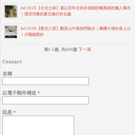
成年人），則您在加入會員前，請將本服務使用條款交由您
Jul 2026【台北士林】溪山百年古圳步道順訪颱風後的儷人瀑布
的法定代理人（如父母、輔助人或監護人）閱讀，並得到其
｜清涼消暑的夏日健行好去處
同意，您才可註冊及使用本網站所提供之會員服務。當您開
始使用或繼續使用本網站所提供之會員服務時，則表示您的
Jul 2026【新北八里】觀音山午後快閃散步｜楓櫃斗湖步道上山
法定代理人已經閱讀、了解並同意本使用條款及其後修改變
｜夕陽無限好
更。 二、會員的註冊義務 為了能完整使用本網站服務，會員
同意以下事項： 依本網站註冊表之提示，提供會員本人真
第1-5篇, 共601篇
下一頁
實、正確資料，且不得以第三人之名義註冊為會員。如有錯
誤或不實資料，為保障會員權益，本網站有權不經事先通
Contact
知，逕行暫停或中止帳號與本服務之全部或一部份。會員有
名稱
責任定期更新會員個人資料，確保其正確性，以獲取最佳服
務。 三、 使用者的守法義務及承諾 會員承諾絕不為任何非
法目的或以任何非法方式使用本服務，並承諾遵守中華民國
以電子郵件傳送
*
相關法規及一切使用網際網路之國際慣例。會員若係中華民
國以外之使用者，並同意遵守所屬國家或地域之法令。會員
同意並保證不得利用本網站從事侵害他人權益或違法之行
訊息
*
為，包括但不限於： 公布或傳送任何誹謗、侮辱、具威脅
性、攻擊性、不雅、猥褻、不實、違反公共秩序或善良風俗
或其他不法之文...