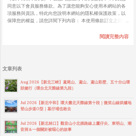
的個人信息。如有疑問或要求，請聯絡我們。 七、Cookie之
同意以下會員服務條款。為了讓您能夠安心使用本網站的各
使用 為了提供您最佳的服務，本網站會在您的電腦中放置並
項服務與資訊，特此向您說明本網站的隱私權保護政策，以
取用我們的Cookie，若您不願接受Cookie的寫入，您可在您
保障您的權益，請您詳閱下列內容： 本使用條款訂立之目
使用的瀏覽器功能項中設定隱私權等級為高，即可拒絕
的，在於保護會員服務的提供者以及所有使用者（以下稱會
Cookie的寫入，但可能會導至網站某些功能無法正常執行 。
員）之利益，並構成會員與會員服務提供者之間契約。使用
閱讀完整內容
八、隱私權保護政策之修正 本網站隱私權保護政策將因應需
者於完成註冊手續、或開始使用本網站所提供之會員服務
求隨時進行修正，修正後的條款將刊登於網站上。
前，應詳細閱讀本服務條款之全部條文。 一旦您註冊成為本
網站會員，即表示您已知悉、並完全同意本使用條款的所有
約定。當您使用本網站的特定服務時，可能會依據該特定服
文章列表
務之性質，而須遵守本網站所另行公告之服務條款或相關規
定。此另行公告之服務條款或相關規定亦均併入屬於本服務
Aug 2026【新北三峽】鳶尾山、鳶山、鳶山彩壁、五十分山環
條款之一部分。 本網站有權於任何時間修改或變更本服務條
狀健行（環台北天際線第九段）
款之內容，且不做個別會員通知，建議您隨時注意該等修改
或變更。您於任何修改或變更後繼續使用本服務，視為您已
Jul 2026【新北中和】環大臺北天際線第十段｜微笑山線烘爐地
閱讀、了解並同意接受該等修改或變更。 如果您不同意本服
登山步道O型｜墓仔埔也敢去
務條款的內容，或者您所屬的國家或地域排除本服務條款內
容之全部或一部分時，您應立即停止使用本服務。如您是法
Jul 2026【新北林口】觀音山小北插路線上鷹仔尖、東明山、潮
音洞＆一個關於被噁心的故事
律上之無行為能力人或限制行為能力人（如未滿二十歲之未