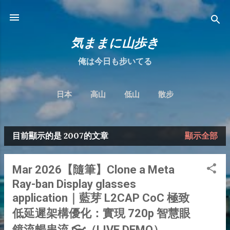
跳到主要內容
気ままに山歩き
俺は今日も步いてる
日本
高山
低山
散步
目前顯示的是 2007的文章
顯示全部
發
表
Mar 2026【隨筆】Clone a Meta
文
Ray-ban Display glasses
章
application｜藍芽 L2CAP CoC 極致
低延遲架構優化：實現 720p 智慧眼
鏡流暢串流 👓（LIVE DEMO）