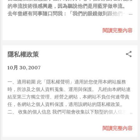
的串流技術很感興趣，因為聽說他們是用藍芽做串流。
去年曾經有同事隨口問我：「我們的眼鏡做到跟他們一樣
你覺得有可能嗎？」，因為我知道我們的硬體規格跟人家
的相比並非等號，加上當時有其他事情在搞，所以隨口開
閱讀完整內容
玩笑回說：“可是聽說 Meta 有200個人在搞那個眼鏡捏
（雖然不知道他們負責搞應用的有幾人），啊我如果一個
人可以幹贏他們200人，那我還在這幹嘛？？？（笑）”
隱私權政策
也記得更久以前，當我們還在研究那個眼鏡時，常聽到像
是：『 他們不知道用了什麼黑科技 』，這類沒有建設
10月 30, 2007
性、不應該從 RD 嘴裡說出來的話，而我也是不以為然。
坦白講，以前每次只要聽到某SW嘴砲經理（暫且以H君
一、適用範圍 此「隱私權聲明」適用於您使用本網站服務
稱之），沒事就把『 黑科技 』三個字掛在嘴上，當做無
時，所涉及之個人資料蒐集、運用與保護。 凡經由本網站連
知的遮羞布，我就會感到倒胃口！同樣身為RD，我只覺
結至第三方獨立管理、經營之網站，本網站不負任何連帶責
得 Shame on you！（打嘴炮、作秀搶風頭、噁心帶風
任，各網站之個人資料保護，適用該網站的隱私權政策。
向、搞政治操作、把別人做事的成果搶去幫自己抬轎、有
二、 收集的個人信息 我們可能會收集以下類型的個人信息：
鍋直接推給下屬扛、散佈同事私生活謠言，還有職場霸
帳戶註冊信息：包括姓名、電子郵件地址、密碼等。 用戶生
凌，這些你他媽都頂級專業戶，除此之外沒啥洨用了！）
成的內容：您在服務中創建的文字內容。 技術信息：我們可
閱讀完整內容
一件理論上可以做到的事情，外行人的認知被信息差，不
能會收集有關您訪問和使用服務的技術信息，包括IP地址、