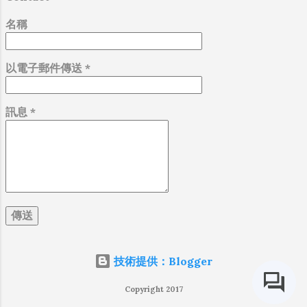
在三年前的 嘉明湖活動 上見過面。只是當時
並沒有和這位大哥有太多的交談，因此腦中
名稱
沒有太深刻的記憶，沒想到竟會在三年後再
次碰面而且被認出來，直覺不可思議，這也
以電子郵件傳送
*
間接證明登山圈子真的很小。 車行阿里山公
路的途中，聽大夥兒閒聊起一些登山趣事，
也談論到最近因攀登「洛子峰」而不幸殉山
訊息
*
的登山家李小石先生，而我只是在一旁聽著
大家的想法，並在...
技術提供：Blogger
Copyright 2017