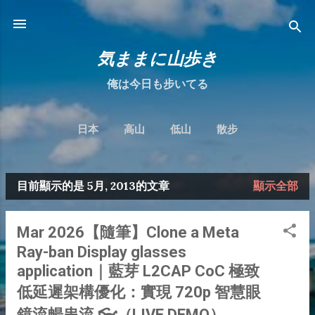
跳到主要內容
気ままに山歩き
俺は今日も步いてる
日本
高山
低山
散步
目前顯示的是 5月, 2013的文章
顯示全部
發
表
Mar 2026【隨筆】Clone a Meta
文
Ray-ban Display glasses
章
application｜藍芽 L2CAP CoC 極致
低延遲架構優化：實現 720p 智慧眼
鏡流暢串流 👓（LIVE DEMO）