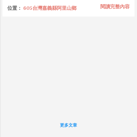
懂加上沒實作能力去驗證，就什麼都變成黑科技了（多
息，因連日豪雨造成能高越嶺古道的道路又
閱讀完整內容
位置：
605台灣嘉義縣阿里山鄉
黑？比巴西黑鮑魚還黑嗎？）。反重力技術說不定也非啥
坍方了，無奈只好將此活動延期再辦。 週四
黑科技，只是政府不讓你普通老百姓了解罷了。 Ray-
查了天氣預報，資料顯示週末兩天中南部的
ban Meta 的黑科技，講白了就是人家拉個百人團隊在搞
天氣似乎還不錯，於是決定跟中部某職業登
那支眼鏡，然後把軟體技能和硬體規格點滿，再加上極致
山隊來去走「新阿溪縱走」眠月線探勘行
優化後的成果罷了！ 當時知道 Ray-Ban Meta 的智慧眼
程。阿溪縱走是指從阿里山森林遊樂區走到
鏡有塞入一個強大的 WiFi 6 晶片在裡面，一開始我猜測
杉林溪的縱走路線，沿途景觀多樣，有鐵
會不會有可能是透過 WiFi P2P 或 WiFi SoftAP 的方式
路、隧道、森林、神木、溪流、蟲鳴、鳥叫
去做串流（確實 Meta 的智能眼鏡，在同步媒體時，會
等迷人景色，這條跨越南投、嘉義兩縣，沿
強制要求開啟手機的 WiFi 開關，所以媒體同步應該是靠
途起伏和緩的路線，在60、70年代曾經是非
WiFi 通道做的），而去年初我也快速做了一個WiFi
常熱門的健行路線，也是許多4、5年級生共
Direct 架構來做 POC，確實傳輸效率非常快，幾百 MB
同的回憶；可惜921地震之後，阿溪縱走這條
的大檔幾乎秒級傳完，從眼鏡端將媒體串流到手機端更是
路就不是那麼好走了，只有探勘的隊伍才會
不用說的順暢，而且當時我們的媒體串流還是以未經編碼
嘗試。但山不轉路轉、路不轉人轉，在沈寂
的方式傳透過 Socket 直接傳輸的（這表示傳輸時所需的
了近10年後，由東吳校友登山社另闢「新阿
頻寬會更大，功耗據說也較大）。 後來因為 ...
溪縱走」路線，就是從阿里山沿著早期的鐵
軌走，高繞「松山」後下至水漾森林，再出
更多文章
杉林溪：新的路線這幾年已經有許多登山隊
伍陸續跟進，也讓塵封多年的阿溪縱走路