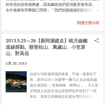
的串流技術很感興趣，因為聽說他們是用藍芽做串流。
去年曾經有同事隨口問我：「我們的眼鏡做到跟他們一樣
你覺得有可能嗎？」，因為我知道我們的硬體規格跟人家
的相比並非等號，加上當時有其他事情在搞，所以隨口開
閱讀完整內容
玩笑回說：“可是聽說 Meta 有200個人在搞那個眼鏡捏
（雖然不知道他們負責搞應用的有幾人），啊我如果一個
人可以幹贏他們200人，那我還在這幹嘛？？？（笑）”
2013.5.25～26【新阿溪縱走】眠月線鐵
也記得更久以前，當我們還在研究那個眼鏡時，常聽到像
道線探勘。順登松山、萬歲山、小笠原
是：『 他們不知道用了什麼黑科技 』，這類沒有建設
山、對高岳
性、不應該從 RD 嘴裡說出來的話，而我也是不以為然。
坦白講，以前每次只要聽到某SW嘴砲經理（暫且以H君
5月 29, 2013
稱之），沒事就把『 黑科技 』三個字掛在嘴上，當做無
知的遮羞布，我就會感到倒胃口！同樣身為RD，我只覺
自從5/10從嘉明湖回來後，平地一直都在下
得 Shame on you！（打嘴炮、作秀搶風頭、噁心帶風
雨，原本5/25～26要帶一團15人去走能高越
向、搞政治操作、把別人做事的成果搶去幫自己抬轎、有
嶺古道西段（ 奇萊南峰、南華山 ），不久前
鍋直接推給下屬扛、散佈同事私生活謠言，還有職場霸
才開放入住的天池山莊我們也申請到了一些
凌，這些你他媽都頂級專業戶，除此之外沒啥洨用了！）
床位，原本正高興能去欣賞台灣目前最豪華
一件理論上可以做到的事情，外行人的認知被信息差，不
的山屋，想不到活動前幾天林管處發佈消