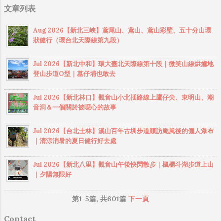
文章列表
線，正式風華再現！ 記得三年多前第一次接
觸登山活動，當時走的路線就是從杉林溪上
Aug 2026【新北三峽】鳶尾山、鳶山、鳶山彩壁、五十分山環
鹿屈山至水漾森林，再由千人洞出豐山，那
狀健行（環台北天際線第九段）
次的登山行在我心裡留下了深刻難忘的記
憶，也讓我喜歡上登山運動。而這次的眠月
Jul 2026【新北中和】環大臺北天際線第十段｜微笑山線烘爐地
神木段探勘，正好可以填補上次路線所留下
登山步道O型｜墓仔埔也敢去
的空白，因為這次若能走完預定路線，也就
等於將新阿溪縱走路線剩下的另一半拼圖給
Jul 2026【新北林口】觀音山小北插路線上鷹仔尖、東明山、潮
湊齊了。所以此行對我而言不僅是探勘行
音洞＆一個關於被噁心的故事
程，更是一趟別有意義的懷舊之旅啊！ 這次
的探勘行程只有6位團員，週五晚間從台中出
Jul 2026【台北士林】溪山百年古圳步道順訪颱風後的儷人瀑布
發，途中我們順路到斗六某間新開的登山用
｜清涼消暑的夏日健行好去處
品店去打招呼，在店裡參觀閒晃時，一位團
員靠了過來朝我看了看，並問我說：「我們
Jul 2026【新北八里】觀音山午後快閃散步｜楓櫃斗湖步道上山
｜夕陽無限好
是不是在哪見過面？」，我朝這位大哥的臉
端詳了一會兒，卻無法想起曾經在哪見過，
第1-5篇, 共601篇
下一頁
於是他問我過去曾經參加過哪些登山活動，
一一列舉之後，答案終於揭曉，原來我們曾
Contact