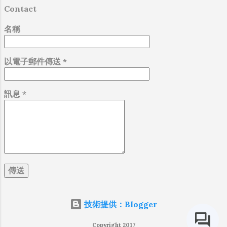
https://www.sports-
Contact
tracker.com/workout/davidwang400/66767f
dd0966cc0c2504a844 坪頂古圳步道的登山
名稱
口位置（共有三處）： 台北市士林區至善路
三段370巷29號旁 台北市士林區至善路三段
以電子郵件傳送
*
370巷41號（頂山庭院咖啡旁） 台北市士林
區平等里平菁街9...
訊息
*
技術提供：Blogger
Copyright 2017