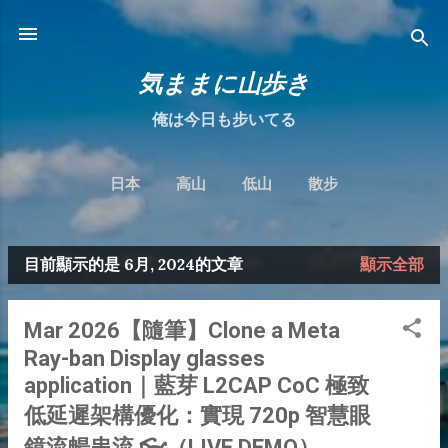
跳到主要內容
気ままに山歩き
俺は今日も步いてる
日本
高山
低山
散步
目前顯示的是 6月, 2024的文章
顯示全部
發
表
Mar 2026【隨筆】Clone a Meta
文
Ray-ban Display glasses
章
application｜藍芽 L2CAP CoC 極致
低延遲架構優化：實現 720p 智慧眼
鏡流暢串流 👓（LIVE DEMO）