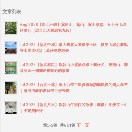
香的古圳，還可接上內雙溪古道，欣賞優美
文章列表
的溪谷景色，令人記憶深刻、驚嘆不已。這
條路線，沿途幾乎都走在林蔭之中，蟲鳴鳥
Aug 2026【新北三峽】鳶尾山、鳶山、鳶山彩壁、五十分山環
叫、溪水淙淙，是非常適合夏天來走的路
狀健行（環台北天際線第九段）
線。 今天的陽明山健行，從平等派出所出
發，由坪頂古圳平菁街登山口起登，沿著坪
Jul 2026【新北中和】環大臺北天際線第十段｜微笑山線烘爐地
頂古圳走到底，接內雙溪古道上到擎天岡，
登山步道O型｜墓仔埔也敢去
再走內寮古道下山，然後沿著馬路走回停車
處，逆時針O型走一圈，路程約14.6公里，含
Jul 2026【新北林口】觀音山小北插路線上鷹仔尖、東明山、潮
休息大約5小時50分鐘，算是一條相當不錯的
音洞＆一個關於被噁心的故事
半日健行路線。 需要注意的是，這個山區會
咬人的小蟲子好像不少，上次來走荷蘭古
Jul 2026【台北士林】溪山百年古圳步道順訪颱風後的儷人瀑布
｜清涼消暑的夏日健行好去處
道，以及這次來走這條路線，下山後都發現
腳踝附近被咬了幾口，襪子上還留下了不少
Jul 2026【新北八里】觀音山午後快閃散步｜楓櫃斗湖步道上山
血跡（不過在山上走路時卻沒感覺被咬），
｜夕陽無限好
如果要來這邊健行，建議先在身上噴一些防
蟲噴霧，以策安全。 坪頂舊圳+內雙溪古道
第1-5篇, 共601篇
下一頁
+內寮古道O型健行足跡：