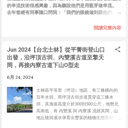
的串流技術很感興趣，因為聽說他們是用藍芽做串流。
去年曾經有同事隨口問我：「我們的眼鏡做到跟他們一樣
你覺得有可能嗎？」，因為我知道我們的硬體規格跟人家
的相比並非等號，加上當時有其他事情在搞，所以隨口開
閱讀完整內容
玩笑回說：“可是聽說 Meta 有200個人在搞那個眼鏡捏
（雖然不知道他們負責搞應用的有幾人），啊我如果一個
人可以幹贏他們200人，那我還在這幹嘛？？？（笑）”
Jun 2024【台北士林】從平菁街登山口
也記得更久以前，當我們還在研究那個眼鏡時，常聽到像
出發，沿坪頂古圳、內雙溪古道至擎天
是：『 他們不知道用了什麼黑科技 』，這類沒有建設
岡，再接內寮古道下山O型走
性、不應該從 RD 嘴裡說出來的話，而我也是不以為然。
坦白講，以前每次只要聽到某SW嘴砲經理（暫且以H君
6月 24, 2024
稱之），沒事就把『 黑科技 』三個字掛在嘴上，當做無
知的遮羞布，我就會感到倒胃口！同樣身為RD，我只覺
士林區平等里（坪頂）地區，有三條橫向的
得 Shame on you！（打嘴炮、作秀搶風頭、噁心帶風
百年水圳。而坪頂古圳步道貫穿這三條水
向、搞政治操作、把別人做事的成果搶去幫自己抬轎、有
圳，其海拔高度介於300到500公尺，地勢北
鍋直接推給下屬扛、散佈同事私生活謠言，還有職場霸
高南低，有 內雙溪 與 內寮溪 流經其間，山
凌，這些你他媽都頂級專業戶，除此之外沒啥洨用了！）
地丘陵與溪水孕育出豐富的植物生態景觀。
一件理論上可以做到的事情，外行人的認知被信息差，不
這三條水圳，依地勢由高而低，分別是是：