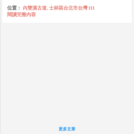
懂加上沒實作能力去驗證，就什麼都變成黑科技了（多
坪頂古圳： 開闢於清朝道光15年（1835
位置：
內雙溪古道, 士林區台北市台灣 111
黑？比巴西黑鮑魚還黑嗎？）。反重力技術說不定也非啥
年），全長約3公里（含引水隧道約60公
閱讀完整內容
黑科技，只是政府不讓你普通老百姓了解罷了。 Ray-
尺），由林錦仲、林玄文、劉聯輝等人出資
ban Meta 的黑科技，講白了就是人家拉個百人團隊在搞
開鑿。 坪頂新圳： 開闢於道光29年（1849
那支眼鏡，然後把軟體技能和硬體規格點滿，再加上極致
年），全長約4公里（含山洞隧道約300公
優化後的成果罷了！ 當時知道 Ray-Ban Meta 的智慧眼
尺），由當地墾戶業主集體出資。 登峰圳：
鏡有塞入一個強大的 WiFi 6 晶片在裡面，一開始我猜測
開闢於日治時代明治42年（1909年），全長
會不會有可能是透過 WiFi P2P 或 WiFi SoftAP 的方式
約7公里（含山洞隧道約400公尺），由吳超
去做串流（確實 Meta 的智能眼鏡，在同步媒體時，會
鄉出資開鑿。吳超鄉舊名「登峰」， 因此這
強制要求開啟手機的 WiFi 開關，所以媒體同步應該是靠
條水圳被稱為「登峰圳」。 前二條水圳（坪
WiFi 通道做的），而去年初我也快速做了一個WiFi
頂古圳、坪頂新圳）的年歲都已超過150年。
Direct 架構來做 POC，確實傳輸效率非常快，幾百 MB
自古以來，便肩負運輸、灌溉、飲水等三大
的大檔幾乎秒級傳完，從眼鏡端將媒體串流到手機端更是
功能，至今仍是平等里居民所仰賴的民生用
不用說的順暢，而且當時我們的媒體串流還是以未經編碼
水來源。 而登峰圳，雖然開闢時間最晚，但
的方式傳透過 Socket 直接傳輸的（這表示傳輸時所需的
除了內雙溪以外，還導引沿途的山澗、溪
頻寬會更大，功耗據說也較大）。 後來因為 ...
流，以及附近礦坑內的水源，自然是水量最
豐沛的一條水圳，有取之不盡、用之不竭的
水源。 坪頂古圳步道 ，雖然路程不長，爬升
更多文章
不大，但風景卻是別具一格。除了有古色古