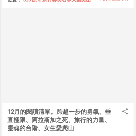
懂加上沒實作能力去驗證，就什麼都變成黑科技了（多
大鹿林道東線經常坍方封閉，雪霸處為提供
黑？比巴西黑鮑魚還黑嗎？）。反重力技術說不定也非啥
民眾登大霸尖山另一條路線選擇，經與新光
黑科技，只是政府不讓你普通老百姓了解罷了。 Ray-
及鎮西堡部落討論後，規劃開放大霸北稜步
ban Meta 的黑科技，講白了就是人家拉個百人團隊在搞
道路線，預計管制路線為進入生態保護區後
那支眼鏡，然後把軟體技能和硬體規格點滿，再加上極致
之路段。因配合入園申請系統修改時間，預
優化後的成果罷了！ 當時知道 Ray-Ban Meta 的智慧眼
計於今（101）年12月1月正式開放大霸北稜
鏡有塞入一個強大的 WiFi 6 晶片在裡面，一開始我猜測
線入園申請。雪霸處亦會逐步進行步道改善
會不會有可能是透過 WiFi P2P 或 WiFi SoftAP 的方式
工程，相關路況及開放作業訊息請隨時留意
去做串流（確實 Meta 的智能眼鏡，在同步媒體時，會
雪霸處網站公告。 雪霸處林青處長表示，由
強制要求開啟手機的 WiFi 開關，所以媒體同步應該是靠
大霸北稜線前往大霸尖山的難度，較傳統以
WiFi 通道做的），而去年初我也快速做了一個WiFi
大鹿林道東線0.3K為起點的路線困難，除坡
Direct 架構來做 POC，確實傳輸效率非常快，幾百 MB
度較陡外，部分路段需穿越箭竹林，建議有
的大檔幾乎秒級傳完，從眼鏡端將媒體串流到手機端更是
意挑戰此路線之民眾，可聘用新光及鎮西堡
不用說的順暢，而且當時我們的媒體串流還是以未經編碼
部落當地良好之嚮導，並結伴同行，以提高
的方式傳透過 Socket 直接傳輸的（這表示傳輸時所需的
登山活動之安全性。雪霸處另提醒山友，攀
頻寬會更大，功耗據說也較大）。 後來因為 ...
12月的閱讀清單。跨越一步的勇氣、垂
登大霸北稜線除辦理入園證外，亦需於秀巒
直極限、阿拉斯加之死、旅行的力量、
檢查哨申辦入山證，雪霸處後續亦會於檢查
哨設置入園證投遞箱，請山友配合於該處投
靈魂的台階、女生愛爬山
遞入園證，以利入園人數之掌握及統計。 大