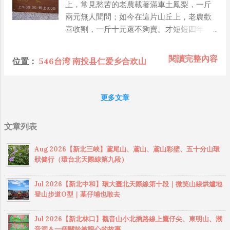
上，常見愁苦的老農載著滿車土鳳梨，一斤
的人 -------------------------------------------
兩元無人聞問；如今在這片山丘上，老農歡
-------------------------------------------------
喜收割，一斤十元還不夠賣。才短短四年，
------------------------------ 《垂直極限》
一手打造微熱山丘的許勝銘兄弟，改變了他
（《神々の山嶺》） 人，為什麼要登山？為
們命運。「微熱山丘」不僅代表八卦山這片
閱讀完整內容
位置：
546台湾 南投县仁爱乡合欢山
什麼要冒著生命危險攀越無人可及的高峰？
山丘的溫暖日頭，還有企業家心繫故鄉老農
人與大自然之間最極端的對立與最深沉的羈
的心意。微熱山丘的熱賣，也讓日漸式微的
絆，只有夢枕獏能讓你身歷其境，融入這股
「台農二號」土鳳梨重新崛起。 周末假日往
更多文章
撼動人心的迷惘與熱情！ “寫完這本小說，我
南投方向的台139線旁，只要看到路邊停了一
已了無遺憾。” 日本百萬銷量小說《陰陽師》
大堆的車子，就知道「微熱山丘」到了。 微
作者夢枕獏泣血鉅作。 五次珠峰探險，一百
文章列表
熱山丘是巷子內一座古樸的三合院，一旁的
道傷痕累累； 二十年艱苦構思，四年沈潛寫
廂房成了門市，小小的空間，試吃、購買的
作； 榮獲第16屆日本冒險小說協會大獎、第
Aug 2026【新北三峽】鳶尾山、鳶山、鳶山彩壁、五十分山環
人潮總是川流不息。三合院本身沒什麼特別
11屆柴田煉三郎獎、第5屆文化廳媒體藝術節
狀健行（環台北天際線第九段）
的，但是每天無限量發放鳳梨酥，還有免費
優秀獎。 1998年，本書《垂直極限》
喝紅茶，才是大家趨之若鶩的看點。 鳳梨冰
（《神々の山嶺》）付梓出版，引起強烈反
Jul 2026【新北中和】環大臺北天際線第十段｜微笑山線烘爐地
沙～一杯50元 微熱山丘鳳梨酥～10入350元
登山步道O型｜墓仔埔也敢去
響。獲得第十一屆柴田煉三郎獎、第十六屆
台灣中南部的丘陵地和山坡地，由於氣候溫
日本冒險小說協會大獎、第五屆文化廳媒體
暖、土壤適宜，是發展鳳梨栽培的最佳產
Jul 2026【新北林口】觀音山小北插路線上鷹仔尖、東明山、潮
藝術節優秀獎等數個大獎。根據本作品改編
區。彰化與南投交界的八卦山是台灣鳳梨的
音洞＆一個關於被噁心的故事