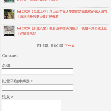
的漫畫《神之山嶺》，獲得安古蘭法國國際
極北產區，過了這裡，氣候太冷，鳳梨園變
漫畫節最優秀藝術工作獎等諸多國際漫畫大
得相當少見。八卦山上的紅土地排水好含水
Jul 2026【台北士林】溪山百年古圳步道順訪颱風後的儷人瀑布
獎。夢枕貘興趣廣泛，在山岳小說、冒險小
性佳，非常適合鳳梨的生長。 猴探井遊憩區
｜清涼消暑的夏日健行好去處
說、詭異小說、幻想小說等領域，都取得了
的天空之橋在今年7月底開幕以後，已經成為
不俗的創作成果，他尤其擅長創作奇幻和格
南投最夯的景點。往猴探井遊憩區的道路有
Jul 2026【新北八里】觀音山午後快閃散步｜楓櫃斗湖步道上山
鬥小說，其作品《陰陽師》在日本銷量達四
｜夕陽無限好
所管制，從139縣道上就可以看到猴探井遊憩
百萬冊。 《 阿拉斯加之死 》 一九九二年四
區前驚人的排隊人潮，許多遊客都是團體遊
月，一名出身美國東岸富裕家庭的年輕男
第1-5篇, 共601篇
下一頁
客，是搭乘遊覽車來的。 猴探井的由來：相
子，一路搭便車...
傳清同治年間，林姓子孫在南投市八卦山脈
Contact
西側尋得風水寶地，因整個山谷像一口井，
山前的小山峰就像猴子蹲著俯探深井，故稱
名稱
猴探井，地勢居高臨下，光害少，是觀星與
賞高鐵的好地點。 南投市猴探井天梯, 又名天
以電子郵件傳送
*
空之橋、微笑天梯，吊橋塔柱垮距204公尺,
橫跨參山國家風景區猴探井遊憩區的八卦山
脈山谷, 橋面長195公尺, 兩端橋台高差5.65公
訊息
*
尺, 橋面寬1.5公尺, 階梯式踏板為 140公尺, 設
計成 265階, 平面式踏板 55公尺, 吊橋離谷底