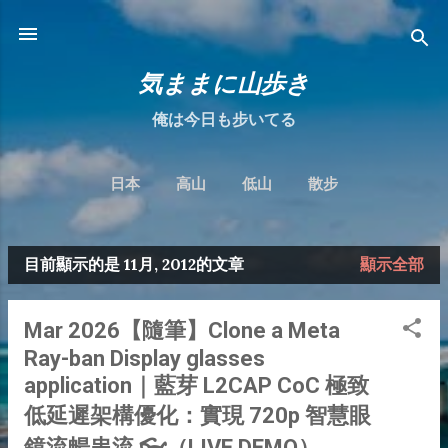
跳到主要內容
気ままに山歩き
俺は今日も步いてる
日本
高山
低山
散步
目前顯示的是 11月, 2012的文章
顯示全部
發
表
Mar 2026【隨筆】Clone a Meta
文
Ray-ban Display glasses
章
application｜藍芽 L2CAP CoC 極致
低延遲架構優化：實現 720p 智慧眼
鏡流暢串流 👓（LIVE DEMO）