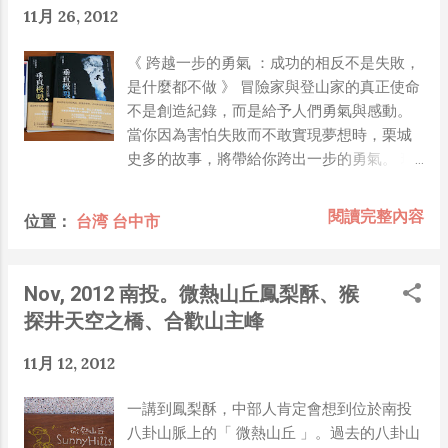
11月 26, 2012
霸尖山是雪霸國家公園最重要的兩座山之
一，位於苗栗縣，風景秀麗，且設施安全完
《 跨越一步的勇氣 ：成功的相反不是失敗，
善，是登山熱門路線。大霸尖山3,492公尺，
是什麼都不做 》 冒險家與登山家的真正使命
有「世紀奇峰」之譽，山容壯麗，與中央尖
不是創造紀錄，而是給予人們勇氣與感動。
山、達芬尖山合稱為「台灣三尖」。大霸尖
當你因為害怕失敗而不敢實現夢想時，栗城
山素有二十世紀奇峰之稱，大約在1927年登
史多的故事，將帶給你跨出一步的勇氣。 現
山界才首度攀登攻頂成功。位於新竹縣尖石
在的時間，比預計的出發時間還要晚了一個
鄉與苗栗縣泰安鄉間之大霸尖山、中霸尖
半小時。 並不是我睡過頭，而是我的身體拒
山、東霸尖山 、小霸尖山與伊澤山同屬雪山
閱讀完整內容
位置：
台湾 台中市
絕踏出這個小小的帳篷， 我連踏出這一步的
地塊。大霸尖山山型奇特，遠望如橡木酒
勇氣都沒有。 因為接下來要面對的是，光是
桶，根據淡水廳誌稱其為熬酒桶山，為泰雅
活著就很痛苦的世界。 栗城史多，身材偏
族心目中的聖山。 大成報 (2012-11-28
Nov, 2012 南投。微熱山丘鳳梨酥、猴
小、肺活量與肌肉量都在成年男子平均值以
11:06)
探井天空之橋、合歡山主峰
下，卻屢次挑戰不攜帶氧氣筒獨自攀登八千
公尺以上高山的不可能任務！ 他用實際的行
11月 12, 2012
動重新定義「成功」與 「失敗」，並告訴你
何謂真正的「活出人生」！ 鼓舞全日本的年
一講到鳳梨酥，中部人肯定會想到位於南投
輕世代，給他們帶來夢想與希望的「若者力
八卦山脈上的「 微熱山丘 」。過去的八卦山
大獎」得主 栗城史多 獻給所有想要改變自己