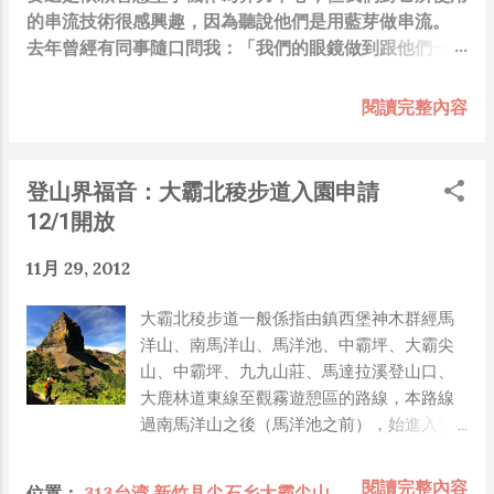
的串流技術很感興趣，因為聽說他們是用藍芽做串流。
去年曾經有同事隨口問我：「我們的眼鏡做到跟他們一樣
你覺得有可能嗎？」，因為我知道我們的硬體規格跟人家
的相比並非等號，加上當時有其他事情在搞，所以隨口開
閱讀完整內容
玩笑回說：“可是聽說 Meta 有200個人在搞那個眼鏡捏
（雖然不知道他們負責搞應用的有幾人），啊我如果一個
人可以幹贏他們200人，那我還在這幹嘛？？？（笑）”
登山界福音：大霸北稜步道入園申請
也記得更久以前，當我們還在研究那個眼鏡時，常聽到像
12/1開放
是：『 他們不知道用了什麼黑科技 』，這類沒有建設
性、不應該從 RD 嘴裡說出來的話，而我也是不以為然。
11月 29, 2012
坦白講，以前每次只要聽到某SW嘴砲經理（暫且以H君
稱之），沒事就把『 黑科技 』三個字掛在嘴上，當做無
大霸北稜步道一般係指由鎮西堡神木群經馬
知的遮羞布，我就會感到倒胃口！同樣身為RD，我只覺
洋山、南馬洋山、馬洋池、中霸坪、大霸尖
得 Shame on you！（打嘴炮、作秀搶風頭、噁心帶風
山、中霸坪、九九山莊、馬達拉溪登山口、
向、搞政治操作、把別人做事的成果搶去幫自己抬轎、有
大鹿林道東線至觀霧遊憩區的路線，本路線
鍋直接推給下屬扛、散佈同事私生活謠言，還有職場霸
過南馬洋山之後（馬洋池之前），始進入雪
凌，這些你他媽都頂級專業戶，除此之外沒啥洨用了！）
霸國家公園園區（生態保護區）範圍內，先
一件理論上可以做到的事情，外行人的認知被信息差，不
前並未開放申請。考量登山界普遍期望，且
閱讀完整內容
位置：
313台湾 新竹县尖石乡大霸尖山