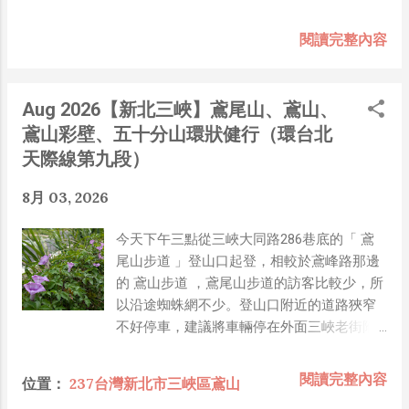
你覺得有可能嗎？」，因為我知道我們的硬體規格跟人家
的相比並非等號，加上當時有其他事情在搞，所以隨口開
閱讀完整內容
玩笑回說：“可是聽說 Meta 有200個人在搞那個眼鏡捏
（雖然不知道他們負責搞應用的有幾人），啊我如果一個
人可以幹贏他們200人，那我還在這幹嘛？？？（笑）”
Aug 2026【新北三峽】鳶尾山、鳶山、
也記得更久以前，當我們還在研究那個眼鏡時，常聽到像
鳶山彩壁、五十分山環狀健行（環台北
是：『 他們不知道用了什麼黑科技 』，這類沒有建設
天際線第九段）
性、不應該從 RD 嘴裡說出來的話，而我也是不以為然。
坦白講，以前每次只要聽到某SW嘴砲經理（暫且以H君
8月 03, 2026
稱之），沒事就把『 黑科技 』三個字掛在嘴上，當做無
知的遮羞布，我就會感到倒胃口！同樣身為RD，我只覺
今天下午三點從三峽大同路286巷底的「 鳶
得 Shame on you！（打嘴炮、作秀搶風頭、噁心帶風
尾山步道 」登山口起登，相較於鳶峰路那邊
向、搞政治操作、把別人做事的成果搶去幫自己抬轎、有
的 鳶山步道 ，鳶尾山步道的訪客比較少，所
鍋直接推給下屬扛、散佈同事私生活謠言，還有職場霸
以沿途蜘蛛網不少。登山口附近的道路狹窄
凌，這些你他媽都頂級專業戶，除此之外沒啥洨用了！）
不好停車，建議將車輛停在外面三峽老街附
一件理論上可以做到的事情，外行人的認知被信息差，不
近再走進來。如果是騎機車，快要抵達登山
懂加上沒實作能力去驗證，就什麼都變成黑科技了（多
口之前，路旁有幾處小空曠處可停車。從登
閱讀完整內容
位置：
237台灣新北市三峽區鳶山
黑？比巴西黑鮑魚還黑嗎？）。反重力技術說不定也非啥
山口至鳶尾山大約20～30分鐘步程，再續行
黑科技，只是政府不讓你普通老百姓了解罷了。 Ray-