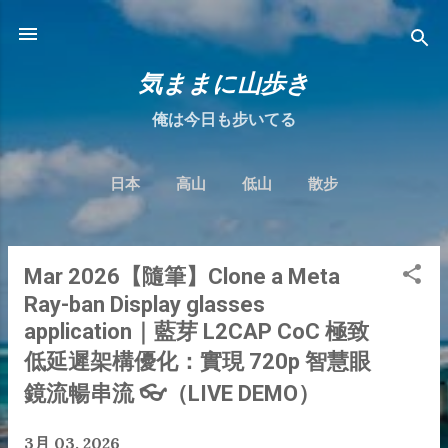
跳到主要內容
気ままに山歩き
俺は今日も步いてる
日本
高山
低山
散步
Mar 2026【隨筆】Clone a Meta
發
Ray-ban Display glasses
表
application｜藍芽 L2CAP CoC 極致
文
低延遲架構優化：實現 720p 智慧眼
章
鏡流暢串流 👓（LIVE DEMO）
3月 03, 2026