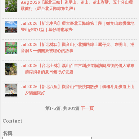
Aug 2026【新北三峽】鳶尾山、鳶山、鳶山彩壁、五十分山環
後，再走20分鐘即可抵達鳶山彩壁，這是造
狀健行（環台北天際線第九段）
訪鳶山必訪的景點。今天在這裡看到兩位應
該是泰國還是越南的一對情侶黨，在這邊對
Jul 2026【新北中和】環大臺北天際線第十段｜微笑山線烘爐地
著手機鏡頭忘情演出，還自帶真人音效（抖
登山步道O型｜墓仔埔也敢去
音一響父母白養？？），不知道是在錄短視
頻還是在直播，其作秀入戲之表現，應該不
Jul 2026【新北林口】觀音山小北插路線上鷹仔尖、東明山、潮
輸某些台廠的戲精演員。我簡單拍幾張紀念
音洞＆一個關於被噁心的故事
照後，便繼續往 五十分山 的方向前進。 過
鳶山彩壁 後，再行約20分鐘，即可抵達海拔
Jul 2026【台北士林】溪山百年古圳步道順訪颱風後的儷人瀑布
296 公尺的 五十分山 ，山頂腹地頗寬廣，設
｜清涼消暑的夏日健行好去處
有圖根點基石，是極佳的觀景場所。在五十
分山休息10分鐘後啟程下山，途中本來想走
Jul 2026【新北八里】觀音山午後快閃散步｜楓櫃斗湖步道上山
｜夕陽無限好
水泥路快速下山，但考慮到時間還早，下山
後走柏油路可能會曬太陽，正當猶豫不決
第1-5篇, 共601篇
下一頁
時，我決定擲硬幣決定（出人頭就原路走山
徑回長春嶺，然後由鳶山岩那邊下至鳶峰
Contact
路、出字就走水泥路下山），結果是擲出人
頭。 稍早從鳶山走到五十分山入口處的途中
名稱
有遇到蜂群，所以這代表我要再次經過剛才