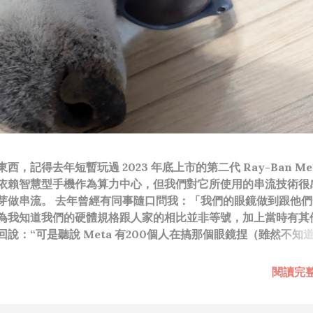
，記得去年短暫玩過 2023 年底上市的第二代 Ray-Ban Met
依賴智慧型手機作為算力中心，但我們對它所使用的串流技術很
芽做串流。 去年曾經有同事隨口問我：「我們的眼鏡做到跟他們
為我知道我們的硬體規格跟人家的相比並非等號，加上當時有其
說：“可是聽說 Meta 有200個人在搞那個眼鏡捏（雖然不知
啊我如果一個人可以幹贏他們200人，那我還在這幹嘛？？？（
還在研究那個眼鏡時，常聽到像是：『 他們不知道用了什麼黑科
閱讀完
應該從 RD 嘴裡說出來的話，而我也是不以為然。坦白講，以前
（暫且以H君稱之），沒事就把『 黑科技 』三個字掛在嘴上，當