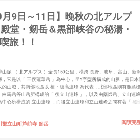
胃口！同樣身為RD，我只覺得 Shame on you！（打嘴炮
政治操作、把別人做事的成果搶去幫自己抬轎、有鍋直接推給下
10月9日～11日】晚秋の北アルプ
，還有職場霸凌，這些你他媽都頂級專業戶，除此之外沒啥洨用
做到的事情，外行人的認知被信息差，不懂加上沒實作能力去驗證
の殿堂・剱岳＆黒部峡谷の秘湯・
黑？比巴西黑鮑魚還黑嗎？）。反重力技術說不定也非啥黑科技
罷了。 Ray-ban Meta 的黑科技，講白了就是人家拉個百
喫旅！！
體技能和硬體規格點滿，再加上極致優化後的成果罷了！ 當時知
的智慧眼鏡有塞入一個強大的 WiFi 6 晶片在裡面，一開始我猜測會不
 WiFi SoftAP 的方式去做串流（確實 Meta 的智能眼鏡，在同
WiFi 開關，所以媒體同步應該是靠 WiFi 通道做的），而去
騨山脈 （ 北アルプス ）全長150公里，橫跨 長野、岐阜、富山、新潟
Direct 架構來做 POC，確實傳輸效率非常快，幾百 MB 的大檔
縣，它是以「 三俣蓮華岳 」為中心，呈Y字型所構成的山脈，是日本
體串流到手機端更是不用說的順暢，而且當時我們的媒體串流還
大的山域，其南部地區以 槍・穗高連峰 為代表，北部地區則有鹿島
ocket 直接傳輸的（這表示傳輸時所需的頻寬會更大，功耗據說
、白馬岳等山岳所構成的「 後立山連峰 」，以及由藥師岳、立山連
為中心所構成的 立山連峰 ，而後立山連峰和立山連峰之間有著「 黑
，其黑部川從鷲羽岳西側流向日本海，全長約86公里。因為冬季受到
本海的季風影響，使得 飛騨山脈 北部的山岳，到了冬季就會成為豪
閱讀完
川郡立山町芦峅寺 剱岳
，春季則變成熱門的滑雪場。 入秋之後的室堂和仙人池一帶，可以看
美的紅葉景色，然而海拔三千公尺以上的立三連峰，有時到了9月底
雪，這個時期入山，事前必須查詢天氣預報，並做好防寒、防風措施