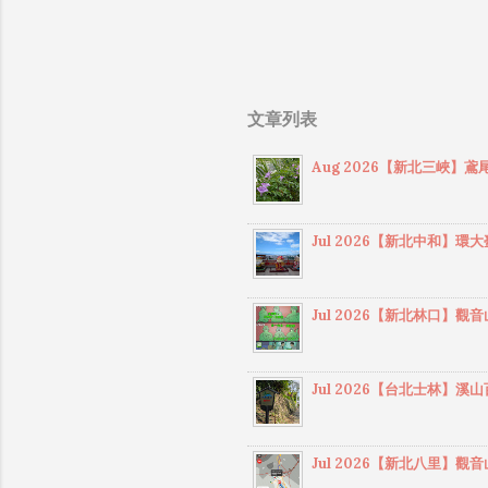
了
年
岳
各
文章列表
書
2
Aug 2026【新北三峽
三
著
別
Jul 2026【新北中和
線
主
口
Jul 2026【新北林口
一
多
Jul 2026【台北士林
的
以
場
Jul 2026【新北八里
中