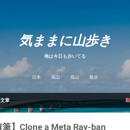
跳到主要內容
気ままに山歩き
俺は今日も步いてる
日本
高山
低山
散步
的文章
筆】Clone a Meta Ray-ban