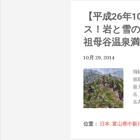
知的遮羞布，我就會感到倒
搶風頭、噁心帶風向、搞
【平成26年
扛、散佈同事私生活謠言
了！） 一件理論上可以
ス！岩と雪
什麼都變成黑科技了（多
是政府不讓你普通老百姓了解
祖母谷温泉満
在搞那支眼鏡，然後把軟
Ray-Ban Meta 
10月 29, 2014
能是透過 WiFi P2P 或
時，會強制要求開啟手機的 
飛
我也快速做了一個WiFi 
個
秒級傳完，從眼鏡端將媒
最
未經編碼的方式傳透過 S
岳
大）。 後來因為 ...
岳
」
日
位置：
日本, 富山県中新
帶
常
降