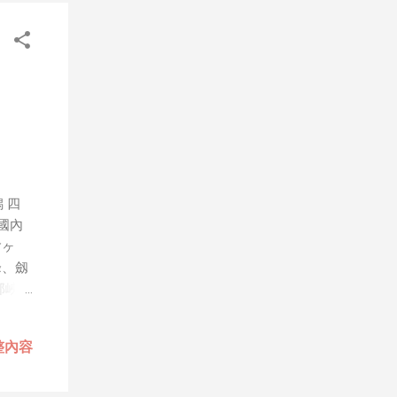
、作秀
屬
，就
，只
人團隊
道
會有可
步媒體
年初
 四
幾乎
國內
是以
槍ヶ
也較
峰、劔
部峽谷
來自
雪地
整內容
見非
就開始
。到