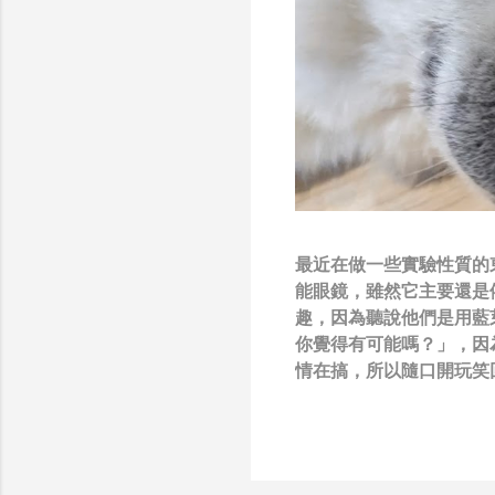
最近在做一些實驗性質的東西
能眼鏡，雖然它主要還是
趣，因為聽說他們是用藍
你覺得有可能嗎？」，因
情在搞，所以隨口開玩笑回
負責搞應用的有幾人），
也記得更久以前，當我們
』，這類沒有建設性、不
只要聽到某SW嘴砲經理