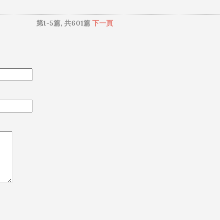
ay 1） 曇り 【...
第1-5篇, 共601篇
下一頁