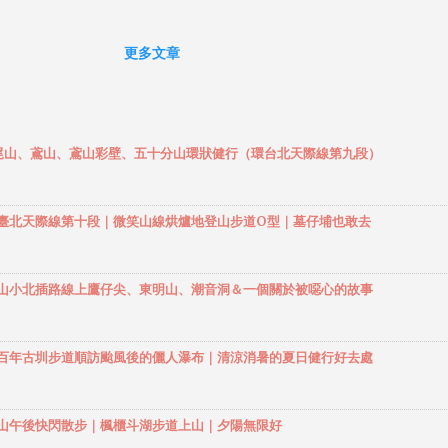
11月下旬，室堂一帶正式進入嚴酷的冬山狀態，立山黑部開始閉山直
春天。 根據富山縣登山條例，從每年12月1日到隔年的5月15日，前
更多文章
、早月尾根、源次郎尾根、立山川流域部、白荻川流域部，以及劔岳
谷等「 危險地區 」登山，必須在入山前20日遞交登山計劃書，若登
不適當，相關單位將會予以勸告禁止入山。 劔岳（つるぎだけ） ，
999公尺，是日本アルプス具代表性的山岳，和穗高岳、谷川岳並稱日
】鳶尾山、鳶山、鳶山彩壁、五十分山環狀健行（環台北天際線第九段）
大岩場，也被稱作「 岩と雪の殿堂 」。顧名思義就是要登頂劔岳，
岩場或雪溪這兩種登路方式可以登頂。 劔岳的 一般登山路線 只有兩
山尾根ルート 、 早月尾根ルート ），其他則是雪溪直登或技術型攀
】環大臺北天際線第十段｜微笑山線烘爐地登山步道O型｜墓仔埔也敢去
，而多數的登山者大都是由室堂入山，由「 別山尾根ルート 」登頂
要是因為沒有大眾交通工具可以前往「早月尾根ルート」的馬場島登
，且早月尾根ルート從登山口到山頂，標高差超過2000公尺，且途中
】觀音山小北插路線上鷹仔尖、東明山、潮音洞＆一個關於被噁心的故事
間山小屋「 早月小屋 」，選擇由此路線上山，會比別山尾根ルート
。 從別山尾根ルート攀登劔岳，最少需要1泊2日，但一般都會安排2
】溪山百年古圳步道順訪颱風後的儷人瀑布｜清涼消暑的夏日健行好去處
行程，第3天可以作為預備日，其中的核心部包括由前劔開始到平藏
及 カニのタテバイ 、 カニのヨコバイ 等，由連續的鎖場所構成的急
，不時有滑落事故發生，天候惡劣的情況下登頂非常危險，此外登頂
】觀音山午後快閃散步｜楓櫃斗湖步道上山｜夕陽無限好
沒有任何撤退路線，登頂前請務必確實掌握天氣預報。 2014年10月9