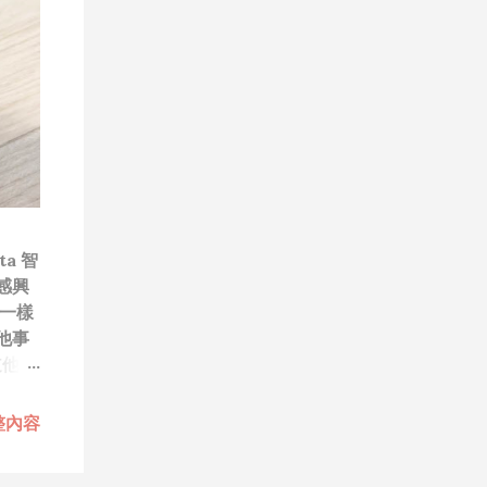
a 智
感興
一樣
他事
道他們
笑）”
技
整內容
每次
做無