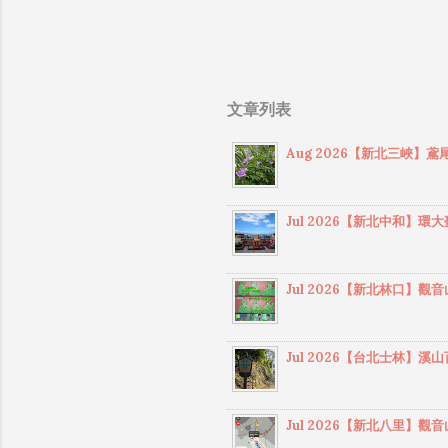
在
通
包
縱
文章列表
，
久島
Aug 2026【新北三峽
る旅
Wo
Ya
Jul 2026【新北中和
れる
空
巴
Jul 2026【新北林口
一
量
Jul 2026【台北士林
正
會
Jul 2026【新北八里