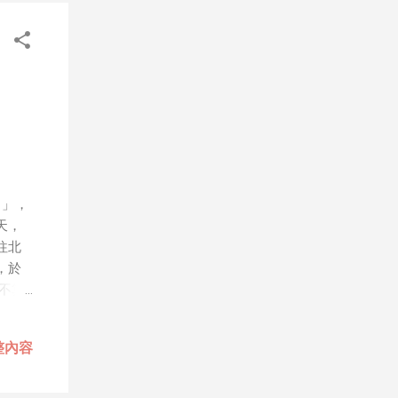
、作秀
屬
，就
，只
人團隊
道
會有可
步媒體
年初
 」，
幾乎
天，
是以
往北
也較
，於
不算
氣狀
久島
整內容
買
過伴
畫，