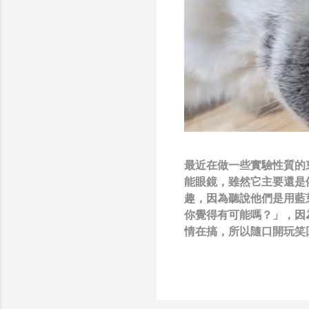
最近在做一些實驗性質的東西
能眼鏡，雖然它主要還是
趣，因為聽說他們是用藍
你覺得有可能嗎？」，因
情在搞，所以隨口開玩笑回
負責搞應用的有幾人），
也記得更久以前，當我們
』，這類沒有建設性、不
只要聽到某SW嘴砲經理