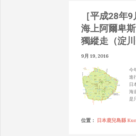
知的遮羞布，我就會感到倒
搶風頭、噁心帶風向、搞
［平成28年9
扛、散佈同事私生活謠言
了！） 一件理論上可以
海上阿爾卑斯
什麼都變成黑科技了（多
是政府不讓你普通老百姓了解
獨縱走（淀川
在搞那支眼鏡，然後把軟
Ray-Ban Meta 
9月 19, 2016
能是透過 WiFi P2P 或
時，會強制要求開啟手機的 
今
我也快速做了一個WiFi 
進
秒級傳完，從眼鏡端將媒
日
未經編碼的方式傳透過 S
海
大）。 後來因為 ...
是
便
況
位置：
日本鹿兒島縣 Kuma
在
票
隨