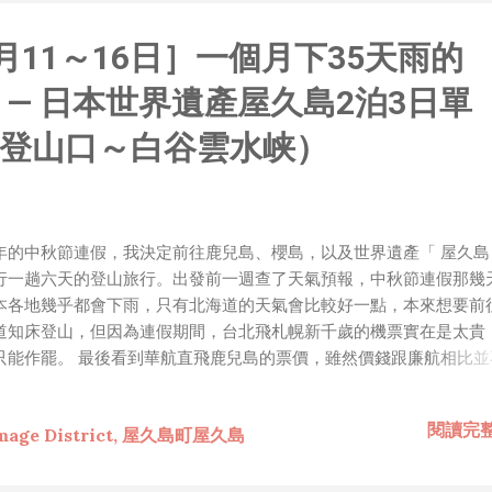
胃口！同樣身為RD，我只覺得 Shame on you！（打嘴炮
政治操作、把別人做事的成果搶去幫自己抬轎、有鍋直接推給下
月11～16日］一個月下35天雨的
，還有職場霸凌，這些你他媽都頂級專業戶，除此之外沒啥洨用
做到的事情，外行人的認知被信息差，不懂加上沒實作能力去驗證
 — 日本世界遺產屋久島2泊3日單
黑？比巴西黑鮑魚還黑嗎？）。反重力技術說不定也非啥黑科技
罷了。 Ray-ban Meta 的黑科技，講白了就是人家拉個百
登山口～白谷雲水峡）
體技能和硬體規格點滿，再加上極致優化後的成果罷了！ 當時知
的智慧眼鏡有塞入一個強大的 WiFi 6 晶片在裡面，一開始我猜測會不
 WiFi SoftAP 的方式去做串流（確實 Meta 的智能眼鏡，在同
WiFi 開關，所以媒體同步應該是靠 WiFi 通道做的），而去
年的中秋節連假，我決定前往鹿兒島、櫻島，以及世界遺產「 屋久島
Direct 架構來做 POC，確實傳輸效率非常快，幾百 MB 的大檔
行一趟六天的登山旅行。出發前一週查了天氣預報，中秋節連假那幾
體串流到手機端更是不用說的順暢，而且當時我們的媒體串流還
本各地幾乎都會下雨，只有北海道的天氣會比較好一點，本來想要前
ocket 直接傳輸的（這表示傳輸時所需的頻寬會更大，功耗據說
道知床登山，但因為連假期間，台北飛札幌新千歲的機票實在是太貴
只能作罷。 最後看到華航直飛鹿兒島的票價，雖然價錢跟廉航相比並
宜，但總算還在可以接受的範圍內，於是決定繼續觀望幾天，看看天
如何，再決定要不要買票。 到了出發日前一天下午，天氣預報上，屋
閱讀完
ge District, 屋久島町屋久島
中秋連假那幾天，仍然都是有降雨的機率，經過一番掙扎，最後決定
，反正爬山也不是沒淋過雨，淋雨就淋雨吧，再怎樣也好過在台灣度
著颱風的中秋節來得好。 買了機票之後，在腦中擬定了大概的行程計