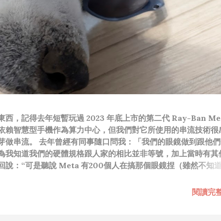
，記得去年短暫玩過 2023 年底上市的第二代 Ray-Ban Met
依賴智慧型手機作為算力中心，但我們對它所使用的串流技術很
芽做串流。 去年曾經有同事隨口問我：「我們的眼鏡做到跟他們
為我知道我們的硬體規格跟人家的相比並非等號，加上當時有其
說：“可是聽說 Meta 有200個人在搞那個眼鏡捏（雖然不知
啊我如果一個人可以幹贏他們200人，那我還在這幹嘛？？？（
還在研究那個眼鏡時，常聽到像是：『 他們不知道用了什麼黑科
閱讀完
應該從 RD 嘴裡說出來的話，而我也是不以為然。坦白講，以前
（暫且以H君稱之），沒事就把『 黑科技 』三個字掛在嘴上，當