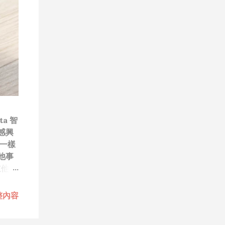
a 智
感興
一樣
他事
道他們
笑）”
技
整內容
每次
做無