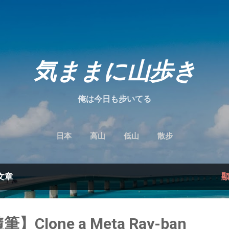
跳到主要內容
気ままに山歩き
俺は今日も步いてる
日本
高山
低山
散步
的文章
筆】Clone a Meta Ray-ban