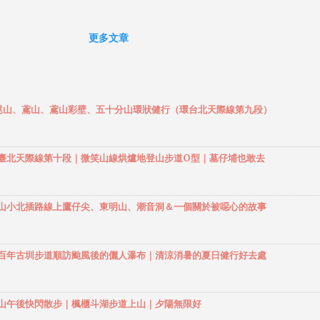
訂房網站Jalan上面預定了登山日以外的住宿，還好這趟旅行所會用
工具都不用事先預約，所以只要把旅館給訂好就沒問題了。 接下來就
更多文章
登山裝備，這次前往鹿兒島，目的是到世界遺產「屋久島」進行2泊3
走登山，享受三天的森林浴，順便拿下一座 日本百名山 ， 九州第一
同時也是 西日本第三高峰 的「 宮之浦岳 」。 我推薦Youtube上面關
的介紹影片： [屋久島 | Yakushima] A Fulfilling Journey | 生命が
】鳶尾山、鳶山、鳶山彩壁、五十分山環狀健行（環台北天際線第九段）
 [Documentary] [4K] 【4K】夏に行きたい！日本最初の世界遺産 
rld Heritage, Yakushima island in Japan. 【屋久島】もののけ姫
kushima 4k 【屋久島 Yakushima】BREATHTAKING KAGOSHIMA〜
】環大臺北天際線第十段｜微笑山線烘爐地登山步道O型｜墓仔埔也敢去
鹿児島〜 Yakushima : Japan's garden of Eden. 9/11 中午左右抵
港，跟富山空港有點像，是個很安靜的小型機場。走出機場大廳外面
士站，搭乘空港直行巴士，前往鹿兒島中央駅，在附近晃了一圈，熟
】觀音山小北插路線上鷹仔尖、東明山、潮音洞＆一個關於被噁心的故事
下環境之後，搭乘市內的路面電車前往天文館通駅，因為以前用的帳
有點重，所以這次來日本，決定去買一頂較輕量的兩人帳。 原本心想
】溪山百年古圳步道順訪颱風後的儷人瀑布｜清涼消暑的夏日健行好去處
好是屋久島一年之中，颱風最多的月份，降雨量也不少，這個時期應
有太多人入山，兩個晚上的山屋應該都會有位子可睡，所以原本曾...
】觀音山午後快閃散步｜楓櫃斗湖步道上山｜夕陽無限好