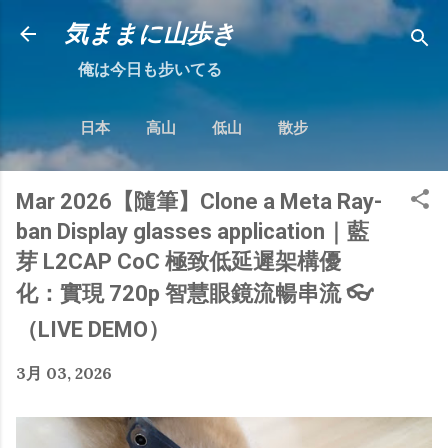
跳到主要內容
気ままに山歩き
俺は今日も步いてる
日本
高山
低山
散步
Mar 2026【隨筆】Clone a Meta Ray-
ban Display glasses application｜藍
芽 L2CAP CoC 極致低延遲架構優
化：實現 720p 智慧眼鏡流暢串流 👓
（LIVE DEMO）
3月 03, 2026