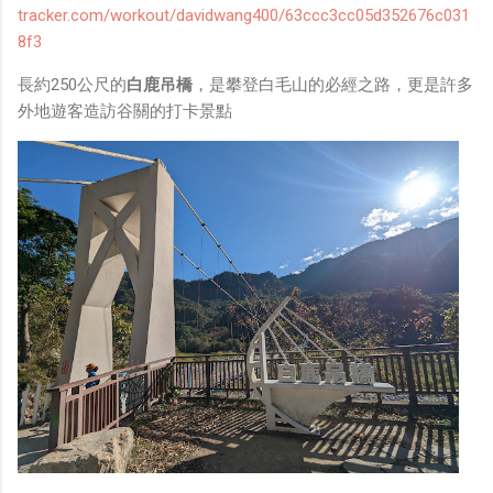
tracker.com/workout/davidwang400/63ccc3cc05d352676c031
8f3
長約250公尺的
白鹿吊橋
，是攀登白毛山的必經之路，更是許多
外地遊客造訪谷關的打卡景點