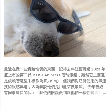
最近在做一些實驗性質的東西，記得去年短暫玩過 2023 年
底上市的第二代 Ray-Ban Meta 智能眼鏡，雖然它主要還
是依賴智慧型手機作為算力中心，但我們對它所使用的串流
技術很感興趣，因為聽說他們是用藍芽做串流。 去年曾經
有同事隨口問我：「我們的眼鏡做到跟他們一樣你覺得有可
能嗎？」，因為我知道我們的硬體規格跟人家的相比並非等
號，加上當時有其他事情在搞，所以隨口開玩笑回說：“可