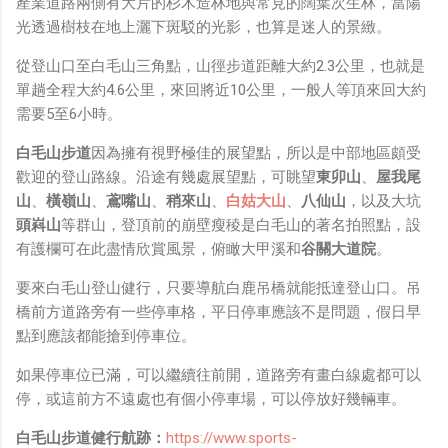
產業道路兩側有大片的杉木造林地與常見的闊葉次生林，當陽
鏡有塞入一個強大的 WiFi 6 晶片在裡面，一開始我猜測會
光透過樹枝在地上灑下斑駁的光影，也算是迷人的景緻。
不會有可能是透過 WiFi P2P 或 WiFi SoftAP 的方式去做
串流（確實 Meta 的智能眼鏡，在同步媒體時，會強制要
從登山口至白毛山三角點，山徑步道距離大約2.3公里，也就是
求開啟手機的 WiFi 開關，所以媒體同步應該是靠 WiFi 通
單趟全程大約4.6公里，來回將近10公里，一般人等頂來回大約
道做的），而去年初我也快速做了一個WiFi Direct 架構
需要5至6小時。
來做 POC，確實傳輸效率非常快，幾百 MB 的大檔幾乎秒
級傳完，從眼鏡端將媒體串流到手機端更是不用說的順暢，
白毛山步道
因為擁有視野極佳的展望點，所以是中部地區頗受
而且當時我們的媒體串流還是以未經編碼的方式傳透過
歡迎的登山路線。沿途有幾處展望點，可眺望
東卯山
、
屋我尾
Socket 直接傳輸的（這表示傳輸時所需的頻寬會更大，功
山
、
橫嶺山
、
鳶嘴山
、
稍來山
、
白姑大山
、
八仙山
，以及大坑
耗據說也較大）。 後來因為 ...
頭嵙山
等群山，登頂前的崩壁瘦稜是白毛山的著名拍照點，設
有護欄可在此盡情欣賞風景，俯瞰大甲溪和
谷關大道院
。
要來白毛山登山健行，只要導航白鹿吊橋就能抵達登山口。吊
橋前方道路旁有一些停車格，平日停車應該不是問題，假日早
點到應該都能搶到停車位。
如果停車位已滿，可以繼續往前開，道路旁有畫白線處都可以
停，或這前方不遠處也有個小停車場，可以停放好幾輛車。
白毛山步道健行航跡：
https://www.sports-