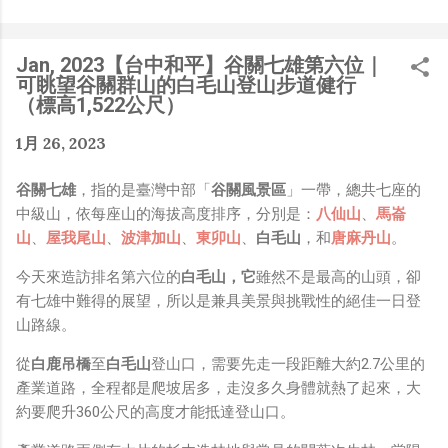
是聽說 Meta 有200個人在搞那個眼鏡捏（雖然不知道他們
負責搞應用的有幾人），啊我如果一個人可以幹贏他們200
人，那我還在這幹嘛？？？（笑）” 也記得更久以前，當我
Jan, 2023【台中和平】谷關七雄第六位｜
們還在研究那個眼鏡時，常聽到像是：『 他們不知道用了
可眺望谷關群山的白毛山登山步道健行
什麼黑科技 』，這類沒有建設性、不應該從 RD 嘴裡說出
（標高1,522公尺）
來的話，而我也是不以為然。坦白講，以前每次只要聽到某
1月 26, 2023
SW嘴砲經理（暫且以H君稱之），沒事就把『 黑科技 』
三個字掛在嘴上，當做無知的遮羞布，我就會感到倒胃口！
谷關七雄
，指的是臺灣中部「
谷關風景區
」一帶，總共七座的
同樣身為RD，我只覺得 Shame on you！（打嘴炮、作
中級山，依每座山的海拔高度排序，分別是：
八仙山
、
馬崙
秀搶風頭、噁心帶風向、搞政治操作、把別人做事的成果搶
山
、
屋我尾山
、
波津加山
、
東卯山
、
白毛山
，和
唐麻丹山
。
去幫自己抬轎、有鍋直接推給下屬扛、散佈同事私生活謠
言，還有職場霸凌，這些你他媽都頂級專業戶，除此之外沒
今天來造訪排名第六位的
白毛山，它
雖然不是最高的山頭，卻
啥洨用了！） 一件理論上可以做到的事情，外行人的認知
有七雄中難得的展望，所以是兼具美景與挑戰性的絕佳一日登
被信息差，不懂加上沒實作能力去驗證，就什麼都變成黑科
山路線。
技了（多黑？比巴西黑鮑魚還黑嗎？）。反重力技術說不定
也非啥黑科技，只是政府不讓你普通老百姓了解罷了。
從
白鹿吊橋
至
白毛山
登山口，需要先走一段距離大約2.7公里的
Ray-ban Meta 的黑科技，講白了就是人家拉個百人團隊
產業道路，全程都是爬坡居多，走沒多久身體就熱了起來，大
在搞那支眼鏡，然後把軟體技能和硬體規格點滿，再加上極
約要爬升360公尺的高度才能抵達登山口。
致優化後的成果罷了！ 當時知道 Ray-Ban Meta 的智慧眼