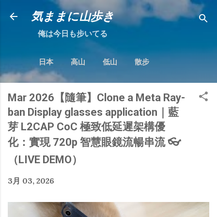
跳到主要內容
気ままに山歩き
俺は今日も步いてる
日本
高山
低山
散步
Mar 2026【隨筆】Clone a Meta Ray-
ban Display glasses application｜藍
芽 L2CAP CoC 極致低延遲架構優
化：實現 720p 智慧眼鏡流暢串流 👓
（LIVE DEMO）
3月 03, 2026