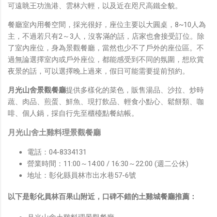
鏡有塞入一個強大的 WiFi 6 晶片在裡面，一開始我猜測會
可遠眺王功漁港、雲林六輕，以及近在咫尺高鐵全貌。
不會有可能是透過 WiFi P2P 或 WiFi SoftAP 的方式去做
餐廳室內用餐空間，採光很好，座位主要以大圓桌，8~10人為
串流（確實 Meta 的智能眼鏡，在同步媒體時，會強制要
主，不過若只有2～3人，沒客滿的話，店家也會接受訂位。除
求開啟手機的 WiFi 開關，所以媒體同步應該是靠 WiFi 通
了室內座位，身為景觀餐廳，當然也少不了戶外的座位區。不
道做的），而去年初我也快速做了一個WiFi Direct 架構
過無論選擇室內或戶外座位，都能感受到不同的氛圍，想欣賞
來做 POC，確實傳輸效率非常快，幾百 MB 的大檔幾乎秒
夜景的話，可以選擇晚上過來，假日可能需要提前預約。
級傳完，從眼鏡端將媒體串流到手機端更是不用說的順暢，
而且當時我們的媒體串流還是以未經編碼的方式傳透過
月光山舍景觀餐廳
提供多樣化的菜色，販售湯品、沙拉、炒時
Socket 直接傳輸的（這表示傳輸時所需的頻寬會更大，功
蔬、肉品、煎蛋、鮮魚、現打飲品、輕食小點心、鬆餅類、咖
耗據說也較大）。 後來因為 ...
啡、個人鍋，採自行先至櫃檯點餐結帳。
月光山舍土雞料理景觀餐廳
電話：04-8334131
營業時間：11:00～14:00 / 16:30～22:00 (週二公休)
地址：彰化縣員林市出水巷57-6號
以下是彰化員林百果山附近，口碑不錯的土雞城餐廳推薦：