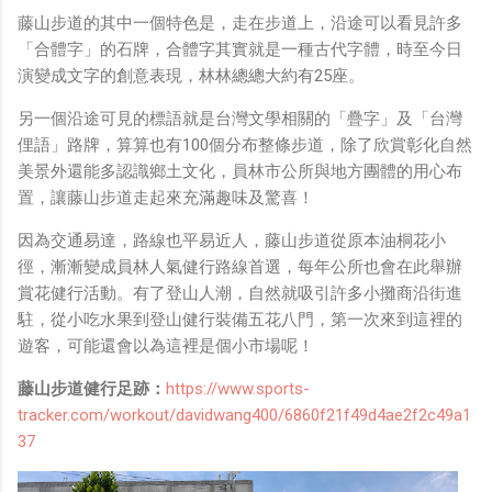
藤山步道的其中一個特色是，走在步道上，沿途可以看見許多
「合體字」的石牌，合體字其實就是一種古代字體，時至今日
演變成文字的創意表現，林林總總大約有25座。
另一個沿途可見的標語就是台灣文學相關的「疊字」及「台灣
俚語」路牌，算算也有100個分布整條步道，除了欣賞彰化自然
美景外還能多認識鄉土文化，員林市公所與地方團體的用心布
置，讓藤山步道走起來充滿趣味及驚喜！
因為交通易達，路線也平易近人，藤山步道從原本油桐花小
徑，漸漸變成員林人氣健行路線首選，每年公所也會在此舉辦
賞花健行活動。有了登山人潮，自然就吸引許多小攤商沿街進
駐，從小吃水果到登山健行裝備五花八門，第一次來到這裡的
遊客，可能還會以為這裡是個小市場呢！
藤山步道健行足跡：
https://www.sports-
tracker.com/workout/davidwang400/6860f21f49d4ae2f2c49a1
37