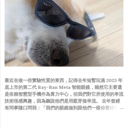
最近在做一些實驗性質的東西，記得去年短暫玩過 2023 年
底上市的第二代 Ray-Ban Meta 智能眼鏡，雖然它主要還
是依賴智慧型手機作為算力中心，但我們對它所使用的串流
技術很感興趣，因為聽說他們是用藍芽做串流。 去年曾經
有同事隨口問我：「我們的眼鏡做到跟他們一樣你覺得有可
能嗎？」，因為我知道我們的硬體規格跟人家的相比並非等
號，加上當時有其他事情在搞，所以隨口開玩笑回說：“可