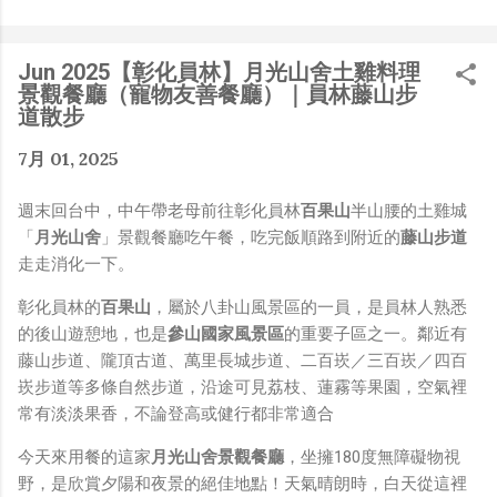
是聽說 Meta 有200個人在搞那個眼鏡捏（雖然不知道他們
負責搞應用的有幾人），啊我如果一個人可以幹贏他們200
人，那我還在這幹嘛？？？（笑）” 也記得更久以前，當我
Jun 2025【彰化員林】月光山舍土雞料理
們還在研究那個眼鏡時，常聽到像是：『 他們不知道用了
景觀餐廳（寵物友善餐廳）｜員林藤山步
什麼黑科技 』，這類沒有建設性、不應該從 RD 嘴裡說出
道散步
來的話，而我也是不以為然。坦白講，以前每次只要聽到某
7月 01, 2025
SW嘴砲經理（暫且以H君稱之），沒事就把『 黑科技 』
三個字掛在嘴上，當做無知的遮羞布，我就會感到倒胃口！
週末回台中，中午帶老母前往彰化員林
百果山
半山腰的土雞城
同樣身為RD，我只覺得 Shame on you！（打嘴炮、作
「
月光山舍
」景觀餐廳吃午餐，吃完飯順路到附近的
藤山步道
秀搶風頭、噁心帶風向、搞政治操作、把別人做事的成果搶
走走消化一下。
去幫自己抬轎、有鍋直接推給下屬扛、散佈同事私生活謠
言，還有職場霸凌，這些你他媽都頂級專業戶，除此之外沒
彰化員林的
百果山
，屬於八卦山風景區的一員，是員林人熟悉
啥洨用了！） 一件理論上可以做到的事情，外行人的認知
的後山遊憩地，也是
參山國家風景區
的重要子區之一。鄰近有
被信息差，不懂加上沒實作能力去驗證，就什麼都變成黑科
藤山步道、隴頂古道、萬里長城步道、二百崁／三百崁／四百
技了（多黑？比巴西黑鮑魚還黑嗎？）。反重力技術說不定
崁步道等多條自然步道，沿途可見荔枝、蓮霧等果園，空氣裡
也非啥黑科技，只是政府不讓你普通老百姓了解罷了。
常有淡淡果香，不論登高或健行都非常適合
Ray-ban Meta 的黑科技，講白了就是人家拉個百人團隊
在搞那支眼鏡，然後把軟體技能和硬體規格點滿，再加上極
今天來用餐的這家
月光山舍景觀餐廳
，坐擁180度無障礙物視
致優化後的成果罷了！ 當時知道 Ray-Ban Meta 的智慧眼
野，是欣賞夕陽和夜景的絕佳地點！天氣晴朗時，白天從這裡