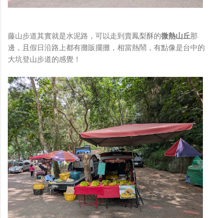
藤山步道其實就是水泥路，可以走到賣鳳梨酥的
微熱山丘
那
邊，且假日沿路上都有攤販擺攤，相當熱鬧，有點像是台中的
大坑登山步道的感覺！