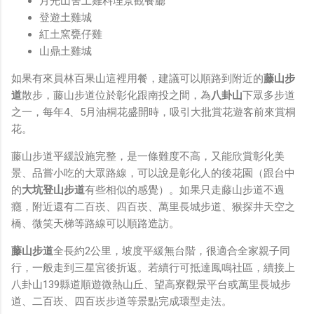
月光山舍土雞料理景觀餐廳
登遊土雞城
紅土窯甕仔雞
山鼎土雞城
如果有來員林百果山這裡用餐，建議可以順路到附近的
藤山步
道
散步，藤山步道位於彰化跟南投之間，為
八卦山
下眾多步道
之一，每年4、5月油桐花盛開時，吸引大批賞花遊客前來賞桐
花。
藤山步道平緩設施完整，是一條難度不高，又能欣賞彰化美
景、品嘗小吃的大眾路線，可以說是彰化人的後花園（跟台中
的
大坑登山步道
有些相似的感覺）。如果只走藤山步道不過
癮，附近還有二百崁、四百崁、萬里長城步道、猴探井天空之
橋、微笑天梯等路線可以順路造訪。
藤山步道
全長約2公里，坡度平緩無台階，很適合全家親子同
行，一般走到三星宮後折返。若續行可抵達鳳鳴社區，續接上
八卦山139縣道順遊微熱山丘、望高寮觀景平台或萬里長城步
道、二百崁、四百崁步道等景點完成環型走法。