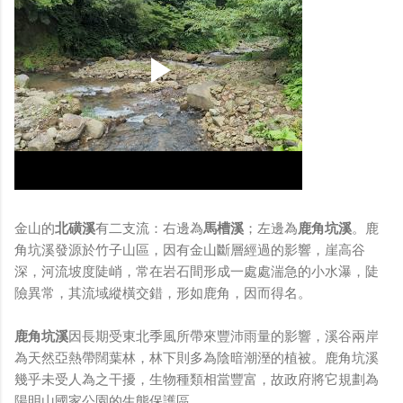
金山的
北磺溪
有二支流：右邊為
馬槽溪
；左邊為
鹿角坑溪
。鹿
角坑溪發源於竹子山區，因有金山斷層經過的影響，崖高谷
深，河流坡度陡峭，常在岩石間形成一處處湍急的小水瀑，陡
險異常，其流域縱橫交錯，形如鹿角，因而得名。
鹿角坑溪
因長期受東北季風所帶來豐沛雨量的影響，溪谷兩岸
為天然亞熱帶闊葉林，林下則多為陰暗潮溼的植被。鹿角坑溪
幾乎未受人為之干擾，生物種類相當豐富，故政府將它規劃為
陽明山國家公園的生態保護區。