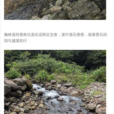
楓林溪與鹿角坑溪在這附近交會，溪中溪石壘壘，循著疊石的
指引越溪前行