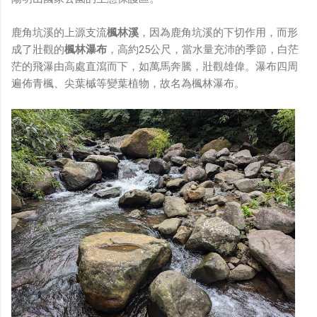
鹿角坑溪的上源支流
楓林溪
，因為鹿角坑溪的下切作用，而形
成了壯觀的
楓林瀑布
，高約25公尺，當水量充沛的季節，白茫
茫的飛瀑由高處直瀉而下，如萬馬奔騰，壯觀雄偉。瀑布四周
遍佈青楓、尖葉槭等變葉植物，故名為楓林瀑布。