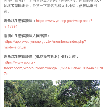
油坑遊憩區
走走，欣賞一下噴氣孔和火山地貌，然後驅車回
家。
鹿角坑生態保護區：
https://www.ymsnp.gov.tw/cp.aspx?
n=17984
陽明山生態保護區入園申請：
https://applyweb.ymsnp.gov.tw/members/index.php?
mode=sign_in
鹿角坑生態保護區（楓林瀑布折返）健行足跡：
https://www.sports-
tracker.com/workout/davidwang400/66a498ab4e188f44a708f8
7e