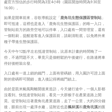
處官方預估的步行時間為3至4小時（園區開放時間為9:30至
16:00）。
如果是開車前來，谷歌導航設定「
鹿角坑生態保護區管制站
」
即可抵達，這裡也是進入「鹿角坑生態保護區」的唯一入口，
管制站前方的路旁空地可以停車，入口處有一間管理室，還有
一個鞋刷，提醒遊客進入保護區前，請刷清鞋底，以免將外來
種子帶進生態保護區。
今天中午12點半左右抵達管制站，比原本計畫的時間晚了一
些，不過問題不大，畢竟只是個輕鬆的午後健行，在路邊將車
停好後輕裝出發。
入口處有一道上鎖的鐵門，上面有密碼鎖，用入園許可證上面
附的密碼即可開鎖，進入後記得將鐵門鎖上。
由於是凱米颱風剛離開後來造訪，今天健行途中，一個人影都
沒看到。快抵達管制站前，看見一大群猴子在產業道路上閒
晃。從管制站沿著鹿角坑產業道路，走了一公里，大約20分鐘
後，眼前出現一處淨水廠，這附近也是
楓林溪
和
鹿角坑溪
的匯