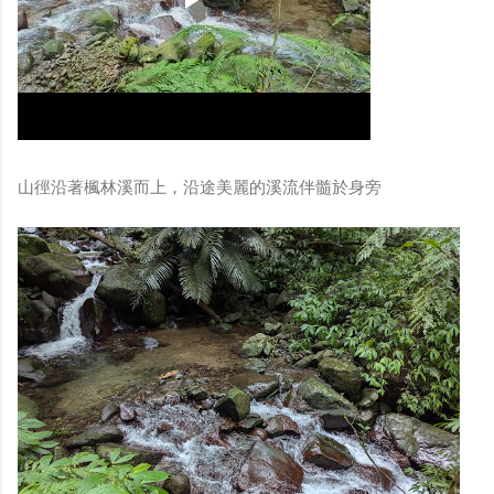
山徑沿著楓林溪而上，沿途美麗的溪流伴髓於身旁