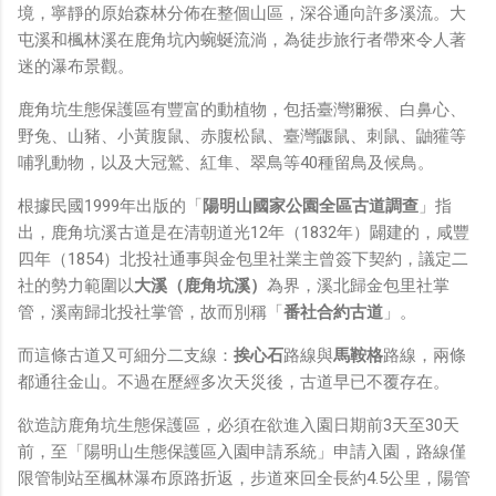
鏡有塞入一個強大的 WiFi 6 晶片在裡面，一開始我猜測會
境，寧靜的原始森林分佈在整個山區，深谷通向許多溪流。大
不會有可能是透過 WiFi P2P 或 WiFi SoftAP 的方式去做
屯溪和楓林溪在鹿角坑內蜿蜒流淌，為徒步旅行者帶來令人著
串流（確實 Meta 的智能眼鏡，在同步媒體時，會強制要
迷的瀑布景觀。
求開啟手機的 WiFi 開關，所以媒體同步應該是靠 WiFi 通
鹿角坑生態保護區有豐富的動植物，包括臺灣獮猴、白鼻心、
道做的），而去年初我也快速做了一個WiFi Direct 架構
野兔、山豬、小黃腹鼠、赤腹松鼠、臺灣鼴鼠、刺鼠、鼬獾等
來做 POC，確實傳輸效率非常快，幾百 MB 的大檔幾乎秒
哺乳動物，以及大冠鷲、紅隼、翠鳥等40種留鳥及候鳥。
級傳完，從眼鏡端將媒體串流到手機端更是不用說的順暢，
而且當時我們的媒體串流還是以未經編碼的方式傳透過
根據民國1999年出版的「
陽明山國家公園全區古道調查
」指
Socket 直接傳輸的（這表示傳輸時所需的頻寬會更大，功
出，鹿角坑溪古道是在清朝道光12年（1832年）闢建的，咸豐
耗據說也較大）。 後來因為 ...
四年（1854）北投社通事與金包里社業主曾簽下契約，議定二
社的勢力範圍以
大溪（鹿角坑溪）
為界，溪北歸金包里社掌
管，溪南歸北投社掌管，故而別稱「
番社合約古道
」。
而這條古道又可細分二支線：
挨心石
路線與
馬鞍格
路線，兩條
都通往金山。不過在歷經多次天災後，古道早已不覆存在。
欲造訪鹿角坑生態保護區，必須在欲進入園日期前3天至30天
前，至「陽明山生態保護區入園申請系統」申請入園，路線僅
限管制站至楓林瀑布原路折返，步道來回全長約4.5公里，陽管