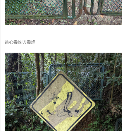
當心毒蛇與毒蜂