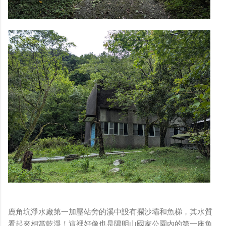
鹿角坑淨水廠第一加壓站旁的溪中設有攔沙壩和魚梯，其水質
看起來相當乾淨！這裡好像也是陽明山國家公園內的第一座魚