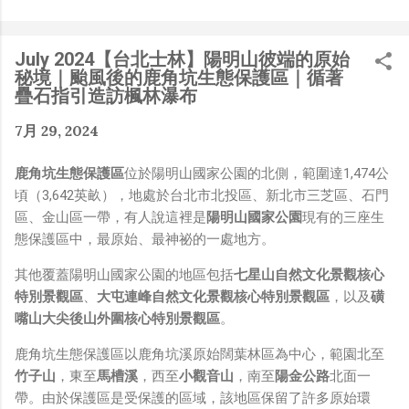
是聽說 Meta 有200個人在搞那個眼鏡捏（雖然不知道他們
負責搞應用的有幾人），啊我如果一個人可以幹贏他們200
人，那我還在這幹嘛？？？（笑）” 也記得更久以前，當我
July 2024【台北士林】陽明山彼端的原始
們還在研究那個眼鏡時，常聽到像是：『 他們不知道用了
秘境｜颱風後的鹿角坑生態保護區｜循著
什麼黑科技 』，這類沒有建設性、不應該從 RD 嘴裡說出
疊石指引造訪楓林瀑布
來的話，而我也是不以為然。坦白講，以前每次只要聽到某
7月 29, 2024
SW嘴砲經理（暫且以H君稱之），沒事就把『 黑科技 』
三個字掛在嘴上，當做無知的遮羞布，我就會感到倒胃口！
鹿角坑生態保護區
位於陽明山國家公園的北側，範圍達1,474公
同樣身為RD，我只覺得 Shame on you！（打嘴炮、作
頃（3,642英畝），地處於台北市北投區、新北市三芝區、石門
秀搶風頭、噁心帶風向、搞政治操作、把別人做事的成果搶
區、金山區一帶，有人說這裡是
陽明山國家公園
現有的三座生
去幫自己抬轎、有鍋直接推給下屬扛、散佈同事私生活謠
態保護區中，最原始、最神祕的一處地方。
言，還有職場霸凌，這些你他媽都頂級專業戶，除此之外沒
啥洨用了！） 一件理論上可以做到的事情，外行人的認知
其他覆蓋陽明山國家公園的地區包括
七星山自然文化景觀核心
被信息差，不懂加上沒實作能力去驗證，就什麼都變成黑科
特別景觀區
、
大屯連峰自然文化景觀核心特別景觀區
，以及
磺
技了（多黑？比巴西黑鮑魚還黑嗎？）。反重力技術說不定
嘴山大尖後山外圍核心特別景觀區
。
也非啥黑科技，只是政府不讓你普通老百姓了解罷了。
Ray-ban Meta 的黑科技，講白了就是人家拉個百人團隊
鹿角坑生態保護區以鹿角坑溪原始闊葉林區為中心，範園北至
在搞那支眼鏡，然後把軟體技能和硬體規格點滿，再加上極
竹子山
，東至
馬槽溪
，西至
小觀音山
，南至
陽金公路
北面一
致優化後的成果罷了！ 當時知道 Ray-Ban Meta 的智慧眼
帶。由於保護區是受保護的區域，該地區保留了許多原始環