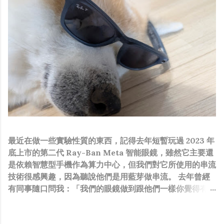
最近在做一些實驗性質的東西，記得去年短暫玩過 2023 年
底上市的第二代 Ray-Ban Meta 智能眼鏡，雖然它主要還
是依賴智慧型手機作為算力中心，但我們對它所使用的串流
技術很感興趣，因為聽說他們是用藍芽做串流。 去年曾經
有同事隨口問我：「我們的眼鏡做到跟他們一樣你覺得有可
能嗎？」，因為我知道我們的硬體規格跟人家的相比並非等
號，加上當時有其他事情在搞，所以隨口開玩笑回說：“可