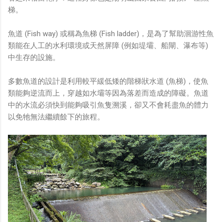
梯。
魚道 (Fish way) 或稱為魚梯 (Fish ladder)，是為了幫助洄游性魚
類能在人工的水利環境或天然屏障 (例如堤壩、船閘、瀑布等)
中生存的設施。
多數魚道的設計是利用較平緩低矮的階梯狀水道 (魚梯)，使魚
類能夠逆流而上，穿越如水壩等因為落差而造成的障礙。魚道
中的水流必須快到能夠吸引魚隻溯溪，卻又不會耗盡魚的體力
以免牠無法繼續餘下的旅程。