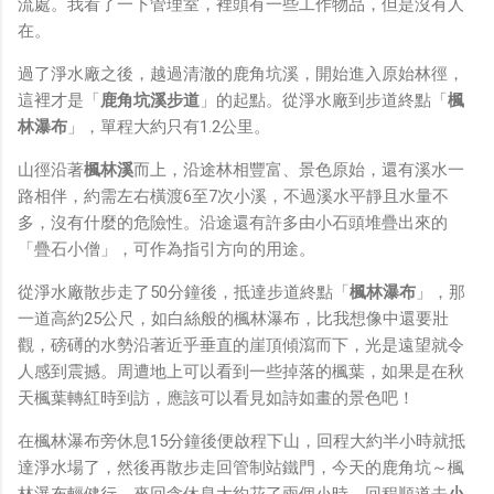
流處。我看了一下管理室，裡頭有一些工作物品，但是沒有人
在。
過了淨水廠之後，越過清澈的鹿角坑溪，開始進入原始林徑，
這裡才是「
鹿角坑溪步道
」的起點。從淨水廠到步道終點「
楓
林瀑布
」，單程大約只有1.2公里。
山徑沿著
楓林溪
而上，沿途林相豐富、景色原始，還有溪水一
路相伴，約需左右橫渡6至7次小溪，不過溪水平靜且水量不
多，沒有什麼的危險性。沿途還有許多由小石頭堆疊出來的
「疊石小僧」，可作為指引方向的用途。
從淨水廠散步走了50分鐘後，抵達步道終點「
楓林瀑布
」，那
一道高約25公尺，如白絲般的楓林瀑布，比我想像中還要壯
觀，磅礡的水勢沿著近乎垂直的崖頂傾瀉而下，光是遠望就令
人感到震撼。周遭地上可以看到一些掉落的楓葉，如果是在秋
天楓葉轉紅時到訪，應該可以看見如詩如畫的景色吧！
在楓林瀑布旁休息15分鐘後便啟程下山，回程大約半小時就抵
達淨水場了，然後再散步走回管制站鐵門，今天的鹿角坑～楓
林瀑布輕健行，來回含休息大約花了兩個小時。回程順道去
小