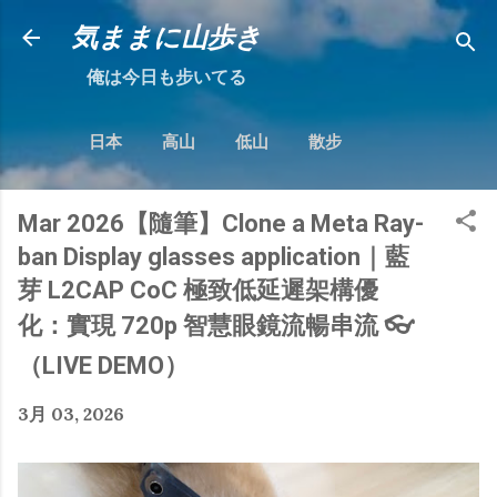
跳到主要內容
気ままに山歩き
俺は今日も步いてる
日本
高山
低山
散步
Mar 2026【隨筆】Clone a Meta Ray-
ban Display glasses application｜藍
芽 L2CAP CoC 極致低延遲架構優
化：實現 720p 智慧眼鏡流暢串流 👓
（LIVE DEMO）
3月 03, 2026