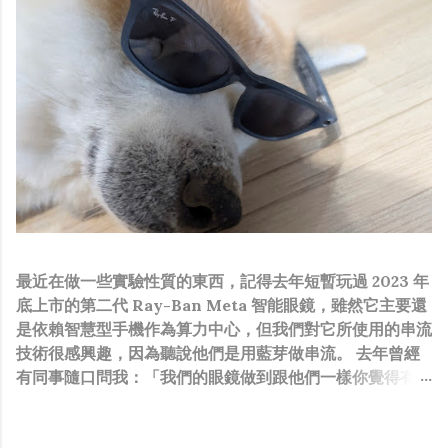
最近在做一些實驗性質的東西，記得去年短暫玩過 2023 年
底上市的第二代 Ray-Ban Meta 智能眼鏡，雖然它主要還
是依賴智慧型手機作為算力中心，但我們對它所使用的串流
技術很感興趣，因為聽說他們是用藍芽做串流。 去年曾經
有同事隨口問我：「我們的眼鏡做到跟他們一樣你覺得有可
能嗎？」，因為我知道我們的硬體規格跟人家的相比並非等
號，加上當時有其他事情在搞，所以隨口開玩笑回說：“可