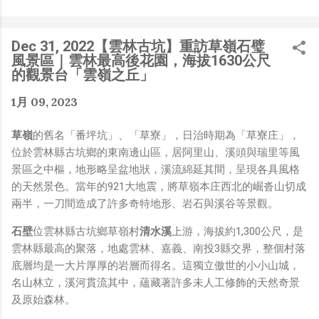
是聽說 Meta 有200個人在搞那個眼鏡捏（雖然不知道他們
負責搞應用的有幾人），啊我如果一個人可以幹贏他們200
人，那我還在這幹嘛？？？（笑）” 也記得更久以前，當我
Dec 31, 2022【雲林古坑】重訪草嶺石璧
們還在研究那個眼鏡時，常聽到像是：『 他們不知道用了
風景區｜雲林最高後花園，海拔1630公尺
什麼黑科技 』，這類沒有建設性、不應該從 RD 嘴裡說出
的觀景台「雲嶺之丘」
來的話，而我也是不以為然。坦白講，以前每次只要聽到某
1月 09, 2023
SW嘴砲經理（暫且以H君稱之），沒事就把『 黑科技 』
三個字掛在嘴上，當做無知的遮羞布，我就會感到倒胃口！
草嶺
的舊名「番坪坑」、「草寮」，日治時期為「草寮庄」，
同樣身為RD，我只覺得 Shame on you！（打嘴炮、作
位於雲林縣古坑鄉的東南邊山區，居阿里山、溪頭與瑞里等風
秀搶風頭、噁心帶風向、搞政治操作、把別人做事的成果搶
景區之中樞，地形略呈盆地狀，溪流綿延其間，呈現各具風格
去幫自己抬轎、有鍋直接推給下屬扛、散佈同事私生活謠
的天然景色。當年的921大地震，將草嶺本庄西北的崛沓山切成
言，還有職場霸凌，這些你他媽都頂級專業戶，除此之外沒
兩半，一刀間造成了許多奇特地形、岩石與溪谷等景觀。
啥洨用了！） 一件理論上可以做到的事情，外行人的認知
被信息差，不懂加上沒實作能力去驗證，就什麼都變成黑科
石壁
位雲林縣古坑鄉草嶺村
清水溪
上游，海拔約1,300公尺，是
技了（多黑？比巴西黑鮑魚還黑嗎？）。反重力技術說不定
雲林縣最高的聚落，地處雲林、嘉義、南投3縣交界，整個村落
也非啥黑科技，只是政府不讓你普通老百姓了解罷了。
底層均是一大片厚厚的岩層而得名。這獨立傲世的小小山城，
Ray-ban Meta 的黑科技，講白了就是人家拉個百人團隊
名山林立，溪河貫流其中，蘊藏著許多未人工修飾的天然奇景
在搞那支眼鏡，然後把軟體技能和硬體規格點滿，再加上極
及原始森林。
致優化後的成果罷了！ 當時知道 Ray-Ban Meta 的智慧眼