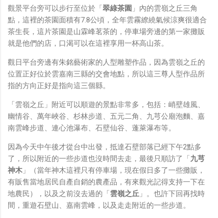
觀景平台旁可以步行至位於「
翠綠茶園
」內的雲嶺之丘三角
點，這裡的茶園面積有7.8公頃，全年雲霧繚繞氣候涼爽很適合
茶生長，這片茶園是山霖峰茗茶的，停車場旁邊的第一家攤販
就是他們的店，口渴可以在這裡享用一杯高山茶。
觀日平台旁邊有朱銘藝術家的人型雕塑作品，因為雲嶺之丘的
位置正好位於雲嘉南三縣的交會地點，所以這三尊人型作品所
指的方向正好是指向這三個縣。
「雲嶺之丘」附近可以順遊的景點非常多，包括：峭壁雄風、
幽情谷、萬年峽谷、杉林步道、五元二角、九芎公廟泡麵、嘉
南雲峰步道、連心池瀑布、石壁仙谷、蓬萊瀑布等。
因為今天中午後才從台中出發，抵達石壁部落已經下午2點多
了，所以附近的一些步道也沒時間去走，最後只順訪了「
九芎
神木
」（當年神木這裡只有停車場，現在假日多了一些攤販，
有販售當地居民自產自銷的農產品，有來觀光記得支持一下在
地農民），以及之前沒去過的「
雲嶺之丘
」。也許下回再找時
間，重遊石壁山、嘉南雲峰，以及走走附近的一些步道。