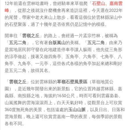
鏡有塞入一個強大的 WiFi 6 晶片在裡面，一開始我猜測會
12年前還在雲林唸書時，曾經騎車來草嶺爬「
石壁山、嘉南雲
不會有可能是透過 WiFi P2P 或 WiFi SoftAP 的方式去做
峰
」，從那之後就沒什麼機會再來造訪這裡，今天選在2022年
串流（確實 Meta 的智能眼鏡，在同步媒體時，會強制要
的尾聲，帶家中老犬來山上散步，看看這個位於雲林縣深山中
求開啟手機的 WiFi 開關，所以媒體同步應該是靠 WiFi 通
的石壁聚落，過了十幾年是否依舊仍是記憶中的模樣。
道做的），而去年初我也快速做了一個WiFi Direct 架構
開車往「
雲嶺之丘
」的路上，會經過一片孟宗竹林，被稱為
來做 POC，確實傳輸效率非常快，幾百 MB 的大檔幾乎秒
「
五元二角
」，它有著
台版嵐山
的美稱。「
五元二角
」由來乃
級傳完，從眼鏡端將媒體串流到手機端更是不用說的順暢，
是當地居民郭守發在此地建造停車亭讓人躲雨，他先從三角形
而且當時我們的媒體串流還是以未經編碼的方式傳透過
的涼亭做起，接著又做四角亭、五角亭、六角亭、七角亭、八
Socket 直接傳輸的（這表示傳輸時所需的頻寬會更大，功
角亭、九角亭、一元亭，這些各式各樣的角亭加起來總和剛好
耗據說也較大）。 後來因為 ...
是五元二角，故得其名。
「
雲嶺之丘
」位於雲林縣的
草嶺石壁風景區
（草嶺地質公
園），是近幾年開發出來的新景點，它的位置跨越雲林縣、嘉
義縣、南投縣之地，海拔約1650公尺，時而可看到雲霧裊裊、
山嵐搖舞的雲海滾滾而上，白天天氣好時，從觀景台上可欣賞
360度無死角的美景，包括遠處的
玉山山脈
，以及日出、日落和
雲海景觀，晚上還可欣賞雲嘉南一帶的夜景，每個季節的景觀
各有不同。