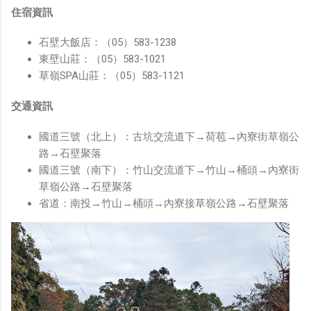
住宿資訊
石壁大飯店：（05）583-1238
東壁山莊：（05）583-1021
草嶺SPA山莊：（05）583-1121
交通資訊
國道三號（北上）：古坑交流道下→荷苞→內寮街草嶺公
路→石壁聚落
國道三號（南下）：竹山交流道下→竹山→桶頭→內寮街
草嶺公路→石壁聚落
省道：南投→竹山→桶頭→內寮接草嶺公路→石壁聚落