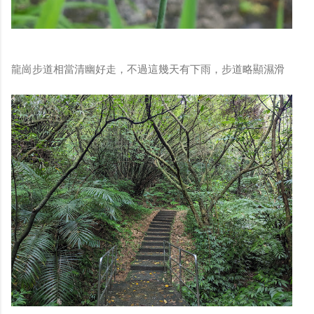
龍崗步道相當清幽好走，不過這幾天有下雨，步道略顯濕滑