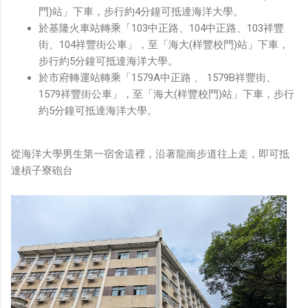
門)站」下車，步行約4分鐘可抵達海洋大學。
於基隆火車站轉乘「103中正路、104中正路、103祥豐
街、104祥豐街公車」，至「海大(样豐校門)站」下車，
步行約5分鐘可抵達海洋大學。
於市府轉運站轉乘「1579A中正路 、 1579B祥豐街、
1579祥豐街公車」，至「海大(样豐校門)站」下車，步行
約5分鐘可抵達海洋大學。
從海洋大學男生第一宿舍這裡，沿著龍崗步道往上走，即可抵
達槓子寮砲台