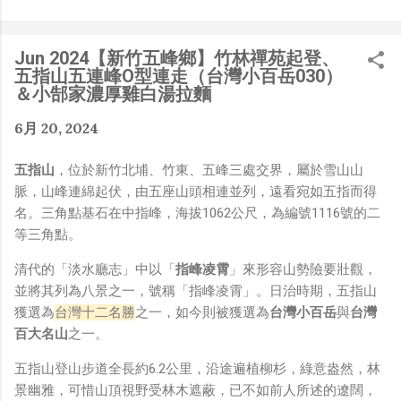
是聽說 Meta 有200個人在搞那個眼鏡捏（雖然不知道他們
負責搞應用的有幾人），啊我如果一個人可以幹贏他們200
人，那我還在這幹嘛？？？（笑）” 也記得更久以前，當我
Jun 2024【新竹五峰鄉】竹林禪苑起登、
們還在研究那個眼鏡時，常聽到像是：『 他們不知道用了
五指山五連峰O型連走（台灣小百岳030）
什麼黑科技 』，這類沒有建設性、不應該從 RD 嘴裡說出
＆小郜家濃厚雞白湯拉麵
來的話，而我也是不以為然。坦白講，以前每次只要聽到某
6月 20, 2024
SW嘴砲經理（暫且以H君稱之），沒事就把『 黑科技 』
三個字掛在嘴上，當做無知的遮羞布，我就會感到倒胃口！
五指山
，位於新竹北埔、竹東、五峰三處交界，屬於雪山山
同樣身為RD，我只覺得 Shame on you！（打嘴炮、作
脈，山峰連綿起伏，由五座山頭相連並列，遠看宛如五指而得
秀搶風頭、噁心帶風向、搞政治操作、把別人做事的成果搶
名。三角點基石在中指峰，海拔1062公尺，為編號1116號的二
去幫自己抬轎、有鍋直接推給下屬扛、散佈同事私生活謠
等三角點。
言，還有職場霸凌，這些你他媽都頂級專業戶，除此之外沒
啥洨用了！） 一件理論上可以做到的事情，外行人的認知
清代的「淡水廳志」中以「
指峰凌霄
」來形容山勢險要壯觀，
被信息差，不懂加上沒實作能力去驗證，就什麼都變成黑科
並將其列為八景之一，號稱「指峰凌霄」。日治時期，五指山
技了（多黑？比巴西黑鮑魚還黑嗎？）。反重力技術說不定
獲選為
台灣十二名勝
之一，如今則被獲選為
台灣小百岳
與
台灣
也非啥黑科技，只是政府不讓你普通老百姓了解罷了。
百大名山
之一。
Ray-ban Meta 的黑科技，講白了就是人家拉個百人團隊
在搞那支眼鏡，然後把軟體技能和硬體規格點滿，再加上極
五指山登山步道全長約6.2公里，沿途遍植柳杉，綠意盎然，林
致優化後的成果罷了！ 當時知道 Ray-Ban Meta 的智慧眼
景幽雅，可惜山頂視野受林木遮蔽，已不如前人所述的遼闊，