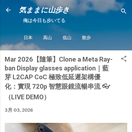
跳到主要內容
気ままに山歩き
俺は今日も步いてる
日本
高山
低山
散步
Mar 2026【隨筆】Clone a Meta Ray-
ban Display glasses application｜藍
芽 L2CAP CoC 極致低延遲架構優
化：實現 720p 智慧眼鏡流暢串流 👓
（LIVE DEMO）
3月 03, 2026