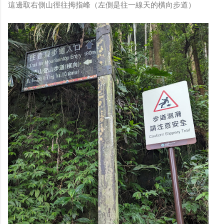
這邊取右側山徑往拇指峰（左側是往一線天的橫向步道）