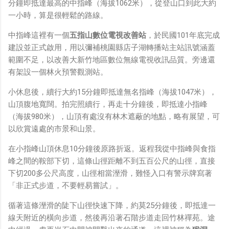
分鐘即抵達最高的中指峰（海拔1062米），從登山口到此大約
一小時，算是很輕鬆的路線。
中指峰這裡有一個
五指山數位電視改善站
，於民國101年底完成
建設並正式啟用，用以彌補桃園縣店子湖轉播站主站訊號涵蓋
範圍不足，以改善大新竹地區數位無線電視收訊品質。旁邊還
有架設一個林火預警觀測站。
小休息後，續行大約15分鐘即抵達無名指峰（海拔1047米），
山頂腹地寬闊。拍完照續行，再走十分鐘後，即抵達小指峰
（海拔980米），山頂有處沒有林木遮蔽的地點，略有展望，可
以欣賞遠處的市景和山景。
在小指峰山頂休息10分鐘後原路折返。返程我從中指峰與食指
峰之間的鞍部下切，這條山徑距離不到五百公尺的山徑，直接
下切200多公尺高度，山徑相當溼滑，難怪入口有警示牌寫著
「非正式步道，不要輕易嘗試」。
循著這條溼滑的陡下山徑快速下降，約莫25分鐘後，即抵達一
線天附近的橫向步道，然後再沿著石階步道走回竹林禪苑。途