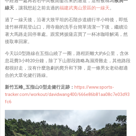
中經過一處再岩石中間被開鑿出來的通道，這裡被稱為
猴洞一
線天
，讓我想起之前去過的
福建武夷山景區的一線天
。
過了一線天後，沿著大致平坦的石階步道續行半小時後，即抵
達竹林禪苑登山口，用寺廟的洗手台簡單清潔一下後，繼續沿
著大馬路走回停車處。跟窯烤披薩店買了一杯冰咖啡解渴，然
後取車回家。
今天以O型路線在五指山繞了一圈，路程距離大約6公里，含休
息花費3小時20分鐘，除了下山那段路略為濕滑難走，其他路段
都很好走，沒有什麼急劇的爬升和下降，是一條男女老幼都適
合的大眾化健行路線。
新竹五峰_五指山O型走健行足跡：
https://www.sports-
tracker.com/workout/davidwang400/666e86b81aa08c7e03d93
fc6