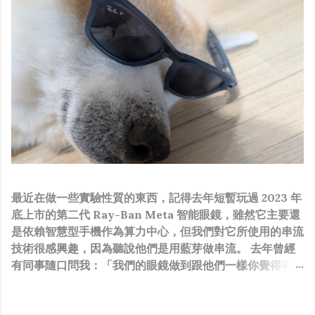
最近在做一些實驗性質的東西，記得去年短暫玩過 2023 年
底上市的第二代 Ray-Ban Meta 智能眼鏡，雖然它主要還
是依賴智慧型手機作為算力中心，但我們對它所使用的串流
技術很感興趣，因為聽說他們是用藍芽做串流。 去年曾經
有同事隨口問我：「我們的眼鏡做到跟他們一樣你覺得有可
能嗎？」，因為我知道我們的硬體規格跟人家的相比並非等
號，加上當時有其他事情在搞，所以隨口開玩笑回說：“可