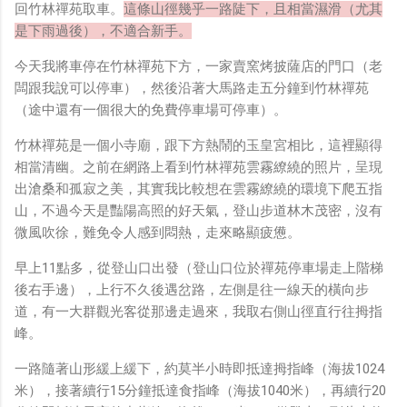
回竹林禪苑取車。
這條山徑幾乎一路陡下，且相當濕滑（尤其
是下雨過後），不適合新手。
今天我將車停在竹林禪苑下方，一家賣窯烤披薩店的門口（老
闆跟我說可以停車），然後沿著大馬路走五分鐘到竹林禪苑
（途中還有一個很大的免費停車場可停車）。
竹林禪苑是一個小寺廟，跟下方熱鬧的玉皇宮相比，這裡顯得
相當清幽。之前在網路上看到竹林禪苑雲霧繚繞的照片，呈現
出滄桑和孤寂之美，其實我比較想在雲霧繚繞的環境下爬五指
山，不過今天是豔陽高照的好天氣，登山步道林木茂密，沒有
微風吹徐，難免令人感到悶熱，走來略顯疲憊。
早上11點多，從登山口出發（登山口位於禪苑停車場走上階梯
後右手邊），上行不久後遇岔路，左側是往一線天的橫向步
道，有一大群觀光客從那邊走過來，我取右側山徑直行往拇指
峰。
一路隨著山形緩上緩下，約莫半小時即抵達拇指峰（海拔1024
米），接著續行15分鐘抵達食指峰（海拔1040米），再續行20