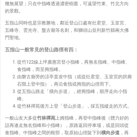
鏡有塞入一個強大的 WiFi 6 晶片在裡面，一開始我猜測會
幾無展望；只在中指峰透過濃密樹叢，可遠望竹東、竹北方向
不會有可能是透過 WiFi P2P 或 WiFi SoftAP 的方式去做
的景觀。
串流（確實 Meta 的智能眼鏡，在同步媒體時，會強制要
五指山同時也是宗教勝地，鄰近登山口處有灶君堂、玉皇宮、
求開啟手機的 WiFi 開關，所以媒體同步應該是靠 WiFi 通
五峰寺、雲光寺、盤古廟等名剎，和獅頭山並列新竹縣兩大佛
道做的），而去年初我也快速做了一個WiFi Direct 架構
門聖地。
來做 POC，確實傳輸效率非常快，幾百 MB 的大檔幾乎秒
級傳完，從眼鏡端將媒體串流到手機端更是不用說的順暢，
五指山一般常見的登山路徑有四：
而且當時我們的媒體串流還是以未經編碼的方式傳透過
Socket 直接傳輸的（這表示傳輸時所需的頻寬會更大，功
從竹122線上坪廣惠宮登小指峰，再無名指峰、中指峰、
耗據說也較大）。 後來因為 ...
食指峰，而至拇指峰。
由磐古廟旁的涼亭直攻中指（或從灶君堂、玉皇宮的拱廊
石階上登中指），再沿食指或拇指的山徑而下。
從五指山路走「橫向步道」，經拇指峰，順序走向小指
峰。
從竹林禪苑後方上登「登山步道」，採五指縱走的方式。
一般山友大多從
竹林禪苑
上姆指峰，再登中指峰後（體力好的
話再連走無名指峰和小指峰），原路返回停車場，或是回頭從
食指峰、中指峰之間的鞍部，取原始山徑陡下到
橫向步道
，再