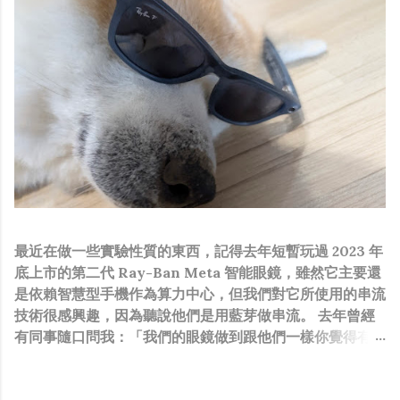
最近在做一些實驗性質的東西，記得去年短暫玩過 2023 年
底上市的第二代 Ray-Ban Meta 智能眼鏡，雖然它主要還
是依賴智慧型手機作為算力中心，但我們對它所使用的串流
技術很感興趣，因為聽說他們是用藍芽做串流。 去年曾經
有同事隨口問我：「我們的眼鏡做到跟他們一樣你覺得有可
能嗎？」，因為我知道我們的硬體規格跟人家的相比並非等
號，加上當時有其他事情在搞，所以隨口開玩笑回說：“可