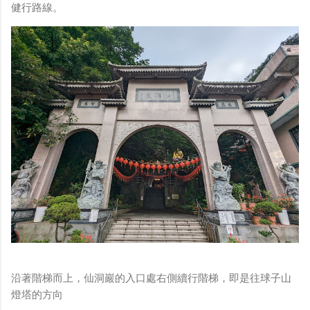
健行路線。
沿著階梯而上，仙洞巖的入口處右側續行階梯，即是往球子山
燈塔的方向