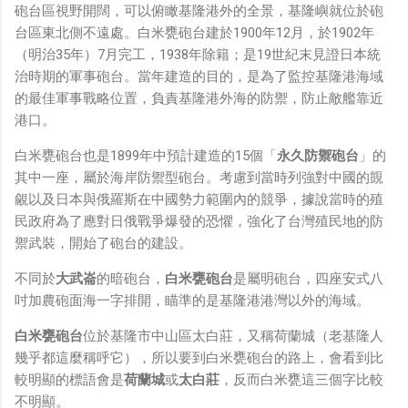
鏡有塞入一個強大的 WiFi 6 晶片在裡面，一開始我猜測會
砲台區視野開闊，可以俯瞰基隆港外的全景，基隆嶼就位於砲
不會有可能是透過 WiFi P2P 或 WiFi SoftAP 的方式去做
台區東北側不遠處。白米甕砲台建於1900年12月，於1902年
串流（確實 Meta 的智能眼鏡，在同步媒體時，會強制要
（明治35年）7月完工，1938年除籍；是19世紀末見證日本統
求開啟手機的 WiFi 開關，所以媒體同步應該是靠 WiFi 通
治時期的軍事砲台。當年建造的目的，是為了監控基隆港海域
道做的），而去年初我也快速做了一個WiFi Direct 架構
的最佳軍事戰略位置，負責基隆港外海的防禦，防止敵艦靠近
來做 POC，確實傳輸效率非常快，幾百 MB 的大檔幾乎秒
港口。
級傳完，從眼鏡端將媒體串流到手機端更是不用說的順暢，
白米甕砲台也是1899年中預計建造的15個「
永久防禦砲台
」的
而且當時我們的媒體串流還是以未經編碼的方式傳透過
其中一座，屬於海岸防禦型砲台。考慮到當時列強對中國的覬
Socket 直接傳輸的（這表示傳輸時所需的頻寬會更大，功
覦以及日本與俄羅斯在中國勢力範圍內的競爭，據說當時的殖
耗據說也較大）。 後來因為 ...
民政府為了應對日俄戰爭爆發的恐懼，強化了台灣殖民地的防
禦武裝，開始了砲台的建設。
不同於
大武崙
的暗砲台，
白米甕砲台
是屬明砲台，四座安式八
吋加農砲面海一字排開，瞄準的是基隆港港灣以外的海域。
白米甕砲台
位於基隆市中山區太白莊，又稱荷蘭城（老基隆人
幾乎都這麼稱呼它），所以要到白米甕砲台的路上，會看到比
較明顯的標語會是
荷蘭城
或
太白莊
，反而白米甕這三個字比較
不明顯。