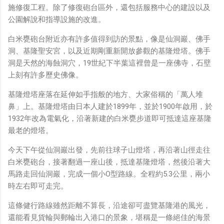
施修復工程。除了修復砲台區外，還包括服務中心的建設以及
公園解說和指導設施的改進。
白米甕砲台附近亦有許多值得到訪的景點，像是仙洞巖、佛手
洞、基隆聖安宮，以及近期剛重新開放參觀的基隆燈塔。佛手
洞是天然的海蝕洞穴，19世紀下半葉這裡曾是一座佛寺，石壁
上刻有許多歷史佛像。
基隆燈塔座落在延伸如手指般的地方、大家俗稱的「萬人堆
鼻」上。基隆燈塔由日本人建於1899年，並於1900年啟用，於
1932年改為電氣化，沿著新建的白米甕步道即可抵達這座基隆
最老的燈塔。
今天下午從仙洞巖出發，先前往球子山燈塔，再沿著山徑走往
白米甕砲台，接著翻過一座山後，抵達基隆燈塔，然後沿著大
馬路走回仙洞巖，完成一個小O型路線。全程約5.3公里，兩小
時左右即可走完。
這條健行路線雖然距離不算長，沿途卻可盡覽基隆港的風光，
還能看見貨輪與郵輪出入港口的景象，堪稱是一條絕佳的海景