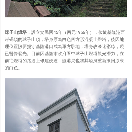
球子山燈塔
，設立於民國45年（西元1956年），位於基隆港西
岸碼頭的球子山頂，塔身原為白色四方形混凝土燈塔，後因地
理位置險要扼守基隆港口成為軍方駐地，塔身改漆迷彩綠，現
已暫停發光。目前因基隆市政府看中球子山燈塔觀光潛力，在
前往燈塔的路途上修建便道，航港局也將其塔身重新漆回原來
的白色。