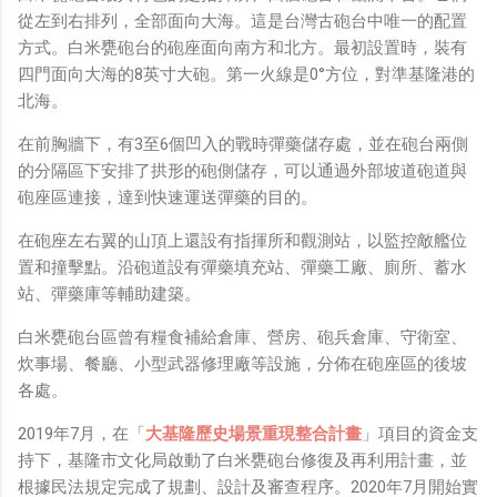
從左到右排列，全部面向大海。這是台灣古砲台中唯一的配置
方式。白米甕砲台的砲座面向南方和北方。最初設置時，裝有
四門面向大海的8英寸大砲。第一火線是0°方位，對準基隆港的
北海。
在前胸牆下，有3至6個凹入的戰時彈藥儲存處，並在砲台兩側
的分隔區下安排了拱形的砲側儲存，可以通過外部坡道砲道與
砲座區連接，達到快速運送彈藥的目的。
在砲座左右翼的山頂上還設有指揮所和觀測站，以監控敵艦位
置和撞擊點。沿砲道設有彈藥填充站、彈藥工廠、廁所、蓄水
站、彈藥庫等輔助建築。
白米甕砲台區曾有糧食補給倉庫、營房、砲兵倉庫、守衛室、
炊事場、餐廳、小型武器修理廠等設施，分佈在砲座區的後坡
各處。
2019年7月，在「
大基隆歷史場景重現整合計畫
」項目的資金支
持下，基隆市文化局啟動了白米甕砲台修復及再利用計畫，並
根據民法規定完成了規劃、設計及審查程序。2020年7月開始實