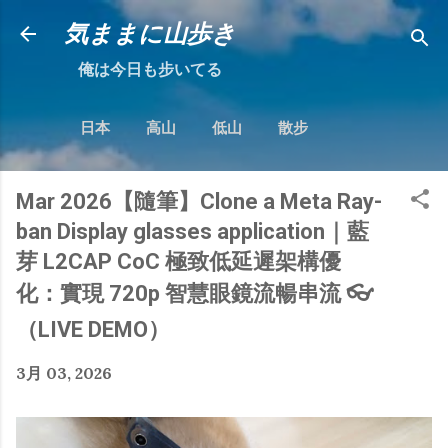
跳到主要內容
気ままに山歩き
俺は今日も步いてる
日本
高山
低山
散步
Mar 2026【隨筆】Clone a Meta Ray-
ban Display glasses application｜藍
芽 L2CAP CoC 極致低延遲架構優
化：實現 720p 智慧眼鏡流暢串流 👓
（LIVE DEMO）
3月 03, 2026