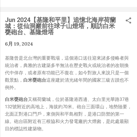
是聽說 Meta 有200個人在搞那個眼鏡捏（雖然不知道他們
負責搞應用的有幾人），啊我如果一個人可以幹贏他們200
人，那我還在這幹嘛？？？（笑）” 也記得更久以前，當我
Jun 2024【基隆和平里】追憶北海岸荷蘭
們還在研究那個眼鏡時，常聽到像是：『 他們不知道用了
城：從仙洞巖前往球子山燈塔，順訪白米
什麼黑科技 』，這類沒有建設性、不應該從 RD 嘴裡說出
甕砲台、基隆燈塔
來的話，而我也是不以為然。坦白講，以前每次只要聽到某
6月 19, 2024
SW嘴砲經理（暫且以H君稱之），沒事就把『 黑科技 』
三個字掛在嘴上，當做無知的遮羞布，我就會感到倒胃口！
基隆曾是北台灣的重要戰場，這個港口送往迎來諸多侵略者與
同樣身為RD，我只覺得 Shame on you！（打嘴炮、作
統治者，典雅的古建築多半無法在歷史戰火或統治者的改朝換
秀搶風頭、噁心帶風向、搞政治操作、把別人做事的成果搶
代中倖存，或者原有功能已不復在，如今對旅人來說只是一個
去幫自己抬轎、有鍋直接推給下屬扛、散佈同事私生活謠
觀景點，
白米甕砲台
這座建於清光緒年間的國家三級古蹟也不
言，還有職場霸凌，這些你他媽都頂級專業戶，除此之外沒
例外。
啥洨用了！） 一件理論上可以做到的事情，外行人的認知
被信息差，不懂加上沒實作能力去驗證，就什麼都變成黑科
白米甕砲台
又稱荷蘭城，位於基隆港西邊、太白里光華路37巷
技了（多黑？比巴西黑鮑魚還黑嗎？）。反重力技術說不定
132號附近的高地上，海拔約70米。砲台三面環山，地勢險要，
也非啥黑科技，只是政府不讓你普通老百姓了解罷了。
北面正對港口門戶，東側與和平島相對，是港口防禦的第一
Ray-ban Meta 的黑科技，講白了就是人家拉個百人團隊
線。砲台區附近有三根協和火力發電廠的大煙囪，是此處最顯
在搞那支眼鏡，然後把軟體技能和硬體規格點滿，再加上極
目的標誌性建築物。
致優化後的成果罷了！ 當時知道 Ray-Ban Meta 的智慧眼