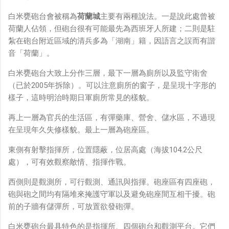
白米甕砲台會被稱為
荷蘭城
主要有兩種說法。一是說此處曾被
荷蘭人佔領，但砲台很有可能最先為西班牙人所建；二則是駐
紮在砲台附近區域的清兵多為「湖南」籍，因語言之誤而有諧
音「荷蘭」。
白米甕砲台大致上分作三層，最下一層為廁所以及監守衛舍
（已於2005年拆除）。可以注意廁所的窗子，是呈現十字形的
樣子，這時明治時期日軍廁所常見的樣貌。
再上一層為官兵的生活區，有彈藥庫、營舍、儲水區，不過現
在呈現年久失修樣貌。最上一層為砲座區。
東側有射擊指揮所，位置隱蔽，位居高處（海拔104.2公尺
處），可有效觀察敵情、指揮作戰。
西側則是觀測所，可行觀測、通訊與指揮。砲座區有四座砲，
砲與砲之間均有隔堆來掩護守軍以及避免砲座間互相干擾。砲
前的子牆有儲彈所，可放置欲發砲彈。
白米甕砲台最具特色的是指揮所、四個砲台和觀測平台。它們