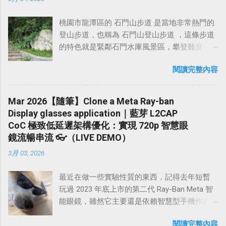
有硫磺味，顏色呈乳白色或淡青色。 馬槽花藝
售湯品、沙拉、炒時蔬、肉品、煎蛋、鮮魚、
幾張紀念照後，便繼續往 五十分山 的方向前
開車時把車內的冷氣系統...
村提供多種溫泉池，包括： 不同溫度的熱水池:
現打飲品、輕食小點心、鬆餅類、咖啡、個人
進。 過 鳶山彩壁 後，再行約20分鐘，即可抵達
桃園市龍潭區的 石門山步道 是當地非常熱門的
提供不同溫度的選擇，例如 38 度和 42 度的熱
鍋，採自行先至櫃檯點餐結帳。 月光山舍土雞
海拔 296 公尺的 五十分山 ，山頂腹地頗寬廣，
登山步道，也稱為 石門山登山步道 ，這條步道
水池，讓遊客可以根據自己的喜好調整。 冷水
料理景觀餐廳 電話：04-8334131 營業時間：
設有圖根點基石，是極佳的觀景場所。在五十
的特色就是緊鄰石門水庫風景區，攀登難度
池: 提供冷水池，讓遊客可以冷熱交替泡湯，促
11:00～14:00 / 16:30～22:00 (週二公休) 地址：
分山休息10分鐘後啟程下山，途中本來想走水
低，有多條難度不同的登山步道可以選擇，從
進血液循環。 電療池: 這是馬槽花藝村比較特別
彰化縣員林市出水巷57-6號 以下是彰化員林百
泥路快速下山，但考慮到時間還早，下山後走
閱讀完整內容
登山口走到山頂只需40分鐘左右。體力好想鍛
的溫泉池，利用微弱電流刺激肌肉，達到舒緩
果山附近，口碑不錯的土雞城餐廳推薦： 月光
柏油路可能會曬太陽，正當猶豫不決時，我決
鍊腳力可以走好漢坡，想輕鬆一點可以選擇走
的效果。 泥漿池: 提供泥漿池，讓遊客可以享受
山舍土雞料理景觀餐廳 登遊土雞城 紅土窯甕仔
定擲硬幣決定（出人頭就原路走山徑回長春
環湖步道，非常適合午後花兩小時接近大自
泥漿浴，據說對皮膚有益。 今年9月左右，馬槽
Mar 2026【隨筆】Clone a Meta Ray-ban
雞 山鼎土雞城 如果有來員林百果山這裡用餐，
嶺，然後由鳶山岩那邊下至鳶峰路、出字就走
然，下山後還可以在登山口附近的攤販買冰豆
花藝村因為溫泉管線問題沒有熱水，故有好幾
Display glasses application｜藍芽 L2CAP
建議可以順路到附近的 藤山步道 散步，藤山步
水泥路下山），結果是擲出人頭。 稍早從鳶山
花和青草茶解渴。 石門山步道在2022年時曾經
個月時間停止提供泡湯服務，附近的一些溫泉
CoC 極致低延遲架構優化：實現 720p 智慧眼
道位於彰化跟南投之間，為 八卦山 下眾多步道
走到五十分山入口處的途中有遇到蜂群，所以
重新整理過北端登山口起點的步道，這裡也是
旅館也都是暫停營業的狀態，前陣子有幾次去
鏡流暢串流 👓（LIVE DEMO）
之一，每年4、5月油桐花盛開時，吸引大批賞
這代表我要再次經過剛才遇到幾隻蜂群盤旋的
最多人開始爬的起點，由當時擔任桃園市長的
陽明山爬山想順路去泡湯，結果都沒有溫泉可
花遊客前來賞桐花。 藤山步道平緩設施完整，
地點。還好稍早經過時，蜂群沒有追上來攻擊
3月 03, 2026
鄭文燦先生主導，經桃園市政府觀光旅遊局與
用，到了11月中旬的週六，晚上打電話去詢
是一條難度不高，又能欣賞彰化美景、品嘗小
我（蜂隻是黑黃相間的顏色，不知道是什麼品
地主達成協議後開始實施整理，把原本比較老
問，確認溫泉已經恢復正常，立馬決定隔天上
吃的大眾路線，可以說是彰化人的後花園（跟
種的蜂，但還滿大隻的），所以我心想再走一
最近在做一些實驗性質的東西，記得去年短暫
舊、雜亂的入口重新設計，並以生態工法鋪設
山去泡湯。 週日下午4點左右從林口出發，接近
台中的 大坑登山步道 有些相似的感覺）。如果
次應該也沒問題吧？如果蜂群敢主動攻擊我...
玩過 2023 年底上市的第二代 Ray-Ban Meta 智
長度約430公尺的全新步道，變得相當舒適好
下午5點抵達，馬槽溫泉這裡像是個遺世獨立的
只走藤山步道不過癮，附近還有二百崁、四百
能眼鏡，雖然它主要還是依賴智慧型手機作為
走。 今天起床連午餐都沒吃就直奔石門山登山
世界，因為大眾交通方式不便，很多人可能聽
崁、萬里長城步道、猴探井天空之橋、微笑天
算力中心，但我們對它所使用的串流技術很感
口，幸好登山口周邊有很多攤商販賣小吃和冷
過但是沒來過。原本以為溫泉這幾天才剛重新
梯等路線可以順路造訪。 藤山步道 全長約2公
閱讀完整內容
興趣，因為聽說他們是用藍芽做串流。 去年曾