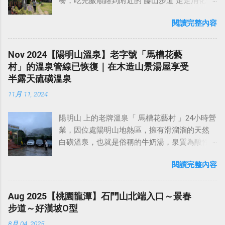
餐，吃完飯順路到附近的 藤山步道 走走消化一
下至 鳶山岩 ，然後抵達 鳶峰路登山口 ，構成
聽到覺得很噁心了！ 我個人是覺得，時代的轉
線從3號救援牌之後才有小小的爬升，其餘路段
下。 彰化員林的 百果山 ，屬於八卦山風景區的
一個環狀健行路線。 從長春嶺續行，途中經過
輪已經在瘋狂的向前運轉，但某些台廠吃屎狗
都滿平坦好走，全程慢慢走大約兩小時左右即
閱讀完整內容
一員，是員林人熟悉的後山遊憩地，也是 參山
一個楓樟亭，這裡展望不錯，可以眺望波光嶙
還在那邊活在山洞裡鑽木取火自我感覺良好！
可走完。 橫龍山~騰龍山O型走：
國家風景區 的重要子區之一。鄰近有藤山步
峋的大漢溪，微風吹來相當舒服。續行25分鐘
專業在辦公室玩那些狗屎操作，不然就是在那
https://www.sports-
道、隴頂古道、萬里長城步道、二百崁／三百
後，即抵達海拔高度321公尺的 福德坑山（鳶
Nov 2024【陽明山溫泉】老字號「馬槽花藝
邊 堅守工人智慧至上，其實真的挺可悲的啦 ！
tracker.com/workout/davidwang400/675d1f07a
崁／四百崁步道等多條自然步道，沿途可見荔
山） ，山頂腹地不算很寬敞，設有三等三角點
村」的溫泉管線已恢復｜在木造山景湯屋享受
一群禿鷹聚在一起終究還是禿鷹，永遠不會變
f5cfe0bacc7b0e2 請注意，到了 阿水泊露營區
枝、蓮霧等果園，空氣裡常有淡淡果香，不論
基石一顆，從上頂旁的展望點可觀賞土城、板
半露天硫磺溫泉
成獅子啦 。 關於如何在工作上使用 AI？我想到
的入口後，再往上開馬上有個岔路，這裡必需
登高或健行都非常適合 今天來用餐的這家 月光
橋及鶯歌等地區風光。 鳶山 位於新北市三峽市
一個最近的活生生（且噁心）的實例： 前陣子
走有舖設水泥的右方岔路 上去才對，左方岔路
11月 11, 2024
山舍景觀餐廳 ，坐擁180度無障礙物視野，是欣
區的西南方，屬 雪山山脈支脈 稜端，因山型似
我們 team 有一票人在研究某大廠的產品架構，
入口的護欄上面，不知道是哪個87用筆亂寫橫
賞夕陽和夜景的絕佳地點！天氣晴朗時，白天
飛翔的鳶鳥而得名。民國74年當時的鎮長張秀
想要在省電和降低功耗上面和人家對齊，但我
龍山，還畫一個箭頭誤導...
陽明山 上的老牌溫泉「 馬槽花藝村 」24小時營
從這裡可遠眺王功漁港、雲林六輕，以及近在
豐先生為紀念台灣光復四十年，在山頂建立一
聽說他們的硬體已經不想更動了，所以只能想
業，因位處陽明山地熱區，擁有滑溜溜的天然
咫尺高鐵全貌。 餐廳室內用餐空間，採光很
座和平鐘樓，為鳶山風景區的特殊景點，名列
辦法從中層、上層去做優化。然後這個主題好
白磺溫泉，也就是俗稱的牛奶湯，泉質為酸性
好，座位主要以大圓桌，8~10人為主，不過若
三峽五景之一。 過鳶山後，再走20分鐘即可抵
像去年就已經持續搞了一整年，搞到前陣子今
硫酸鹽氯化物泉，PH值2~4，最高溫度達
只有2～3人，沒客滿的話，店家也會接受訂
達鳶山彩壁，這是造訪鳶山必訪的景點。今天
年都快過完一半了，還搞不出個屌毛。 然後有
閱讀完整內容
99°C，為火山性溫泉，溫泉終年不竭。泡完湯
位。除了室內座位，身為景觀餐廳，當然也少
在這裡看到兩位應該是泰國還是越南的一對情
位上級就叫我去幫忙看一下這個項目，看能不
還能享用山產美食，這裡的半露天湯屋頗有偽
不了戶外的座位區。不過無論選擇室內或戶外
侶黨，在這邊對著手機鏡頭忘情演出，還自帶
能搞出什麼名堂出來。然後 SW team 在主導這
出國的感覺，可以算是台北近郊想上山泡湯的
座位，都能感受到不同的氛圍，想欣賞夜景的
Aug 2025【桃園龍潭】石門山北端入口～景春
真人音效（抖音一響父母白養？？），不知道
玩意兒的名義 leader，竟然是某位根本不懂技術
平民首選吧。 馬槽花藝村的溫泉屬於青磺泉，
話，可以選擇晚上過來，假日可能需要提前預
步道～好漢坡O型
是在錄短視頻還是在直播，其作秀入戲之表
的女經理，之前有幾次她要我加一些莫名其妙
是陽明山地區常見的泉質。青磺泉的特色是帶
約。 月光山舍景觀餐廳 提供多樣化的菜色，販
現，應該不輸某些台廠的戲精演員。我簡單拍
的測試功能（要比喻的話，就像是他們試圖在
8月 04, 2025