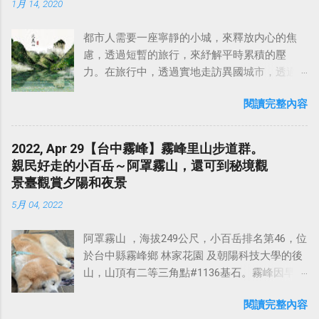
1月 14, 2020
都市人需要一座寧靜的小城，來釋放内心的焦
慮，透過短暫的旅行，來紓解平時累積的壓
力。在旅行中，透過實地走訪異國城市，透過
人與人之間的交流，甚至是品嚐當地的美食佳
閱讀完整內容
餚，來認識不同國家、不同地區的歷史和文
化，豐富自己的人生經驗，寫下自己的故事，
這不就是旅行的意義嗎？ 2019年夏天，藉著一
2022, Apr 29【台中霧峰】霧峰里山步道群。
次到蘇州出差的機會，和在上海出差的同事相
親民好走的小百岳～阿罩霧山，還可到秘境觀
約，找個週末，搭一趟高鐵，來武夷山品一壺
景臺觀賞夕陽和夜景
大紅袍，感受當地的茶文化，靜享怡然自得。
5月 04, 2022
中國旅遊對我的吸引力，除了每個地區獨具特
色的道地中華料理之外，最大的魅力應該是那
阿罩霧山 ，海拔249公尺，小百岳排名第46，位
壯麗的山河，以及有故事的歷史古蹟。而距離
於台中縣霧峰鄉 林家花園 及朝陽科技大學的後
上海不遠，且最有名的 黃山 、 泰山 這些風景
山，山頂有二等三角點#1136基石。霧峰因早期
名勝，之前來大陸出差時都去過了，剩下的山
晨昏迷霧朦朧，故名阿罩霧 （還有一說為阿立
嶽景勝地，距離上海又不遠的，就當屬福建南
閱讀完整內容
昆族貓羅社所居之地的原住民族 阿罩霧社 ） 。
平的「 武夷山 」莫屬了。 武夷山位於福建省北