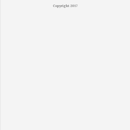
體串流還是以未經編碼的方式傳透過 Socket 直
Copyright 2017
接傳輸的（這表示傳輸時所需的頻寬會更大，
功耗據說也較大）。 後來因為 ...