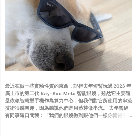
最近在做一些實驗性質的東西，記得去年短暫玩過 2023 年
底上市的第二代 Ray-Ban Meta 智能眼鏡，雖然它主要還
是依賴智慧型手機作為算力中心，但我們對它所使用的串流
技術很感興趣，因為聽說他們是用藍芽做串流。 去年曾經
有同事隨口問我：「我們的眼鏡做到跟他們一樣你覺得有可
能嗎？」，因為我知道我們的硬體規格跟人家的相比並非等
號，加上當時有其他事情在搞，所以隨口開玩笑回說：“可