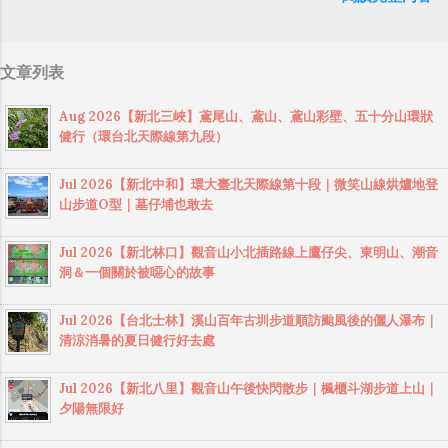
飲，我買了一個炸蛋蔥油餅、一瓶椰奶和青草
啟用，且已經快要入夜了，應該人會比較少，
里，坡度平緩無台階，很適合全家親子同行，
經有同事隨口問我：「我們的眼鏡做到跟他們
茶帶上山。今天是第三次來爬石門山，從北側
結果到了停車場看見幾乎停滿車，真是令人感
一般走到三星宮後折返。若續行可抵達鳳鳴社
一樣你覺得有可能嗎？」，因為我知道我們的
登山口起登，沿著景春步道上 石門山 ，然後順
到意外！ 今天使用的是半露天風呂大湯屋（費
區，續接上八卦山139縣道順遊微熱山丘、望高
文章列表
硬體規格跟人家的相比並非等號，加上當時有
路前往 清水坑山 ，再去 太平山 ，然後由好漢
用是一張小朋友），裡面空間寬敞，能夠泡湯
寮觀景平台或萬里長城步道、二百崁、四百崁
其他事情在搞，所以隨口開玩笑回說：“可是聽
坡下山，全程約5.2公里，走完一圈O型大約是兩
一小時，備品也相當齊全，兩條毛巾、熱水
步道等景點完成環型走法。 藤山步道的其中一
Aug 2026【新北三峽】鳶尾山、鳶山、鳶山彩壁、五十分山環狀
說 Meta 有200個人在搞那個眼鏡捏（雖然不知
個小時。 石門山健行（景春步道上，好漢坡
壺、礦泉水、咖啡包和茶包，杯具、吹風機，
健行（環台北天際線第九段）
個特色是，走在步道上，沿途可以看見許多
道他們負責搞應用的有幾人），啊我如果一個
下）健行足跡： https://www.sports-
也有插座可使用。 今天下午山上開始下起小
「合體字」的石牌，合體字其實...
人可以幹贏他們200人，那我還在這幹嘛？？？
tracker.com/workout/davidwang400/688de748
雨，還起了大霧，陽金公路和中湖戰備道路，
Jul 2026【新北中和】環大臺北天際線第十段｜微笑山線烘爐地登
（笑）” 也記得更久以前，當我們還在研究那個
1ec6ca7381e1611c 在這個寬敞的平台吃午餐休
很多路段都是沒有路燈的，晚上如果起濃霧，
山步道O型｜墓仔埔也敢去
眼鏡時，常聽到像是：『 他們不知道用了什麼
息 炸蛋蔥油餅一個50元，塗上辣椒醬還不錯吃
前方可說是幾乎看不到路，只能跟著地上的雙
黑科技 』，這類沒有建設性、不應該從 RD 嘴
椰奶約500ml，一瓶90元，味道還可以，但有點
黃線跟反光片來前進，即使開遠燈也需要很小
Jul 2026【新北林口】觀音山小北插路線上鷹仔尖、東明山、潮音
裡說出來的話，而我也是不以為然。坦白講，
貴 輕鬆登頂石門山 遠處好像可以望見加里山和
洞＆一個關於被噁心的故事
心駕駛。下山時還看到一群騎機車上山的，因
以前每次只要聽到某SW嘴砲經理（暫且以H君
鵝公髻山 順便又去撿了清水坑山（雖然來過
為山上起濃霧，停在路邊不敢前進。建議要來
稱之），沒事就把『 黑科技 』三個字掛在嘴
了） 清水坑山的展望 太平山 山徑旁發現一個建
Jul 2026【台北士林】溪山百年古圳步道順訪颱風後的儷人瀑布｜
馬槽溫泉的話，還是白天前往比較適合。 馬槽
上，當做無知的遮羞布，我就會感到倒胃口！
清涼消暑的夏日健行好去處
築物，以為是以前的檢查哨啥的，走近一看原
花藝村 (陽明山溫泉) 地址： 台北市士林區竹子
同樣身為RD，我只覺得 Shame on you！（打
來是廁所 高壓電塔 發現一處可以欣賞石門水庫
湖路251巷20號 電話：02-28616351 營業時間：
嘴炮、作秀搶風頭、噁心帶風向、搞政治操
Jul 2026【新北八里】觀音山午後快閃散步｜楓櫃斗湖步道上山｜
的觀景點 由好漢坡下山 好漢坡確實很陡，若是
24小時營業 營業項目：溫泉、小吃、品茗、休
作、把別人做事的成果搶去幫自己抬轎、有鍋
夕陽無限好
從這裡上山，應該也是小累 下山回到北側登山
憩 收費方式： 大眾裸湯（男女分開） ：有露天
直接推給下屬扛、散佈同事私生活謠言，還有
口，許多攤販都已經收攤了
風呂、電療池、火山泥等設施，三小時每人