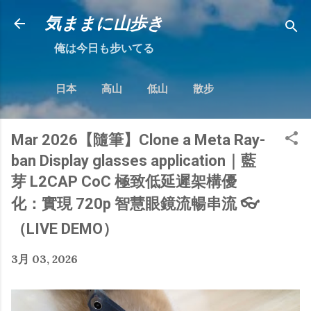
跳到主要內容
気ままに山歩き
俺は今日も步いてる
日本
高山
低山
散步
Mar 2026【隨筆】Clone a Meta Ray-
ban Display glasses application｜藍
芽 L2CAP CoC 極致低延遲架構優
化：實現 720p 智慧眼鏡流暢串流 👓
（LIVE DEMO）
3月 03, 2026