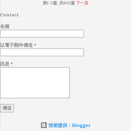
職場霸凌，這些你他媽都頂級專業戶，除此之
第1-5篇, 共601篇
下一頁
$200 小型...
外沒啥洨用了！） 一件理論上可以做到的事
Contact
情，外行人的認知被信息差，不懂加上沒實作
能力去驗證，就什麼都變成黑科技了（多黑？
名稱
比巴西黑鮑魚還黑嗎？）。反重力技術說不定
也非啥黑科技，只是政府不讓你普通老百姓了
解罷了。 Ray-ban Meta 的黑科技，講白了就是
以電子郵件傳送
*
人家拉個百人團隊在搞那支眼鏡，然後把軟體
技能和硬體規格點滿，再加上極致優化後的成
訊息
*
果罷了！ 當時知道 Ray-Ban Meta 的智慧眼鏡有
塞入一個強大的 WiFi 6 晶片在裡面，一開始我
猜測會不會有可能是透過 WiFi P2P 或 WiFi
SoftAP 的方式去做串流（確實 Meta 的智能眼
鏡，在同步媒體時，會強制要求開啟手機的
WiFi 開關，所以媒體同步應該是靠 WiFi 通道做
的），而去年初我也快速做了一個WiFi Direct 架
構來做 POC，確實傳輸效率非常快，幾百 MB
的大檔幾乎秒級傳完，從眼鏡端將媒體串流到
技術提供：Blogger
手機端更是不用說的順暢，而且當時我們的媒