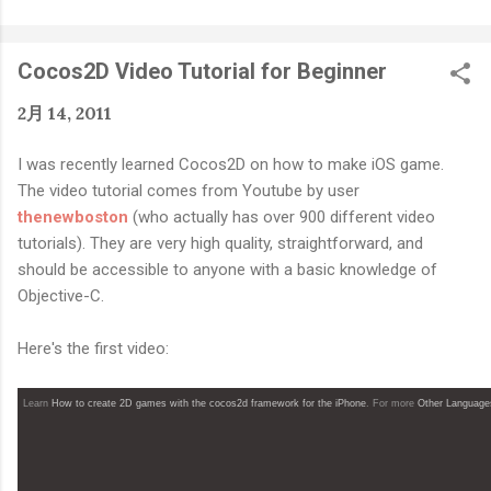
是聽說 Meta 有200個人在搞那個眼鏡捏（雖然不知道他們
負責搞應用的有幾人），啊我如果一個人可以幹贏他們200
人，那我還在這幹嘛？？？（笑）” 也記得更久以前，當我
Cocos2D Video Tutorial for Beginner
們還在研究那個眼鏡時，常聽到像是：『 他們不知道用了
什麼黑科技 』，這類沒有建設性、不應該從 RD 嘴裡說出
2月 14, 2011
來的話，而我也是不以為然。坦白講，以前每次只要聽到某
SW嘴砲經理（暫且以H君稱之），沒事就把『 黑科技 』
I was recently learned Cocos2D on how to make iOS game.
三個字掛在嘴上，當做無知的遮羞布，我就會感到倒胃口！
The video tutorial comes from Youtube by user
同樣身為RD，我只覺得 Shame on you！（打嘴炮、作
thenewboston
(who actually has over 900 different video
秀搶風頭、噁心帶風向、搞政治操作、把別人做事的成果搶
tutorials). They are very high quality, straightforward, and
去幫自己抬轎、有鍋直接推給下屬扛、散佈同事私生活謠
should be accessible to anyone with a basic knowledge of
言，還有職場霸凌，這些你他媽都頂級專業戶，除此之外沒
Objective-C.
啥洨用了！） 一件理論上可以做到的事情，外行人的認知
被信息差，不懂加上沒實作能力去驗證，就什麼都變成黑科
Here's the first video:
技了（多黑？比巴西黑鮑魚還黑嗎？）。反重力技術說不定
也非啥黑科技，只是政府不讓你普通老百姓了解罷了。
Learn
How to create 2D games with the cocos2d framework for the iPhone
. For more
Other Language
Ray-ban Meta 的黑科技，講白了就是人家拉個百人團隊
在搞那支眼鏡，然後把軟體技能和硬體規格點滿，再加上極
致優化後的成果罷了！ 當時知道 Ray-Ban Meta 的智慧眼