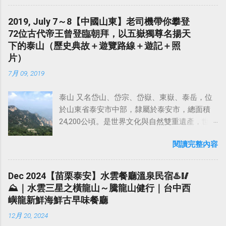
山頂擁有二等三角點，山頂附近遍植鳳梨及龍
部，是世界文化與自然遺產雙重遺產地，曾被
眼樹，山頂雜草叢生，不過沿途的產業道路視
《 孤星旅遊指南 》評為「 全球十大最幸福地方
2019, July 7～8【中國山東】老司機帶你攀登
野佳。 山頂附近遍植鳳梨及龍眼樹，沿途的產
」之一。 武夷山還具有豐富的歷史文化遺產，
72位古代帝王曾登臨朝拜，以五嶽獨尊名揚天
業道路視野佳，可近觀台灣三大惡地形之一的
道教傳說、懸棺文化讓這裡的山水更多了一分
下的泰山（歷史典故＋遊覽路線＋遊記＋照
草屯九九群峰；遠觀，則雪山山脈諸峰歷歷在
靈秀之氣。 武夷山 亦稱 武彝山 ，武夷山脈北
片）
目，冬季時合歡山群、玉山群峰白雪皚皚，台
段東南麓，是著名的旅遊勝地。主要景區範圍
7月 09, 2019
中市高樓林立，八卦山脈綿亙迤邐，大肚溪映
約70平方公里，平均海拔為350公尺，屬於典型
射出金黃燦爛陽光，景緻令人難忘。全年適宜
的 丹霞地貌 ，億萬年大自然的鬼斧神工，形成
泰山 又名岱山、岱宗、岱嶽、東嶽、泰岳，位
攀登，尤以3至7月鳳梨盛產期。 【阿罩霧的由
了碧水丹峰的美景，共有36峰布列在武夷溪兩
於山東省泰安市中部，隸屬於泰安市，總面積
來】 乾隆29年續修臺灣府志載：阿罩霧最早稱
岸。溪水清碧，浪環九曲，乘竹筏游溪，可兼
24,200公頃。是世界文化與自然雙重遺產，世界
作「 貓羅新莊 」，因在貓羅堡內新形成之村
覽山水之勝。1999年武夷山被聯合國教科文組
地質公園，全國重點文物保護單位，國家重點
莊，故稱之，現在霧峰區俗稱為「 阿罩霧 」。
織批准列入《 世界遺產名錄 》，成為世界文化
閱讀完整內容
風景名勝區，國家5A級旅遊景區。 泰山的主峰
這樣「阿罩霧」的稱呼，可能翻譯土著族社名
與自然「雙遺產」。 相傳西元前4600年，彭祖
「 玉皇頂 」海拔1545米，氣勢雄偉磅礴，有「
Ataabu 作阿罩霧，或云因一帶經常籠罩濃霧峰
和他的一對雙胞胎的兒子彭武、彭夷隱居福建
五嶽之首 」、「 天下第一山 」的之稱。在漢族
舊稱為「阿罩霧」，其地名由來有兩種說法：
Dec 2024【苗栗泰安】水雲餐廳溫泉民宿♨️🥢
名山碧水之間，住於幔亭峰下，茹芝飲瀑，遁
傳統文化中，泰山一直有「五嶽獨尊」的美
一是當地聚落建在山麓，晨間經常濃霧籠罩，
⛰️｜水雲三星之橫龍山～騰龍山健行｜台中西
跡養生， 教人開墾荒地，種植糧食棉花、花
譽。自秦始皇封禪泰山後，歷朝歷代帝王不斷
故稱之；另一則認為「阿罩霧」是當地原土著
嶼龍新鮮海鮮古早味餐廳
果、茶葉，挖井取水。成為福建彭氏始祖。後
在泰山封禪和祭祀，並且在泰山上下建廟塑
族名之譯音，按臺灣地名中，凡冠以「阿」字
人便將此山用彭武、彭夷命名為武夷山，福建
12月 20, 2024
神，刻石題字。 東嶽泰山 （山東）、 西嶽華山
者，多屬番社之譯音。 阿罩霧的名稱更改稱為
武夷山脈，毗鄰江西省，主峰 黃崗山 （海拔