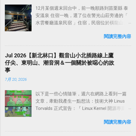
（陝西）、 北嶽恆山 （山西）、 南嶽衡山
霧峰，這樣的緣由，據連雅堂於雅堂文集稱：
2158米） ，是福建省第一高峰。 武夷山景區
12月某個週末回台中，前一晚順路到苗栗縣 泰
（湖南）、 中嶽嵩山 並稱為 中國五嶽 。自古
「劉銘傳在某年巡視中部時，夜宿阿罩霧，嫌
內，雖無特別的高峰，但奇景甚多，特別是武
安溫泉 住宿一晚，選了位在警光山莊旁邊的「
以來，以東為尊，而泰山在東，因此被歷代封
名稱不雅而改為霧峰。」不過，早在同治年
彝溪兩岸，除了有自然天成的石峰澗水外，還
水雲餐廳溫泉民宿 」住宿，民宿位於橫龍山、
建帝王選為仰天功之巍巍而封禪祭祀的地方。
間，臺灣道丁曰健之奏摺與信函已一再稱「霧
有船形懸棺此一人文景觀。當年 徐霞客 先是乘
鳥嘴山與虎山之間的 汶水溪谷 之中，旁邊就是
泰山自然而然，就被尊為 五嶽之首 。 五嶽，是
山」。 阿罩霧位於山邊，可能因此而改名為「
船沿溪而游，記敘了武夷山中36峰中之大部分
閱讀完整內容
「 泰安警光山莊 」，而警光山莊是泰安溫泉的
家喻戶曉的名詞，五個方位，五處山巒，承載
霧山 」或「 霧峰 」。這兩個名稱都是文人之雅
山峰。其記以溪水回曲為線索，幾乎每曲都有
源頭，所以這裡的溫泉可以說是相當純正的。
的不僅僅是一方美景，更是五處古人的哲思，
稱，民間甚至於官方地名仍用阿罩霧，日據時
不同景觀，然後登陸從山中行，對山中寺廟以
水雲餐廳溫泉民宿 的客房乾凈整齊，每個房間
將天地山河用這五個地方所代表，四方山河有
Jul 2026【新北林口】觀音山小北插路線上鷹
期的大正九年（民國九年、西元 1920 年）廢貓
及飛瀑林木都一一歷。 武夷山具有桂林之秀，
都面對汶水溪，早上可以一邊泡湯一邊欣賞美
了憑依，神州有了倚靠，而儘管它在風景上或
仔尖、東明山、潮音洞＆一個關於被噁心的故
羅堡時，改稱阿罩霧庄為霧峰莊。 【如何前
黃山之奇，華山之險，泰山之雄，居五嶽之
麗的溪谷風光和山景。 民宿採客房內泡溫泉，
許有所不及黃山張家界，不及川西壩上等等，
事
往】 自中二高霧峰交流道下，即達台灣省議會
首，堪稱天下第一山。1986年，時任中國作家
沒有公共浴場 （如果想用公共浴場，也可以去
但縱觀歷史，俯察中華，卻並沒有一處歷史能
紀念園區，往左行中正路約1公里轉右入萊園
協會主...
7月 20, 2026
旁邊的警光山莊泡湯）。店家說溫泉水是直接
比得上五嶽，也沒有一處方位能取代他們的地
路，可達林家花園，再約0.2公里即抵成功路與
接溫泉管線，在12月冬季，放滿熱水下去泡湯
位，這就是文明賦予它的歷史意義，百代而
樟公巷口登山口。沿著樟公巷右轉進去，順著
以下是一些心情隨筆，週六在網路上看到一篇
溫度剛剛好，不用再另外放冷水。 來住宿的
來，未曾斷絕。 泰山，以五嶽獨尊名揚天下，
小路往上開可抵達 樟公廟 （快要上到廟前的道
文章，牽動我產生一點想法：技術大神 Linus
話，會附美味的西式早餐（晚餐好像也可以另
中國歷代曾有72位皇帝到泰山封禪 。杜甫一首
路很陡且窄） ，這裡有停車場跟廁所，如果是
Torvalds 正式宣告：『 Linux Kernel 開源專案會
外預訂），退房時間是早上11點，早上吃完早
《望岳》中的「 會當凌絕頂，一覽眾山小 」表
以健行為目的，可以將車停在這裡，再往山上
擁抱 AI，不爽的人大可 Fork 一套自己來，不然
餐還可以泡湯享受一下。簡而言之，這裡水質
達出自信自勵的意志和堅定豪邁的氣概，亦充
走，這裡距離可以看夕陽夜景的「 尖後土地公
閱讀完整內容
就閃開』。 Linus 是誰？Linux 又是什麼東西，
好，環境清幽，雖然附近沒有商店，但其實15
分體現出泰山的巍峨雄偉與險峻。 泰山風景以
廟 」，大約還有2.5公里。 由樟公廟網上開的產
不知道的話可以自己去問 AI。我想起快20年前
分鐘車程就有萊爾富超商，也不會非常不方
壯麗著稱，重疊的山勢，厚重的形體，蒼松巨
業道路，道路狹窄，會車不易，欲開車上山請