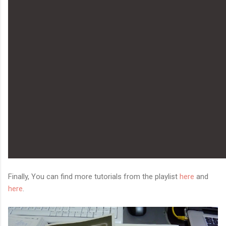
鏡有塞入一個強大的 WiFi 6 晶片在裡面，一開始我猜測會
不會有可能是透過 WiFi P2P 或 WiFi SoftAP 的方式去做
串流（確實 Meta 的智能眼鏡，在同步媒體時，會強制要
求開啟手機的 WiFi 開關，所以媒體同步應該是靠 WiFi 通
道做的），而去年初我也快速做了一個WiFi Direct 架構
來做 POC，確實傳輸效率非常快，幾百 MB 的大檔幾乎秒
級傳完，從眼鏡端將媒體串流到手機端更是不用說的順暢，
而且當時我們的媒體串流還是以未經編碼的方式傳透過
Socket 直接傳輸的（這表示傳輸時所需的頻寬會更大，功
耗據說也較大）。 後來因為 ...
Finally, You can find more tutorials from the playlist
here
and
here
.