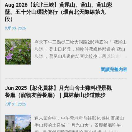
大學時期時，曾學過玩過幾年 Linux 搞伺服器，
便。 不過來這個地方，就是享受溫泉、享受寧
Aug 2026【新北三峽】鳶尾山、鳶山、鳶山彩
石的烘托，雲煙的變化，使它在雄渾中兼有明
自行斟酌。如果是從樟公廟步行起登，大約半
記得當初最早接觸的好像是 Fedora 4，然後
靜、享受大自然，太吵雜的商業設施反而顯得
壁、五十分山環狀健行（環台北天際線第九
麗，靜穆中透著神奇。最為有名的是「 泰山四
小時就可以登頂，一路幾乎都是走水泥產業道
Ubuntu 也玩過，但後來開始工作用 Mac 電腦之
多餘。然後這附近有許多登山步道，隔天早上
段）
大奇觀 」。古人以「 泰山北斗 」來喻指人道德
路緩上坡。 阿罩霧山有幾條不同的走法： 從林
後就沒有再去學 Linux 了。 連技術大神都擁抱
退房都可以順便去健行，其中最有名的就是 水
高、名望重或有卓越成就為眾人所敬仰的人。
家花園後方的樟公巷口這裡進入（ 綠線 ） 從朝
8月 03, 2026
AI 了，台廠裡卻還有很多意圖維護自己身為舊
雲三星 的 虎山 、 鳥嘴山 、 橫龍山 。 位在苗
泰山 也 是王母娘娘神話傳說的發祥地。早在魏
陽科技...
石器時代人類碼農最後尊嚴的智障狗，在那邊
栗泰安溫泉旁的「虎山」、「鳥嘴山（上島
晉時期就建有王母池道觀。王母池位於泰山南
今天下午三點從三峽大同路286巷底的「 鳶尾山
說著嘲諷、看不起 AI 的可悲話（以為自己的工
山）」、「橫龍山」，形成虎、鳳、 龍三獸磐
麓環山路東首，古稱「群玉庵」，又名「瑤
步道 」登山口起登，相較於鳶峰路那邊的 鳶山
人智慧才是最高級智慧...笑屎💩）。像是每次我
據的態勢，故有「 水雲三星 」的稱號。 水雲三
池」。三國魏曹植有「東過王母廬」的詩句，
步道 ，鳶尾山步道的訪客比較少，所以沿途蜘
用 AI 來解決一些問題，就有一些北七在那邊臭
星 中，我認為 橫龍山最值得去走 ，沿著 橫龍
唐李白有「朝飲王母池」的吟詠 。 從司馬遷的
蛛網不少。登山口附近的道路狹窄不好停車，
一些諸如：『可是 AI 給的東西到底對不對？』
產業道路 開到底，即可抵達橫龍山登山口，產
名言：「人固有一死，或重於泰山，或輕於鴻
閱讀完整內容
建議將車輛停在外面三峽老街附近再走進來。
這種話（ AI 給的東西對不對端看你會不會用
業道路的路旁有空地，可停少數幾輛小客車。
毛」，到「泰山壓頂不彎腰」,杜甫「會當凌絕
如果是騎機車，快要抵達登山口之前，路旁有
啦，啊你不會用、瞧不起，更抗拒使用，結果
天氣好的話，從產業道路這裡，就能欣賞到非
頂，一覽眾山小」。 泰山，這個有著數千年精
幾處小空曠處可停車。從登山口至鳶尾山大約
就是你們只能在旁邊說這些酸酸言論嘴秋自嗨
Jun 2025【彰化員林】月光山舍土雞料理景觀
常壯觀的雲海景觀！或者也可以繼續開到 橫龍
神文化的滲透和渲染以及人文景觀的烘托，而
20～30分鐘步程，再續行半小時即抵達海拔220
而已啦！ ），不然就是用不屑、找碴的口氣
餐廳（寵物友善餐廳）｜員林藤山步道散步
古道 的登山口，那邊登山口前方的空地大約可
被稱為「 五嶽之首 」的地方，猶如攀登長城一
公尺的 福德坑山東峰 ，這邊有一個休息涼亭，
說：『那個是 AI 弄的』（ 所以你這個逼哀仔是
停四、五輛小客車。 我今天是停在橫龍山登山
樣，成為中華民族的精神文化的縮影。泰山最
7月 01, 2025
山景第一排的展望挺不錯，在此休息10分鐘後
比較高尚是不是？ ），更智障的還會嘲諷：
口附近，先走10分鐘抵達橫龍山，在後再接橫
引人入勝的地方就是泰山是中國歷史上唯一受...
繼續前進！ 續行一段爬坡後，即抵達 長春嶺 ，
『你是不是 AI 走火入魔？』（ 嗯～你媽才入
龍古道，續行至 騰龍山 ，然後下山，從1號救
週末回台中，中午帶老母前往彰化員林 百果山
長春嶺這裡有一個小涼亭，展望也不錯。且這
魔，你全家都綠圾邪教走火入魔唷^_^ ）。總之
援牌那邊走下山至橫龍古道登山口，再踢產業
半山腰的土雞城「 月光山舍 」景觀餐廳吃午
裡是鳶山環狀路線的三岔路口，回程會從這邊
我前段時間真的已經聽這些無能者的可悲發言
道路回到停車處，這樣剛好一個小O型，這個路