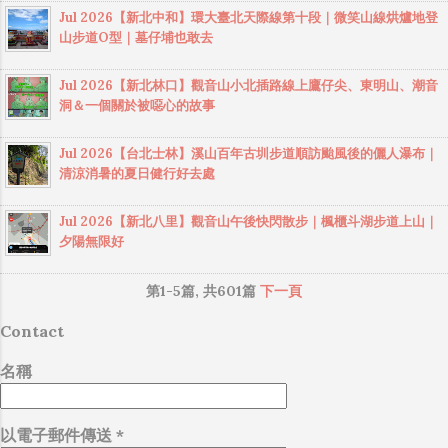
Jul 2026【新北中和】環大臺北天際線第十段｜微笑山線烘爐地登
山步道O型｜墓仔埔也敢去
Jul 2026【新北林口】觀音山小北插路線上鷹仔尖、東明山、潮音
洞＆一個關於被噁心的故事
Jul 2026【台北士林】溪山百年古圳步道順訪颱風後的儷人瀑布｜
清涼消暑的夏日健行好去處
Jul 2026【新北八里】觀音山午後快閃散步｜楓櫃斗湖步道上山｜
夕陽無限好
第1-5篇, 共601篇
下一頁
Contact
名稱
以電子郵件傳送
*