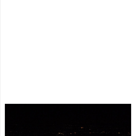
鏡有塞入一個強大的 WiFi 6 晶片在裡面，一開始我猜測會
不會有可能是透過 WiFi P2P 或 WiFi SoftAP 的方式去做
串流（確實 Meta 的智能眼鏡，在同步媒體時，會強制要
求開啟手機的 WiFi 開關，所以媒體同步應該是靠 WiFi 通
道做的），而去年初我也快速做了一個WiFi Direct 架構
來做 POC，確實傳輸效率非常快，幾百 MB 的大檔幾乎秒
級傳完，從眼鏡端將媒體串流到手機端更是不用說的順暢，
而且當時我們的媒體串流還是以未經編碼的方式傳透過
Socket 直接傳輸的（這表示傳輸時所需的頻寬會更大，功
耗據說也較大）。 後來因為 ...