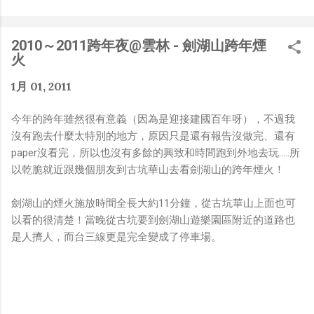
是聽說 Meta 有200個人在搞那個眼鏡捏（雖然不知道他們
負責搞應用的有幾人），啊我如果一個人可以幹贏他們200
人，那我還在這幹嘛？？？（笑）” 也記得更久以前，當我
2010～2011跨年夜@雲林 - 劍湖山跨年煙
們還在研究那個眼鏡時，常聽到像是：『 他們不知道用了
火
什麼黑科技 』，這類沒有建設性、不應該從 RD 嘴裡說出
來的話，而我也是不以為然。坦白講，以前每次只要聽到某
1月 01, 2011
SW嘴砲經理（暫且以H君稱之），沒事就把『 黑科技 』
三個字掛在嘴上，當做無知的遮羞布，我就會感到倒胃口！
今年的跨年雖然很有意義（因為是迎接建國百年呀），不過我
同樣身為RD，我只覺得 Shame on you！（打嘴炮、作
沒有跑去什麼太特別的地方，原因只是還有報告沒做完、還有
秀搶風頭、噁心帶風向、搞政治操作、把別人做事的成果搶
paper沒看完，所以也沒有多餘的興致和時間跑到外地去玩.....所
去幫自己抬轎、有鍋直接推給下屬扛、散佈同事私生活謠
以乾脆就近跟幾個朋友到古坑華山去看劍湖山的跨年煙火！
言，還有職場霸凌，這些你他媽都頂級專業戶，除此之外沒
啥洨用了！） 一件理論上可以做到的事情，外行人的認知
劍湖山的煙火施放時間全長大約11分鐘，從古坑華山上面也可
被信息差，不懂加上沒實作能力去驗證，就什麼都變成黑科
以看的很清楚！當晚從古坑要到劍湖山遊樂園區附近的道路也
技了（多黑？比巴西黑鮑魚還黑嗎？）。反重力技術說不定
是人擠人，而台三線更是完全變成了停車場。
也非啥黑科技，只是政府不讓你普通老百姓了解罷了。
Ray-ban Meta 的黑科技，講白了就是人家拉個百人團隊
在搞那支眼鏡，然後把軟體技能和硬體規格點滿，再加上極
致優化後的成果罷了！ 當時知道 Ray-Ban Meta 的智慧眼