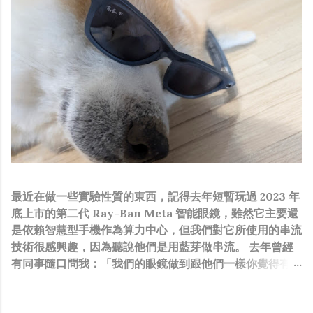
最近在做一些實驗性質的東西，記得去年短暫玩過 2023 年
底上市的第二代 Ray-Ban Meta 智能眼鏡，雖然它主要還
是依賴智慧型手機作為算力中心，但我們對它所使用的串流
技術很感興趣，因為聽說他們是用藍芽做串流。 去年曾經
有同事隨口問我：「我們的眼鏡做到跟他們一樣你覺得有可
能嗎？」，因為我知道我們的硬體規格跟人家的相比並非等
號，加上當時有其他事情在搞，所以隨口開玩笑回說：“可