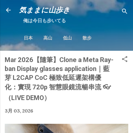
跳到主要內容
気ままに山歩き
俺は今日も步いてる
日本
高山
低山
散步
Mar 2026【隨筆】Clone a Meta Ray-
ban Display glasses application｜藍
芽 L2CAP CoC 極致低延遲架構優
化：實現 720p 智慧眼鏡流暢串流 👓
（LIVE DEMO）
3月 03, 2026