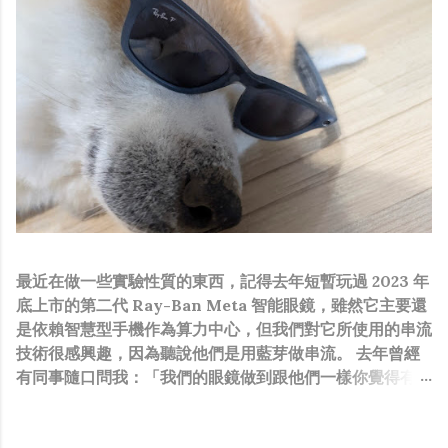
最近在做一些實驗性質的東西，記得去年短暫玩過 2023 年
底上市的第二代 Ray-Ban Meta 智能眼鏡，雖然它主要還
是依賴智慧型手機作為算力中心，但我們對它所使用的串流
技術很感興趣，因為聽說他們是用藍芽做串流。 去年曾經
有同事隨口問我：「我們的眼鏡做到跟他們一樣你覺得有可
能嗎？」，因為我知道我們的硬體規格跟人家的相比並非等
號，加上當時有其他事情在搞，所以隨口開玩笑回說：“可