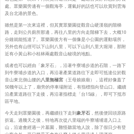
鏡有塞入一個強大的 WiFi 6 晶片在裡面，一開始我猜測會
處。眾樂園旁邊有一個觀海亭，運氣好的話也可以欣賞到雲海
不會有可能是透過 WiFi P2P 或 WiFi SoftAP 的方式去做
及台北港的景色。
串流（確實 Meta 的智能眼鏡，在同步媒體時，會強制要
求開啟手機的 WiFi 開關，所以媒體同步應該是靠 WiFi 通
雖然是第一次來這裡，但其實眾樂園從觀音山硬漢嶺的階梯
道做的），而去年初我也快速做了一個WiFi Direct 架構
路，走到公共廁所那邊，再往八里的方向走階梯下去，大概10
來做 POC，確實傳輸效率非常快，幾百 MB 的大檔幾乎秒
分鐘就能抵達了。眾樂園後方有一個像是小公園的運動場所，
級傳完，從眼鏡端將媒體串流到手機端更是不用說的順暢，
另外也有山徑可以下山到八里，可以下山到八里大堀湖，那附
而且當時我們的媒體串流還是以未經編碼的方式傳透過
近有小黃山和小桂林兩處觀音山秘境的地點。
Socket 直接傳輸的（這表示傳輸時所需的頻寬會更大，功
或者也可以經由「象牙石」，沿著牛寮埔步道的石階，一路下
耗據說也較大）。 後來因為 ...
到牛寮埔步道的入口，再沿著產業道路往下走即可抵達位於觀
音山東北側山腰的
八里無極宮
（王母娘娘廟），這裡好像蓋了
50幾年以上了，廟旁的停車場附近，有指標指向登山口。繼續
沿產業道路往下走後，再沿著指標走「台15線」，即可下抵市
區平地。
今天走到眾樂園後，再繼續往下走到
象牙石
，然後便回頭原路
折返。過幾天之後，特地再次從八里端的牛寮埔埔道入口上
山，沿途會經過一片墓園，難怪聽當地人說，除了假日少有登