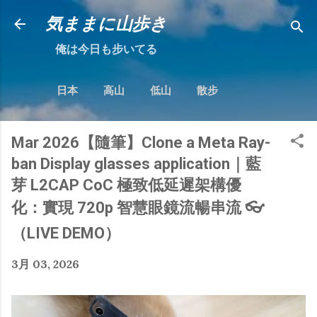
跳到主要內容
気ままに山歩き
俺は今日も步いてる
日本
高山
低山
散步
Mar 2026【隨筆】Clone a Meta Ray-
ban Display glasses application｜藍
芽 L2CAP CoC 極致低延遲架構優
化：實現 720p 智慧眼鏡流暢串流 👓
（LIVE DEMO）
3月 03, 2026