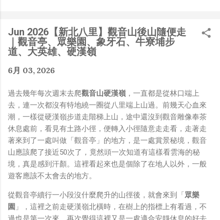
是聽說 Meta 有200個人在搞那個眼鏡捏（雖然不知道他們
負責搞應用的有幾人），啊我如果一個人可以幹贏他們200
人，那我還在這幹嘛？？？（笑）” 也記得更久以前，當我
Jun 2026【新北八里】觀音山後山隨便走
們還在研究那個眼鏡時，常聽到像是：『 他們不知道用了
｜觀音亭、眾樂園、象牙石、牛寮埔步
什麼黑科技 』，這類沒有建設性、不應該從 RD 嘴裡說出
道、大英雄、硬漢嶺
來的話，而我也是不以為然。坦白講，以前每次只要聽到某
6月 03, 2026
SW嘴砲經理（暫且以H君稱之），沒事就把『 黑科技 』
三個字掛在嘴上，當做無知的遮羞布，我就會感到倒胃口！
過去幾年每次週末去爬
觀音山硬漢嶺
，一直都是從林口端上
同樣身為RD，我只覺得 Shame on you！（打嘴炮、作
去，連一次都沒有特地繞一圈從八里端上山過。前幾天心血來
秀搶風頭、噁心帶風向、搞政治操作、把別人做事的成果搶
潮，一樣從硬漢嶺步道走階梯上山，途中還沒到觀音雕像奉茶
去幫自己抬轎、有鍋直接推給下屬扛、散佈同事私生活謠
休息處前，看見有土路小徑，便轉入小徑隨意走走看，走著走
言，還有職場霸凌，這些你他媽都頂級專業戶，除此之外沒
著來到了一處叫做「觀音亭」的地方，是一處賞景秘境，觀音
啥洨用了！） 一件理論上可以做到的事情，外行人的認知
山應該爬了接近50次了，竟然頭一次知道有這樣看雲海的秘
被信息差，不懂加上沒實作能力去驗證，就什麼都變成黑科
境，真是感到汗顏。這裡看起來也是個除了在地人以外，一般
技了（多黑？比巴西黑鮑魚還黑嗎？）。反重力技術說不定
遊客應該不太會去的地方。
也非啥黑科技，只是政府不讓你普通老百姓了解罷了。
Ray-ban Meta 的黑科技，講白了就是人家拉個百人團隊
從觀音亭續行一小段沒什麼爬升的山徑後，就會來到「
眾樂
在搞那支眼鏡，然後把軟體技能和硬體規格點滿，再加上極
園
」，這裡之前走硬漢嶺北橫時，在樹上的指標上有看過，不
致優化後的成果罷了！ 當時知道 Ray-Ban Meta 的智慧眼
過也是第一次來，再次覺得這裡又是一處適合安靜休息的好去