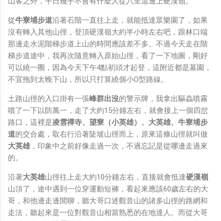
山客之外，平日幾乎不會有什麼人從八里這邊上硬漢嶺。
從
牛寮埔步道
沿著石階一直往上走，就能抵達眾樂園了，如果
沒有轉入其他山徑，登頂硬漢嶺大約半小時左右吧，跟林口端
那邊走水泥階梯步道上山的時間應該差不多。不過今天走在階
梯步道途中，我再次隨意轉入原始山徑，看了一下地圖，剛好
可以繞一圈，因為今天下午4點初頭才起登，這附近都是墓園，
不宜拖到太晚下山，所以只打算繞個小O型路線。
土路山徑的入口掛有一張
峰群出沒
的警示牌，我拿出驅蟲噴霧
噴了一下以防萬一，走了大約15分鐘左右，就會接上一個四岔
路口，這裡是
凌雲禪寺、望寮（小英雄）、大英雄、牛寮埔步
道
的交合處，取右行沿著陡坡山徑而上，原來這條山徑就叫做
大英雄
，印象中之前好像走過一次，不過忘記是從哪邊走過來
的。
沿著
大英雄
山徑往上走大約10分鐘左右，直接就會抵達
硬漢嶺
山頂了，途中遇到一位穿運動短褲，看起來應該60歲左右的大
哥，和他邊走邊閒聊，聽大哥口述觀音山的諸多山徑的路網和
走法，聽起來是一位對觀音山相當熟悉的在地達人。而從大哥