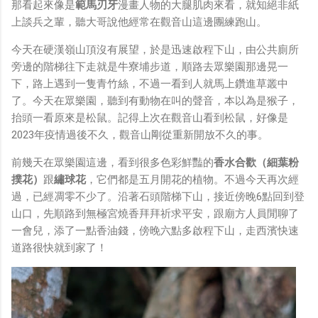
那看起來像是
範馬刃牙
漫畫人物的大腿肌肉來看，就知絕非紙
上談兵之輩，聽大哥說他經常在觀音山這邊團練跑山。
今天在硬漢嶺山頂沒有展望，於是迅速啟程下山，由公共廁所
旁邊的階梯往下走就是牛寮埔步道，順路去眾樂園那邊晃一
下，路上遇到一隻青竹絲，不過一看到人就馬上鑽進草叢中
了。今天在眾樂園，聽到有動物在叫的聲音，本以為是猴子，
抬頭一看原來是松鼠。記得上次在觀音山看到松鼠，好像是
2023年疫情過後不久，觀音山剛從重新開放不久的事。
前幾天在眾樂園這邊，看到很多色彩鮮豔的
香水合歡（細葉粉
撲花）
跟
繡球花
，它們都是五月開花的植物。不過今天再次經
過，已經凋零不少了。沿著石頭階梯下山，接近傍晚6點回到登
山口，先順路到無極宮燒香拜拜祈求平安，跟廟方人員閒聊了
一會兒，添了一點香油錢，傍晚六點多啟程下山，走西濱快速
道路很快就到家了！