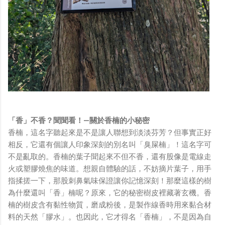
「香」不香？聞聞看！—關於香楠的小秘密
香楠，這名字聽起來是不是讓人聯想到淡淡芬芳？但事實正好
相反，它還有個讓人印象深刻的別名叫「臭屎楠」！這名字可
不是亂取的。香楠的葉子聞起來不但不香，還有股像是電線走
火或塑膠燒焦的味道。想親自體驗的話，不妨摘片葉子，用手
指揉搓一下，那股刺鼻氣味保證讓你記憶深刻！那麼這樣的樹
為什麼還叫「香」楠呢？原來，它的秘密樹皮裡藏著玄機。香
楠的樹皮含有黏性物質，磨成粉後，是製作線香時用來黏合材
料的天然「膠水」。也因此，它才得名「香楠」，不是因為自