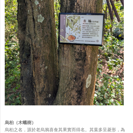
烏桕（木蠟樹）
烏桕之名，源於老烏鴉喜食其果實而得名。其葉多呈菱形，為