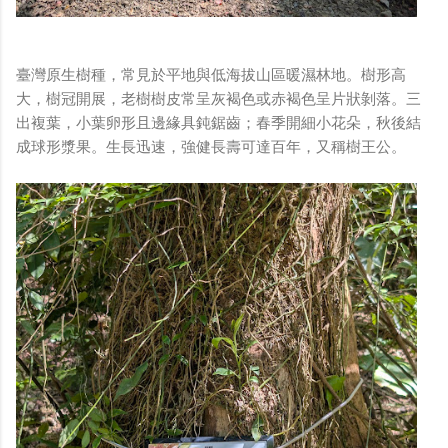
臺灣原生樹種，常見於平地與低海拔山區暖濕林地。樹形高
大，樹冠開展，老樹樹皮常呈灰褐色或赤褐色呈片狀剝落。三
出複葉，小葉卵形且邊緣具鈍鋸齒；春季開細小花朵，秋後結
成球形漿果。生長迅速，強健長壽可達百年，又稱樹王公。