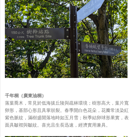
千年桐（廣東油桐）
落葉喬木，常見於低海拔丘陵與疏林環境；樹形高大，葉片寬
卵形，基部心形且具掌狀裂。春季開白色花朵，花瓣常淡染紅
紫色脈紋，滿樹盛開落地時如五月雪；秋季結卵球形果實，表
面具皺褶與皺紋。喜光且生長迅速，經濟實用兼具。