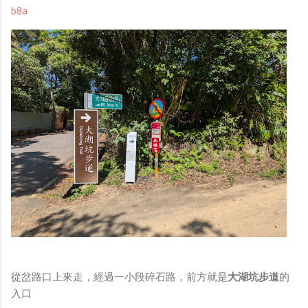
b8a
從岔路口上來走，經過一小段碎石路，前方就是
大湖坑步道
的
入口