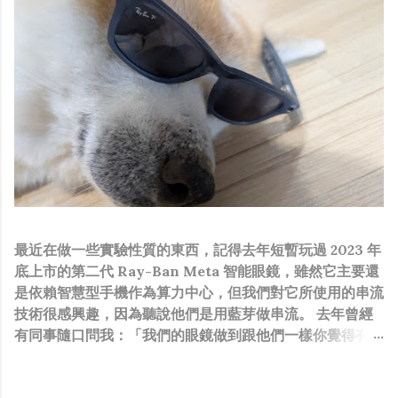
最近在做一些實驗性質的東西，記得去年短暫玩過 2023 年
底上市的第二代 Ray-Ban Meta 智能眼鏡，雖然它主要還
是依賴智慧型手機作為算力中心，但我們對它所使用的串流
技術很感興趣，因為聽說他們是用藍芽做串流。 去年曾經
有同事隨口問我：「我們的眼鏡做到跟他們一樣你覺得有可
能嗎？」，因為我知道我們的硬體規格跟人家的相比並非等
號，加上當時有其他事情在搞，所以隨口開玩笑回說：“可