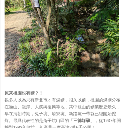
原來桃園也有礦？！
很多人以為只有新北市才有煤礦，很久以前，桃園的煤礦分布
在龜山、龍潭、大溪與復興等地，其中龜山的礦業歷史最久，
早在清朝時期，兔子坑、塔寮坑、新路坑一帶就已經開始挖
煤。最具代表性的是兔子坑山區的「
三德煤礦
」，從1937年開
採到1983年收坑，年產量一度高達2萬6千公噸！