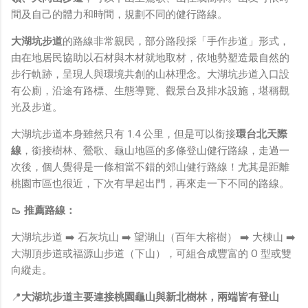
鏡有塞入一個強大的 WiFi 6 晶片在裡面，一開始我猜測會
間及自己的體力和時間，規劃不同的健行路線。
不會有可能是透過 WiFi P2P 或 WiFi SoftAP 的方式去做
串流（確實 Meta 的智能眼鏡，在同步媒體時，會強制要
大湖坑步道
的路線非常親民，部分路段採「手作步道」形式，
求開啟手機的 WiFi 開關，所以媒體同步應該是靠 WiFi 通
由在地居民協助以石材與木材就地取材，依地勢塑造最自然的
道做的），而去年初我也快速做了一個WiFi Direct 架構
步行軌跡，呈現人與環境共創的山林理念。大湖坑步道入口設
來做 POC，確實傳輸效率非常快，幾百 MB 的大檔幾乎秒
有公廁，沿途有路標、生態導覽、觀景台及排水設施，堪稱觀
級傳完，從眼鏡端將媒體串流到手機端更是不用說的順暢，
光及步道。
而且當時我們的媒體串流還是以未經編碼的方式傳透過
大湖坑步道本身雖然只有 1.4 公里，但是可以銜接
環台北天際
Socket 直接傳輸的（這表示傳輸時所需的頻寬會更大，功
線
，銜接樹林、鶯歌、龜山地區的多條登山健行路線，走過一
耗據說也較大）。 後來因為 ...
次後，個人覺得是一條相當不錯的郊山健行路線！尤其是距離
桃園市區也很近，下次有早起出門，再來走一下不同的路線。
🥾
推薦路線：
大湖坑步道 ➡️ 石灰坑山 ➡️ 望湖山（百年大榕樹） ➡️ 大棟山 ➡️
大湖頂步道或福源山步道（下山），可組合成豐富的 O 型或雙
向縱走。
📍
大湖坑步道主要連接桃園龜山與新北樹林，兩端皆有登山