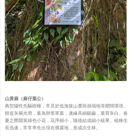
山黃麻（麻仔葉公）
典型陽性先驅樹種，常見於低海拔山麓與崩塌地等開闊環境。
樹皮灰褐光滑，葉為卵形單葉，邊緣具細鋸齒，葉背灰白。春
夏之際開黃綠色小花，花序細小，隨後結成細小核果。植株生
長迅速，常常率先出現在裸露地，形成次生林。