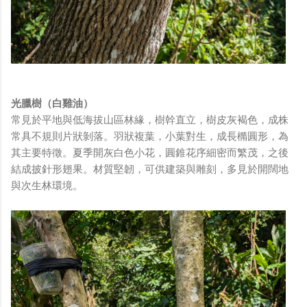
光臘樹（白雞油）
常見於平地與低海拔山區林緣，樹幹直立，樹皮灰褐色，成株
常具不規則片狀剝落。羽狀複葉，小葉對生，成長橢圓形，為
其主要特徵。夏季開灰白色小花，圓錐花序細密而繁茂，之後
結成披針形翅果。材質堅韌，可供建築與雕刻，多見於開闊地
與次生林環境。