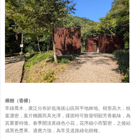
樟樹（香樟）
常綠喬木，廣泛分布於低海拔山區與平地林地。樹形高大，枝
葉濃密，葉片橢圓而具光澤，揉搓時可散發明顯芳香氣味，為
其重要特徵。春季開淡黃綠色小花，花序細小而緊密，之後結
成黑色漿果。適應力強，為常見道路綠化樹種。