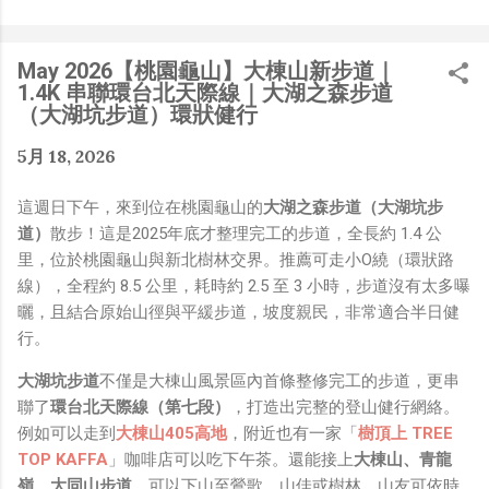
是聽說 Meta 有200個人在搞那個眼鏡捏（雖然不知道他們
負責搞應用的有幾人），啊我如果一個人可以幹贏他們200
人，那我還在這幹嘛？？？（笑）” 也記得更久以前，當我
May 2026【桃園龜山】大棟山新步道｜
們還在研究那個眼鏡時，常聽到像是：『 他們不知道用了
1.4K 串聯環台北天際線｜大湖之森步道
什麼黑科技 』，這類沒有建設性、不應該從 RD 嘴裡說出
（大湖坑步道）環狀健行
來的話，而我也是不以為然。坦白講，以前每次只要聽到某
5月 18, 2026
SW嘴砲經理（暫且以H君稱之），沒事就把『 黑科技 』
三個字掛在嘴上，當做無知的遮羞布，我就會感到倒胃口！
這週日下午，來到位在桃園龜山的
大湖之森步道（大湖坑步
同樣身為RD，我只覺得 Shame on you！（打嘴炮、作
道）
散步！這是2025年底才整理完工的步道，全長約 1.4 公
秀搶風頭、噁心帶風向、搞政治操作、把別人做事的成果搶
里，位於桃園龜山與新北樹林交界。推薦可走小O繞（環狀路
去幫自己抬轎、有鍋直接推給下屬扛、散佈同事私生活謠
線），全程約 8.5 公里，耗時約 2.5 至 3 小時，步道沒有太多曝
言，還有職場霸凌，這些你他媽都頂級專業戶，除此之外沒
曬，且結合原始山徑與平緩步道，坡度親民，非常適合半日健
啥洨用了！） 一件理論上可以做到的事情，外行人的認知
行。
被信息差，不懂加上沒實作能力去驗證，就什麼都變成黑科
技了（多黑？比巴西黑鮑魚還黑嗎？）。反重力技術說不定
大湖坑步道
不僅是大棟山風景區內首條整修完工的步道，更串
也非啥黑科技，只是政府不讓你普通老百姓了解罷了。
聯了
環台北天際線（第七段）
，打造出完整的登山健行網絡。
Ray-ban Meta 的黑科技，講白了就是人家拉個百人團隊
例如可以走到
大棟山405高地
，附近也有一家「
樹頂上 TREE
在搞那支眼鏡，然後把軟體技能和硬體規格點滿，再加上極
TOP KAFFA
」咖啡店可以吃下午茶。還能接上
大棟山、青龍
致優化後的成果罷了！ 當時知道 Ray-Ban Meta 的智慧眼
嶺、大同山步道
，可以下山至鶯歌、山佳或樹林。山友可依時