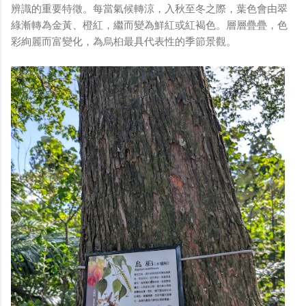
辨識的重要特徵。每當氣候轉涼，入秋至冬之際，葉色會由翠
綠漸轉為金黃、橙紅，繼而變為鮮紅或紅褐色。層層疊疊，色
彩絢麗而富變化，為烏桕最具代表性的季節景觀。