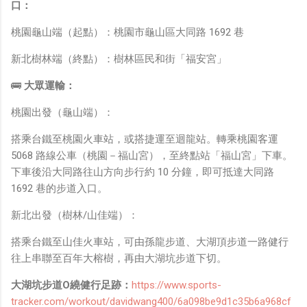
口：
桃園龜山端（起點）：桃園市龜山區大同路 1692 巷
新北樹林端（終點）：樹林區民和街「福安宮」
🚌
大眾運輸：
桃園出發（龜山端）：
搭乘台鐵至桃園火車站，或搭捷運至迴龍站。轉乘桃園客運
5068 路線公車（桃園－福山宮），至終點站「福山宮」下車。
下車後沿大同路往山方向步行約 10 分鐘，即可抵達大同路
1692 巷的步道入口。
新北出發（樹林/山佳端）：
搭乘台鐵至山佳火車站，可由孫龍步道、大湖頂步道一路健行
往上串聯至百年大榕樹，再由大湖坑步道下切。
大湖坑步道O繞健行足跡：
https://www.sports-
tracker.com/workout/davidwang400/6a098be9d1c35b6a968cf