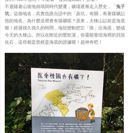
不過隨著山坡地崩塌與時代變遷，礦場逐漸走入歷史，「
兔子
坑
」這個地名，其實也跟台語中的「炭坑」有關，有著煤礦記
憶的地名。為什麼這裡會有煤礦呢？原來，大棟山以前是海底
喔！經過很久很久的時間，地殼變動把它「推」出海面，變成
今天的大棟山。所以在附近的鶯歌溪，你還能發現海裡的貝殼
化石，這些都是曾經是海底的證據喔！超神奇吧！