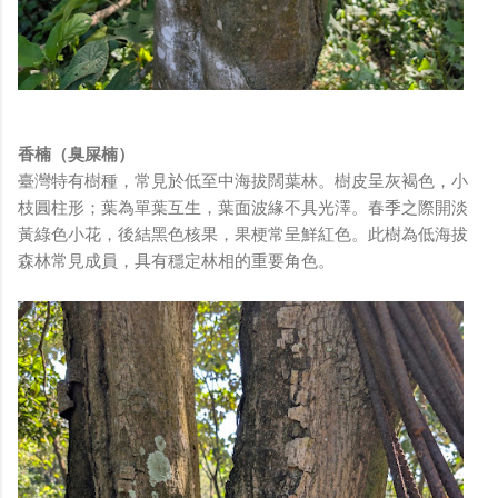
香楠（臭屎楠）
臺灣特有樹種，常見於低至中海拔闊葉林。樹皮呈灰褐色，小
枝圓柱形；葉為單葉互生，葉面波緣不具光澤。春季之際開淡
黃綠色小花，後結黑色核果，果梗常呈鮮紅色。此樹為低海拔
森林常見成員，具有穩定林相的重要角色。