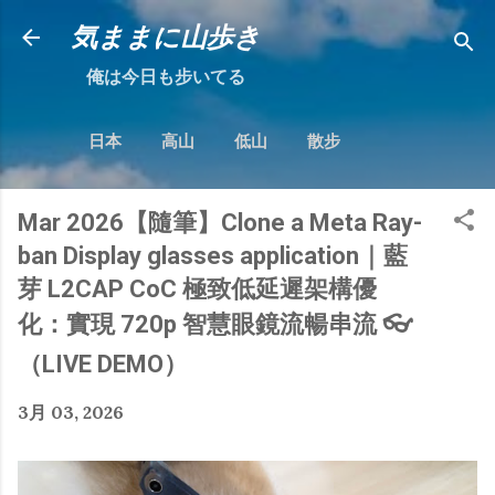
跳到主要內容
気ままに山歩き
俺は今日も步いてる
日本
高山
低山
散步
Mar 2026【隨筆】Clone a Meta Ray-
ban Display glasses application｜藍
芽 L2CAP CoC 極致低延遲架構優
化：實現 720p 智慧眼鏡流暢串流 👓
（LIVE DEMO）
3月 03, 2026