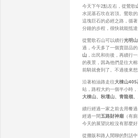
我也快速做了一個WiFi 
今天下午2點左右，從鶯歌
秒級傳完，從眼鏡端將媒
水泥基石坎在岩頂。鶯歌的
未經編碼的方式傳透過 S
這塊巨石的必經之路，循著
大）。 後來因為 ...
分鐘的步程，很快就能抵達
從鶯歌石山可以續行
光明山
過，今天多了一個賣甜品的
山
，出民和街後，再續行一
的夜景，因為他們是往大榕
前騎就會到了。不過後來想
沿著柏油路走往
大棟山40
站，路程大約一個半小時，
大棟山、秋壇山、青龍嶺、
續行經過一家之前去用餐過
經過一間
五路財神廟
（有廁
今天的展望比較沒有那麼好
從攤販和路人閒聊的對話中