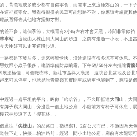
的，背包裡或多或少都有自備零食，而開車上來這種郊山的，一下
在這裡買零食。我覺得擺攤的民眾可能思路不對，你應該考慮賣其
應該選擇去其他地方擺攤才對。
的差不多，這個季節，大概還有2小時左右才會天黑，時間非常餘裕
林車站
。這段由大棟山到大同山的步道，之前有走過一小段，不過
今天剛好可以走完這段步道。
一路都是下坡居多，走來輕鬆愉快，沿途還設有很多涼亭可休息。
黑蚊跟小蟲子很多，建議準備防蟲噴霧。下午5點50分左右抵達
青龍
遼闊展望極佳，可俯瞰樹林、新莊市區與大漢溪，遠眺台北盆地及台北1
起來可以停車，也就是說青龍嶺其實開車或騎車也能到了，應該是
中經過一處平坦的平台，叫做「哈哈谷」，不久即抵達
大同山
，大
有牌子寫大同山，旁邊是一個土地公廟，小廟前方有椅子可休息，
櫻花林步道下去「櫻花林」。
個通往「
尖棟山
」的岔路口，指標寫1、2百公尺而已，不過因為天
道往下走，快接上柏油路前，經過一間小土地公廟，廟前有水龍頭