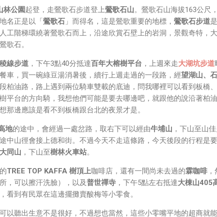
Direct 架構來做 POC，確實傳輸效率非常快，幾百 MB 的大檔
山林公園
起登，走鶯歌石步道登上
鶯歌石山
。鶯歌石山海拔163公尺
體串流到手機端更是不用說的順暢，而且當時我們的媒體串流還
地名正是以「
鶯歌石
」而得名，這是鶯歌重要的地標，
鶯歌石步道
ocket 直接傳輸的（這表示傳輸時所需的頻寬會更大，功耗據說
人工階梯環繞著鶯歌石而上，沿途欣賞石壁上的岩洞，景觀奇特，大
鶯歌石。
稜線步道
，下午3點40分抵達
百年大榕樹平台
，上週來走
大湖坑步道
餐車，買一碗綠豆湯消暑後，續行上週走過的一段路，經
望湖山、
段柏油路，路上遇到兩位騎車雙載的底迪，問我哪裡可以看到板橋
樹平台的方向騎，我想他們可能是要去哪邊吧，就跟他的說沿著柏
想那邊應該是看不到板橋跟台北的夜景才是。
5高地
的途中，會經過一處岔路，取右下可以經由
牛埔山
，下山至山佳
途中山徑會接上德和街。不過今天不走這條路，今天後段的行程是
大同山
，下山至
樹林火車站
。
的
TREE TOP KAFFA 樹頂上
咖啡店，還有一間尚未去過的
霖咖啡
，
所，可以擦汗洗臉），以及
普世禪寺
，下午5點左右抵達
大棟山405
，看到有民眾在這邊擺攤賣酸梅等小零食。
可以聽出生意不是很好，不過想也當然，這些小零嘴平地的超商就