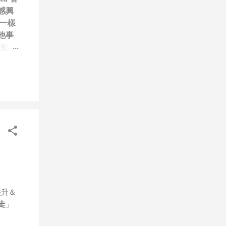
感興
一樣
他事
道他們
笑）”
技
每次
做無
、作秀
屬
，就
，只
人團隊
道
會有可
爬升＆
步媒體
走
」
年初