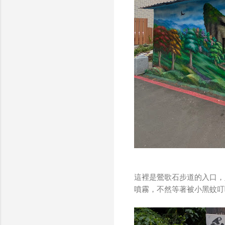
這裡是鶯歌石步道的入口，
噴霧，不然等著被小黑蚊叮