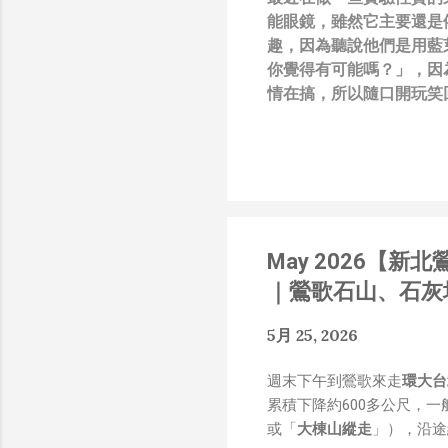
能眼鏡，雖然它主要還是
趣，因為聽說他們是用藍
你覺得有可能嗎？」，因
情在搞，所以隨口開玩笑回
負責搞應用的有幾人），
也記得更久以前，當我們
』，這類沒有建設性、不
只要聽到某SW嘴砲經理
知的遮羞布，我就會感到倒
搶風頭、噁心帶風向、搞
May 2026【
扛、散佈同事私生活謠言
了！） 一件理論上可以
｜鶯歌石山、石灰
什麼都變成黑科技了（多
是政府不讓你普通老百姓了解
5月 25, 2026
在搞那支眼鏡，然後把軟
Ray-Ban Meta 
週末下午到鶯歌來走
環大台
能是透過 WiFi P2P 或
累積下降約600多公尺，
時，會強制要求開啟手機的 
或「
大棟山縱走
」），沿途