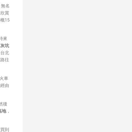
幾乎
，無名
是以
是欣賞
也較
概15
時來
石灰坑
、台北
油路往
火車
要經由
然後
高地
，
能買到