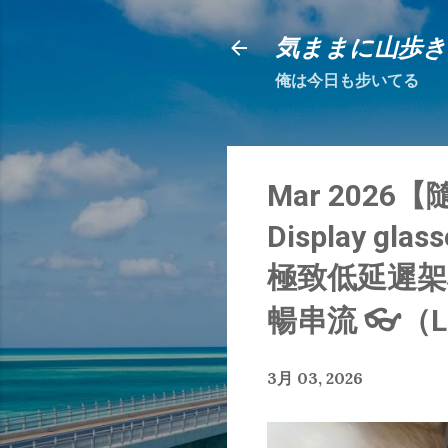
気ままに山歩き
俺は今日も步いてる
Mar 2026【隨
Display gla
極致低延遲架構
暢串流 👓（L
3月 03, 2026