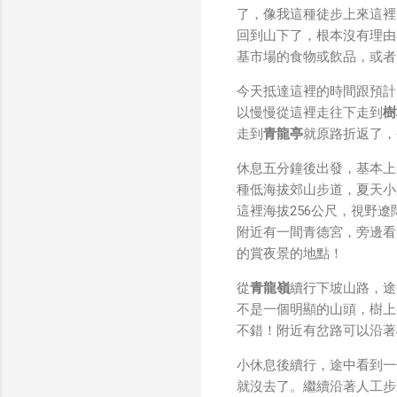
了，像我這種徒步上來這裡
回到山下了，根本沒有理由
基市場的食物或飲品，或者
今天抵達這裡的時間跟預計
以慢慢從這裡走往下走到
樹
走到
青龍亭
就原路折返了，
休息五分鐘後出發，基本上
種低海拔郊山步道，夏天小
這裡海拔256公尺，視野
附近有一間青德宮，旁邊看
的賞夜景的地點！
從
青龍嶺
續行下坡山路，途
不是一個明顯的山頭，樹上
不錯！附近有岔路可以沿著
小休息後續行，途中看到一
就沒去了。繼續沿著人工步