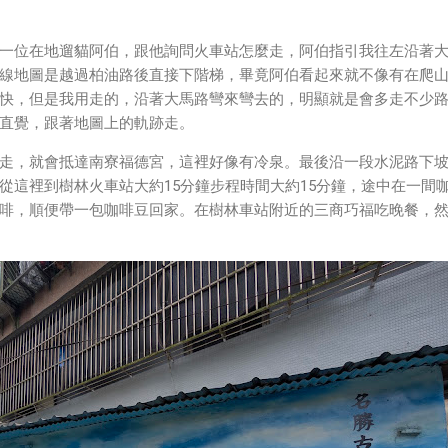
一位在地遛貓阿伯，跟他詢問火車站怎麼走，阿伯指引我往左沿著
線地圖是越過柏油路後直接下階梯，畢竟阿伯看起來就不像有在爬
快，但是我用走的，沿著大馬路彎來彎去的，明顯就是會多走不少
直覺，跟著地圖上的軌跡走。
走，就會抵達南寮福德宮，這裡好像有冷泉。最後沿一段水泥路下
從這裡到樹林火車站大約15分鐘步程時間大約15分鐘，途中在一間
啡，順便帶一包咖啡豆回家。在樹林車站附近的三商巧福吃晚餐，