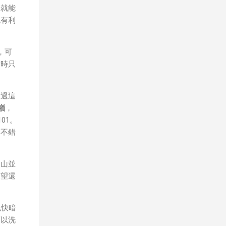
子就能
他有利
，可
當時只
不過這
嶺
，
01。
個不錯
同山並
展望還
色快暗
可以洗