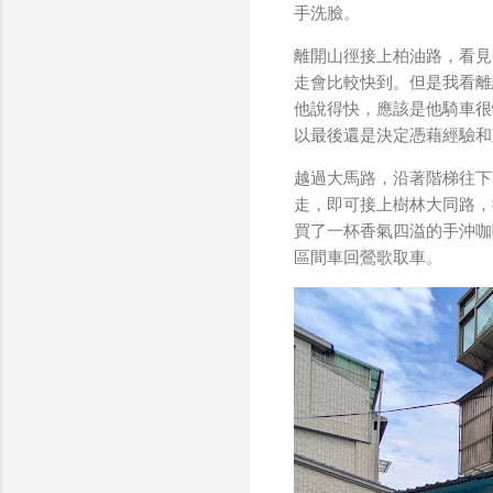
手洗臉。
離開山徑接上柏油路，看見
走會比較快到。但是我看離
他說得快，應該是他騎車很
以最後還是決定憑藉經驗和
越過大馬路，沿著階梯往下
走，即可接上樹林大同路，
買了一杯香氣四溢的手沖咖
區間車回鶯歌取車。