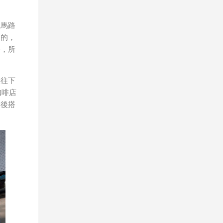
大馬路
山的，
路，所
坡往下
咖啡店
然後搭