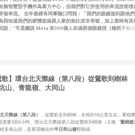
依賴智慧型手機作為算力中心，但我們對它所使用的串流技術很
芽做串流。 去年曾經有同事隨口問我：「我們的眼鏡做到跟他們
為我知道我們的硬體規格跟人家的相比並非等號，加上當時有其
說：“可是聽說 Meta 有200個人在搞那個眼鏡捏（雖然不知
啊我如果一個人可以幹贏他們200人，那我還在這幹嘛？？？（
還在研究那個眼鏡時，常聽到像是：『 他們不知道用了什麼黑科
應該從 RD 嘴裡說出來的話，而我也是不以為然。坦白講，以前
（暫且以H君稱之），沒事就把『 黑科技 』三個字掛在嘴上，當
胃口！同樣身為RD，我只覺得 Shame on you！（打嘴炮
政治操作、把別人做事的成果搶去幫自己抬轎、有鍋直接推給下
新北鶯歌】環台北天際線（第八段）從鶯歌到樹林
，還有職場霸凌，這些你他媽都頂級專業戶，除此之外沒啥洨用
做到的事情，外行人的認知被信息差，不懂加上沒實作能力去驗證
坑山、青龍嶺、大同山
黑？比巴西黑鮑魚還黑嗎？）。反重力技術說不定也非啥黑科技
罷了。 Ray-ban Meta 的黑科技，講白了就是人家拉個百
體技能和硬體規格點滿，再加上極致優化後的成果罷了！ 當時知
的智慧眼鏡有塞入一個強大的 WiFi 6 晶片在裡面，一開始我猜測會不
北天際線（第八段）
，從鶯歌走到樹林，全程約16公里左右，累積
 WiFi SoftAP 的方式去做串流（確實 Meta 的智能眼鏡，在同
一般需要5至6小時。環台北天際線第八段從鶯歌到樹林（又稱「
鶯樹縱
WiFi 開關，所以媒體同步應該是靠 WiFi 通道做的），而去
經多座山頭，是展望極佳的
半日郊山健行
路線。