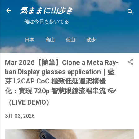
跳到主要內容
気ままに山歩き
俺は今日も步いてる
日本
高山
低山
散步
Mar 2026【隨筆】Clone a Meta Ray-
ban Display glasses application｜藍
芽 L2CAP CoC 極致低延遲架構優
化：實現 720p 智慧眼鏡流暢串流 👓
（LIVE DEMO）
3月 03, 2026