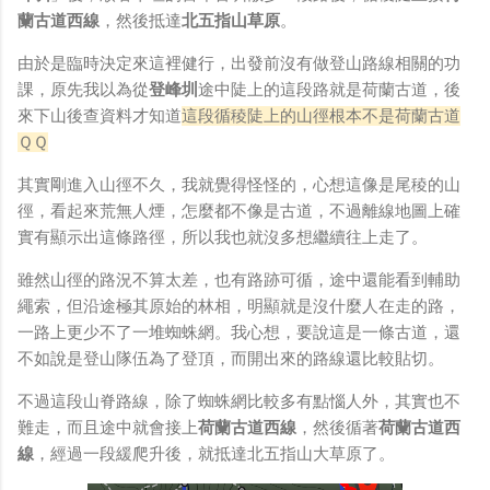
蘭古道西線
，然後抵達
北五指山草原
。
由於是臨時決定來這裡健行，出發前沒有做登山路線相關的功
課，原先我以為從
登峰圳
途中陡上的這段路就是荷蘭古道，後
來下山後查資料才知道
這段循稜陡上的山徑根本不是荷蘭古道
ＱＱ
其實剛進入山徑不久，我就覺得怪怪的，心想這像是尾稜的山
徑，看起來荒無人煙，怎麼都不像是古道，不過離線地圖上確
實有顯示出這條路徑，所以我也就沒多想繼續往上走了。
雖然山徑的路況不算太差，也有路跡可循，途中還能看到輔助
繩索，但沿途極其原始的林相，明顯就是沒什麼人在走的路，
一路上更少不了一堆蜘蛛網。我心想，要說這是一條古道，還
不如說是登山隊伍為了登頂，而開出來的路線還比較貼切。
不過這段山脊路線，除了蜘蛛網比較多有點惱人外，其實也不
難走，而且途中就會接上
荷蘭古道西線
，然後循著
荷蘭古道西
線
，經過一段緩爬升後，就抵達北五指山大草原了。