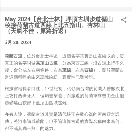
是聽說 Meta 有200個人在搞那個眼鏡捏（雖然不知道他們
負責搞應用的有幾人），啊我如果一個人可以幹贏他們200
人，那我還在這幹嘛？？？（笑）” 也記得更久以前，當我
May 2024【台北士林】坪頂古圳步道循山
們還在研究那個眼鏡時，常聽到像是：『 他們不知道用了
稜接荷蘭古道西線上北五指山、杏林山
什麼黑科技 』，這類沒有建設性、不應該從 RD 嘴裡說出
（天氣不佳，原路折返）
來的話，而我也是不以為然。坦白講，以前每次只要聽到某
5月 28, 2024
SW嘴砲經理（暫且以H君稱之），沒事就把『 黑科技 』
三個字掛在嘴上，當做無知的遮羞布，我就會感到倒胃口！
荷蘭古道
，位於台北士林區，這個名字其實是山友給取的，它
同樣身為RD，我只覺得 Shame on you！（打嘴炮、作
真正的名字叫做
高頂山古道
，分為東西二線（沿古道上行不久
秀搶風頭、噁心帶風向、搞政治操作、把別人做事的成果搶
後，會分成左右兩條路，右為
東線
、左為
西線
），關於荷蘭古
去幫自己抬轎、有鍋直接推給下屬扛、散佈同事私生活謠
道這個稱呼的由來眾說紛紜，真實性已難考證。
言，還有職場霸凌，這些你他媽都頂級專業戶，除此之外沒
啥洨用了！） 一件理論上可以做到的事情，外行人的認知
根據當地長者口述，17世紀初，佔領南台灣的荷蘭人曾數次北
被信息差，不懂加上沒實作能力去驗證，就什麼都變成黑科
上攻打西班牙人，但均被擊退，而撤退的荷蘭軍隊曾由金山翻
技了（多黑？比巴西黑鮑魚還黑嗎？）。反重力技術說不定
越磺嘴山鞍部下至頂山區域逃難。
也非啥黑科技，只是政府不讓你普通老百姓了解罷了。
Ray-ban Meta 的黑科技，講白了就是人家拉個百人團隊
亦有人說，荷蘭古道其實是清代駐守在雞心崙的河南營之誤
在搞那支眼鏡，然後把軟體技能和硬體規格點滿，再加上極
傳，將河南講成荷蘭，但不論這條古道的實際名稱由來為何，
致優化後的成果罷了！ 當時知道 Ray-Ban Meta 的智慧眼
都不減其獨一無二的魅力。