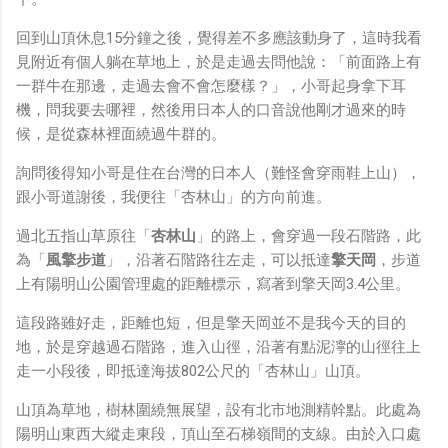
回到山頂休息15分鐘之後，覺得差不多應該動身了，這時我看
見附近有個人躺在草地上，於是走過去問他說：「前面路上有
一群牛在那邊，走過去會不會怎麼樣？」，小哥起身拿下耳
機，問我要去哪裡，然後用日本人的口音說他剛才過來的時
候，是從森林裡面繞過牛群的。
詢問後得知小哥是住在台灣的日本人（難怪會穿雨鞋上山），
跟小哥道謝後，我便往「杏林山」的方向前進。
過北五指山草原往「
杏林山
」的路上，會穿過一段石階路，此
為「
風擎步道
」，沿著石階路往左走，可以抵達
擎天岡
，步道
上有陽明山公園管理處的距離標示，寫著到擎天岡3.4公里。
這段路雖好走，距離也短，但是擎天岡並不是我今天的目的
地，於是穿越過石階路，進入山徑，沿著有點泥濘的山徑往上
走一小段後，即抵達海拔802公尺的「杏林山」山頂。
山頂為草地，樹林圍繞無展望，設有北市地測精幹點。此處為
陽明山東西大縱走東段，頂山至石梯嶺間的支線。由於入口處