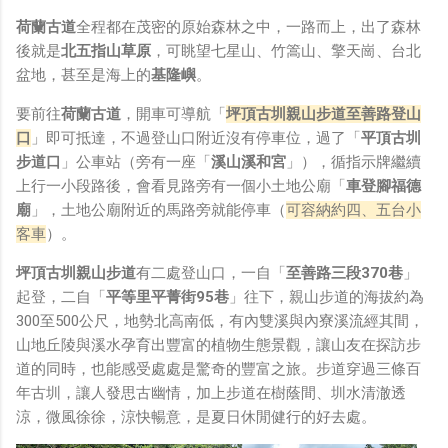
鏡有塞入一個強大的 WiFi 6 晶片在裡面，一開始我猜測會
荷蘭古道
全程都在茂密的原始森林之中，一路而上，出了森林
不會有可能是透過 WiFi P2P 或 WiFi SoftAP 的方式去做
後就是
北五指山草原
，可眺望七星山、竹篙山、擎天崗、台北
串流（確實 Meta 的智能眼鏡，在同步媒體時，會強制要
盆地，甚至是海上的
基隆嶼
。
求開啟手機的 WiFi 開關，所以媒體同步應該是靠 WiFi 通
道做的），而去年初我也快速做了一個WiFi Direct 架構
要前往
荷蘭古道
，開車可導航「
坪頂古圳親山步道至善路登山
來做 POC，確實傳輸效率非常快，幾百 MB 的大檔幾乎秒
口
」即可抵達，不過登山口附近沒有停車位，過了「
平頂古圳
級傳完，從眼鏡端將媒體串流到手機端更是不用說的順暢，
步道口
」公車站（旁有一座「
溪山溪和宮
」），循指示牌繼續
而且當時我們的媒體串流還是以未經編碼的方式傳透過
上行一小段路後，會看見路旁有一個小土地公廟「
車登腳福德
Socket 直接傳輸的（這表示傳輸時所需的頻寬會更大，功
廟
」，土地公廟附近的馬路旁就能停車（
可容納約四、五台小
耗據說也較大）。 後來因為 ...
客車
）。
坪頂古圳親山步道
有二處登山口，一自「
至善路三段370巷
」
起登，二自「
平等里平菁街95巷
」往下，親山步道的海拔約為
300至500公尺，地勢北高南低，有內雙溪與內寮溪流經其間，
山地丘陵與溪水孕育出豐富的植物生態景觀，讓山友在探訪步
道的同時，也能感受處處是驚奇的豐富之旅。步道穿過三條百
年古圳，讓人發思古幽情，加上步道在樹蔭間、圳水清澈透
涼，微風徐徐，涼快暢意，是夏日休閒健行的好去處。