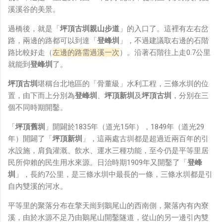
溪溪谷的美景。
過橋後，就是「
坪頂古圳親山步道
」的入口了。這裡有左右岔
路，兩邊的路都可以到達「
登峰圳
」，不過建議取右邊的石階
路比較好走（
左邊的路需過溪一次
）。沿著石階往上走0.7公里
就能到
登峰圳
了。
坪頂古圳
堪稱台北地區的「骨董級」水利工程，三條水圳的位
置，由下而上分別為
登峰圳
、
坪頂新圳
及
坪頂古圳
，分別在三
個不同時期開鑿。
「
坪頂舊圳
」開闢於1835年（道光15年），1849年（道光29
年）開闢了「
坪頂新圳
」，這兩處古圳都是超過近兩百年的引
水設施，肩負灌溉、飲水、運水三種功能，至今仍是平等里居
民所仰賴的民生用水來源。日治時期1909年又開鑿了「
登峰
圳
」，長約7公里，是三條水圳中最長的一條，三條水圳都是引
自內雙溪的河水。
平等里的聚落分布在擎天崗到鵝尾山的西南側，聚落內有內寮
溪，由於水源不足乃由鵝尾山開鑿隧道，從山的另一邊引內雙