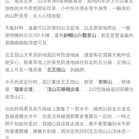
山、萬里交界，山頂有360度無敵展望，寬闊的草原上可以看見
放牧的水牛群悠閒在吃草，小牛怯生偎在母牛身旁，一幅美好
的山野美景，令人心情放鬆。
天氣好時，遠處可以欣賞到台北盆地，以及那拔地而起，一眼
便明暸的台北101大樓，還有
紗帽山
與
觀音山
，甚至是更遠處的
基隆嶼都能清楚可見。
北五指山大草原的地面設有防迷地線，讓遊客在濃霧天氣時也
能安心。順著草地上的黃色防迷地線往前走約五分鐘，左側山
坡上可見一塊寫著「
北五指山
」的鐵牌。
今天的原定行程，是計畫從北五指山，順登「
杏林山
」，然後
接「
瑞泉古道
」、「
頂山石梯嶺步道
」，以O型路線返回荷蘭古
道登山口。
但此時我看見前方路線上聚集了一群水牛，雖然以前走古道也
曾碰過幾次水牛，但是沒有碰過那麼多隻聚在一起的，一時之
間不知如何是好。我擔心就這樣走過去，會不會驚嚇到水牛群
而慘遭圍爐，猶豫片刻後，我決定先回到北五指山山頂休息一
下。