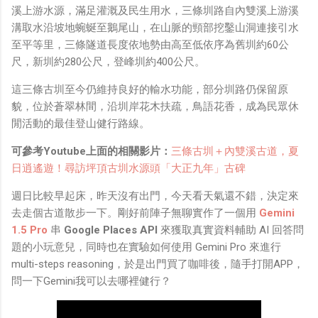
溪上游水源，滿足灌溉及民生用水，三條圳路自內雙溪上游溪
溝取水沿坡地蜿蜒至鵝尾山，在山脈的頸部挖鑿山洞連接引水
至平等里，三條隧道長度依地勢由高至低依序為舊圳約60公
尺，新圳約280公尺，登峰圳約400公尺。
這三條古圳至今仍維持良好的輸水功能，部分圳路仍保留原
貌，位於蒼翠林間，沿圳岸花木扶疏，鳥語花香，成為民眾休
閒活動的最佳登山健行路線。
可參考Youtube上面的相關影片：
三條古圳＋內雙溪古道，夏
日逍遙遊！尋訪坪頂古圳水源頭「大正九年」古碑
週日比較早起床，昨天沒有出門，今天看天氣還不錯，決定來
去走個古道散步一下。剛好前陣子無聊實作了一個用
Gemini
1.5 Pro
串
Google Places API
來獲取真實資料輔助 AI 回答問
題的小玩意兒，同時也在實驗如何使用 Gemini Pro 來進行
multi-steps reasoning，於是出門買了咖啡後，隨手打開APP，
問一下Gemini我可以去哪裡健行？