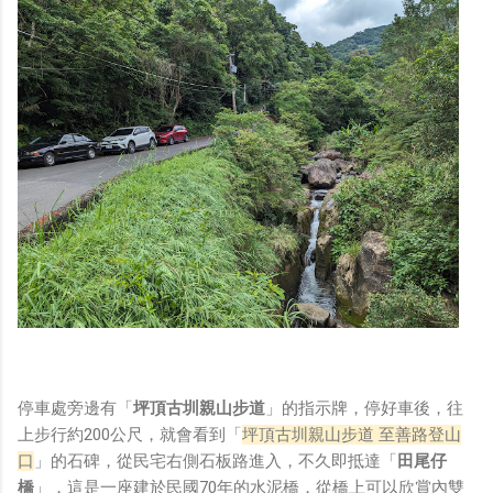
停車處旁邊有「
坪頂古圳親山步道
」的指示牌，停好車後，往
上步行約200公尺，就會看到「
坪頂古圳親山步道 至善路登山
口
」的石碑，從民宅右側石板路進入，不久即抵達「
田尾仔
橋
」，這是一座建於民國70年的水泥橋，從橋上可以欣賞內雙