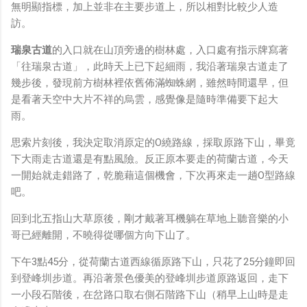
無明顯指標，加上並非在主要步道上，所以相對比較少人造
訪。
瑞泉古道
的入口就在山頂旁邊的樹林處，入口處有指示牌寫著
「往瑞泉古道」，此時天上已下起細雨，我沿著瑞泉古道走了
幾步後，發現前方樹林裡依舊佈滿蜘蛛網，雖然時間還早，但
是看著天空中大片不祥的烏雲，感覺像是隨時準備要下起大
雨。
思索片刻後，我決定取消原定的O繞路線，採取原路下山，畢竟
下大雨走古道還是有點風險。反正原本要走的荷蘭古道，今天
一開始就走錯路了，乾脆藉這個機會，下次再來走一趟O型路線
吧。
回到北五指山大草原後，剛才戴著耳機躺在草地上聽音樂的小
哥已經離開，不曉得從哪個方向下山了。
下午3點45分，從荷蘭古道西線循原路下山，只花了25分鐘即回
到登峰圳步道。再沿著景色優美的登峰圳步道原路返回，走下
一小段石階後，在岔路口取右側石階路下山（稍早上山時是走