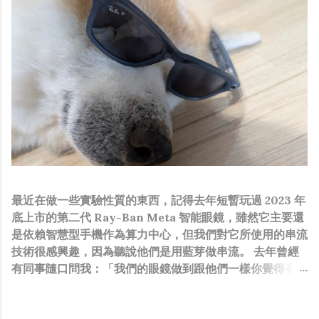
最近在做一些實驗性質的東西，記得去年短暫玩過 2023 年
底上市的第二代 Ray-Ban Meta 智能眼鏡，雖然它主要還
是依賴智慧型手機作為算力中心，但我們對它所使用的串流
技術很感興趣，因為聽說他們是用藍芽做串流。 去年曾經
有同事隨口問我：「我們的眼鏡做到跟他們一樣你覺得有可
能嗎？」，因為我知道我們的硬體規格跟人家的相比並非等
號，加上當時有其他事情在搞，所以隨口開玩笑回說：“可