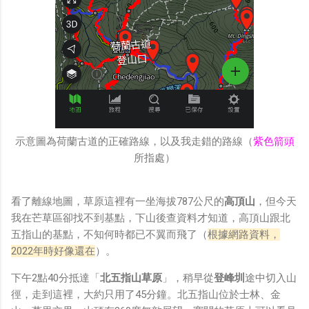
示意圖為荷蘭古道的正確路線，以及我走錯的路線（
紫色箭頭
所指處）
看了離線地圖，草原這裡有一坐海拔787公尺的
高頂山
，但今天
我在芒草區卻找不到基點，下山後查資料才知道，高頂山跟北
五指山的基點，不知何時都已不翼而飛了（
根據網路資料，
2022年時好像還在
）。
下午2點40分抵達「
北五指山草原
」，稍早從
登峰圳
途中切入山
徑，走到這裡，大約只用了45分鐘。北五指山位於士林、金