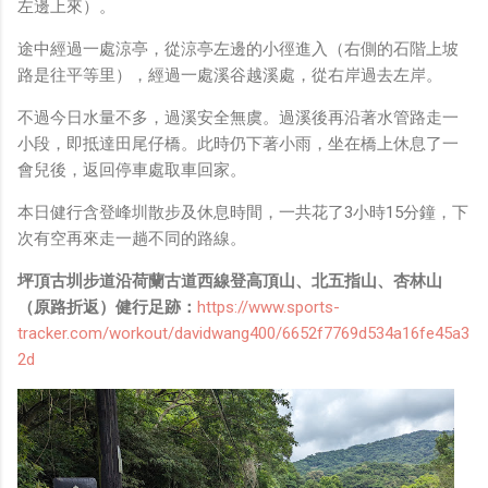
左邊上來）。
途中經過一處涼亭，從涼亭左邊的小徑進入（右側的石階上坡
路是往平等里），經過一處溪谷越溪處，從右岸過去左岸。
不過今日水量不多，過溪安全無虞。過溪後再沿著水管路走一
小段，即抵達田尾仔橋。此時仍下著小雨，坐在橋上休息了一
會兒後，返回停車處取車回家。
本日健行含登峰圳散步及休息時間，一共花了3小時15分鐘，下
次有空再來走一趟不同的路線。
坪頂古圳步道沿荷蘭古道西線登高頂山、北五指山、杏林山
（原路折返）健行足跡：
https://www.sports-
tracker.com/workout/davidwang400/6652f7769d534a16fe45a3
2d