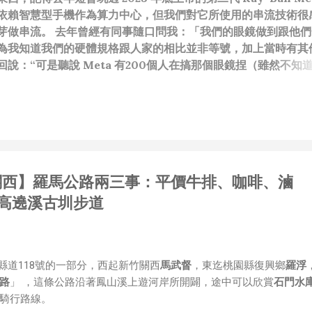
依賴智慧型手機作為算力中心，但我們對它所使用的串流技術很
芽做串流。 去年曾經有同事隨口問我：「我們的眼鏡做到跟他們
為我知道我們的硬體規格跟人家的相比並非等號，加上當時有其
說：“可是聽說 Meta 有200個人在搞那個眼鏡捏（雖然不知
啊我如果一個人可以幹贏他們200人，那我還在這幹嘛？？？（
還在研究那個眼鏡時，常聽到像是：『 他們不知道用了什麼黑科
應該從 RD 嘴裡說出來的話，而我也是不以為然。坦白講，以前
（暫且以H君稱之），沒事就把『 黑科技 』三個字掛在嘴上，當
胃口！同樣身為RD，我只覺得 Shame on you！（打嘴炮
政治操作、把別人做事的成果搶去幫自己抬轎、有鍋直接推給下
新竹關西】羅馬公路兩三事：平價牛排、咖啡、滷
，還有職場霸凌，這些你他媽都頂級專業戶，除此之外沒啥洨用
做到的事情，外行人的認知被信息差，不懂加上沒實作能力去驗證
高遶溪古圳步道
黑？比巴西黑鮑魚還黑嗎？）。反重力技術說不定也非啥黑科技
罷了。 Ray-ban Meta 的黑科技，講白了就是人家拉個百
體技能和硬體規格點滿，再加上極致優化後的成果罷了！ 當時知
的智慧眼鏡有塞入一個強大的 WiFi 6 晶片在裡面，一開始我猜測會不
為縣道118號的一部分，西起新竹關西
馬武督
，東迄桃園縣復興鄉
羅浮
 WiFi SoftAP 的方式去做串流（確實 Meta 的智能眼鏡，在同
路
」 ，這條公路沿著鳳山溪上遊河岸所開闢，途中可以欣賞
石門水
WiFi 開關，所以媒體同步應該是靠 WiFi 通道做的），而去
騎行路線。