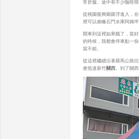
常舒服。途中有不少咖啡簡
從桃園復興鄉羅浮進入，在
裡可以俯瞰石門水庫阿姆坪
開車到這裡如果餓了，當好
的時候，我都會停車點一份
當不錯。
從這裡繼續沿著羅馬公路往
會抵達新竹
關西
。到了關西