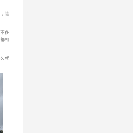
點，這
也不多
樣都相
不久就