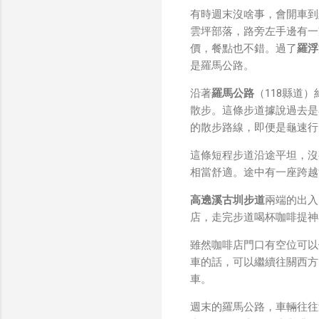
我也快速做了一個WiFi 
有時週末沒啥事，會開車到
秒級傳完，從眼鏡端將媒
雲坪部落，路旁左手邊有一
未經編碼的方式傳透過 S
價，餐點也不錯。過了
羅浮
大）。 後來因為 ...
是羅馬公路。
沿著
羅馬公路
（118縣道）
散步。這條步道據說過去是
的散步路線，即便是龜速行
這條短程步道沿途平坦，沒
相當舒適。途中有一座跨越
高遶溪古圳步道
兩端的出入
店，走完步道喝杯咖啡提神
雖然咖啡店門口有空位可以
車的話，可以繼續往關西方
車。
週末的羅馬公路，車輛往往