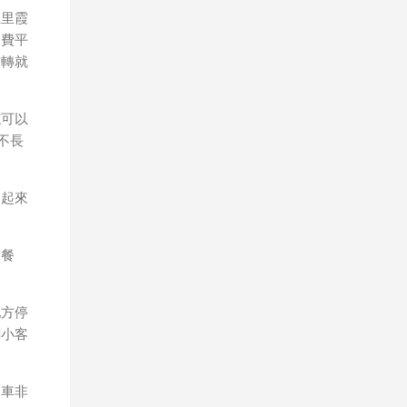
幾乎
仁里霞
是以
消費平
也較
右轉就
道
可以
不長
走起來
簡餐
地方停
輛小客
開車非