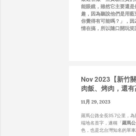
能眼鏡，雖然它主要還是
趣，因為聽說他們是用藍
你覺得有可能嗎？」，因
情在搞，所以隨口開玩笑回
負責搞應用的有幾人），
也記得更久以前，當我們
』，這類沒有建設性、不
只要聽到某SW嘴砲經理
知的遮羞布，我就會感到倒
搶風頭、噁心帶風向、搞
Nov 2023【
扛、散佈同事私生活謠言
了！） 一件理論上可以
肉飯、烤肉，還有
什麼都變成黑科技了（多
是政府不讓你普通老百姓了解
11月 29, 2023
在搞那支眼鏡，然後把軟
Ray-Ban Meta 
羅馬公路全長35.7公里，
能是透過 WiFi P2P 或
端地名首字，遂稱「
羅馬公
時，會強制要求開啟手機的 
色，也是北台灣知名的單車