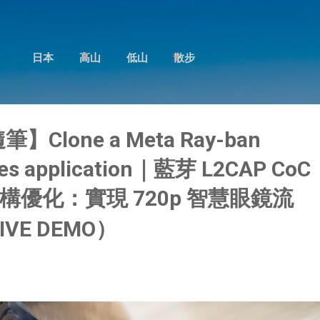
跳到主要內容
日本
高山
低山
散步
筆】Clone a Meta Ray-ban
sses application｜藍芽 L2CAP CoC
優化：實現 720p 智慧眼鏡流
IVE DEMO）