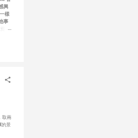
感興
一樣
他事
道他們
笑）”
技
每次
做無
、作秀
屬
，就
，只
人團隊
道
會有可
，取兩
步媒體
庫
的景
年初