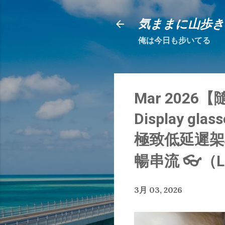
気ままに山歩き
俺は今日も步いてる
Mar 2026【隨
Display gla
極致低延遲架構
暢串流 👓（L
3月 03, 2026