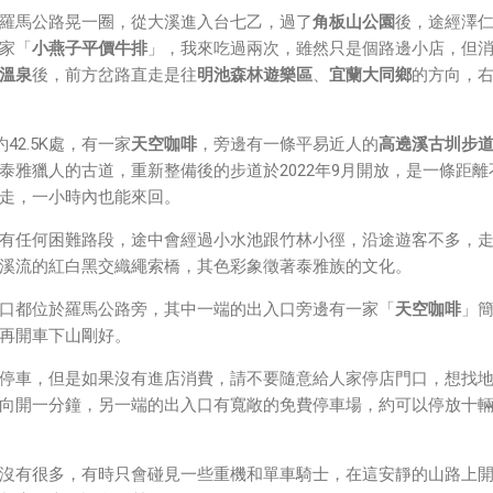
Direct 架構來做 POC，確實傳輸效率非常快，幾百 MB 的大檔
羅馬公路晃一圈，從大溪進入台七乙，過了
角板山公園
後，途經澤
體串流到手機端更是不用說的順暢，而且當時我們的媒體串流還
家「
小燕子平價牛排
」，我來吃過兩次，雖然只是個路邊小店，但
ocket 直接傳輸的（這表示傳輸時所需的頻寬會更大，功耗據說
溫泉
後，前方岔路直走是往
明池森林遊樂區
、
宜蘭大同鄉
的方向，
約42.5K處，有一家
天空咖啡
，旁邊有一條平易近人的
高遶溪古圳步
泰雅獵人的古道，重新整備後的步道於2022年9月開放，是一條距離
走，一小時內也能來回。
有任何困難路段，途中會經過小水池跟竹林小徑，沿途遊客不多，
溪流的紅白黑交織繩索橋，其色彩象徵著泰雅族的文化。
口都位於羅馬公路旁，其中一端的出入口旁邊有一家「
天空咖啡
」
再開車下山剛好。
停車，但是如果沒有進店消費，請不要隨意給人家停店門口，想找
向開一分鐘，另一端的出入口有寬敞的免費停車場，約可以停放十
沒有很多，有時只會碰見一些重機和單車騎士，在這安靜的山路上