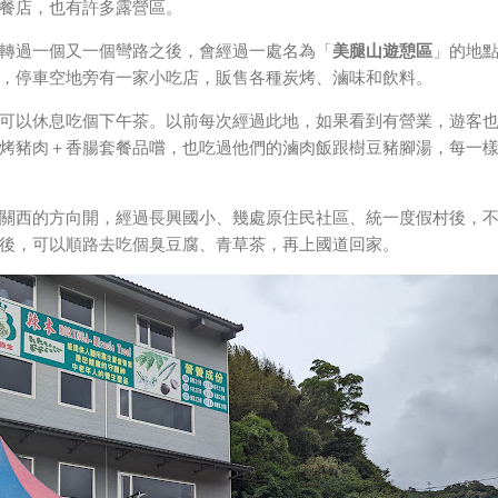
餐店，也有許多露營區。
轉過一個又一個彎路之後，會經過一處名為「
美腿山遊憩區
」的地
，停車空地旁有一家小吃店，販售各種炭烤、滷味和飲料。
可以休息吃個下午茶。以前每次經過此地，如果看到有營業，遊客
烤豬肉＋香腸套餐品嚐，也吃過他們的滷肉飯跟樹豆豬腳湯，每一
關西的方向開，經過長興國小、幾處原住民社區、統一度假村後，
後，可以順路去吃個臭豆腐、青草茶，再上國道回家。