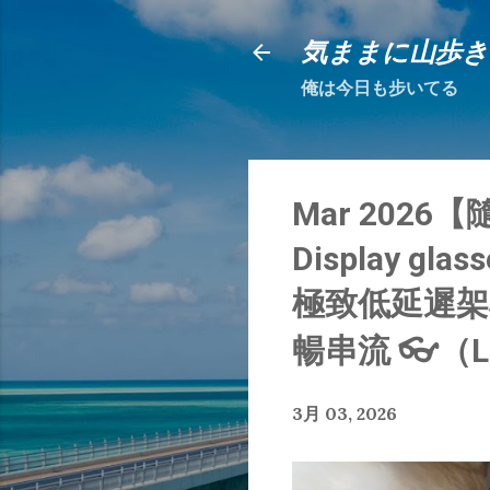
気ままに山歩き
俺は今日も步いてる
Mar 2026【隨
Display gla
極致低延遲架構
暢串流 👓（L
3月 03, 2026