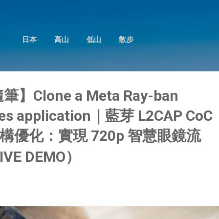
跳到主要內容
日本
高山
低山
散步
筆】Clone a Meta Ray-ban
sses application｜藍芽 L2CAP CoC
優化：實現 720p 智慧眼鏡流
IVE DEMO）