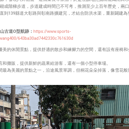
砌成階梯步道，步道建成時間已不可考，推測至少上百年歷史，兩
直到139縣道大彰路與彰南路擴建完，才結合防洪水渠，重新闢建為
碧山古道O型航跡：
https://www.sports-
idwang400/643ba30ad7442330c761630d
優美的休閒景點，提供舒適的散步和練腳力的空間，還有設有座椅和
店和攤販，提供新鮮的蔬果給游客，還有一個小型停車場。
間最為美麗的景點之一，沿途風景單調，但桐花朵朵掉落，像雪花般