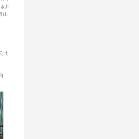
口水井
登山
公共
飛