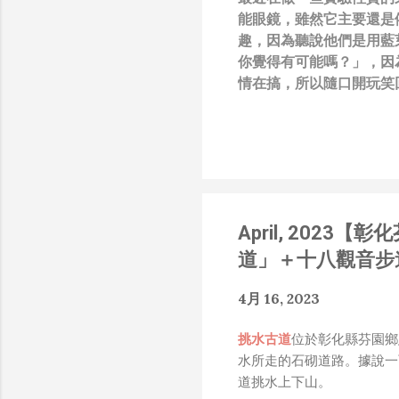
能眼鏡，雖然它主要還是
趣，因為聽說他們是用藍
你覺得有可能嗎？」，因
情在搞，所以隨口開玩笑回
負責搞應用的有幾人），
也記得更久以前，當我們
』，這類沒有建設性、不
只要聽到某SW嘴砲經理
知的遮羞布，我就會感到倒
搶風頭、噁心帶風向、搞
April, 202
扛、散佈同事私生活謠言
了！） 一件理論上可以
道」＋十八觀音步
什麼都變成黑科技了（多
是政府不讓你普通老百姓了解
4月 16, 2023
在搞那支眼鏡，然後把軟
Ray-Ban Meta 
挑水古道
位於彰化縣芬園鄉
能是透過 WiFi P2P 或
水所走的石砌道路。據說一
時，會強制要求開啟手機的 
道挑水上下山。