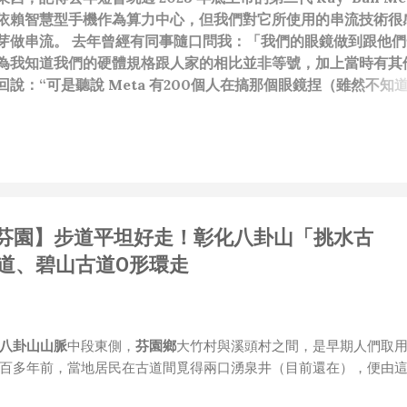
依賴智慧型手機作為算力中心，但我們對它所使用的串流技術很
芽做串流。 去年曾經有同事隨口問我：「我們的眼鏡做到跟他們
為我知道我們的硬體規格跟人家的相比並非等號，加上當時有其
說：“可是聽說 Meta 有200個人在搞那個眼鏡捏（雖然不知
啊我如果一個人可以幹贏他們200人，那我還在這幹嘛？？？（
還在研究那個眼鏡時，常聽到像是：『 他們不知道用了什麼黑科
應該從 RD 嘴裡說出來的話，而我也是不以為然。坦白講，以前
（暫且以H君稱之），沒事就把『 黑科技 』三個字掛在嘴上，當
胃口！同樣身為RD，我只覺得 Shame on you！（打嘴炮
政治操作、把別人做事的成果搶去幫自己抬轎、有鍋直接推給下
3【彰化芬園】步道平坦好走！彰化八卦山「挑水古
，還有職場霸凌，這些你他媽都頂級專業戶，除此之外沒啥洨用
做到的事情，外行人的認知被信息差，不懂加上沒實作能力去驗證
道、碧山古道O形環走
黑？比巴西黑鮑魚還黑嗎？）。反重力技術說不定也非啥黑科技
罷了。 Ray-ban Meta 的黑科技，講白了就是人家拉個百
體技能和硬體規格點滿，再加上極致優化後的成果罷了！ 當時知
的智慧眼鏡有塞入一個強大的 WiFi 6 晶片在裡面，一開始我猜測會不
八卦山山脈
中段東側，
芬園鄉
大竹村與溪頭村之間，是早期人們取
 WiFi SoftAP 的方式去做串流（確實 Meta 的智能眼鏡，在同
百多年前，當地居民在古道間覓得兩口湧泉井（目前還在），便由
WiFi 開關，所以媒體同步應該是靠 WiFi 通道做的），而去