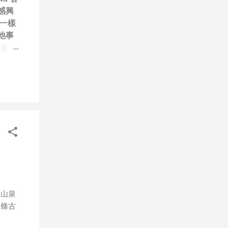
感興
一樣
他事
道他們
笑）”
技
每次
做無
、作秀
屬
，就
，只
人團隊
道
會有可
用山泉
步媒體
這條古
年初