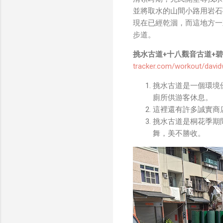
並將取水的山間小路用岩石
現在已經乾涸，而這地方一
步道。
挑水古道+十八觀音古道+
tracker.com/workout/dav
挑水古道是一個環境
廁所供游客休息。
這裡還有許多誠實商
挑水古道是桐花季期
舞，美不勝收。