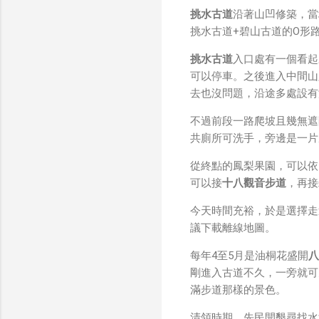
我也快速做了一個WiFi 
挑水古道
沿著山凹修築，當
秒級傳完，從眼鏡端將媒
挑水古道+碧山古道的O形
未經編碼的方式傳透過 S
大）。 後來因為 ...
挑水古道
入口處有一個看起
可以停車。之後進入中間山
去也沒問題，沿途多處設有
不過前段一路爬坡且幾無遮
共廁所可洗手，旁邊是一片
從終點的鳳梨果園，可以依
可以接
十八觀音步道
，再接
今天時間充裕，於是選擇走
議下載離線地圖。
每年4至5月是油桐花盛開
八
剛進入古道不久，一旁就可
滿步道那樣的景色。
清領時期，先民開墾尋找水