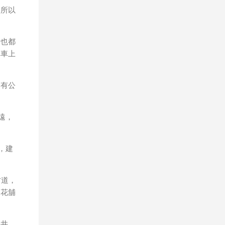
幾乎
，所以
是以
也較
旁也都
單車上
，有公
遠，
，建
古道，
桐花舖
水井，