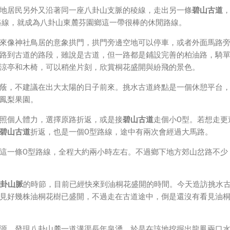
Direct 架構來做 POC，確實傳輸效率非常快，幾百 MB 的大檔
地居民另外又沿著同一座八卦山支脈的稜線，走出另一條
碧山古道
體串流到手機端更是不用說的順暢，而且當時我們的媒體串流還
路線，就成為八卦山東麓芬園鄉這一帶很棒的休閒路線。
ocket 直接傳輸的（這表示傳輸時所需的頻寬會更大，功耗據說
來像神社鳥居的意象拱門，拱門旁邊空地可以停車，或者外面馬路
路到古道的路段，雖說是古道，但一路都是鋪設完善的柏油路，騎
涼亭和木椅，可以稍坐片刻，欣賞桐花盛開與紛飛的景色。
蔭，不建議在出大太陽的日子前來。挑水古道終點是一個休憩平台
鳳梨果園。
照個人體力，選擇原路折返，或是接
碧山古道
走個小O型。若想走更
碧山古道
折返，也是一個O型路線，途中有兩次會經過大馬路。
這一條O型路線，全程大約兩小時左右。不過鄉下地方郊山岔路不少
卦山脈
的時節，目前已經快來到油桐花盛開的時間。今天造訪挑水
見好幾株油桐花樹已盛開，不過走在古道途中，倒是還沒有看見油
源，發現八卦山麓一道溝渠長年泉湧，於是在該地挖掘出龍鳳兩口