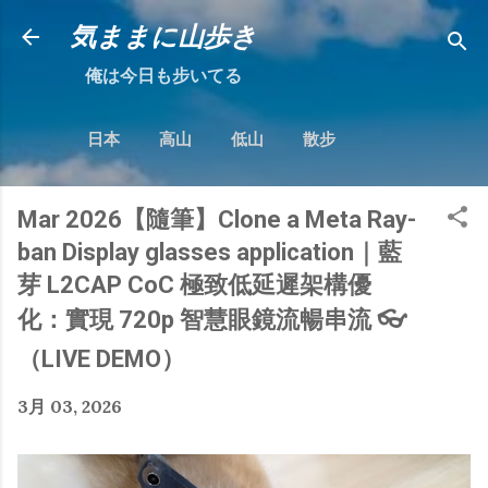
跳到主要內容
気ままに山歩き
俺は今日も步いてる
日本
高山
低山
散步
Mar 2026【隨筆】Clone a Meta Ray-
ban Display glasses application｜藍
芽 L2CAP CoC 極致低延遲架構優
化：實現 720p 智慧眼鏡流暢串流 👓
（LIVE DEMO）
3月 03, 2026