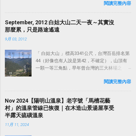
還在那邊活在山洞裡鑽木取火自我感覺良好！
定擲硬幣決定（出人頭就原路走山徑回長春
閱讀完整內容
登山口走到山頂只需40分鐘左右。體力好想鍛
國家公園。 開車走加州一號公路，途中會經過
專業在辦公室玩那些狗屎操作，不然就是在那
嶺，然後由鳶山岩那邊下至鳶峰路、出字就走
鍊腳力可以走好漢坡，想輕鬆一點可以選擇走
不少景點，其中比較著名的景點有 半月灣海灘
邊 堅守工人智慧至上，其實真的挺可悲的啦 ！
水泥路下山），結果是擲出人頭。 稍早從鳶山
環湖步道，非常適合午後花兩小時接近大自
（Half Moon Bay） 、 17里灣海岸線（17 Mile
September, 2012 白姑大山二天一夜～其實沒
一群禿鷹聚在一起終究還是禿鷹，永遠不會變
走到五十分山入口處的途中有遇到蜂群，所以
然，下山後還可以在登山口附近的攤販買冰豆
Drive） 、 鴿點燈塔（Pigeon Point
那麼累，只是路途遙遠
成獅子啦 。 關於如何在工作上使用 AI？我想到
這代表我要再次經過剛才遇到幾隻蜂群盤旋的
花和青草茶解渴。 石門山步道在2022年時曾經
Lighthouse）、 比克斯比溪大橋（Bixby Greek
一個最近的活生生（且噁心）的實例： 前陣子
地點。還好稍早經過時，蜂群沒有追上來攻擊
9月 03, 2012
重新整理過北端登山口起點的步道，這裡也是
Bridge） 、 大索爾（Big Sur） 、 麥克威瀑布
我們 team 有一票人在研究某大廠的產品架構，
我（蜂隻是黑黃相間的顏色，不知道是什麼品
最多人開始爬的起點，由當時擔任桃園市長的
（McWay Falls） 、 象海豹海灘（Elephant Seal
想要在省電和降低功耗上面和人家對齊，但我
種的蜂，但還滿大隻的），所以我心想再走一
「 白姑大山 」標高3341公尺，台灣百岳排名第
鄭文燦先生主導，經桃園市政府觀光旅遊局與
Rookery） 等！其中最精華最不可錯過的一段，
聽說他們的硬體已經不想更動了，所以只能想
次應該也沒問題吧？如果蜂群敢主動攻擊我...
44（好像也有人說是第42，不確定），山頂有
地主達成協議後開始實施整理，把原本比較老
便是 大索爾（Big Sur） ，我個人認為它有點像
辦法從中層、上層去做優化。然後這個主題好
一顆一等三角點，早年曾台灣的三大林場之
舊、雜亂的入口重新設計，並以生態工法鋪設
是美國版的清水斷崖，只是美國什麼都大，這
像去年就已經持續搞了一整年，搞到前陣子今
一，別名又叫做「 白狗大山 」。白姑大山群峰
長度約430公尺的全新步道，變得相當舒適好
裡當然也不例外！ 加州一號公路上的 大索爾
年都快過完一半了，還搞不出個屌毛。 然後有
閱讀完整內容
是一個獨立的稜脈，地理位置大約在大甲溪以
走。 今天起床連午餐都沒吃就直奔石門山登山
（Big Sur） 路段，長度約 90英里（約150公
位上級就叫我去幫忙看一下這個項目，看能不
南，北港溪以北，介於雪山山脈與中央山脈之
口，幸好登山口周邊有很多攤商販賣小吃和冷
里)，從舊金山南邊開車大約3小時車程可抵達，
能搞出什麼名堂出來。然後 SW team 在主導這
間。所以長久以來白狗大山是屬於雪山山脈或
飲，我買了一個炸蛋蔥油餅、一瓶椰奶和青草
Nov 2024【陽明山溫泉】老字號「馬槽花藝
途中還會經過一座世界最高的混凝土拱橋 Bixby
玩意兒的名義 leader，竟然是某位根本不懂技術
是中央山脈並沒有確定，比較多人說是屬於雪
茶帶上山。今天是第三次來爬石門山，從北側
村」的溫泉管線已恢復｜在木造山景湯屋享受
Greek Bridge 。 大索爾 （Big Sur） 這一段路，
的女經理，之前有幾次她要我加一些莫名其妙
山山脈。白姑大山山勢雄偉壯麗，但山路陡峭
登山口起登，沿著景春步道上 石門山 ，然後順
半露天硫磺溫泉
是開車往返舊金山與洛杉磯途中，最壯觀的一
的測試功能（要比喻的話，就像是他們試圖在
岔路多，是不好爬的一座高山，所以就有山友
路前往 清水坑山 ，再去 太平山 ，然後由好漢
條路線，曾經被美國 National Geographic 國家
開車時把車內的冷氣系統...
11月 11, 2024
就將它與「 羊頭山 」、「 畢祿山 」、「 屏風
坡下山，全程約5.2公里，走完一圈O型大約是兩
地理雜誌評選為 一生必去的五十大景點之一 。
山 」並稱為「 中橫四辣 」，可見其難度！甚至
個小時。 石門山健行（景春步道上，好漢坡