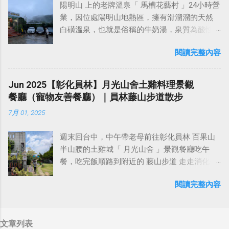
這個路段一邊是碧波萬頃、一望無際的太平
陽明山 上的老牌溫泉「 馬槽花藝村 」24小時營
有山友用「遙遠而鹹濕的終極高山」、「最難
下）健行足跡： https://www.sports-
洋，另一邊則是 Santa Lucia 陡峭高聳的懸崖山
業，因位處陽明山地熱區，擁有滑溜溜的天然
爬的獨立山頭」等字句來形容這座山。白姑大
tracker.com/workout/davidwang400/688de748
脈，岩石激起片片白色浪花，是加州一號公路
白磺溫泉，也就是俗稱的牛奶湯，泉質為酸性
山不僅岔路多，途中還要跨過許多巨大倒木，
1ec6ca7381e1611c 在這個寬敞的平台吃午餐休
上，最為經典的景觀。 再往南一點，可以到達
硫酸鹽氯化物泉，PH值2~4，最高溫度達
鑽過很多沒有展望的箭竹林路段，如果不是要
息 炸蛋蔥油餅一個50元，塗上辣椒醬還不錯吃
著名的 赫士古堡（Hearst Castle） ，這是美國
閱讀完整內容
99°C，為火山性溫泉，溫泉終年不竭。泡完湯
完成百岳或是鍛鍊體力和意志力，一般人應該
椰奶約500ml，一瓶90元，味道還可以，但有點
的出版業巨頭 William Randolph Hearst 家族的
還能享用山產美食，這裡的半露天湯屋頗有偽
不會無聊到想要去這座山。 民國45年 林文安 只
貴 輕鬆登頂石門山 遠處好像可以望見加里山和
私人城堡。作為加利福尼亞，乃至美國西部的
出國的感覺，可以算是台北近郊想上山泡湯的
帶簡易裝備坐蹦蹦車、索道直達白仙洞招待
Jun 2025【彰化員林】月光山舍土雞料理景觀
鵝公髻山 順便又去撿了清水坑山（雖然來過
頂級名宅...
平民首選吧。 馬槽花藝村的溫泉屬於青磺泉，
所，二個小時即創下白姑大山光復後首登記
餐廳（寵物友善餐廳）｜員林藤山步道散步
了） 清水坑山的展望 太平山 山徑旁發現一個建
是陽明山地區常見的泉質。青磺泉的特色是帶
錄。民國60年鐵道廢棄，他們爬了四天才登
築物，以為是以前的檢查哨啥的，走近一看原
7月 01, 2025
有硫磺味，顏色呈乳白色或淡青色。 馬槽花藝
頂。白姑大山早年的登山路線，其實是從中橫
來是廁所 高壓電塔 發現一處可以欣賞石門水庫
村提供多種溫泉池，包括： 不同溫度的熱水池:
青山上線起登，需爬升2500公尺，且在一天內
的觀景點 由好漢坡下山 好漢坡確實很陡，若是
週末回台中，中午帶老母前往彰化員林 百果山
提供不同溫度的選擇，例如 38 度和 42 度的熱
來回，非常之辛苦。原有的登山口自從九二一
從這裡上山，應該也是小累 下山回到北側登山
半山腰的土雞城「 月光山舍 」景觀餐廳吃午
水池，讓遊客可以根據自己的喜好調整。 冷水
地震中橫青山段毀損後一起被廢棄，後來岳界
口，許多攤販都已經收攤了
餐，吃完飯順路到附近的 藤山步道 走走消化一
池: 提供冷水池，讓遊客可以冷熱交替泡湯，促
的山友另闢「 三錐山路線 」，改為由「 紅香部
下。 彰化員林的 百果山 ，屬於八卦山風景區的
進血液循環。 電療池: 這是馬槽花藝村比較特別
落 」進入，由於途中有營地可紮營，登山時間
閱讀完整內容
一員，是員林人熟悉的後山遊憩地，也是 參山
的溫泉池，利用微弱電流刺激肌肉，達到舒緩
放大到2至3天，行程也變得輕鬆許多！現在攀
國家風景區 的重要子區之一。鄰近有藤山步
的效果。 泥漿池: 提供泥漿池，讓遊客可以享受
登白姑大山，一般通常會安排三天兩夜，其次
道、隴頂古道、萬里長城步道、二百崁／三百
泥漿浴，據說對皮膚有益。 今年9月左右，馬槽
是二天兩夜或二天一夜（於司宴池營地紮
文章列表
崁／四百崁步道等多條自然步道，沿途可見荔
花藝村因為溫泉管線問題沒有熱水，故有好幾