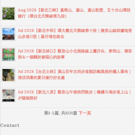
營），最變態的走法則是一日單攻。白姑大山
枝、蓮霧等果園，空氣裡常有淡淡果香，不論
個月時間停止提供泡湯服務，附近的一些溫泉
因為地形複雜加上氣候多變，且沿途箭竹林和
Aug 2026【新北三峽】鳶尾山、鳶山、鳶山彩壁、五十分山環狀
登高或健行都非常適合 今天來用餐的這家 月光
旅館也都是暫停營業的狀態，前陣子有幾次去
岔路不少，是許多山友眼中難以征服的高山，
健行（環台北天際線第九段）
山舍景觀餐廳 ，坐擁180度無障礙物視野，是欣
陽明山爬山想順路去泡湯，結果都沒有溫泉可
因此不建議一般登山客獨自上山（發生在去年
賞夕陽和夜景的絕佳地點！天氣晴朗時，白天
用，到了11月中旬的週六，晚上打電話去詢
的白姑大山山難--張博崴事件就是因為沒經驗還
Jul 2026【新北中和】環大臺北天際線第十段｜微笑山線烘爐地登
從這裡可遠眺王功漁港、雲林六輕，以及近在
問，確認溫泉已經恢復正常，立馬決定隔天上
一個人獨自上山所造成的遺憾）。 白姑大山山
山步道O型｜墓仔埔也敢去
咫尺高鐵全貌。 餐廳室內用餐空間，採光很
山去泡湯。 週日下午4點左右從林口出發，接近
難事件 ：2011/2/27，中山醫一位就讀大四的張
好，座位主要以大圓桌，8~10人為主，不過若
下午5點抵達，馬槽溫泉這裡像是個遺世獨立的
姓大學生，在經驗及裝備不足情況下，卻選擇
Jul 2026【新北林口】觀音山小北插路線上鷹仔尖、東明山、潮音
只有2～3人，沒客滿的話，店家也會接受訂
世界，因為大眾交通方式不便，很多人可能聽
洞＆一個關於被噁心的故事
獨攀難度極高的白姑大山，在與女友通過手
位。除了室內座位，身為景觀餐廳，當然也少
過但是沒來過。原本以為溫泉這幾天才剛重新
機，說自己可能迷路後，遂告失蹤。當日下山
不了戶外的座位區。不過無論選擇室內或戶外
啟用，且已經快要入夜了，應該人會比較少，
Jul 2026【台北士林】溪山百年古圳步道順訪颱風後的儷人瀑布｜
的山友亦告知，沿路並未碰到張姓大學生上
座位，都能感受到不同的氛圍，想欣賞夜景的
清涼消暑的夏日健行好去處
結果到了停車場看見幾乎停滿車，真是令人感
山，推斷應該是還沒上山就迷路了。後經官方
話，可以選擇晚上過來，假日可能需要提前預
到意外！ 今天使用的是半露天風呂大湯屋（費
與民間動員500人次搜救，仍無下文，歷經50餘
約。 月光山舍景觀餐廳 提供多樣化的菜色，販
Jul 2026【新北八里】觀音山午後快閃散步｜楓櫃斗湖步道上山｜
用是一張小朋友），裡面空間寬敞，能夠泡湯
天，直到2011/4/20才被民間登山人士黃國書先
售湯品、沙拉、炒時蔬、肉品、煎蛋、鮮魚、
夕陽無限好
一小時，備品也相當齊全，兩條毛巾、熱水
生，沿北港溪谷垂降下切找到遺體。此事件因
現打飲品、輕食小點心、鬆餅類、咖啡、個人
壺、礦泉水、咖啡包和茶包，杯具、吹風機，
家屬擬提國賠及建議限縮登山條件，影響甚
鍋，採自行先至櫃檯點餐結帳。 月光山舍土雞
第1-5篇, 共601篇
下一頁
也有插座可使用。 今天下午山上開始下起小
巨，引起山界譁然。 序 歸類 名稱 別稱 說明 標
料理景觀餐廳 電話：04-8334131 營業時間：
雨，還起了大霧，陽金公路和中湖戰備道路，
準 高度...
Contact
11:00～14:00 / 16:30～22:00 (週二公休) 地址：
很多路段都是沒有路燈的，晚上如果起濃霧，
彰化縣員林市出水巷57-6號 以下是彰化員林百