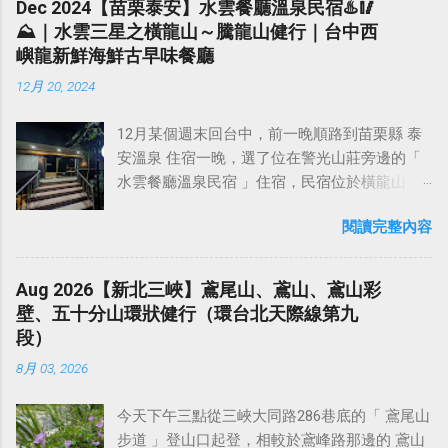
」之一。 武夷山還具有豐富的歷史文化遺產，
Dec 2024【苗栗泰安】水雲餐廳溫泉民宿♨️🥢
傳統文化中，泰山一直有「五嶽獨尊」的美
道教傳說、懸棺文化讓這裡的山水更多了一分
⛰️｜水雲三星之橫龍山～騰龍山健行｜台中西
譽。自秦始皇封禪泰山後，歷朝歷代帝王不斷
靈秀之氣。 武夷山 亦稱 武彝山 ，武夷山脈北
嶼龍新鮮海鮮古早味餐廳
在泰山封禪和祭祀，並且在泰山上下建廟塑
段東南麓，是著名的旅遊勝地。主要景區範圍
12月 20, 2024
神，刻石題字。 東嶽泰山 （山東）、 西嶽華山
約70平方公里，平均海拔為350公尺，屬於典型
（陝西）、 北嶽恆山 （山西）、 南嶽衡山
的 丹霞地貌 ，億萬年大自然的鬼斧神工，形成
12月某個週末回台中，前一晚順路到苗栗縣 泰
（湖南）、 中嶽嵩山 並稱為 中國五嶽 。自古
了碧水丹峰的美景，共有36峰布列在武夷溪兩
安溫泉 住宿一晚，選了位在警光山莊旁邊的「
以來，以東為尊，而泰山在東，因此被歷代封
岸。溪水清碧，浪環九曲，乘竹筏游溪，可兼
水雲餐廳溫泉民宿 」住宿，民宿位於橫龍山、
建帝王選為仰天功之巍巍而封禪祭祀的地方。
覽山水之勝。1999年武夷山被聯合國教科文組
鳥嘴山與虎山之間的 汶水溪谷 之中，旁邊就是
泰山自然而然，就被尊為 五嶽之首 。 五嶽，是
織批准列入《 世界遺產名錄 》，成為世界文化
閱讀完整內容
「 泰安警光山莊 」，而警光山莊是泰安溫泉的
家喻戶曉的名詞，五個方位，五處山巒，承載
與自然「雙遺產」。 相傳西元前4600年，彭祖
源頭，所以這裡的溫泉可以說是相當純正的。
的不僅僅是一方美景，更是五處古人的哲思，
和他的一對雙胞胎的兒子彭武、彭夷隱居福建
水雲餐廳溫泉民宿 的客房乾凈整齊，每個房間
將天地山河用這五個地方所代表，四方山河有
Aug 2026【新北三峽】鳶尾山、鳶山、鳶山彩
名山碧水之間，住於幔亭峰下，茹芝飲瀑，遁
都面對汶水溪，早上可以一邊泡湯一邊欣賞美
了憑依，神州有了倚靠，而儘管它在風景上或
壁、五十分山環狀健行（環台北天際線第九
跡養生， 教人開墾荒地，種植糧食棉花、花
麗的溪谷風光和山景。 民宿採客房內泡溫泉，
許有所不及黃山張家界，不及川西壩上等等，
段）
果、茶葉，挖井取水。成為福建彭氏始祖。後
沒有公共浴場 （如果想用公共浴場，也可以去
但縱觀歷史，俯察中華，卻並沒有一處歷史能
人便將此山用彭武、彭夷命名為武夷山，福建
8月 03, 2026
旁邊的警光山莊泡湯）。店家說溫泉水是直接
比得上五嶽，也沒有一處方位能取代他們的地
武夷山脈，毗鄰江西省，主峰 黃崗山 （海拔
接溫泉管線，在12月冬季，放滿熱水下去泡湯
位，這就是文明賦予它的歷史意義，百代而
2158米） ，是福建省第一高峰。 武夷山景區
今天下午三點從三峽大同路286巷底的「 鳶尾山
溫度剛剛好，不用再另外放冷水。 來住宿的
來，未曾斷絕。 泰山，以五嶽獨尊名揚天下，
內，雖無特別的高峰，但奇景甚多，特別是武
步道 」登山口起登，相較於鳶峰路那邊的 鳶山
話，會附美味的西式早餐（晚餐好像也可以另