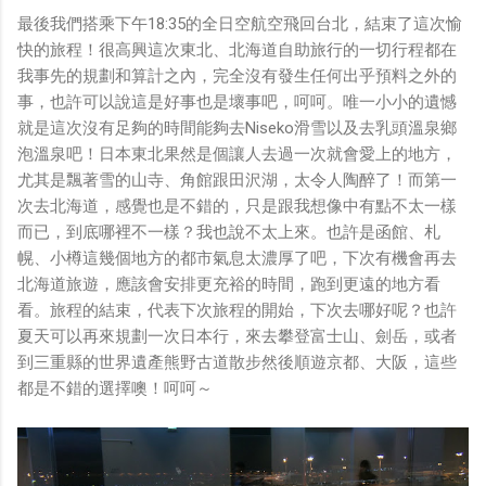
最後我們搭乘下午18:35的全日空航空飛回台北，結束了這次愉
快的旅程！很高興這次東北、北海道自助旅行的一切行程都在
我事先的規劃和算計之內，完全沒有發生任何出乎預料之外的
事，也許可以說這是好事也是壞事吧，呵呵。唯一小小的遺憾
就是這次沒有足夠的時間能夠去Niseko滑雪以及去乳頭溫泉鄉
泡溫泉吧！日本東北果然是個讓人去過一次就會愛上的地方，
尤其是飄著雪的山寺、角館跟田沢湖，太令人陶醉了！而第一
次去北海道，感覺也是不錯的，只是跟我想像中有點不太一樣
而已，到底哪裡不一樣？我也說不太上來。也許是函館、札
幌、小樽這幾個地方的都市氣息太濃厚了吧，下次有機會再去
北海道旅遊，應該會安排更充裕的時間，跑到更遠的地方看
看。旅程的結束，代表下次旅程的開始，下次去哪好呢？也許
夏天可以再來規劃一次日本行，來去攀登富士山、劍岳，或者
到三重縣的世界遺產熊野古道散步然後順遊京都、大阪，這些
都是不錯的選擇噢！呵呵～