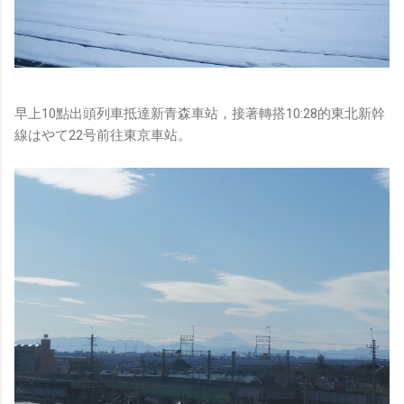
早上10點出頭列車抵達新青森車站，接著轉搭10:28的東北新幹
線はやて22号前往東京車站。