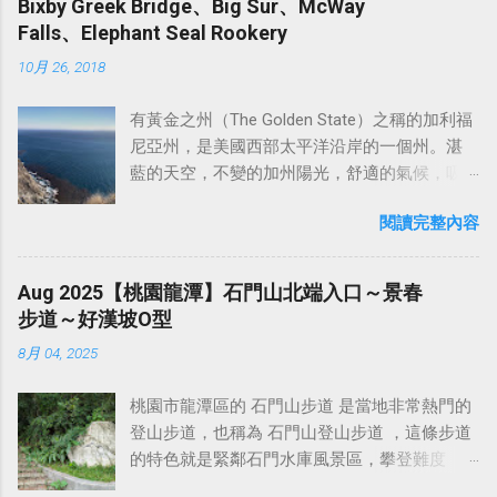
橋及鶯歌等地區風光。 鳶山 位於新北市三峽市
Bixby Greek Bridge、Big Sur、McWay
停四、五輛小客車。 我今天是停在橫龍山登山
樣，成為中華民族的精神文化的縮影。泰山最
後就沒有再去學 Linux 了。 連技術大神都擁抱
區的西南方，屬 雪山山脈支脈 稜端，因山型似
Falls、Elephant Seal Rookery
口附近，先走10分鐘抵達橫龍山，在後再接橫
引人入勝的地方就是泰山是中國歷史上唯一受...
AI 了，台廠裡卻還有很多意圖維護自己身為舊
飛翔的鳶鳥而得名。民國74年當時的鎮長張秀
龍古道，續行至 騰龍山 ，然後下山，從1號救
10月 26, 2018
石器時代人類碼農最後尊嚴的智障狗，在那邊
豐先生為紀念台灣光復四十年，在山頂建立一
援牌那邊走下山至橫龍古道登山口，再踢產業
說著嘲諷、看不起 AI 的可悲話（以為自己的工
座和平鐘樓，為鳶山風景區的特殊景點，名列
道路回到停車處，這樣剛好一個小O型，這個路
有黃金之州（The Golden State）之稱的加利福
人智慧才是最高級智慧...笑屎💩）。像是每次我
三峽五景之一。 過鳶山後，再走20分鐘即可抵
線從3號救援牌之後才有小小的爬升，其餘路段
尼亞州，是美國西部太平洋沿岸的一個州。湛
用 AI 來解決一些問題，就有一些北七在那邊臭
達鳶山彩壁，這是造訪鳶山必訪的景點。今天
都滿平坦好走，全程慢慢走大約兩小時左右即
藍的天空，不變的加州陽光，舒適的氣候，吸
一些諸如：『可是 AI 給的東西到底對不對？』
在這裡看到兩位應該是泰國還是越南的一對情
可走完。 橫龍山~騰龍山O型走：
引不同種族人們在此定居，將加州形塑出自
這種話（ AI 給的東西對不對端看你會不會用
侶黨，在這邊對著手機鏡頭忘情演出，還自帶
https://www.sports-
閱讀完整內容
由、多元的氣息，人口居全美第一。而著名的
啦，啊你不會用、瞧不起，更抗拒使用，結果
真人音效（抖音一響父母白養？？），不知道
tracker.com/workout/davidwang400/675d1f07a
加州一號公路（CA SR-1） 則是北美最受歡迎
就是你們只能在旁邊說這些酸酸言論嘴秋自嗨
是在錄短視頻還是在直播，其作秀入戲之表
f5cfe0bacc7b0e2 請注意，到了 阿水泊露營區
的自駕遊路線，沒有之一。來到美國旅遊一定
而已啦！ ），不然就是用不屑、找碴的口氣
Aug 2025【桃園龍潭】石門山北端入口～景春
現，應該不輸某些台廠的戲精演員。我簡單拍
的入口後，再往上開馬上有個岔路，這裡必需
要開車走過一遍！相信每一次駐足，都能被載
說：『那個是 AI 弄的』（ 所以你這個逼哀仔是
步道～好漢坡O型
幾張紀念照後，便繼續往 五十分山 的方向前
走有舖設水泥的右方岔路 上去才對，左方岔路
入你的人生史冊中。 加州一號公路 ，全長約
比較高尚是不是？ ），更智障的還會嘲諷：
進。 過 鳶山彩壁 後，再行約20分鐘，即可抵達
入口的護欄上面，不知道是哪個87用筆亂寫橫
8月 04, 2025
655英里（約1,000公里左右），是往返加州南北
『你是不是 AI 走火入魔？』（ 嗯～你媽才入
海拔 296 公尺的 五十分山 ，山頂腹地頗寬廣，
龍山，還畫一個箭頭誤導...
方向的一條州級公路，主要沿著太平洋西海岸
魔，你全家都綠圾邪教走火入魔唷^_^ ）。總之
設有圖根點基石，是極佳的觀景場所。在五十
桃園市龍潭區的 石門山步道 是當地非常熱門的
蜿蜒。從舊金山北邊的萊格特（Leggett）開
我前段時間真的已經聽這些無能者的可悲發言
分山休息10分鐘後啟程下山，途中本來想走水
登山步道，也稱為 石門山登山步道 ，這條步道
始，一路蜿蜒向南，直到洛杉磯南部的聖克萊
聽到覺得很噁心了！ 我個人是覺得，時代的轉
泥路快速下山，但考慮到時間還早，下山後走
的特色就是緊鄰石門水庫風景區，攀登難度
蒙特（San Clemente），穿越了加州整個西部
輪已經在瘋狂的向前運轉，但某些台廠吃屎狗
柏油路可能會曬太陽，正當猶豫不決時，我決
低，有多條難度不同的登山步道可以選擇，從
海岸線，沿途還會經過許多各具風情的小鎮和