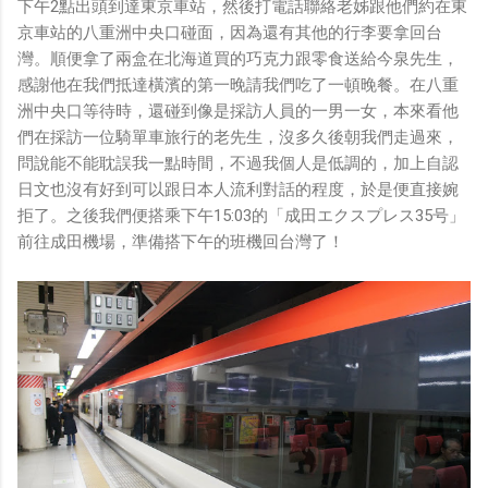
下午2點出頭到達東京車站，然後打電話聯絡老姊跟他們約在東
京車站的八重洲中央口碰面，因為還有其他的行李要拿回台
灣。順便拿了兩盒在北海道買的巧克力跟零食送給今泉先生，
感謝他在我們抵達橫濱的第一晚請我們吃了一頓晚餐。在八重
洲中央口等待時，還碰到像是採訪人員的一男一女，本來看他
們在採訪一位騎單車旅行的老先生，沒多久後朝我們走過來，
問說能不能耽誤我一點時間，不過我個人是低調的，加上自認
日文也沒有好到可以跟日本人流利對話的程度，於是便直接婉
拒了。之後我們便搭乘下午15:03的「成田エクスプレス35号」
前往成田機場，準備搭下午的班機回台灣了！