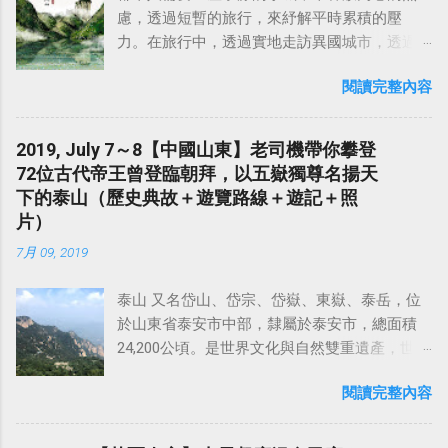
慮，透過短暫的旅行，來紓解平時累積的壓
力。在旅行中，透過實地走訪異國城市，透過
人與人之間的交流，甚至是品嚐當地的美食佳
閱讀完整內容
餚，來認識不同國家、不同地區的歷史和文
化，豐富自己的人生經驗，寫下自己的故事，
這不就是旅行的意義嗎？ 2019年夏天，藉著一
2019, July 7～8【中國山東】老司機帶你攀登
次到蘇州出差的機會，和在上海出差的同事相
72位古代帝王曾登臨朝拜，以五嶽獨尊名揚天
約，找個週末，搭一趟高鐵，來武夷山品一壺
下的泰山（歷史典故＋遊覽路線＋遊記＋照
大紅袍，感受當地的茶文化，靜享怡然自得。
片）
中國旅遊對我的吸引力，除了每個地區獨具特
7月 09, 2019
色的道地中華料理之外，最大的魅力應該是那
壯麗的山河，以及有故事的歷史古蹟。而距離
泰山 又名岱山、岱宗、岱嶽、東嶽、泰岳，位
上海不遠，且最有名的 黃山 、 泰山 這些風景
於山東省泰安市中部，隸屬於泰安市，總面積
名勝，之前來大陸出差時都去過了，剩下的山
24,200公頃。是世界文化與自然雙重遺產，世界
嶽景勝地，距離上海又不遠的，就當屬福建南
地質公園，全國重點文物保護單位，國家重點
平的「 武夷山 」莫屬了。 武夷山位於福建省北
閱讀完整內容
風景名勝區，國家5A級旅遊景區。 泰山的主峰
部，是世界文化與自然遺產雙重遺產地，曾被
「 玉皇頂 」海拔1545米，氣勢雄偉磅礴，有「
《 孤星旅遊指南 》評為「 全球十大最幸福地方
五嶽之首 」、「 天下第一山 」的之稱。在漢族