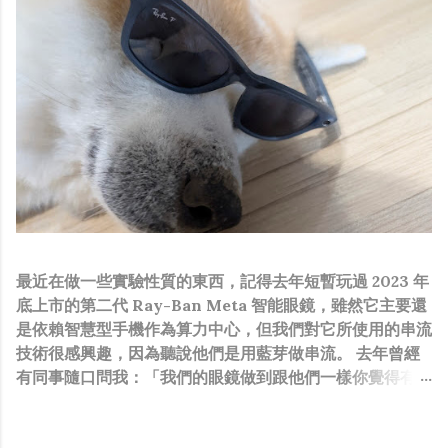
最近在做一些實驗性質的東西，記得去年短暫玩過 2023 年
底上市的第二代 Ray-Ban Meta 智能眼鏡，雖然它主要還
是依賴智慧型手機作為算力中心，但我們對它所使用的串流
技術很感興趣，因為聽說他們是用藍芽做串流。 去年曾經
有同事隨口問我：「我們的眼鏡做到跟他們一樣你覺得有可
能嗎？」，因為我知道我們的硬體規格跟人家的相比並非等
號，加上當時有其他事情在搞，所以隨口開玩笑回說：“可