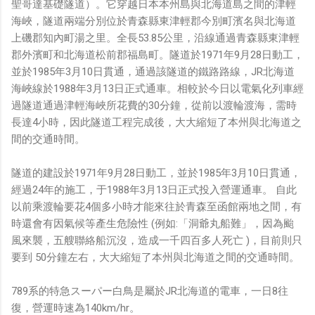
聖哥達基礎隧道）。它穿越日本本州島與北海道島之間的津輕
鏡有塞入一個強大的 WiFi 6 晶片在裡面，一開始我猜測會
海峽，隧道兩端分別位於青森縣東津輕郡今別町濱名與北海道
不會有可能是透過 WiFi P2P 或 WiFi SoftAP 的方式去做
上磯郡知內町湯之里。全長53.85公里，沿線通過青森縣東津輕
串流（確實 Meta 的智能眼鏡，在同步媒體時，會強制要
郡外濱町和北海道松前郡福島町。隧道於1971年9月28日動工，
求開啟手機的 WiFi 開關，所以媒體同步應該是靠 WiFi 通
並於1985年3月10日貫通，通過該隧道的鐵路路線，JR北海道
道做的），而去年初我也快速做了一個WiFi Direct 架構
海峽線於1988年3月13日正式通車。相較於今日以電氣化列車經
來做 POC，確實傳輸效率非常快，幾百 MB 的大檔幾乎秒
過隧道通過津輕海峽所花費的30分鐘，從前以渡輪渡海，需時
級傳完，從眼鏡端將媒體串流到手機端更是不用說的順暢，
長達4小時，因此隧道工程完成後，大大縮短了本州與北海道之
而且當時我們的媒體串流還是以未經編碼的方式傳透過
間的交通時間。
Socket 直接傳輸的（這表示傳輸時所需的頻寬會更大，功
耗據說也較大）。 後來因為 ...
隧道的建設於1971年9月28日動工，並於1985年3月10日貫通，
經過24年的施工，于1988年3月13日正式投入營運通車。 自此
以前乘渡輪要花4個多小時才能來往於青森至函館兩地之間，有
時還會有因氣候等產生危險性 (例如:「洞爺丸船難」，因為颱
風來襲，五艘聯絡船沉沒，造成一千四百多人死亡 )，目前則只
要到 50分鐘左右，大大縮短了本州與北海道之間的交通時間。
789系的特急スーパー白鳥是屬於JR北海道的電車，一日8往
復，營運時速為140km/hr。