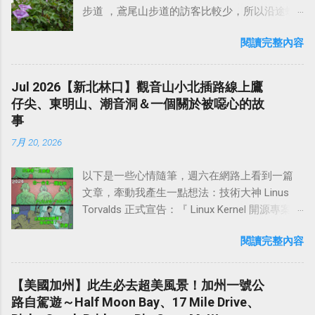
中國歷代曾有72位皇帝到泰山封禪 。杜甫一首
彝溪兩岸，除了有自然天成的石峰澗水外，還
步道 ，鳶尾山步道的訪客比較少，所以沿途蜘
外預訂），退房時間是早上11點，早上吃完早
《望岳》中的「 會當凌絕頂，一覽眾山小 」表
有船形懸棺此一人文景觀。當年 徐霞客 先是乘
蛛網不少。登山口附近的道路狹窄不好停車，
餐還可以泡湯享受一下。簡而言之，這裡水質
達出自信自勵的意志和堅定豪邁的氣概，亦充
船沿溪而游，記敘了武夷山中36峰中之大部分
閱讀完整內容
建議將車輛停在外面三峽老街附近再走進來。
好，環境清幽，雖然附近沒有商店，但其實15
分體現出泰山的巍峨雄偉與險峻。 泰山風景以
山峰。其記以溪水回曲為線索，幾乎每曲都有
如果是騎機車，快要抵達登山口之前，路旁有
分鐘車程就有萊爾富超商，也不會非常不方
壯麗著稱，重疊的山勢，厚重的形體，蒼松巨
不同景觀，然後登陸從山中行，對山中寺廟以
幾處小空曠處可停車。從登山口至鳶尾山大約
便。 不過來這個地方，就是享受溫泉、享受寧
Jul 2026【新北林口】觀音山小北插路線上鷹
石的烘托，雲煙的變化，使它在雄渾中兼有明
及飛瀑林木都一一歷。 武夷山具有桂林之秀，
20～30分鐘步程，再續行半小時即抵達海拔220
靜、享受大自然，太吵雜的商業設施反而顯得
仔尖、東明山、潮音洞＆一個關於被噁心的故
麗，靜穆中透著神奇。最為有名的是「 泰山四
黃山之奇，華山之險，泰山之雄，居五嶽之
公尺的 福德坑山東峰 ，這邊有一個休息涼亭，
多餘。然後這附近有許多登山步道，隔天早上
事
大奇觀 」。古人以「 泰山北斗 」來喻指人道德
首，堪稱天下第一山。1986年，時任中國作家
山景第一排的展望挺不錯，在此休息10分鐘後
退房都可以順便去健行，其中最有名的就是 水
高、名望重或有卓越成就為眾人所敬仰的人。
協會主...
7月 20, 2026
繼續前進！ 續行一段爬坡後，即抵達 長春嶺 ，
雲三星 的 虎山 、 鳥嘴山 、 橫龍山 。 位在苗
泰山 也 是王母娘娘神話傳說的發祥地。早在魏
長春嶺這裡有一個小涼亭，展望也不錯。且這
栗泰安溫泉旁的「虎山」、「鳥嘴山（上島
晉時期就建有王母池道觀。王母池位於泰山南
以下是一些心情隨筆，週六在網路上看到一篇
裡是鳶山環狀路線的三岔路口，回程會從這邊
山）」、「橫龍山」，形成虎、鳳、 龍三獸磐
麓環山路東首，古稱「群玉庵」，又名「瑤
文章，牽動我產生一點想法：技術大神 Linus
下至 鳶山岩 ，然後抵達 鳶峰路登山口 ，構成
據的態勢，故有「 水雲三星 」的稱號。 水雲三
池」。三國魏曹植有「東過王母廬」的詩句，
Torvalds 正式宣告：『 Linux Kernel 開源專案會
一個環狀健行路線。 從長春嶺續行，途中經過
星 中，我認為 橫龍山最值得去走 ，沿著 橫龍
唐李白有「朝飲王母池」的吟詠 。 從司馬遷的
擁抱 AI，不爽的人大可 Fork 一套自己來，不然
一個楓樟亭，這裡展望不錯，可以眺望波光嶙
產業道路 開到底，即可抵達橫龍山登山口，產
名言：「人固有一死，或重於泰山，或輕於鴻
閱讀完整內容
就閃開』。 Linus 是誰？Linux 又是什麼東西，
峋的大漢溪，微風吹來相當舒服。續行25分鐘
業道路的路旁有空地，可停少數幾輛小客車。
毛」，到「泰山壓頂不彎腰」,杜甫「會當凌絕
不知道的話可以自己去問 AI。我想起快20年前
後，即抵達海拔高度321公尺的 福德坑山（鳶
天氣好的話，從產業道路這裡，就能欣賞到非
頂，一覽眾山小」。 泰山，這個有著數千年精
大學時期時，曾學過玩過幾年 Linux 搞伺服器，
山） ，山頂腹地不算很寬敞，設有三等三角點
【美國加州】此生必去超美風景！加州一號公
常壯觀的雲海景觀！或者也可以繼續開到 橫龍
神文化的滲透和渲染以及人文景觀的烘托，而
記得當初最早接觸的好像是 Fedora 4，然後
基石一顆，從上頂旁的展望點可觀賞土城、板
路自駕遊～Half Moon Bay、17 Mile Drive、
古道 的登山口，那邊登山口前方的空地大約可
被稱為「 五嶽之首 」的地方，猶如攀登長城一
Ubuntu 也玩過，但後來開始工作用 Mac 電腦之