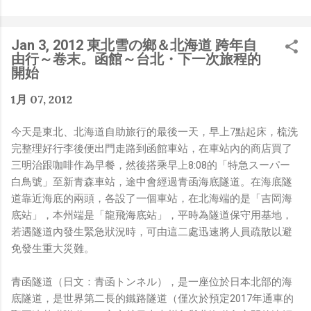
是聽說 Meta 有200個人在搞那個眼鏡捏（雖然不知道他們
負責搞應用的有幾人），啊我如果一個人可以幹贏他們200
人，那我還在這幹嘛？？？（笑）” 也記得更久以前，當我
Jan 3, 2012 東北雪の鄉＆北海道 跨年自
們還在研究那個眼鏡時，常聽到像是：『 他們不知道用了
由行～卷末。函館～台北・下一次旅程的
什麼黑科技 』，這類沒有建設性、不應該從 RD 嘴裡說出
開始
來的話，而我也是不以為然。坦白講，以前每次只要聽到某
1月 07, 2012
SW嘴砲經理（暫且以H君稱之），沒事就把『 黑科技 』
三個字掛在嘴上，當做無知的遮羞布，我就會感到倒胃口！
今天是東北、北海道自助旅行的最後一天，早上7點起床，梳洗
同樣身為RD，我只覺得 Shame on you！（打嘴炮、作
完整理好行李後便出門走路到函館車站，在車站內的商店買了
秀搶風頭、噁心帶風向、搞政治操作、把別人做事的成果搶
三明治跟咖啡作為早餐，然後搭乘早上8:08的「特急スーパー
去幫自己抬轎、有鍋直接推給下屬扛、散佈同事私生活謠
白鳥號」至新青森車站，途中會經過青函海底隧道。在海底隧
言，還有職場霸凌，這些你他媽都頂級專業戶，除此之外沒
道靠近海底的兩頭，各設了一個車站，在北海端的是「吉岡海
啥洨用了！） 一件理論上可以做到的事情，外行人的認知
底站」，本州端是「龍飛海底站」，平時為隧道保守用基地，
被信息差，不懂加上沒實作能力去驗證，就什麼都變成黑科
若遇隧道內發生緊急狀況時，可由這二處迅速將人員疏散以避
技了（多黑？比巴西黑鮑魚還黑嗎？）。反重力技術說不定
免發生重大災難。
也非啥黑科技，只是政府不讓你普通老百姓了解罷了。
Ray-ban Meta 的黑科技，講白了就是人家拉個百人團隊
青函隧道（日文：青函トンネル），是一座位於日本北部的海
在搞那支眼鏡，然後把軟體技能和硬體規格點滿，再加上極
底隧道，是世界第二長的鐵路隧道（僅次於預定2017年通車的
致優化後的成果罷了！ 當時知道 Ray-Ban Meta 的智慧眼