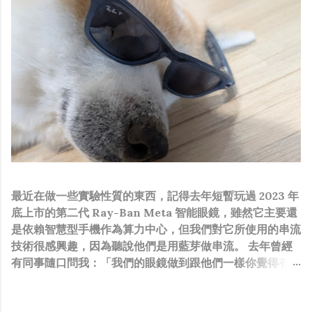
最近在做一些實驗性質的東西，記得去年短暫玩過 2023 年
底上市的第二代 Ray-Ban Meta 智能眼鏡，雖然它主要還
是依賴智慧型手機作為算力中心，但我們對它所使用的串流
技術很感興趣，因為聽說他們是用藍芽做串流。 去年曾經
有同事隨口問我：「我們的眼鏡做到跟他們一樣你覺得有可
能嗎？」，因為我知道我們的硬體規格跟人家的相比並非等
號，加上當時有其他事情在搞，所以隨口開玩笑回說：“可