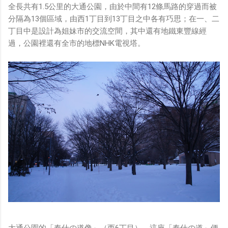
全長共有1.5公里的大通公園，由於中間有12條馬路的穿過而被
分隔為13個區域，由西1丁目到13丁目之中各有巧思；在一、二
丁目中是設計為姐妹市的交流空間，其中還有地鐵東豐線經
過，公園裡還有全市的地標NHK電視塔。