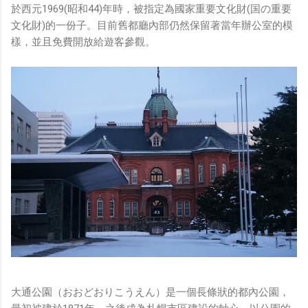
於西元1969(昭和44)年時，被指定為國家重要文化財(国の重要
文化財)的一份子。目前舊都廳內部仍然保留著當年辦公室的模
樣，並且免費開放給遊客參觀。
大通公園（おおどおりこうえん）是一個長條狀的都內公園，