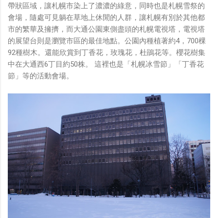
帶狀區域，讓札幌市染上了濃濃的綠意，同時也是札幌雪祭的
會場，隨處可見躺在草地上休閒的人群，讓札幌有別於其他都
市的繁華及擁擠，而大通公園東側盡頭的札幌電視塔，電視塔
的展望台則是瀏覽市區的最佳地點。公園內種植著約4，700棵
92種樹木。還能欣賞到丁香花，玫瑰花，杜鵑花等。櫻花樹集
中在大通西6丁目約50株。 這裡也是「札幌冰雪節」「丁香花
節」等的活動會場。