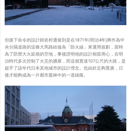
但接下命令的設計師岩村通俊則是在1871年(明治4年)將作為中
央分隔道路的這條大馬路給做為「防火線」來運用規劃，當時
為了防禦大火延燒的空地，事後證明他的設計相當用心，在明
治時代多次控制了火災的擴展，而這個寛達107公尺的大路，是
超乎了該年代日本其他城市的設計理念。也由於足夠寛廣，日
後才能夠成為一片都市叢林中的一道綠蔭。