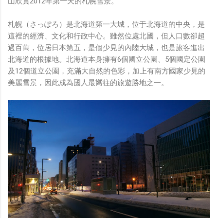
山欣賞2012年第一天的札幌雪景。
鏡有塞入一個強大的 WiFi 6 晶片在裡面，一開始我猜測會
不會有可能是透過 WiFi P2P 或 WiFi SoftAP 的方式去做
札幌（さっぽろ）是北海道第一大城，位于北海道的中央，是
串流（確實 Meta 的智能眼鏡，在同步媒體時，會強制要
這裡的經濟、文化和行政中心。雖然位處北國，但人口數卻超
求開啟手機的 WiFi 開關，所以媒體同步應該是靠 WiFi 通
過百萬，位居日本第五，是個少見的內陸大城，也是旅客進出
道做的），而去年初我也快速做了一個WiFi Direct 架構
北海道的根據地。北海道本身擁有6個國立公園、5個國定公園
來做 POC，確實傳輸效率非常快，幾百 MB 的大檔幾乎秒
及12個道立公園，充滿大自然的色彩，加上有南方國家少見的
級傳完，從眼鏡端將媒體串流到手機端更是不用說的順暢，
美麗雪景，因此成為國人最嚮往的旅遊勝地之一。
而且當時我們的媒體串流還是以未經編碼的方式傳透過
Socket 直接傳輸的（這表示傳輸時所需的頻寬會更大，功
耗據說也較大）。 後來因為 ...