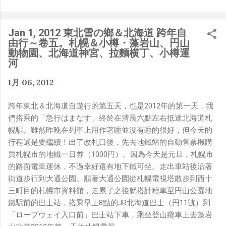
是聽說 Meta 有200個人在搞那個眼鏡捏（雖然不知道他們
負責搞應用的有幾人），啊我如果一個人可以幹贏他們200
人，那我還在這幹嘛？？？（笑）” 也記得更久以前，當我
Jan 1, 2012 東北雪の鄉＆北海道 跨年自
們還在研究那個眼鏡時，常聽到像是：『 他們不知道用了
由行～卷五。札幌＆小樽・藻岩山、円山
什麼黑科技 』，這類沒有建設性、不應該從 RD 嘴裡說出
動物園、北海道神宮、拉麵横丁、小樽運
來的話，而我也是不以為然。坦白講，以前每次只要聽到某
河
SW嘴砲經理（暫且以H君稱之），沒事就把『 黑科技 』
1月 06, 2012
三個字掛在嘴上，當做無知的遮羞布，我就會感到倒胃口！
同樣身為RD，我只覺得 Shame on you！（打嘴炮、作
跨年東北＆北海道自遊行的第五天，也是2012年的第一天，我
秀搶風頭、噁心帶風向、搞政治操作、把別人做事的成果搶
們搭乘的「急行はまなす」終於在清晨六點左右抵達北海道札
去幫自己抬轎、有鍋直接推給下屬扛、散佈同事私生活謠
幌駅。雖然昨晚在列車上用作著睡並沒有睡的很好，但今天的
言，還有職場霸凌，這些你他媽都頂級專業戶，除此之外沒
行程還是要繼續！出了改札口後，先去地鐵站的自動售票機購
啥洨用了！） 一件理論上可以做到的事情，外行人的認知
買札幌市的地鐵一日券（1000円）。因為今天是元旦，札幌市
被信息差，不懂加上沒實作能力去驗證，就什麼都變成黑科
的路面電車運休，不過幸好還有地下鐵可坐。走出車站後沿著
技了（多黑？比巴西黑鮑魚還黑嗎？）。反重力技術說不定
街道步行到大通公園。順著大通公園從札幌電視塔散步到西十
也非啥黑科技，只是政府不讓你普通老百姓了解罷了。
三町目的札幌市資料館，走累了之後就搭計程車至円山公園地
Ray-ban Meta 的黑科技，講白了就是人家拉個百人團隊
鐵駅前的巴士站，搭乘早上8點的JR北海道巴士（円11號）到
在搞那支眼鏡，然後把軟體技能和硬體規格點滿，再加上極
「ロープウェイ入口前」巴士站下車，乘坐登山纜車上去藻岩
致優化後的成果罷了！ 當時知道 Ray-Ban Meta 的智慧眼