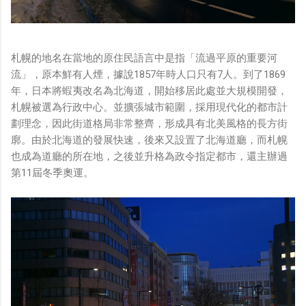
札幌的地名在當地的原住民語言中是指「流過平原的重要河
流」，原本鮮有人煙，據說1857年時人口只有7人。到了1869
年，日本將蝦夷改名為北海道，開始移居此處並大規模開發，
札幌被選為行政中心。並擴張城市範圍，採用現代化的都市計
劃理念，因此街道格局非常整齊，形成具有北美風格的長方街
廓。由於北海道的發展快速，後來又設置了北海道廳，而札幌
也成為道廳的所在地，之後並升格為政令指定都市，還主辦過
第11屆冬季奧運。