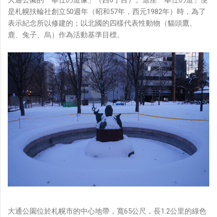
大通公園的「奉仕の道像」（西6丁目）。這座「奉仕の道」便
是札幌扶輪社創立50週年（昭和57年，西元1982年）時，為了
表示紀念所以修建的；以北國的四樣代表性動物（貓頭鷹、
鹿、兔子、烏）作為活動基準目標。
大通公園位於札幌市的中心地帶，寬65公尺，長1.2公里的綠色