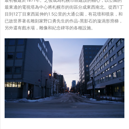
最初被建於1871年。之後成為札幌市區建設的軸心，以公園的
最東邊的電視塔為中心將札幌市的街區分成東西南北。從西1丁
目到12丁目東西延伸約1.5公里的大通公園，有花壇和噴泉，和
已故世界著名雕刻家野口勇先生的作品-黑影石的漩渦形滑梯，
另外還有戲水場，雕像和紀念碑等的各種設施。