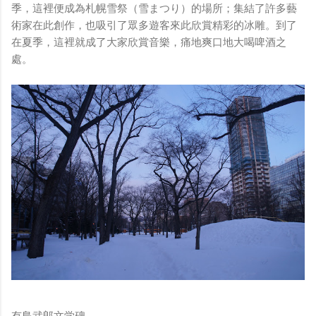
季，這裡便成為札幌雪祭（雪まつり）的場所；集結了許多藝
術家在此創作，也吸引了眾多遊客來此欣賞精彩的冰雕。到了
在夏季，這裡就成了大家欣賞音樂，痛地爽口地大喝啤酒之
處。