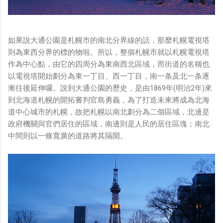
如果說大通公園是札幌市的南北分界線的話，那麼札幌電視塔
則為東西分界的標的物啦。所以，整個札幌市就以札幌電視塔
作為中心點，由它的四周分為東南西北區域，而街道的名稱也
以電視塔開始劃分為東一丁目、西一丁目，南一条及北一条逐
漸往後延伸囉。說到大通公園的歷史，是由1869年(明治2年)來
到北海道札幌的開拓審判官島勇義，為了打造未來將成為北海
道中心城市的札幌，故把札幌以南北劃分為二個區域，北邊是
政府機關與官們居住的區域，南邊則是人民的居住區塊；南北
中間則以一條寬廣的道路將其隔開。