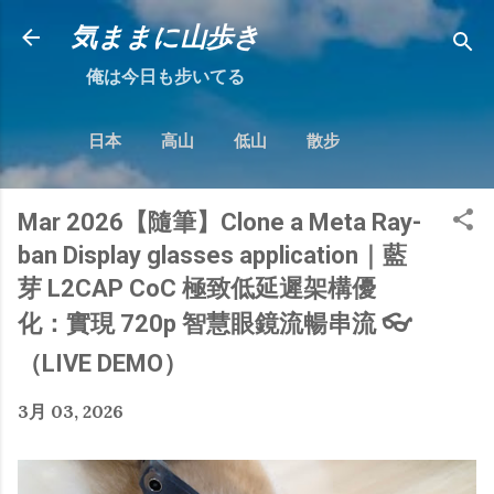
跳到主要內容
気ままに山歩き
俺は今日も步いてる
日本
高山
低山
散步
Mar 2026【隨筆】Clone a Meta Ray-
ban Display glasses application｜藍
芽 L2CAP CoC 極致低延遲架構優
化：實現 720p 智慧眼鏡流暢串流 👓
（LIVE DEMO）
3月 03, 2026