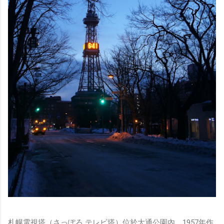
札幌電視塔（さっぽろ テレビ塔）位於大通公園內，1957年作