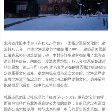
北海道庁旧本庁舎（赤れんが庁舎）〈国指定重要文化財〉建
造於1888年，作為北海道廳的本廳使用了80年。建築是美國新
巴洛克風格的磚造建築，磚、木材等許多建材都使用了北海道
產的材料建造。內部曾一度遭火災燒毀，1968年復原成創建當
時的風貌，第二年即1969年作為實際存在的優秀西洋建築被指
定為重要文化遺產。廳舍內現在成為道立文書館、北海道歷史
畫廊北海道開拓記念館，介紹北海道的歷史和文化。另外還可
以參觀歷代長官、知事的豪華的辦公室。
札幌市民們常以較親暱的「紅磚(赤レンガ)」做為對它的稱呼，
而這棟當時作為北海道廳辦公大樓的建物，目前已經沒有當成
國家公務大樓使用，轉型成為札幌市中心的歷史觀光景點。更