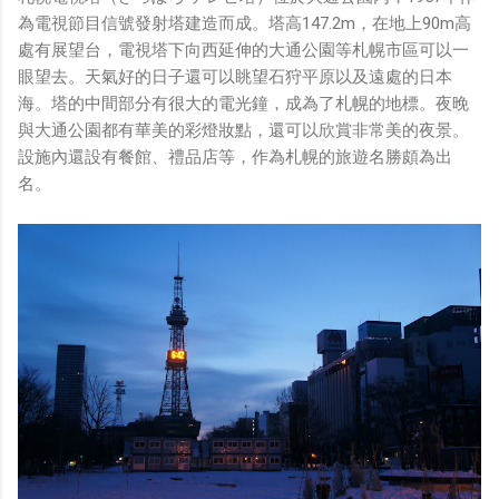
為電視節目信號發射塔建造而成。塔高147.2m，在地上90m高
處有展望台，電視塔下向西延伸的大通公園等札幌市區可以一
眼望去。天氣好的日子還可以眺望石狩平原以及遠處的日本
海。塔的中間部分有很大的電光鐘，成為了札幌的地標。夜晚
與大通公園都有華美的彩燈妝點，還可以欣賞非常美的夜景。
設施內還設有餐館、禮品店等，作為札幌的旅遊名勝頗為出
名。