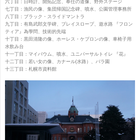
六丁目：日時計、開拓記念、奉仕の道像、野外ステージ
七丁目：漁民の像、集団帰国記念碑、噴水、公園管理事務所
八丁目：ブラック・スライドマントラ
九丁目：有島武郎文学碑、プレイスロープ、遊水路 『フロン
ティア』為學問、技術的先端
十丁目：黒田清隆の像、ホーレス・ケプロンの像、車椅子用
水飲み台
十一丁目：マイバウム、噴水、ユニバーサルトイレ 『花』
十二丁目：若い女の像、カナール(水路）、バラ園
十三丁目：札幌市資料館