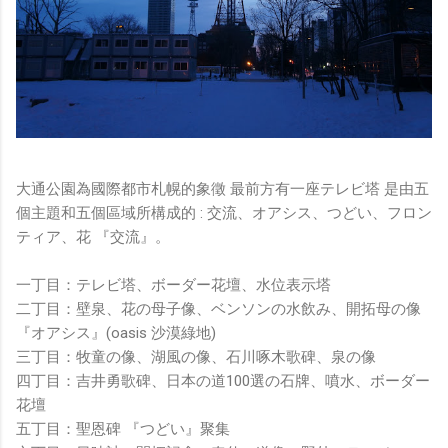
大通公園為國際都市札幌的象徵 最前方有一座テレビ塔 是由五
個主題和五個區域所構成的 : 交流、オアシス、つどい、フロン
ティア、花 『交流』。
一丁目：テレビ塔、ボーダー花壇、水位表示塔
二丁目：壁泉、花の母子像、ベンソンの水飲み、開拓母の像
『オアシス』(oasis 沙漠綠地)
三丁目：牧童の像、湖風の像、石川啄木歌碑、泉の像
四丁目：吉井勇歌碑、日本の道100選の石牌、噴水、ボーダー
花壇
五丁目：聖恩碑 『つどい』聚集