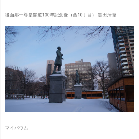
後面那一尊是開道100年記念像（西10丁目） 黒田清隆
マイバウム