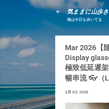
気ままに山歩き
俺は今日も步いてる
Mar 2026【隨
Display gla
極致低延遲架構
暢串流 👓（L
3月 03, 2026