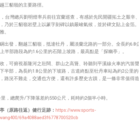
越三貂嶺的主要路徑。
）冬，台灣總兵劉明燈率兵前往宜蘭巡查，有感於先民開疆拓土之艱辛
，乃於三貂嶺岩壁上以篆字刻碑以鎮嚴峻氣候，並於碑文貼上金箔
雅。
硐出發，翻越三貂嶺，抵達牡丹，屬淡蘭北路的一部分。全長約6.8
。上半部路段為約1.6公里的石階上坡路，最高點是「探幽亭」。
收，可俯視基隆河之壯闊、群山之高聳、聆聽到平溪線火車的汽笛
下半部，為長約1.8公里的下坡路，古道終點至牡丹車站為約2公里的
，路況不難走，交通也方便，還有許多歷史古蹟，是一條非常值得
公里，總爬升/下降落差約550公尺，耗時約2個半小時。
亭（原路往返）健行足跡：
https://www.sports-
idwang400/69a4088aed3f6778700520cb