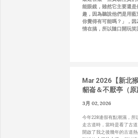
能眼鏡，雖然它主要還是
趣，因為聽說他們是用藍
你覺得有可能嗎？」，因
情在搞，所以隨口開玩笑回
負責搞應用的有幾人），
也記得更久以前，當我們
』，這類沒有建設性、不
只要聽到某SW嘴砲經理
知的遮羞布，我就會感到倒
搶風頭、噁心帶風向、搞
Mar 2026【
扛、散佈同事私生活謠言
了！） 一件理論上可以
貂崙＆不厭亭（原
什麼都變成黑科技了（多
是政府不讓你普通老百姓了解
3月 02, 2026
在搞那支眼鏡，然後把軟
Ray-Ban Meta 
今年228連假有點潮濕，
能是透過 WiFi P2P 或
走古道時，當時是看了古道專家 
時，會強制要求開啟手機的 
開啟了我之後幾年的古道熱