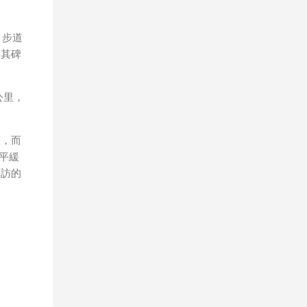
、步道
。其碑
公里，
聲，而
平緩
造訪的