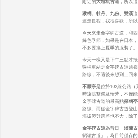
我也快速做了一個WiFi 
附近的
大粗坑古道
，所以這
秒級傳完，從眼鏡端將媒
猴桐、牡丹、九份、雙溪
這
未經編碼的方式傳透過 S
連走長程，我很喜歡，所以
大）。 後來因為 ...
今天來走金字碑古道，和四
綠色季節，如果是在日本，
不多要換上夏季的服裝了。
今天一樣又是下午三點才抵
猴桐車站走金字碑古道越嶺
路線，不過後來想到上回來
不厭亭
是位於102線公路（
時遠眺雙溪及瑞芳，不僅能
金字碑古道的最高點
探幽亭
路線。而從金字碑古道登山
海拔爬升落差也不大，除了
金字碑古道
為昔日「
淡蘭古
貂嶺古道」，為目前僅存的