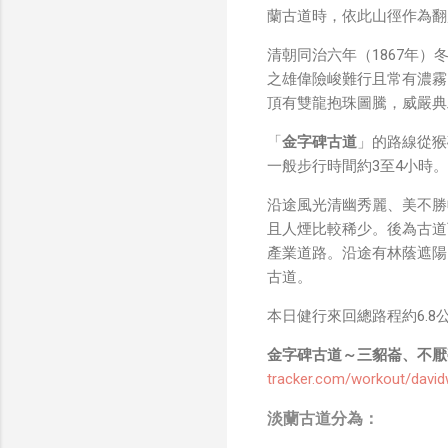
蘭古道時，依此山徑作為翻
清朝同治六年（1867年
之雄偉險峻難行且常有濃霧
頂有雙龍抱珠圖騰，威嚴典
「
金字碑古道
」的路線從猴
一般步行時間約3至4小時
沿途風光清幽秀麗、美不勝
且人煙比較稀少。後為古道
產業道路。沿途有林蔭遮陽
古道。
本日健行來回總路程約6.8
金字碑古道～三貂崙、不厭
tracker.com/workout/dav
淡蘭古道分為：