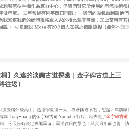
依賴智慧型手機作為算力中心，但我們對它所使用的串流技術很
芽做串流。 去年曾經有同事隨口問我：「我們的眼鏡做到跟他們
為我知道我們的硬體規格跟人家的相比並非等號，加上當時有其
說：“可是聽說 Meta 有200個人在搞那個眼鏡捏（雖然不知
啊我如果一個人可以幹贏他們200人，那我還在這幹嘛？？？（
還在研究那個眼鏡時，常聽到像是：『 他們不知道用了什麼黑科
應該從 RD 嘴裡說出來的話，而我也是不以為然。坦白講，以前
（暫且以H君稱之），沒事就把『 黑科技 』三個字掛在嘴上，當
胃口！同樣身為RD，我只覺得 Shame on you！（打嘴炮
政治操作、把別人做事的成果搶去幫自己抬轎、有鍋直接推給下
新北猴桐】久違的淡蘭古道探幽｜金字碑古道上三
，還有職場霸凌，這些你他媽都頂級專業戶，除此之外沒啥洨用
做到的事情，外行人的認知被信息差，不懂加上沒實作能力去驗證
路往返）
黑？比巴西黑鮑魚還黑嗎？）。反重力技術說不定也非啥黑科技
罷了。 Ray-ban Meta 的黑科技，講白了就是人家拉個百
體技能和硬體規格點滿，再加上極致優化後的成果罷了！ 當時知
的智慧眼鏡有塞入一個強大的 WiFi 6 晶片在裡面，一開始我猜測會不
所以沒去爬什麼高山。趁連假最後一天，看著國道不塞，想起四年前剛
 WiFi SoftAP 的方式去做串流（確實 Meta 的智能眼鏡，在同
TonyHuang 的金字碑古道 Youtube 影片，就去走了
金字碑古道
WiFi 開關，所以媒體同步應該是靠 WiFi 通道做的），而去
腸。今天臨時決定舊地重遊，重溫往日的景色！其實過年前也曾二