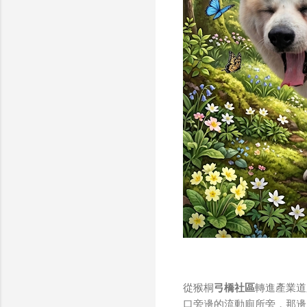
從猴桐
弓橋社區
轉進產業道
口旁邊的流動廁所旁，那邊