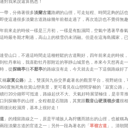
Direct 架構來做 POC，確實傳輸效率非常快，幾百 MB 的大檔
邊對我來說還算熟悉！
體串流到手機端更是不用說的順暢，而且當時我們的媒體串流還
一帶，分佈著很多
淡蘭古道
路網的山徑，可走短程、時間足夠的話
ocket 直接傳輸的（這表示傳輸時所需的頻寬會更大，功耗據說
即使這邊很多淡蘭古道路線幾年前都走過了，再次造訪也不覺得無
年前來走的時候一樣是三月初，一樣是有點濕悶，空氣中透著早春
這時嚴冬期才剛過，高山上的積雪仍未消融。但是在這海島國家，
達登山口，不過這時間走這種輕鬆的古道剛好，四年前來走的時候
到牡丹車站，我喜歡牡丹那附近的寧靜山城景色，本來今天想再走
時，從
探幽亭
往
不厭亭
的路線沒有走，今天就去走一下這個路線好
又稱
寂寞公路
）上，雙溪與九份交界處著名的觀景平台，視野絕佳，
360度無死角欣賞山巒美景，更可看見在山巒間穿梭的「寂寞公路」
續行20分鐘即可抵達，路線起伏不大、天氣好時展望極佳，是非常
口到探幽亭的山徑，全程都是石階路，其實跟
觀音山硬漢嶺步道
很
雨後比較濕滑，基本上很好走！
道
」的殘留路線之一，原是平埔族人為狩獵而踏出的山徑，也被稱
兩段淡蘭古道的官道之一；另外一段為著名的「
草嶺古道
」。清朝