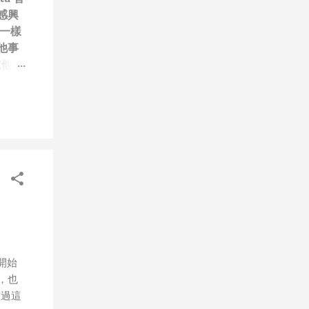
感興
一樣
他事
道他們
笑）”
技
每次
做無
、作秀
屬
，就
，只
人團隊
道
會有可
開始
步媒體
，也
年初
訪過這