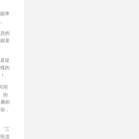
幾乎
是以
也能串
也較
趣。
氣息的
已經差
，是從
一樣的
了！
可同
。由
推薦的
相似，
為「三
開拓淡