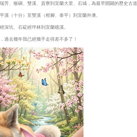
瑞芳、猴硐、雙溪、貢寮到宜蘭大里、石城，為最早開闢的歷史古
平溪（十分）至雙溪（柑腳、泰平）到宜蘭外澳。
經深坑、石碇經坪林到宜蘭礁溪。
，過去幾年我已經幾乎走得差不多了！