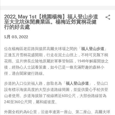
是聽說 Meta 有200個人在搞那個眼鏡捏（雖然不知道他們
負責搞應用的有幾人），啊我如果一個人可以幹贏他們200
人，那我還在這幹嘛？？？（笑）” 也記得更久以前，當我
2022, May 1st【桃園楊梅】福人登山步道
們還在研究那個眼鏡時，常聽到像是：『 他們不知道用了
至大北坑休閒農業區。楊梅近郊賞桐花健
什麼黑科技 』，這類沒有建設性、不應該從 RD 嘴裡說出
行的好去處
來的話，而我也是不以為然。坦白講，以前每次只要聽到某
5月 03, 2022
SW嘴砲經理（暫且以H君稱之），沒事就把『 黑科技 』
三個字掛在嘴上，當做無知的遮羞布，我就會感到倒胃口！
位在楊梅區老莊路與揚昇高爾夫球場之間的「
福人登山步道
」
同樣身為RD，我只覺得 Shame on you！（打嘴炮、作
正逢五月雪桐花盛開期，行走在泥土山徑上，不時可見飄下桐
秀搶風頭、噁心帶風向、搞政治操作、把別人做事的成果搶
花雨。這片狹長丘陵地原屬於軍事管制區，1949年解嚴開放之
去幫自己抬轎、有鍋直接推給下屬扛、散佈同事私生活謠
後，經熱心人士認養策畫，如今已是一條充滿野趣的森林小
言，還有職場霸凌，這些你他媽都頂級專業戶，除此之外沒
徑，適合闔家健行路線。
啥洨用了！） 一件理論上可以做到的事情，外行人的認知
被信息差，不懂加上沒實作能力去驗證，就什麼都變成黑科
步道的入口位於福人路，故取名為「
福人登山步道
」，登山口
技了（多黑？比巴西黑鮑魚還黑嗎？）。反重力技術說不定
設有標示海拔高度的大型步道路線簡圖，並提供愛心手杖供登
也非啥黑科技，只是政府不讓你普通老百姓了解罷了。
山者使用。步道海拔除了稜線將近600公尺，大部份路線皆為
Ray-ban Meta 的黑科技，講白了就是人家拉個百人團隊
240至360公尺間，屬和緩坡度。
在搞那支眼鏡，然後把軟體技能和硬體規格點滿，再加上極
致優化後的成果罷了！ 當時知道 Ray-Ban Meta 的智慧眼
外圍全程約為6公里，沿途串連第一座山、第二座山、高爾夫球