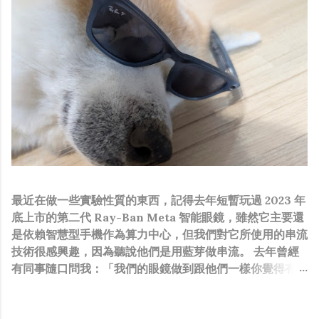
最近在做一些實驗性質的東西，記得去年短暫玩過 2023 年
底上市的第二代 Ray-Ban Meta 智能眼鏡，雖然它主要還
是依賴智慧型手機作為算力中心，但我們對它所使用的串流
技術很感興趣，因為聽說他們是用藍芽做串流。 去年曾經
有同事隨口問我：「我們的眼鏡做到跟他們一樣你覺得有可
能嗎？」，因為我知道我們的硬體規格跟人家的相比並非等
號，加上當時有其他事情在搞，所以隨口開玩笑回說：“可