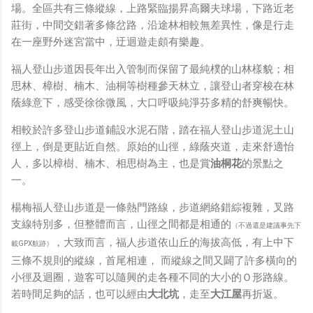
鏡有塞入一個強大的 WiFi 6 晶片在裡面，一開始我猜測會
場。全區共有三條縱線，上路緊臨揚昇高爾夫球場，下路近老
不會有可能是透過 WiFi P2P 或 WiFi SoftAP 的方式去做
莊街，中間交錯著多條岔路，沿途林相較無差異性，像是行走
串流（確實 Meta 的智能眼鏡，在同步媒體時，會強制要
在一座野外迷宮當中，迂迴遊走頗有樂趣。
求開啟手機的 WiFi 開關，所以媒體同步應該是靠 WiFi 通
福人登山步道因長年出入管制而保留了最純樸的山林樣貌；相
道做的），而去年初我也快速做了一個WiFi Direct 架構
思林、樟樹、楠木、油桐等樹種參天林立，讓登山者穿梭在林
來做 POC，確實傳輸效率非常快，幾百 MB 的大檔幾乎秒
蔭綠意下，感受徐徐微風，大口呼吸純淨芬多精的舒爽暢快。
級傳完，從眼鏡端將媒體串流到手機端更是不用說的順暢，
而且當時我們的媒體串流還是以未經編碼的方式傳透過
相較於許多登山步道鋪設水泥石階，踏在福人登山步道泥土山
Socket 直接傳輸的（這表示傳輸時所需的頻寬會更大，功
徑上，倒是更貼近自然。原始的山徑，綠蔭夾道，走來舒適怡
耗據說也較大）。 後來因為 ...
人，多以樟樹、楠木、相思樹為主，也是賞
油桐花
的景點之
一。
楊梅福人登山步道是一條熱門路線，步道網絡錯綜複雜，叉路
支線特別多，但整體而言，山徑之間都是相通的
（不過還是建議事先下
，大致而言，福人步道依山丘的海拔高低，有上中下
載GPX航跡）
三條不規則的縱線，首尾相連， 而縱線之間又闢了許多橫向的
小徑及迴圈，遊客可以隨興的走各種不同的大小的Ｏ形路線。
若時間足夠的話，也可以經由
大北坑
，走至
大江屋
再折返。