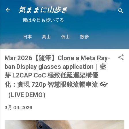
跳到主要內容
気ままに山歩き
俺は今日も步いてる
日本
高山
低山
散步
Mar 2026【隨筆】Clone a Meta Ray-
ban Display glasses application｜藍
芽 L2CAP CoC 極致低延遲架構優
化：實現 720p 智慧眼鏡流暢串流 👓
（LIVE DEMO）
3月 03, 2026