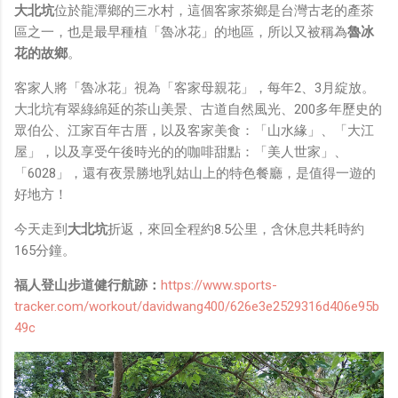
大北坑
位於龍潭鄉的三水村，這個客家茶鄉是台灣古老的產茶
區之一，也是最早種植「魯冰花」的地區，所以又被稱為
魯冰
花的故鄉
。
客家人將「魯冰花」視為「客家母親花」，每年2、3月綻放。
大北坑有翠綠綿延的茶山美景、古道自然風光、200多年歷史的
眾伯公、江家百年古厝，以及客家美食：「山水緣」、「大江
屋」，以及享受午後時光的的咖啡甜點：「美人世家」、
「6028」，還有夜景勝地乳姑山上的特色餐廳，是值得一遊的
好地方！
今天走到
大北坑
折返，來回全程約8.5公里，含休息共耗時約
165分鐘。
福人登山步道健行航跡：
https://www.sports-
tracker.com/workout/davidwang400/626e3e2529316d406e95b
49c