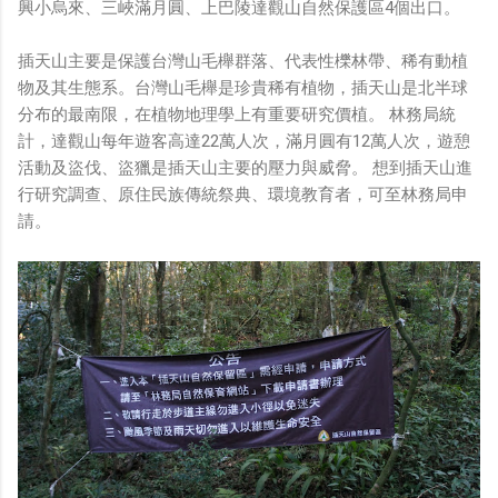
興小烏來、三峽滿月圓、上巴陵達觀山自然保護區4個出口。
插天山主要是保護台灣山毛櫸群落、代表性櫟林帶、稀有動植
物及其生態系。台灣山毛櫸是珍貴稀有植物，插天山是北半球
分布的最南限，在植物地理學上有重要研究價植。 林務局統
計，達觀山每年遊客高達22萬人次，滿月圓有12萬人次，遊憩
活動及盜伐、盜獵是插天山主要的壓力與威脅。 想到插天山進
行研究調查、原住民族傳統祭典、環境教育者，可至林務局申
請。