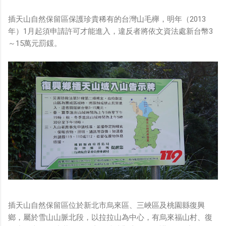
插天山自然保留區保護珍貴稀有的台灣山毛櫸，明年（2013
年）1月起須申請許可才能進入，違反者將依文資法處新台幣3
～15萬元罰鍰。
插天山自然保留區位於新北市烏來區、三峽區及桃園縣復興
鄉，屬於雪山山脈北段，以拉拉山為中心，有烏來福山村、復