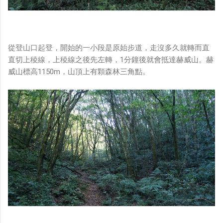
從登山口起登，開始的一小段是原始步道，走沒多久就轉而直
直切上稜線，上稜線之後先左轉，1分鐘後就會抵達赫威山。赫
威山標高1150m，山頂上有顆森林三角點。