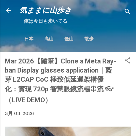
跳到主要內容
気ままに山歩き
俺は今日も步いてる
日本
高山
低山
散步
Mar 2026【隨筆】Clone a Meta Ray-
ban Display glasses application｜藍
芽 L2CAP CoC 極致低延遲架構優
化：實現 720p 智慧眼鏡流暢串流 👓
（LIVE DEMO）
3月 03, 2026