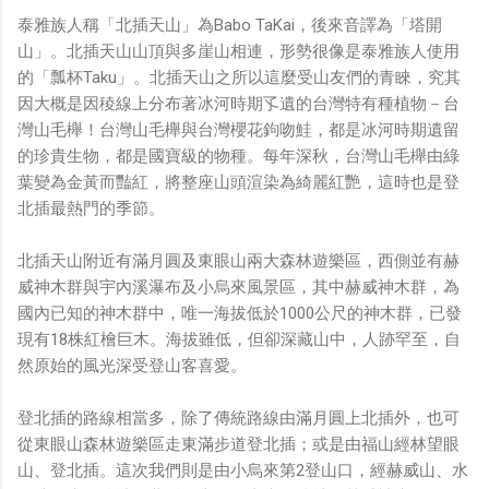
泰雅族人稱「北插天山」為Babo TaKai，後來音譯為「塔開
山」。北插天山山頂與多崖山相連，形勢很像是泰雅族人使用
的「瓢杯Taku」。北插天山之所以這麼受山友們的青睞，究其
因大概是因稜線上分布著冰河時期孓遺的台灣特有種植物－台
灣山毛櫸！台灣山毛櫸與台灣櫻花鉤吻鮭，都是冰河時期遺留
的珍貴生物，都是國寶級的物種。每年深秋，台灣山毛櫸由綠
葉變為金黃而豔紅，將整座山頭渲染為綺麗紅艷，這時也是登
北插最熱門的季節。
北插天山附近有滿月圓及東眼山兩大森林遊樂區，西側並有赫
威神木群與宇內溪瀑布及小烏來風景區，其中赫威神木群，為
國內已知的神木群中，唯一海拔低於1000公尺的神木群，已發
現有18株紅檜巨木。海拔雖低，但卻深藏山中，人跡罕至，自
然原始的風光深受登山客喜愛。
登北插的路線相當多，除了傳統路線由滿月圓上北插外，也可
從東眼山森林遊樂區走東滿步道登北插；或是由福山經林望眼
山、登北插。這次我們則是由小烏來第2登山口，經赫威山、水