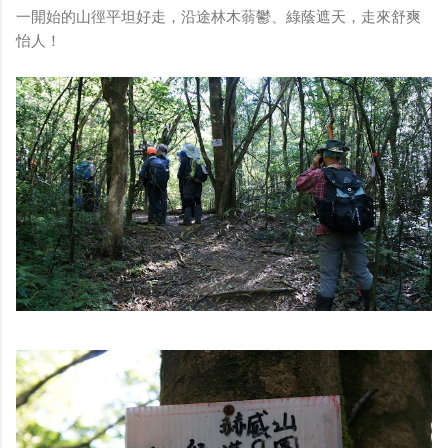
一開始的山徑平坦好走，沿途林木蓊鬱、綠蔭遮天，走來舒爽
怡人！