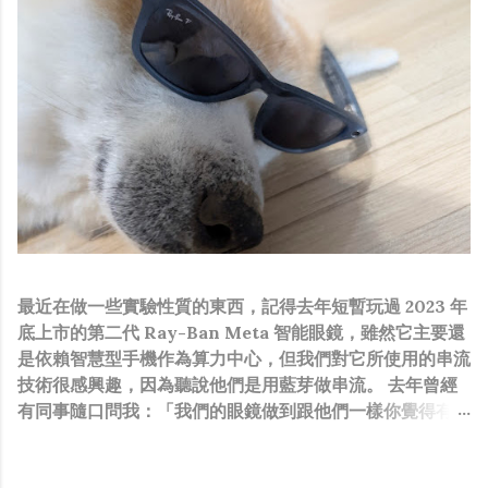
最近在做一些實驗性質的東西，記得去年短暫玩過 2023 年
底上市的第二代 Ray-Ban Meta 智能眼鏡，雖然它主要還
是依賴智慧型手機作為算力中心，但我們對它所使用的串流
技術很感興趣，因為聽說他們是用藍芽做串流。 去年曾經
有同事隨口問我：「我們的眼鏡做到跟他們一樣你覺得有可
能嗎？」，因為我知道我們的硬體規格跟人家的相比並非等
號，加上當時有其他事情在搞，所以隨口開玩笑回說：“可