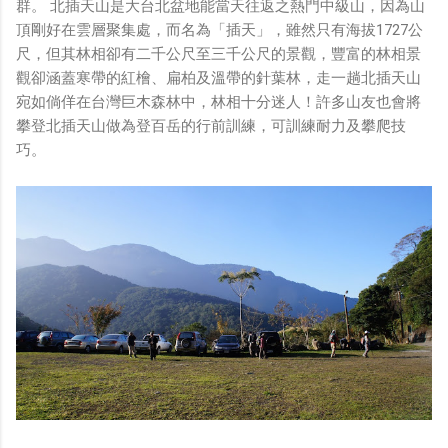
群。 北插天山是大台北盆地能當天往返之熱門中級山，因為山
鏡有塞入一個強大的 WiFi 6 晶片在裡面，一開始我猜測會
頂剛好在雲層聚集處，而名為「插天」，雖然只有海拔1727公
不會有可能是透過 WiFi P2P 或 WiFi SoftAP 的方式去做
尺，但其林相卻有二千公尺至三千公尺的景觀，豐富的林相景
串流（確實 Meta 的智能眼鏡，在同步媒體時，會強制要
觀卻涵蓋寒帶的紅檜、扁柏及溫帶的針葉林，走一趟北插天山
求開啟手機的 WiFi 開關，所以媒體同步應該是靠 WiFi 通
宛如倘佯在台灣巨木森林中，林相十分迷人！許多山友也會將
道做的），而去年初我也快速做了一個WiFi Direct 架構
攀登北插天山做為登百岳的行前訓練，可訓練耐力及攀爬技
來做 POC，確實傳輸效率非常快，幾百 MB 的大檔幾乎秒
巧。
級傳完，從眼鏡端將媒體串流到手機端更是不用說的順暢，
而且當時我們的媒體串流還是以未經編碼的方式傳透過
Socket 直接傳輸的（這表示傳輸時所需的頻寬會更大，功
耗據說也較大）。 後來因為 ...