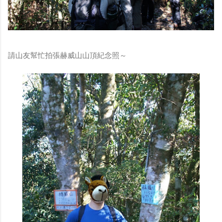
請山友幫忙拍張赫威山山頂紀念照～