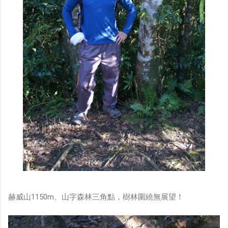
赫威山1150m、山字森林三角點，樹林圍繞無展望！