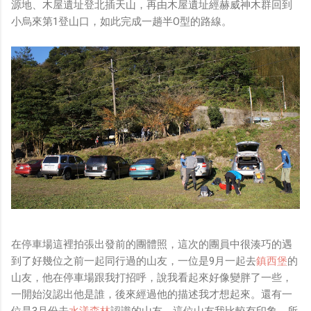
源地、木屋遺址登北插天山，再由木屋遺址經赫威神木群回到
小烏來第1登山口，如此完成一趟半O型的路線。
在停車場這裡拍張出發前的團體照，這次的團員中很湊巧的遇
到了好幾位之前一起同行過的山友，一位是9月一起去
鎮西堡
的
山友，他在停車場跟我打招呼，說我看起來好像變胖了一些，
一開始沒認出他是誰，後來經過他的描述我才想起來。還有一
位是3月份去
水漾森林
認識的山友，這位山友我比較有印象，所