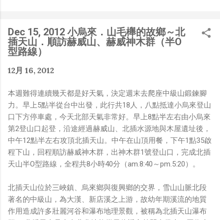
是聽說 Meta 有200個人在搞那個眼鏡捏（雖然不知道他們
負責搞應用的有幾人），啊我如果一個人可以幹贏他們200
人，那我還在這幹嘛？？？（笑）” 也記得更久以前，當我
Dec 15, 2012 小烏來．山毛櫸的故鄉～北
們還在研究那個眼鏡時，常聽到像是：『 他們不知道用了
插天山．順訪赫威山、赫威神木群（半O
什麼黑科技 』，這類沒有建設性、不應該從 RD 嘴裡說出
型路線）
來的話，而我也是不以為然。坦白講，以前每次只要聽到某
12月 16, 2012
SW嘴砲經理（暫且以H君稱之），沒事就把『 黑科技 』
三個字掛在嘴上，當做無知的遮羞布，我就會感到倒胃口！
本週難得連續幾天都是好天氣，決定週末去爬座中級山鍛鍊腳
同樣身為RD，我只覺得 Shame on you！（打嘴炮、作
力。早上5點半從台中出發，此行共18人，八點抵達小烏來登山
秀搶風頭、噁心帶風向、搞政治操作、把別人做事的成果搶
口下方停車處，今天北部天氣非常好。早上8點半左右由小烏來
去幫自己抬轎、有鍋直接推給下屬扛、散佈同事私生活謠
第2登山口起登，沿途經過赫威山、北插水源地與木屋遺址後，
言，還有職場霸凌，這些你他媽都頂級專業戶，除此之外沒
中午12點半左右攻頂北插天山。中午在山頂用餐，下午1點35啟
啥洨用了！） 一件理論上可以做到的事情，外行人的認知
程下山，回程順訪赫威神木群，出神木群1號登山口，完成北插
被信息差，不懂加上沒實作能力去驗證，就什麼都變成黑科
天山半O型路線，全程共8小時40分（am.8:40～pm.5:20）。
技了（多黑？比巴西黑鮑魚還黑嗎？）。反重力技術說不定
也非啥黑科技，只是政府不讓你普通老百姓了解罷了。
北插天山位於三峽鎮、烏來鄉與復興鄉的交界，雪山山脈北段
Ray-ban Meta 的黑科技，講白了就是人家拉個百人團隊
著名的中級山，為大漢、新店溪之上游，故幼年期溪流的地質
在搞那支眼鏡，然後把軟體技能和硬體規格點滿，再加上極
作用造成許多壯麗河谷和瀑布地理景觀，被稱為北插天山瀑布
致優化後的成果罷了！ 當時知道 Ray-Ban Meta 的智慧眼