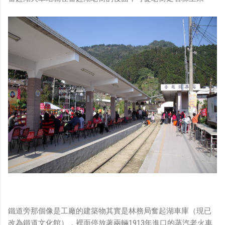
鐵道旁那個像是工廠的建築物其實是林務局奮起湖車庫（現已
改為鐵道文化館），裡面停放著兩輛1913年進口的蒸汽老火車