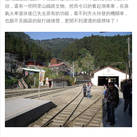
頭，還有一些阿里山鐵路文物。然而今日的奮起湖車庫，在蒸
氣火車退休後已失去原有的功能，看不到升火待發的機關車，
也聽不見鐵器的敲打碰撞聲，更聞不到濃濃的煤煙味了！