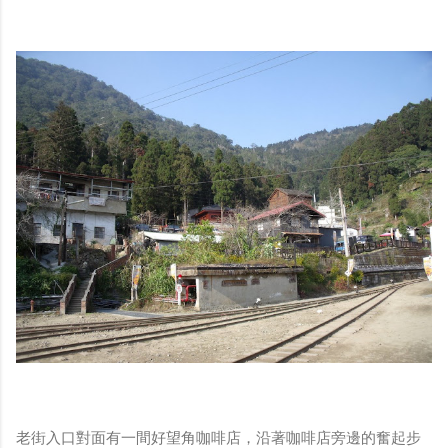
老街入口對面有一間好望角咖啡店，沿著咖啡店旁邊的奮起步