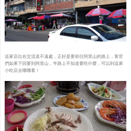
鏡有塞入一個強大的 WiFi 6 晶片在裡面，一開始我猜測會
不會有可能是透過 WiFi P2P 或 WiFi SoftAP 的方式去做
串流（確實 Meta 的智能眼鏡，在同步媒體時，會強制要
求開啟手機的 WiFi 開關，所以媒體同步應該是靠 WiFi 通
道做的），而去年初我也快速做了一個WiFi Direct 架構
來做 POC，確實傳輸效率非常快，幾百 MB 的大檔幾乎秒
級傳完，從眼鏡端將媒體串流到手機端更是不用說的順暢，
而且當時我們的媒體串流還是以未經編碼的方式傳透過
這家店位在交流道不遠處，正好是要前往阿里山的路上，客官
Socket 直接傳輸的（這表示傳輸時所需的頻寬會更大，功
們如果下回要到阿里山，半路上不知道要吃什麼，可以到這家
耗據說也較大）。 後來因為 ...
小吃店去嚐嚐看！