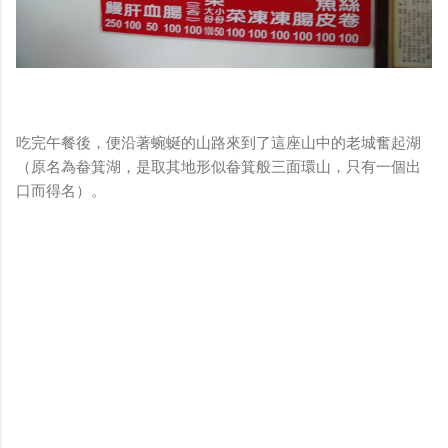
吃完午餐後，便沿著蜿蜒的山路來到了這座山中的老城奮起湖
（原名為畚箕湖，是取其地形似畚箕般三面環山，只有一個出
口而得名）。