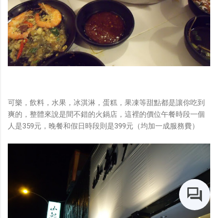
可樂，飲料，水果，冰淇淋，蛋糕，果凍等甜點都是讓你吃到
爽的，整體來說是間不錯的火鍋店，這裡的價位午餐時段一個
人是359元，晚餐和假日時段則是399元（均加一成服務費）