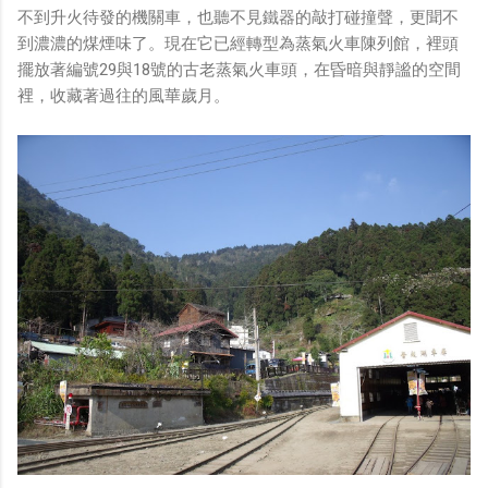
不到升火待發的機關車，也聽不見鐵器的敲打碰撞聲，更聞不
到濃濃的煤煙味了。現在它已經轉型為蒸氣火車陳列館，裡頭
擺放著編號29與18號的古老蒸氣火車頭，在昏暗與靜謐的空間
裡，收藏著過往的風華歲月。