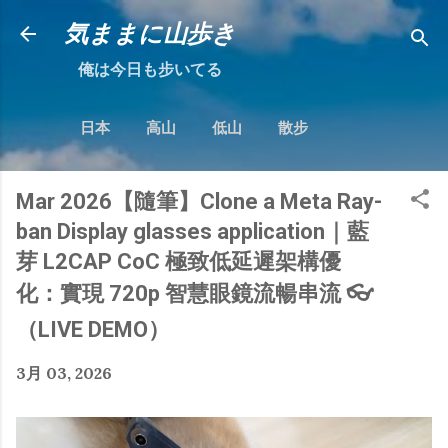
跳到主要內容
気ままに山歩き
俺は今日も步いてる
日本
高山
低山
散步
Mar 2026【隨筆】Clone a Meta Ray-
ban Display glasses application｜藍
芽 L2CAP CoC 極致低延遲架構優
化：實現 720p 智慧眼鏡流暢串流 👓
（LIVE DEMO）
3月 03, 2026