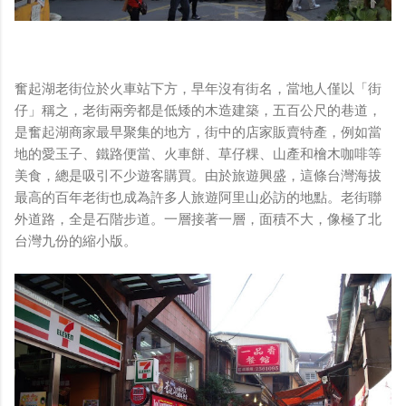
奮起湖老街位於火車站下方，早年沒有街名，當地人僅以「街
仔」稱之，老街兩旁都是低矮的木造建築，五百公尺的巷道，
是奮起湖商家最早聚集的地方，街中的店家販賣特產，例如當
地的愛玉子、鐵路便當、火車餅、草仔粿、山產和檜木咖啡等
美食，總是吸引不少遊客購買。由於旅遊興盛，這條台灣海拔
最高的百年老街也成為許多人旅遊阿里山必訪的地點。老街聯
外道路，全是石階步道。一層接著一層，面積不大，像極了北
台灣九份的縮小版。