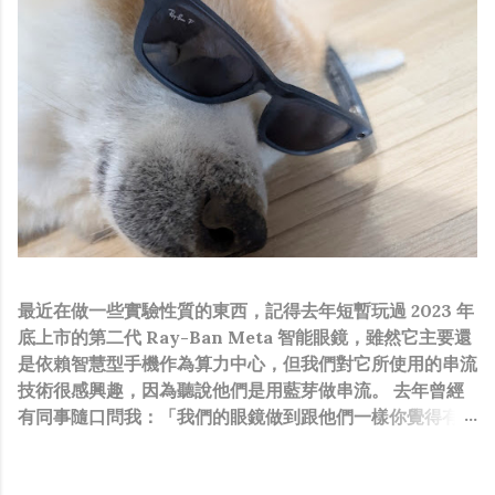
最近在做一些實驗性質的東西，記得去年短暫玩過 2023 年
底上市的第二代 Ray-Ban Meta 智能眼鏡，雖然它主要還
是依賴智慧型手機作為算力中心，但我們對它所使用的串流
技術很感興趣，因為聽說他們是用藍芽做串流。 去年曾經
有同事隨口問我：「我們的眼鏡做到跟他們一樣你覺得有可
能嗎？」，因為我知道我們的硬體規格跟人家的相比並非等
號，加上當時有其他事情在搞，所以隨口開玩笑回說：“可