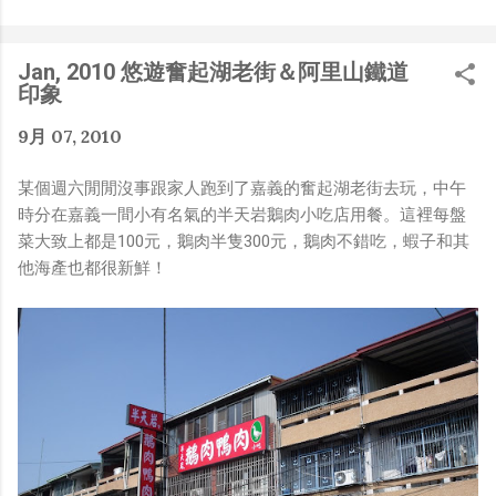
是聽說 Meta 有200個人在搞那個眼鏡捏（雖然不知道他們
負責搞應用的有幾人），啊我如果一個人可以幹贏他們200
人，那我還在這幹嘛？？？（笑）” 也記得更久以前，當我
Jan, 2010 悠遊奮起湖老街＆阿里山鐵道
們還在研究那個眼鏡時，常聽到像是：『 他們不知道用了
印象
什麼黑科技 』，這類沒有建設性、不應該從 RD 嘴裡說出
來的話，而我也是不以為然。坦白講，以前每次只要聽到某
9月 07, 2010
SW嘴砲經理（暫且以H君稱之），沒事就把『 黑科技 』
三個字掛在嘴上，當做無知的遮羞布，我就會感到倒胃口！
某個週六閒閒沒事跟家人跑到了嘉義的奮起湖老街去玩，中午
同樣身為RD，我只覺得 Shame on you！（打嘴炮、作
時分在嘉義一間小有名氣的半天岩鵝肉小吃店用餐。這裡每盤
秀搶風頭、噁心帶風向、搞政治操作、把別人做事的成果搶
菜大致上都是100元，鵝肉半隻300元，鵝肉不錯吃，蝦子和其
去幫自己抬轎、有鍋直接推給下屬扛、散佈同事私生活謠
他海產也都很新鮮！
言，還有職場霸凌，這些你他媽都頂級專業戶，除此之外沒
啥洨用了！） 一件理論上可以做到的事情，外行人的認知
被信息差，不懂加上沒實作能力去驗證，就什麼都變成黑科
技了（多黑？比巴西黑鮑魚還黑嗎？）。反重力技術說不定
也非啥黑科技，只是政府不讓你普通老百姓了解罷了。
Ray-ban Meta 的黑科技，講白了就是人家拉個百人團隊
在搞那支眼鏡，然後把軟體技能和硬體規格點滿，再加上極
致優化後的成果罷了！ 當時知道 Ray-Ban Meta 的智慧眼