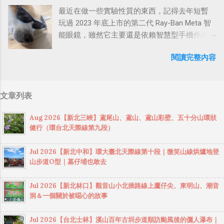
地主達成協議後開始實施整理，把原本比較老
來回，非常之辛苦。原有的登山口自從九二一
洋，另一邊則是 Santa Lucia 陡峭高聳的懸崖山
最近在做一些實驗性質的東西，記得去年短暫
舊、雜亂的入口重新設計，並以生態工法鋪設
地震中橫青山段毀損後一起被廢棄，後來岳界
脈，岩石激起片片白色浪花，是加州一號公路
玩過 2023 年底上市的第二代 Ray-Ban Meta 智
長度約430公尺的全新步道，變得相當舒適好
的山友另闢「 三錐山路線 」，改為由「 紅香部
上，最為經典的景觀。 再往南一點，可以到達
能眼鏡，雖然它主要還是依賴智慧型手機作為
走。 今天起床連午餐都沒吃就直奔石門山登山
落 」進入，由於途中有營地可紮營，登山時間
著名的 赫士古堡（Hearst Castle） ，這是美國
算力中心，但我們對它所使用的串流技術很感
口，幸好登山口周邊有很多攤商販賣小吃和冷
放大到2至3天，行程也變得輕鬆許多！現在攀
的出版業巨頭 William Randolph Hearst 家族的
閱讀完整內容
興趣，因為聽說他們是用藍芽做串流。 去年曾
飲，我買了一個炸蛋蔥油餅、一瓶椰奶和青草
登白姑大山，一般通常會安排三天兩夜，其次
私人城堡。作為加利福尼亞，乃至美國西部的
經有同事隨口問我：「我們的眼鏡做到跟他們
茶帶上山。今天是第三次來爬石門山，從北側
是二天兩夜或二天一夜（於司宴池營地紮
頂級名宅...
一樣你覺得有可能嗎？」，因為我知道我們的
登山口起登，沿著景春步道上 石門山 ，然後順
營），最變態的走法則是一日單攻。白姑大山
文章列表
硬體規格跟人家的相比並非等號，加上當時有
路前往 清水坑山 ，再去 太平山 ，然後由好漢
因為地形複雜加上氣候多變，且沿途箭竹林和
其他事情在搞，所以隨口開玩笑回說：“可是聽
坡下山，全程約5.2公里，走完一圈O型大約是兩
岔路不少，是許多山友眼中難以征服的高山，
Aug 2026【新北三峽】鳶尾山、鳶山、鳶山彩壁、五十分山環狀
說 Meta 有200個人在搞那個眼鏡捏（雖然不知
個小時。 石門山健行（景春步道上，好漢坡
因此不建議一般登山客獨自上山（發生在去年
健行（環台北天際線第九段）
道他們負責搞應用的有幾人），啊我如果一個
下）健行足跡： https://www.sports-
的白姑大山山難--張博崴事件就是因為沒經驗還
人可以幹贏他們200人，那我還在這幹嘛？？？
tracker.com/workout/davidwang400/688de748
一個人獨自上山所造成的遺憾）。 白姑大山山
Jul 2026【新北中和】環大臺北天際線第十段｜微笑山線烘爐地登
（笑）” 也記得更久以前，當我們還在研究那個
1ec6ca7381e1611c 在這個寬敞的平台吃午餐休
難事件 ：2011/2/27，中山醫一位就讀大四的張
山步道O型｜墓仔埔也敢去
眼鏡時，常聽到像是：『 他們不知道用了什麼
息 炸蛋蔥油餅一個50元，塗上辣椒醬還不錯吃
姓大學生，在經驗及裝備不足情況下，卻選擇
黑科技 』，這類沒有建設性、不應該從 RD 嘴
椰奶約500ml，一瓶90元，味道還可以，但有點
獨攀難度極高的白姑大山，在與女友通過手
Jul 2026【新北林口】觀音山小北插路線上鷹仔尖、東明山、潮音
裡說出來的話，而我也是不以為然。坦白講，
貴 輕鬆登頂石門山 遠處好像可以望見加里山和
洞＆一個關於被噁心的故事
機，說自己可能迷路後，遂告失蹤。當日下山
以前每次只要聽到某SW嘴砲經理（暫且以H君
鵝公髻山 順便又去撿了清水坑山（雖然來過
的山友亦告知，沿路並未碰到張姓大學生上
稱之），沒事就把『 黑科技 』三個字掛在嘴
了） 清水坑山的展望 太平山 山徑旁發現一個建
Jul 2026【台北士林】溪山百年古圳步道順訪颱風後的儷人瀑布｜
山，推斷應該是還沒上山就迷路了。後經官方