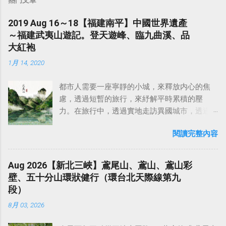
2019 Aug 16～18【福建南平】中國世界遺產
～福建武夷山遊記。登天遊峰、臨九曲溪、品
大紅袍
1月 14, 2020
都市人需要一座寧靜的小城，來釋放内心的焦
慮，透過短暫的旅行，來紓解平時累積的壓
力。在旅行中，透過實地走訪異國城市，透過
人與人之間的交流，甚至是品嚐當地的美食佳
閱讀完整內容
餚，來認識不同國家、不同地區的歷史和文
化，豐富自己的人生經驗，寫下自己的故事，
這不就是旅行的意義嗎？ 2019年夏天，藉著一
Aug 2026【新北三峽】鳶尾山、鳶山、鳶山彩
次到蘇州出差的機會，和在上海出差的同事相
壁、五十分山環狀健行（環台北天際線第九
約，找個週末，搭一趟高鐵，來武夷山品一壺
段）
大紅袍，感受當地的茶文化，靜享怡然自得。
8月 03, 2026
中國旅遊對我的吸引力，除了每個地區獨具特
色的道地中華料理之外，最大的魅力應該是那