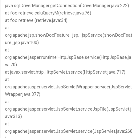
java.sql.DriverManager.getConnection(DriverManager.java:222)
at foo.retrieve.caluQueryM(retrieve.java:76)
at foo.retrieve.
(retrieve.java:34)
at
org.apache.jsp.showDocFeature_jsp._jspService(showDocFeat
ure_jsp.java:100)
at
org.apache.jasper.runtime.HttpJspBase.service(HttpJspBase.ja
va:70)
at javax.servlet.http.HttpServlet.service(HttpServlet.java:717)
at
org.apache.jasper.servlet.JspServletWrapper.service(JspServlet
Wrapper.java:377)
at
org.apache.jasper.servlet.JspServlet.serviceJspFile(JspServlet.j
ava:313)
at
org.apache.jasper.servlet.JspServlet.service(JspServlet.java:260