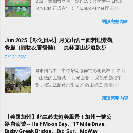
文章，牽動我產生一點想法：技術大神 Linus
話，會附美味的西式早餐（晚餐好像也可以另
中國歷代曾有72位皇帝到泰山封禪 。杜甫一首
柏油路可能會曬太陽，正當猶豫不決時，我決
Torvalds 正式宣告：『 Linux Kernel 開源專案會
外預訂），退房時間是早上11點，早上吃完早
《望岳》中的「 會當凌絕頂，一覽眾山小 」表
定擲硬幣決定（出人頭就原路走山徑回長春
擁抱 AI，不爽的人大可 Fork 一套自己來，不然
餐還可以泡湯享受一下。簡而言之，這裡水質
達出自信自勵的意志和堅定豪邁的氣概，亦充
嶺，然後由鳶山岩那邊下至鳶峰路、出字就走
閱讀完整內容
就閃開』。 Linus 是誰？Linux 又是什麼東西，
好，環境清幽，雖然附近沒有商店，但其實15
分體現出泰山的巍峨雄偉與險峻。 泰山風景以
水泥路下山），結果是擲出人頭。 稍早從鳶山
不知道的話可以自己去問 AI。我想起快20年前
分鐘車程就有萊爾富超商，也不會非常不方
壯麗著稱，重疊的山勢，厚重的形體，蒼松巨
走到五十分山入口處的途中有遇到蜂群，所以
大學時期時，曾學過玩過幾年 Linux 搞伺服器，
便。 不過來這個地方，就是享受溫泉、享受寧
Jun 2025【彰化員林】月光山舍土雞料理景觀
石的烘托，雲煙的變化，使它在雄渾中兼有明
這代表我要再次經過剛才遇到幾隻蜂群盤旋的
記得當初最早接觸的好像是 Fedora 4，然後
靜、享受大自然，太吵雜的商業設施反而顯得
餐廳（寵物友善餐廳）｜員林藤山步道散步
麗，靜穆中透著神奇。最為有名的是「 泰山四
地點。還好稍早經過時，蜂群沒有追上來攻擊
Ubuntu 也玩過，但後來開始工作用 Mac 電腦之
多餘。然後這附近有許多登山步道，隔天早上
大奇觀 」。古人以「 泰山北斗 」來喻指人道德
我（蜂隻是黑黃相間的顏色，不知道是什麼品
7月 01, 2025
後就沒有再去學 Linux 了。 連技術大神都擁抱
退房都可以順便去健行，其中最有名的就是 水
高、名望重或有卓越成就為眾人所敬仰的人。
種的蜂，但還滿大隻的），所以我心想再走一
AI 了，台廠裡卻還有很多意圖維護自己身為舊
雲三星 的 虎山 、 鳥嘴山 、 橫龍山 。 位在苗
泰山 也 是王母娘娘神話傳說的發祥地。早在魏
次應該也沒問題吧？如果蜂群敢主動攻擊我...
週末回台中，中午帶老母前往彰化員林 百果山
石器時代人類碼農最後尊嚴的智障狗，在那邊
栗泰安溫泉旁的「虎山」、「鳥嘴山（上島
晉時期就建有王母池道觀。王母池位於泰山南
半山腰的土雞城「 月光山舍 」景觀餐廳吃午
說著嘲諷、看不起 AI 的可悲話（以為自己的工
山）」、「橫龍山」，形成虎、鳳、 龍三獸磐
麓環山路東首，古稱「群玉庵」，又名「瑤
餐，吃完飯順路到附近的 藤山步道 走走消化一
人智慧才是最高級智慧...笑屎💩）。像是每次我
據的態勢，故有「 水雲三星 」的稱號。 水雲三
池」。三國魏曹植有「東過王母廬」的詩句，
下。 彰化員林的 百果山 ，屬於八卦山風景區的
用 AI 來解決一些問題，就有一些北七在那邊臭
星 中，我認為 橫龍山最值得去走 ，沿著 橫龍
唐李白有「朝飲王母池」的吟詠 。 從司馬遷的
閱讀完整內容
一員，是員林人熟悉的後山遊憩地，也是 參山
一些諸如：『可是 AI 給的東西到底對不對？』
產業道路 開到底，即可抵達橫龍山登山口，產
名言：「人固有一死，或重於泰山，或輕於鴻
國家風景區 的重要子區之一。鄰近有藤山步
這種話（ AI 給的東西對不對端看你會不會用
業道路的路旁有空地，可停少數幾輛小客車。
毛」，到「泰山壓頂不彎腰」,杜甫「會當凌絕
道、隴頂古道、萬里長城步道、二百崁／三百
啦，啊你不會用、瞧不起，更抗拒使用，結果
【美國加州】此生必去超美風景！加州一號公
天氣好的話，從產業道路這裡，就能欣賞到非
頂，一覽眾山小」。 泰山，這個有著數千年精
崁／四百崁步道等多條自然步道，沿途可見荔
就是你們只能在旁邊說這些酸酸言論嘴秋自嗨
路自駕遊～Half Moon Bay、17 Mile Drive、
常壯觀的雲海景觀！或者也可以繼續開到 橫龍
神文化的滲透和渲染以及人文景觀的烘托，而
枝、蓮霧等果園，空氣裡常有淡淡果香，不論
而已啦！ ），不然就是用不屑、找碴的口氣
Bixby Greek Bridge、Big Sur、McWay
古道 的登山口，那邊登山口前方的空地大約可
被稱為「 五嶽之首 」的地方，猶如攀登長城一