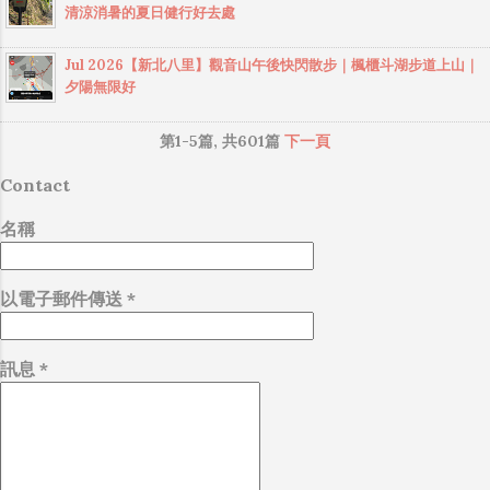
上，當做無知的遮羞布，我就會感到倒胃口！
清涼消暑的夏日健行好去處
築物，以為是以前的檢查哨啥的，走近一看原
與民間動員500人次搜救，仍無下文，歷經50餘
同樣身為RD，我只覺得 Shame on you！（打
來是廁所 高壓電塔 發現一處可以欣賞石門水庫
天，直到2011/4/20才被民間登山人士黃國書先
嘴炮、作秀搶風頭、噁心帶風向、搞政治操
Jul 2026【新北八里】觀音山午後快閃散步｜楓櫃斗湖步道上山｜
的觀景點 由好漢坡下山 好漢坡確實很陡，若是
生，沿北港溪谷垂降下切找到遺體。此事件因
作、把別人做事的成果搶去幫自己抬轎、有鍋
夕陽無限好
從這裡上山，應該也是小累 下山回到北側登山
家屬擬提國賠及建議限縮登山條件，影響甚
直接推給下屬扛、散佈同事私生活謠言，還有
口，許多攤販都已經收攤了
巨，引起山界譁然。 序 歸類 名稱 別稱 說明 標
職場霸凌，這些你他媽都頂級專業戶，除此之
第1-5篇, 共601篇
下一頁
準 高度...
外沒啥洨用了！） 一件理論上可以做到的事
Contact
情，外行人的認知被信息差，不懂加上沒實作
能力去驗證，就什麼都變成黑科技了（多黑？
名稱
比巴西黑鮑魚還黑嗎？）。反重力技術說不定
也非啥黑科技，只是政府不讓你普通老百姓了
解罷了。 Ray-ban Meta 的黑科技，講白了就是
以電子郵件傳送
*
人家拉個百人團隊在搞那支眼鏡，然後把軟體
技能和硬體規格點滿，再加上極致優化後的成
訊息
*
果罷了！ 當時知道 Ray-Ban Meta 的智慧眼鏡有
塞入一個強大的 WiFi 6 晶片在裡面，一開始我
猜測會不會有可能是透過 WiFi P2P 或 WiFi
SoftAP 的方式去做串流（確實 Meta 的智能眼
鏡，在同步媒體時，會強制要求開啟手機的