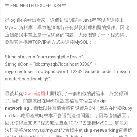
** END NESTED EXCEPTION **
從log file的輸出看來，這個錯誤明顯是Java程序没有連接上
MySQL資料庫，導致無法進行任何與資料庫相關的操作。因此
這個錯誤本質上是一個網路的問題。大致瀏覽了一下程式碼，
發現它是採用TCP/IP的方式去連接MySQL：
String sDriver = "com.mysql.jdbc.Driver";
String sCon = "jdbc:mysql://localhost:3306/" +
myprojectuser=root&password=123321&useUnicode=true&ch
aracterEncoding=big5";
最後我從
Oracle論壇
上面找到了一個相似的討論串，終於得到
了頭緒，問題就出在MySQL設置檔裡有個選項
skip-
networking
，而我以往習慣會將它設置為ON（因為在開發Ruby
on Rails應用程式時根本不會遇到這種問題），因為這個設置，
因此使得這支JSP程式無法透過TCP/IP去連接MySQL。解決方
法只要將/etc/mysql/my.cnf設置檔中的
skip-networking
這個選