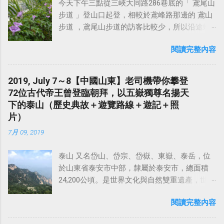
今天下午三點從三峽大同路286巷底的「 鳶尾山
壯麗的山河，以及有故事的歷史古蹟。而距離
步道 」登山口起登，相較於鳶峰路那邊的 鳶山
上海不遠，且最有名的 黃山 、 泰山 這些風景
步道 ，鳶尾山步道的訪客比較少，所以沿途蜘
名勝，之前來大陸出差時都去過了，剩下的山
蛛網不少。登山口附近的道路狹窄不好停車，
嶽景勝地，距離上海又不遠的，就當屬福建南
閱讀完整內容
建議將車輛停在外面三峽老街附近再走進來。
平的「 武夷山 」莫屬了。 武夷山位於福建省北
如果是騎機車，快要抵達登山口之前，路旁有
部，是世界文化與自然遺產雙重遺產地，曾被
幾處小空曠處可停車。從登山口至鳶尾山大約
《 孤星旅遊指南 》評為「 全球十大最幸福地方
2019, July 7～8【中國山東】老司機帶你攀登
20～30分鐘步程，再續行半小時即抵達海拔220
」之一。 武夷山還具有豐富的歷史文化遺產，
72位古代帝王曾登臨朝拜，以五嶽獨尊名揚天
公尺的 福德坑山東峰 ，這邊有一個休息涼亭，
道教傳說、懸棺文化讓這裡的山水更多了一分
下的泰山（歷史典故＋遊覽路線＋遊記＋照
山景第一排的展望挺不錯，在此休息10分鐘後
靈秀之氣。 武夷山 亦稱 武彝山 ，武夷山脈北
片）
繼續前進！ 續行一段爬坡後，即抵達 長春嶺 ，
段東南麓，是著名的旅遊勝地。主要景區範圍
7月 09, 2019
長春嶺這裡有一個小涼亭，展望也不錯。且這
約70平方公里，平均海拔為350公尺，屬於典型
裡是鳶山環狀路線的三岔路口，回程會從這邊
的 丹霞地貌 ，億萬年大自然的鬼斧神工，形成
泰山 又名岱山、岱宗、岱嶽、東嶽、泰岳，位
下至 鳶山岩 ，然後抵達 鳶峰路登山口 ，構成
了碧水丹峰的美景，共有36峰布列在武夷溪兩
於山東省泰安市中部，隸屬於泰安市，總面積
一個環狀健行路線。 從長春嶺續行，途中經過
岸。溪水清碧，浪環九曲，乘竹筏游溪，可兼
24,200公頃。是世界文化與自然雙重遺產，世界
一個楓樟亭，這裡展望不錯，可以眺望波光嶙
覽山水之勝。1999年武夷山被聯合國教科文組
地質公園，全國重點文物保護單位，國家重點
峋的大漢溪，微風吹來相當舒服。續行25分鐘
織批准列入《 世界遺產名錄 》，成為世界文化
閱讀完整內容
風景名勝區，國家5A級旅遊景區。 泰山的主峰
後，即抵達海拔高度321公尺的 福德坑山（鳶
與自然「雙遺產」。 相傳西元前4600年，彭祖
「 玉皇頂 」海拔1545米，氣勢雄偉磅礴，有「
山） ，山頂腹地不算很寬敞，設有三等三角點
和他的一對雙胞胎的兒子彭武、彭夷隱居福建