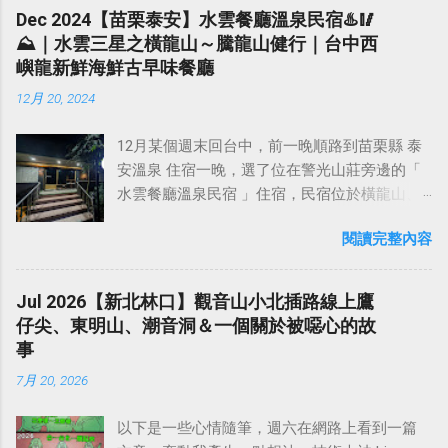
五嶽之首 」、「 天下第一山 」的之稱。在漢族
基石一顆，從上頂旁的展望點可觀賞土城、板
Dec 2024【苗栗泰安】水雲餐廳溫泉民宿♨️🥢
名山碧水之間，住於幔亭峰下，茹芝飲瀑，遁
傳統文化中，泰山一直有「五嶽獨尊」的美
橋及鶯歌等地區風光。 鳶山 位於新北市三峽市
⛰️｜水雲三星之橫龍山～騰龍山健行｜台中西
跡養生， 教人開墾荒地，種植糧食棉花、花
譽。自秦始皇封禪泰山後，歷朝歷代帝王不斷
區的西南方，屬 雪山山脈支脈 稜端，因山型似
嶼龍新鮮海鮮古早味餐廳
果、茶葉，挖井取水。成為福建彭氏始祖。後
在泰山封禪和祭祀，並且在泰山上下建廟塑
飛翔的鳶鳥而得名。民國74年當時的鎮長張秀
人便將此山用彭武、彭夷命名為武夷山，福建
12月 20, 2024
神，刻石題字。 東嶽泰山 （山東）、 西嶽華山
豐先生為紀念台灣光復四十年，在山頂建立一
武夷山脈，毗鄰江西省，主峰 黃崗山 （海拔
（陝西）、 北嶽恆山 （山西）、 南嶽衡山
座和平鐘樓，為鳶山風景區的特殊景點，名列
2158米） ，是福建省第一高峰。 武夷山景區
12月某個週末回台中，前一晚順路到苗栗縣 泰
（湖南）、 中嶽嵩山 並稱為 中國五嶽 。自古
三峽五景之一。 過鳶山後，再走20分鐘即可抵
內，雖無特別的高峰，但奇景甚多，特別是武
安溫泉 住宿一晚，選了位在警光山莊旁邊的「
以來，以東為尊，而泰山在東，因此被歷代封
達鳶山彩壁，這是造訪鳶山必訪的景點。今天
彝溪兩岸，除了有自然天成的石峰澗水外，還
水雲餐廳溫泉民宿 」住宿，民宿位於橫龍山、
建帝王選為仰天功之巍巍而封禪祭祀的地方。
在這裡看到兩位應該是泰國還是越南的一對情
有船形懸棺此一人文景觀。當年 徐霞客 先是乘
鳥嘴山與虎山之間的 汶水溪谷 之中，旁邊就是
泰山自然而然，就被尊為 五嶽之首 。 五嶽，是
侶黨，在這邊對著手機鏡頭忘情演出，還自帶
船沿溪而游，記敘了武夷山中36峰中之大部分
閱讀完整內容
「 泰安警光山莊 」，而警光山莊是泰安溫泉的
家喻戶曉的名詞，五個方位，五處山巒，承載
真人音效（抖音一響父母白養？？），不知道
山峰。其記以溪水回曲為線索，幾乎每曲都有
源頭，所以這裡的溫泉可以說是相當純正的。
的不僅僅是一方美景，更是五處古人的哲思，
是在錄短視頻還是在直播，其作秀入戲之表
不同景觀，然後登陸從山中行，對山中寺廟以
水雲餐廳溫泉民宿 的客房乾凈整齊，每個房間
將天地山河用這五個地方所代表，四方山河有
Jul 2026【新北林口】觀音山小北插路線上鷹
現，應該不輸某些台廠的戲精演員。我簡單拍
及飛瀑林木都一一歷。 武夷山具有桂林之秀，
都面對汶水溪，早上可以一邊泡湯一邊欣賞美
了憑依，神州有了倚靠，而儘管它在風景上或
仔尖、東明山、潮音洞＆一個關於被噁心的故
幾張紀念照後，便繼續往 五十分山 的方向前
黃山之奇，華山之險，泰山之雄，居五嶽之
麗的溪谷風光和山景。 民宿採客房內泡溫泉，
許有所不及黃山張家界，不及川西壩上等等，
事
進。 過 鳶山彩壁 後，再行約20分鐘，即可抵達
首，堪稱天下第一山。1986年，時任中國作家
沒有公共浴場 （如果想用公共浴場，也可以去
但縱觀歷史，俯察中華，卻並沒有一處歷史能
海拔 296 公尺的 五十分山 ，山頂腹地頗寬廣，
協會主...
7月 20, 2026
旁邊的警光山莊泡湯）。店家說溫泉水是直接
比得上五嶽，也沒有一處方位能取代他們的地
設有圖根點基石，是極佳的觀景場所。在五十
接溫泉管線，在12月冬季，放滿熱水下去泡湯
位，這就是文明賦予它的歷史意義，百代而
分山休息10分鐘後啟程下山，途中本來想走水
以下是一些心情隨筆，週六在網路上看到一篇
溫度剛剛好，不用再另外放冷水。 來住宿的
來，未曾斷絕。 泰山，以五嶽獨尊名揚天下，
泥路快速下山，但考慮到時間還早，下山後走