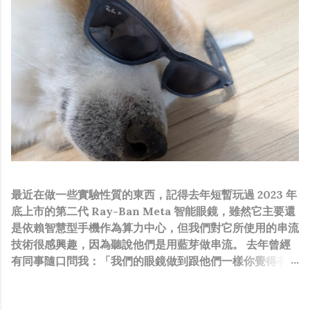
最近在做一些實驗性質的東西，記得去年短暫玩過 2023 年
底上市的第二代 Ray-Ban Meta 智能眼鏡，雖然它主要還
是依賴智慧型手機作為算力中心，但我們對它所使用的串流
技術很感興趣，因為聽說他們是用藍芽做串流。 去年曾經
有同事隨口問我：「我們的眼鏡做到跟他們一樣你覺得有可
能嗎？」，因為我知道我們的硬體規格跟人家的相比並非等
號，加上當時有其他事情在搞，所以隨口開玩笑回說：“可