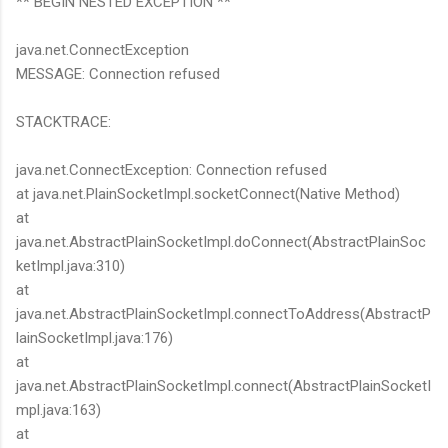
** BEGIN NESTED EXCEPTION **
鏡有塞入一個強大的 WiFi 6 晶片在裡面，一開始我猜測會
不會有可能是透過 WiFi P2P 或 WiFi SoftAP 的方式去做
java.net.ConnectException
串流（確實 Meta 的智能眼鏡，在同步媒體時，會強制要
MESSAGE: Connection refused
求開啟手機的 WiFi 開關，所以媒體同步應該是靠 WiFi 通
道做的），而去年初我也快速做了一個WiFi Direct 架構
STACKTRACE:
來做 POC，確實傳輸效率非常快，幾百 MB 的大檔幾乎秒
級傳完，從眼鏡端將媒體串流到手機端更是不用說的順暢，
java.net.ConnectException: Connection refused
而且當時我們的媒體串流還是以未經編碼的方式傳透過
at java.net.PlainSocketImpl.socketConnect(Native Method)
Socket 直接傳輸的（這表示傳輸時所需的頻寬會更大，功
at
耗據說也較大）。 後來因為 ...
java.net.AbstractPlainSocketImpl.doConnect(AbstractPlainSoc
ketImpl.java:310)
at
java.net.AbstractPlainSocketImpl.connectToAddress(AbstractP
lainSocketImpl.java:176)
at
java.net.AbstractPlainSocketImpl.connect(AbstractPlainSocketI
mpl.java:163)
at