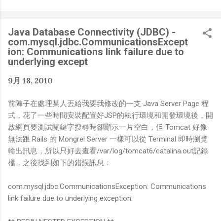
是聽說 Meta 有200個人在搞那個眼鏡捏（雖然不知道他們
負責搞應用的有幾人），啊我如果一個人可以幹贏他們200
人，那我還在這幹嘛？？？（笑）” 也記得更久以前，當我
Java Database Connectivity (JDBC) -
們還在研究那個眼鏡時，常聽到像是：『 他們不知道用了
com.mysql.jdbc.CommunicationsExcept
什麼黑科技 』，這類沒有建設性、不應該從 RD 嘴裡說出
ion: Communications link failure due to
來的話，而我也是不以為然。坦白講，以前每次只要聽到某
underlying except
SW嘴砲經理（暫且以H君稱之），沒事就把『 黑科技 』
9月 18, 2010
三個字掛在嘴上，當做無知的遮羞布，我就會感到倒胃口！
同樣身為RD，我只覺得 Shame on you！（打嘴炮、作
前陣子在處理某人丟給我要我修改的一支 Java Server Page 程
秀搶風頭、噁心帶風向、搞政治操作、把別人做事的成果搶
式，花了一些時間安裝配置好JSP的執行環境和開發環境後，開
去幫自己抬轎、有鍋直接推給下屬扛、散佈同事私生活謠
啟網頁要測試關鍵字搜尋時卻顯示一片空白，但 Tomcat 好像
言，還有職場霸凌，這些你他媽都頂級專業戶，除此之外沒
無法跟 Rails 的 Mongrel Server 一樣可以從 Terminal 即時瀏覽
啥洨用了！） 一件理論上可以做到的事情，外行人的認知
輸出訊息，所以只好去查看/var/log/tomcat6/catalina.out記錄
被信息差，不懂加上沒實作能力去驗證，就什麼都變成黑科
檔，之後找到如下的錯誤訊息：
技了（多黑？比巴西黑鮑魚還黑嗎？）。反重力技術說不定
也非啥黑科技，只是政府不讓你普通老百姓了解罷了。
com.mysql.jdbc.CommunicationsException: Communications
Ray-ban Meta 的黑科技，講白了就是人家拉個百人團隊
link failure due to underlying exception:
在搞那支眼鏡，然後把軟體技能和硬體規格點滿，再加上極
致優化後的成果罷了！ 當時知道 Ray-Ban Meta 的智慧眼