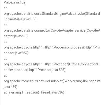
Valve.java:102)
at
org.apache.catalina.core.StandardEngineValve.invoke(Standard
EngineValve.java:109)
at
org.apache.catalina.connector.CoyoteAdapter.service(CoyoteA
dapter.java:298)
at
org.apache.coyote.http11.Http11Processor.process(Http11Pro
cessor.java:852)
at
org.apache.coyote.http11.Http11Protocol$Http11ConnectionH
andler.process(Http11Protocol.java:588)
at
org.apache.tomcat.util.net.JIoEndpoint$Worker.run(JIoEndpoint.
java:489)
at java.lang.Thread.run(Thread.java:636)