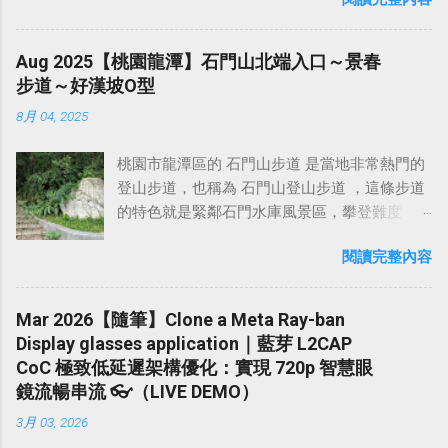
是一個獨立的稜脈，地理位置大約在大甲溪以
國家公園。 開車走加州一號公路，途中會經過
山舍土雞料理景觀餐廳 登遊土雞城 紅土窯甕仔
位上級就叫我去幫忙看一下這個項目，看能不
南，北港溪以北，介於雪山山脈與中央山脈之
不少景點，其中比較著名的景點有 半月灣海灘
雞 山鼎土雞城 如果有來員林百果山這裡用餐，
能搞出什麼名堂出來。然後 SW team 在主導這
間。所以長久以來白狗大山是屬於雪山山脈或
（Half Moon Bay） 、 17里灣海岸線（17 Mile
Aug 2025【桃園龍潭】石門山北端入口～景春
建議可以順路到附近的 藤山步道 散步，藤山步
玩意兒的名義 leader，竟然是某位根本不懂技術
是中央山脈並沒有確定，比較多人說是屬於雪
Drive） 、 鴿點燈塔（Pigeon Point
步道～好漢坡O型
道位於彰化跟南投之間，為 八卦山 下眾多步道
的女經理，之前有幾次她要我加一些莫名其妙
山山脈。白姑大山山勢雄偉壯麗，但山路陡峭
Lighthouse）、 比克斯比溪大橋（Bixby Greek
之一，每年4、5月油桐花盛開時，吸引大批賞
的測試功能（要比喻的話，就像是他們試圖在
8月 04, 2025
岔路多，是不好爬的一座高山，所以就有山友
Bridge） 、 大索爾（Big Sur） 、 麥克威瀑布
花遊客前來賞桐花。 藤山步道平緩設施完整，
開車時把車內的冷氣系統...
就將它與「 羊頭山 」、「 畢祿山 」、「 屏風
（McWay Falls） 、 象海豹海灘（Elephant Seal
是一條難度不高，又能欣賞彰化美景、品嘗小
桃園市龍潭區的 石門山步道 是當地非常熱門的
山 」並稱為「 中橫四辣 」，可見其難度！甚至
Rookery） 等！其中最精華最不可錯過的一段，
吃的大眾路線，可以說是彰化人的後花園（跟
登山步道，也稱為 石門山登山步道 ，這條步道
有山友用「遙遠而鹹濕的終極高山」、「最難
便是 大索爾（Big Sur） ，我個人認為它有點像
台中的 大坑登山步道 有些相似的感覺）。如果
的特色就是緊鄰石門水庫風景區，攀登難度
爬的獨立山頭」等字句來形容這座山。白姑大
是美國版的清水斷崖，只是美國什麼都大，這
只走藤山步道不過癮，附近還有二百崁、四百
低，有多條難度不同的登山步道可以選擇，從
山不僅岔路多，途中還要跨過許多巨大倒木，
裡當然也不例外！ 加州一號公路上的 大索爾
崁、萬里長城步道、猴探井天空之橋、微笑天
閱讀完整內容
登山口走到山頂只需40分鐘左右。體力好想鍛
鑽過很多沒有展望的箭竹林路段，如果不是要
（Big Sur） 路段，長度約 90英里（約150公
梯等路線可以順路造訪。 藤山步道 全長約2公
鍊腳力可以走好漢坡，想輕鬆一點可以選擇走
完成百岳或是鍛鍊體力和意志力，一般人應該
里)，從舊金山南邊開車大約3小時車程可抵達，
里，坡度平緩無台階，很適合全家親子同行，
環湖步道，非常適合午後花兩小時接近大自
不會無聊到想要去這座山。 民國45年 林文安 只
Mar 2026【隨筆】Clone a Meta Ray-ban
途中還會經過一座世界最高的混凝土拱橋 Bixby
一般走到三星宮後折返。若續行可抵達鳳鳴社
然，下山後還可以在登山口附近的攤販買冰豆
帶簡易裝備坐蹦蹦車、索道直達白仙洞招待
Display glasses application｜藍芽 L2CAP
Greek Bridge 。 大索爾 （Big Sur） 這一段路，
區，續接上八卦山139縣道順遊微熱山丘、望高
花和青草茶解渴。 石門山步道在2022年時曾經
所，二個小時即創下白姑大山光復後首登記
CoC 極致低延遲架構優化：實現 720p 智慧眼
是開車往返舊金山與洛杉磯途中，最壯觀的一
寮觀景平台或萬里長城步道、二百崁、四百崁
重新整理過北端登山口起點的步道，這裡也是
錄。民國60年鐵道廢棄，他們爬了四天才登
鏡流暢串流 👓（LIVE DEMO）
條路線，曾經被美國 National Geographic 國家
步道等景點完成環型走法。 藤山步道的其中一
最多人開始爬的起點，由當時擔任桃園市長的
頂。白姑大山早年的登山路線，其實是從中橫
地理雜誌評選為 一生必去的五十大景點之一 。
個特色是，走在步道上，沿途可以看見許多
3月 03, 2026
鄭文燦先生主導，經桃園市政府觀光旅遊局與
青山上線起登，需爬升2500公尺，且在一天內
這個路段一邊是碧波萬頃、一望無際的太平
「合體字」的石牌，合體字其實...