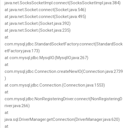
java.net.SocksSocketImpl.connect(SocksSocketImpl.java:384)
at java.net.Socket.connect(Socket.java:546)
at java.net.Socket.connect(Socket.java:495)
at java.net.Socket.
(Socket.java:392)
at java.net.Socket.
(Socket.java:235)
at
com.mysql.jdbc.StandardSocketFactory.connect(StandardSock
etFactory.java:173)
at com.mysql.jdbc.MysqlIO.
(MysqlIO.java:267)
at
com.mysql.jdbc.Connection.createNewIO(Connection.java:2739
)
at com.mysql.jdbc.Connection.
(Connection.java:1553)
at
com.mysql.jdbc.NonRegisteringDriver.connect(NonRegisteringD
river.java:266)
at
java.sql.DriverManager.getConnection(DriverManager.java:620)
at