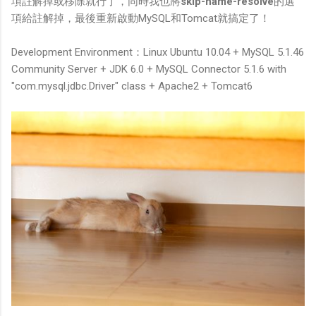
項註解掉或移除就行了，同時我也將
skip-name-resolve
的選
項給註解掉，最後重新啟動MySQL和Tomcat就搞定了！
Development Environment：Linux Ubuntu 10.04 + MySQL 5.1.46
Community Server + JDK 6.0 + MySQL Connector 5.1.6 with
"com.mysql.jdbc.Driver" class + Apache2 + Tomcat6