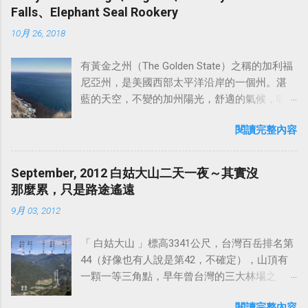
登高或健行都非常適合 今天來用餐的這家 月光
說：『那個是 AI 弄的』（ 所以你這個逼哀仔是
Falls、Elephant Seal Rookery
停四、五輛小客車。 我今天是停在橫龍山登山
樣，成為中華民族的精神文化的縮影。泰山最
山舍景觀餐廳 ，坐擁180度無障礙物視野，是欣
比較高尚是不是？ ），更智障的還會嘲諷：
口附近，先走10分鐘抵達橫龍山，在後再接橫
引人入勝的地方就是泰山是中國歷史上唯一受...
10月 26, 2018
賞夕陽和夜景的絕佳地點！天氣晴朗時，白天
『你是不是 AI 走火入魔？』（ 嗯～你媽才入
龍古道，續行至 騰龍山 ，然後下山，從1號救
從這裡可遠眺王功漁港、雲林六輕，以及近在
魔，你全家都綠圾邪教走火入魔唷^_^ ）。總之
援牌那邊走下山至橫龍古道登山口，再踢產業
有黃金之州（The Golden State）之稱的加利福
咫尺高鐵全貌。 餐廳室內用餐空間，採光很
我前段時間真的已經聽這些無能者的可悲發言
道路回到停車處，這樣剛好一個小O型，這個路
尼亞州，是美國西部太平洋沿岸的一個州。湛
好，座位主要以大圓桌，8~10人為主，不過若
聽到覺得很噁心了！ 我個人是覺得，時代的轉
線從3號救援牌之後才有小小的爬升，其餘路段
藍的天空，不變的加州陽光，舒適的氣候，吸
只有2～3人，沒客滿的話，店家也會接受訂
輪已經在瘋狂的向前運轉，但某些台廠吃屎狗
都滿平坦好走，全程慢慢走大約兩小時左右即
引不同種族人們在此定居，將加州形塑出自
位。除了室內座位，身為景觀餐廳，當然也少
還在那邊活在山洞裡鑽木取火自我感覺良好！
可走完。 橫龍山~騰龍山O型走：
閱讀完整內容
由、多元的氣息，人口居全美第一。而著名的
不了戶外的座位區。不過無論選擇室內或戶外
專業在辦公室玩那些狗屎操作，不然就是在那
https://www.sports-
加州一號公路（CA SR-1） 則是北美最受歡迎
座位，都能感受到不同的氛圍，想欣賞夜景的
邊 堅守工人智慧至上，其實真的挺可悲的啦 ！
tracker.com/workout/davidwang400/675d1f07a
的自駕遊路線，沒有之一。來到美國旅遊一定
話，可以選擇晚上過來，假日可能需要提前預
September, 2012 白姑大山二天一夜～其實沒
一群禿鷹聚在一起終究還是禿鷹，永遠不會變
f5cfe0bacc7b0e2 請注意，到了 阿水泊露營區
要開車走過一遍！相信每一次駐足，都能被載
約。 月光山舍景觀餐廳 提供多樣化的菜色，販
那麼累，只是路途遙遠
成獅子啦 。 關於如何在工作上使用 AI？我想到
的入口後，再往上開馬上有個岔路，這裡必需
入你的人生史冊中。 加州一號公路 ，全長約
售湯品、沙拉、炒時蔬、肉品、煎蛋、鮮魚、
一個最近的活生生（且噁心）的實例： 前陣子
走有舖設水泥的右方岔路 上去才對，左方岔路
9月 03, 2012
655英里（約1,000公里左右），是往返加州南北
現打飲品、輕食小點心、鬆餅類、咖啡、個人
我們 team 有一票人在研究某大廠的產品架構，
入口的護欄上面，不知道是哪個87用筆亂寫橫
方向的一條州級公路，主要沿著太平洋西海岸
鍋，採自行先至櫃檯點餐結帳。 月光山舍土雞
想要在省電和降低功耗上面和人家對齊，但我
龍山，還畫一個箭頭誤導...
「 白姑大山 」標高3341公尺，台灣百岳排名第
蜿蜒。從舊金山北邊的萊格特（Leggett）開
料理景觀餐廳 電話：04-8334131 營業時間：
聽說他們的硬體已經不想更動了，所以只能想
44（好像也有人說是第42，不確定），山頂有
始，一路蜿蜒向南，直到洛杉磯南部的聖克萊
11:00～14:00 / 16:30～22:00 (週二公休) 地址：
辦法從中層、上層去做優化。然後這個主題好
一顆一等三角點，早年曾台灣的三大林場之
蒙特（San Clemente），穿越了加州整個西部
彰化縣員林市出水巷57-6號 以下是彰化員林百
像去年就已經持續搞了一整年，搞到前陣子今
一，別名又叫做「 白狗大山 」。白姑大山群峰
海岸線，沿途還會經過許多各具風情的小鎮和
果山附近，口碑不錯的土雞城餐廳推薦： 月光
年都快過完一半了，還搞不出個屌毛。 然後有
閱讀完整內容