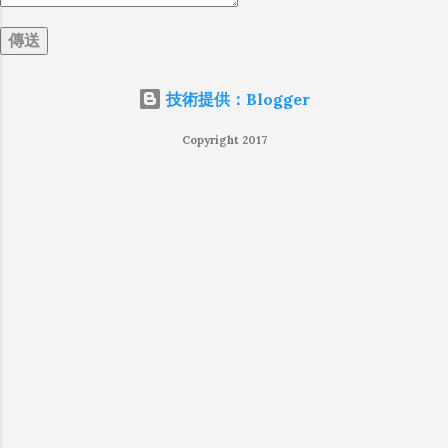
WiFi 開關，所以媒體同步應該是靠 WiFi 通道做
的），而去年初我也快速做了一個WiFi Direct 架
構來做 POC，確實傳輸效率非常快，幾百 MB
的大檔幾乎秒級傳完，從眼鏡端將媒體串流到
技術提供：Blogger
手機端更是不用說的順暢，而且當時我們的媒
體串流還是以未經編碼的方式傳透過 Socket 直
Copyright 2017
接傳輸的（這表示傳輸時所需的頻寬會更大，
功耗據說也較大）。 後來因為 ...