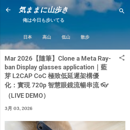
跳到主要內容
気ままに山歩き
俺は今日も步いてる
日本
高山
低山
散步
Mar 2026【隨筆】Clone a Meta Ray-
ban Display glasses application｜藍
芽 L2CAP CoC 極致低延遲架構優
化：實現 720p 智慧眼鏡流暢串流 👓
（LIVE DEMO）
3月 03, 2026