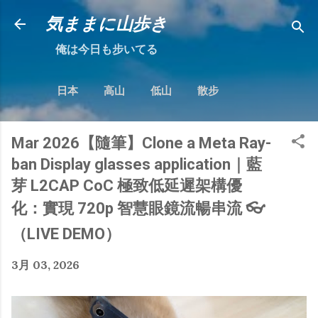
跳到主要內容
気ままに山歩き
俺は今日も步いてる
日本
高山
低山
散步
Mar 2026【隨筆】Clone a Meta Ray-
ban Display glasses application｜藍
芽 L2CAP CoC 極致低延遲架構優
化：實現 720p 智慧眼鏡流暢串流 👓
（LIVE DEMO）
3月 03, 2026