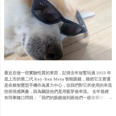
最近在做一些實驗性質的東西，記得去年短暫玩過 2023 年
底上市的第二代 Ray-Ban Meta 智能眼鏡，雖然它主要還
是依賴智慧型手機作為算力中心，但我們對它所使用的串流
技術很感興趣，因為聽說他們是用藍芽做串流。 去年曾經
有同事隨口問我：「我們的眼鏡做到跟他們一樣你覺得有可
能嗎？」，因為我知道我們的硬體規格跟人家的相比並非等
號，加上當時有其他事情在搞，所以隨口開玩笑回說：“可