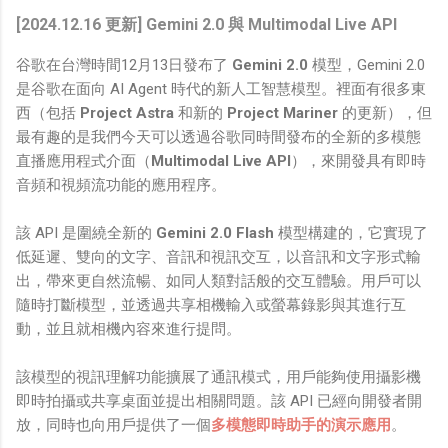
[2024.12.16 更新] Gemini 2.0 與 Multimodal Live API
谷歌在台灣時間12月13日發布了
Gemini 2.0
模型，Gemini 2.0
是谷歌在面向 AI Agent 時代的新人工智慧模型。裡面有很多東
西（包括
Project Astra
和新的
Project Mariner
的更新），但
最有趣的是我們今天可以透過谷歌同時間發布的全新的多模態
直播應用程式介面（
Multimodal Live API
），來開發具有即時
音頻和視頻流功能的應用程序。
該 API 是圍繞全新的
Gemini 2.0 Flash
模型構建的，它實現了
低延遲、雙向的文字、音訊和視訊交互，以音訊和文字形式輸
出，帶來更自然流暢、如同人類對話般的交互體驗。用戶可以
隨時打斷模型，並透過共享相機輸入或螢幕錄影與其進行互
動，並且就相機內容來進行提問。
該模型的視訊理解功能擴展了通訊模式，用戶能夠使用攝影機
即時拍攝或共享桌面並提出相關問題。該 API 已經向開發者開
放，同時也向用戶提供了一個
多模態即時助手的演示應用
。