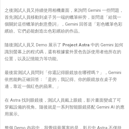
之後測試人員又持續使用相機畫面，來詢問 Gemini 一些問題，
首先測試人員移動到桌子另一端的蠟筆杯旁，並問道「給我一
個關於這些蠟筆的創意疊詞」，Gemini 回答道「彩色蠟筆色彩
繽紛。它們必能創造出色彩繽紛的作品。
隨後測試人員又 Demo 展示了
Project Astra
中的 Gemini 如何
識別螢幕上的程式碼，還有根據窗外景色告訴使用者他所在的
位置，以及記憶能力等功能。
最後當測試人員問到「你還記得眼鏡放在哪裡嗎？」，Gemini
依然能夠正確回答：「是的，我記得。你的眼鏡放在桌子旁
邊，靠近一個紅色的蘋果。」
在 Astra 找到眼鏡後，測試人員戴上眼鏡，影片畫面變成了可
穿戴設備的視角。隨後就是一系列智能眼鏡搭配 Gemini AI 的應
用展示。
整個 Demo 內容中，我覺得最厲害的是，影片中 Astra 不僅
持