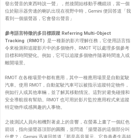
發出聲音的東西時說一聲」，然後開始移動手機鏡頭，當一個
位於顯示器旁邊的喇叭出現在視野中時，Gemini 便回答道「我
看到一個揚聲器，它會發出聲音」
參考語言特徵的多目標跟蹤 Referring Multi-Object
Tracking（RMOT）
是一種新的影片理解任務，它使用語言指
令來檢測和追蹤影片中的多個物件。RMOT 可以處理多個參考
目標和時間變化。例如，它可以追蹤多個物件隨著時間進入或
離開場景。
RMOT 在各種場景中都有應用，其中一種應用場景是自動駕駛
汽車。使用 RMOT，自動駕駛汽車可以被指示追蹤特定物件，
例如行人或其他車輛，並了解其移動情況。這對於避免碰撞和
安全導航很有幫助。RMOT 也可用於影片監控應用程式來追蹤
特定物件或感興趣的人事物。
之後測試人員向相機對著桌上的音響，在螢幕上畫了一個紅色
箭頭，指向揚聲器頂部的圓圈，並問道「揚聲器的這個部分叫
什麽？」Gemini 迅速回答道「那是高音單元。它負責產生高頻