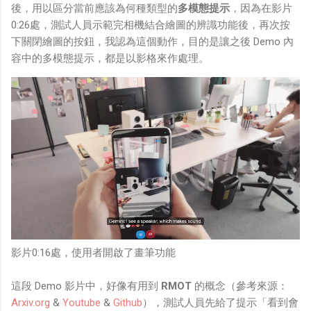
鏡有塞入一個強大的 WiFi 6 晶片在裡面，一開始我猜測會
後，用以區分當前應該為何種類型的
多模態提示
，因為在影片
不會有可能是透過 WiFi P2P 或 WiFi SoftAP 的方式去做
0:26處，測試人員示範完相機結合繪圖的辨識功能後，再次按
串流（確實 Meta 的智能眼鏡，在同步媒體時，會強制要
下關閉繪圖的按鈕，我認為這個動作，目的是讓之後 Demo 內
求開啟手機的 WiFi 開關，所以媒體同步應該是靠 WiFi 通
容中的多模態提示，都是以影格來作處理。
道做的），而去年初我也快速做了一個WiFi Direct 架構
來做 POC，確實傳輸效率非常快，幾百 MB 的大檔幾乎秒
級傳完，從眼鏡端將媒體串流到手機端更是不用說的順暢，
而且當時我們的媒體串流還是以未經編碼的方式傳透過
Socket 直接傳輸的（這表示傳輸時所需的頻寬會更大，功
耗據說也較大）。 後來因為 ...
影片0:16處，使用者開啟了畫筆功能
這段 Demo 影片中，好像有用到
RMOT
的概念（參考來源：
Arxiv.org
&
Youtube
&
Github
），測試人員先給了提示「看到會