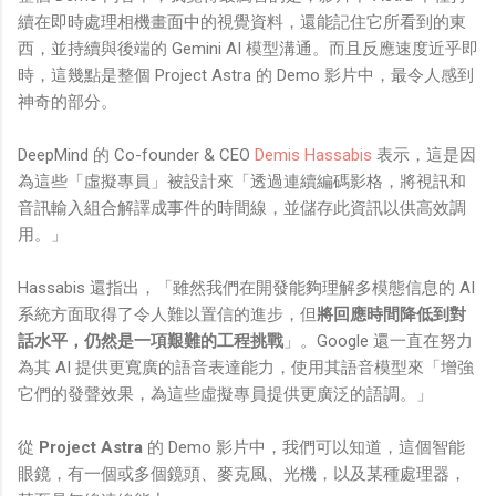
續在即時處理相機畫面中的視覺資料
，還能
記住它所看到的東
西，並持續與後端的 Gemini AI 模型溝通
。而且
反應速度近乎即
時
，這幾點是整個 Project Astra 的 Demo 影片中，最令人感到
神奇的部分。
DeepMind 的 Co-founder & CEO
Demis Hassabis
表示，這是因
為這些「虛擬專員」被設計來「透過連續編碼影格，將視訊和
音訊輸入組合解譯成事件的時間線，並儲存此資訊以供高效調
用。」
Hassabis 還指出，「雖然我們在開發能夠理解多模態信息的 AI
系統方面取得了令人難以置信的進步，但
將回應時間降低到對
話水平，仍然是一項艱難的工程挑戰
」。Google 還一直在努力
為其 AI 提供更寬廣的語音表達能力，使用其語音模型來「增強
它們的發聲效果，為這些虛擬專員提供更廣泛的語調。」
從
Project Astra
的 Demo 影片中，我們可以知道，這個智能
眼鏡，有一個或多個鏡頭、麥克風、光機，以及某種處理器，