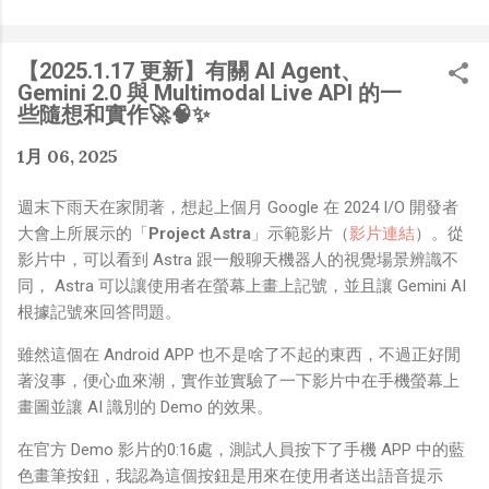
是聽說 Meta 有200個人在搞那個眼鏡捏（雖然不知道他們
負責搞應用的有幾人），啊我如果一個人可以幹贏他們200
人，那我還在這幹嘛？？？（笑）” 也記得更久以前，當我
【2025.1.17 更新】有關 AI Agent、
們還在研究那個眼鏡時，常聽到像是：『 他們不知道用了
Gemini 2.0 與 Multimodal Live API 的一
什麼黑科技 』，這類沒有建設性、不應該從 RD 嘴裡說出
些隨想和實作🚀🧠✨
來的話，而我也是不以為然。坦白講，以前每次只要聽到某
1月 06, 2025
SW嘴砲經理（暫且以H君稱之），沒事就把『 黑科技 』
三個字掛在嘴上，當做無知的遮羞布，我就會感到倒胃口！
週末下雨天在家閒著，想起上個月 Google 在 2024 I/O 開發者
同樣身為RD，我只覺得 Shame on you！（打嘴炮、作
大會上所展示的「
Project Astra
」示範影片（
影片連結
）。從
秀搶風頭、噁心帶風向、搞政治操作、把別人做事的成果搶
影片中，可以看到 Astra 跟一般聊天機器人的視覺場景辨識不
去幫自己抬轎、有鍋直接推給下屬扛、散佈同事私生活謠
同， Astra 可以讓使用者在螢幕上畫上記號，並且讓 Gemini AI
言，還有職場霸凌，這些你他媽都頂級專業戶，除此之外沒
根據記號來回答問題。
啥洨用了！） 一件理論上可以做到的事情，外行人的認知
被信息差，不懂加上沒實作能力去驗證，就什麼都變成黑科
雖然這個在 Android APP 也不是啥了不起的東西，不過正好閒
技了（多黑？比巴西黑鮑魚還黑嗎？）。反重力技術說不定
著沒事，便心血來潮，實作並實驗了一下影片中在手機螢幕上
也非啥黑科技，只是政府不讓你普通老百姓了解罷了。
畫圖並讓 AI 識別的 Demo 的效果。
Ray-ban Meta 的黑科技，講白了就是人家拉個百人團隊
在搞那支眼鏡，然後把軟體技能和硬體規格點滿，再加上極
在官方 Demo 影片的0:16處，測試人員按下了手機 APP 中的藍
致優化後的成果罷了！ 當時知道 Ray-Ban Meta 的智慧眼
色畫筆按鈕，我認為這個按鈕是用來在使用者送出語音提示