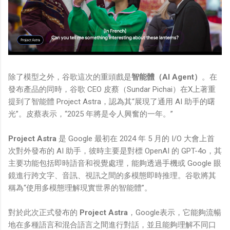
除了模型之外，谷歌這次的重頭戲是
智能體（AI Agent）
。在
發布產品的同時，谷歌 CEO 皮蔡（Sundar Pichai）在X上著重
提到了智能體 Project Astra，認為其“展現了通用 AI 助手的曙
光”。皮蔡表示，“2025 年將是令人興奮的一年。”
Project Astra‌
是 Google 最初在 2024 年 5 月的 I/O 大會上首
次對外發布的 AI 助手，彼時主要是對標 OpenAI 的 GPT-4o，其
主要功能包括即時語音和視覺處理，能夠透過手機或 Google 眼
鏡進行跨文字、音訊、視訊之間的多模態即時推理‌。谷歌將其
稱為“使用多模態理解現實世界的智能體”。
對於此次正式發布的
Project Astra‌
，Google表示，它能夠流暢
地在多種語言和混合語言之間進行對話，並且能夠理解不同口