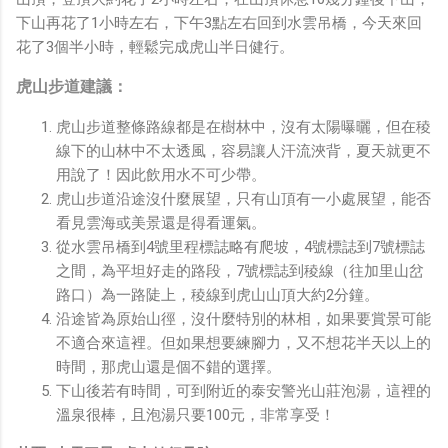
下山再花了1小時左右，下午3點左右回到水雲吊橋，今天來回
花了3個半小時，輕鬆完成虎山半日健行。
虎山步道建議：
虎山步道整條路線都是在樹林中，沒有太陽曝曬，但在稜
線下的山林中不太透風，容易讓人汗流浹背，夏天就更不
用說了！因此飲用水不可少帶。
虎山步道沿途沒什麼展望，只有山頂有一小處展望，能否
看見雲海或美景還是得看運氣。
從水雲吊橋到4號里程標誌略有爬坡，4號標誌到7號標誌
之間，為平坦好走的路段，7號標誌到稜線（往加里山岔
路口）為一路陡上，稜線到虎山山頂大約2分鐘。
沿途皆為原始山徑，沒什麼特別的林相，如果要賞景可能
不適合來這裡。但如果想要練腳力，又不想花半天以上的
時間，那虎山還是個不錯的選擇。
下山後若有時間，可到附近的泰安警光山莊泡湯，這裡的
溫泉很棒，且泡湯只要100元，非常享受！