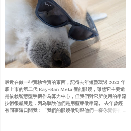
最近在做一些實驗性質的東西，記得去年短暫玩過 2023 年
底上市的第二代 Ray-Ban Meta 智能眼鏡，雖然它主要還
是依賴智慧型手機作為算力中心，但我們對它所使用的串流
技術很感興趣，因為聽說他們是用藍芽做串流。 去年曾經
有同事隨口問我：「我們的眼鏡做到跟他們一樣你覺得有可
能嗎？」，因為我知道我們的硬體規格跟人家的相比並非等
號，加上當時有其他事情在搞，所以隨口開玩笑回說：“可