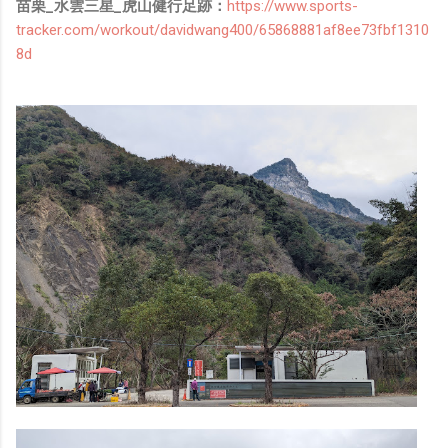
苗栗_水雲三星_虎山健行足跡：
https://www.sports-
tracker.com/workout/davidwang400/65868881af8ee73fbf1310
8d