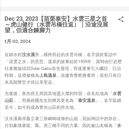
是聽說 Meta 有200個人在搞那個眼鏡捏（雖然不知道他們
負責搞應用的有幾人），啊我如果一個人可以幹贏他們200
人，那我還在這幹嘛？？？（笑）” 也記得更久以前，當我
Dec 23, 2023【苗栗泰安】水雲三星之首
們還在研究那個眼鏡時，常聽到像是：『 他們不知道用了
～虎山健行（水雲吊橋往返）｜沿途沒展
什麼黑科技 』，這類沒有建設性、不應該從 RD 嘴裡說出
望，但適合鍊腳力
來的話，而我也是不以為然。坦白講，以前每次只要聽到某
1月 02, 2024
SW嘴砲經理（暫且以H君稱之），沒事就把『 黑科技 』
三個字掛在嘴上，當做無知的遮羞布，我就會感到倒胃口！
在錦水村
汶水溪
旁，橫跨而起的水雲吊橋，名字源於客語中
同樣身為RD，我只覺得 Shame on you！（打嘴炮、作
「滾燙之水」的意思。溫泉的故事始於1909年，當時由打必歷
秀搶風頭、噁心帶風向、搞政治操作、把別人做事的成果搶
社泰雅族頭目Dulai-Gainu首先發現，而後逐漸引人矚目。日治
去幫自己抬轎、有鍋直接推給下屬扛、散佈同事私生活謠
時期，這裡被稱為
上島溫泉
，並建有警察療養所，當初只有日
言，還有職場霸凌，這些你他媽都頂級專業戶，除此之外沒
本高階警官才得以享受這。
啥洨用了！） 一件理論上可以做到的事情，外行人的認知
被信息差，不懂加上沒實作能力去驗證，就什麼都變成黑科
光復後，黃杰府主席因其地靈人傑的特質，命名此地為「
水雲
技了（多黑？比巴西黑鮑魚還黑嗎？）。反重力技術說不定
山莊
」，而蔣經國先生則將其更名為「
泰安溫泉
」，名字延續
也非啥黑科技，只是政府不讓你普通老百姓了解罷了。
至今，如今則成為警光山莊的所在地。
Ray-ban Meta 的黑科技，講白了就是人家拉個百人團隊
在搞那支眼鏡，然後把軟體技能和硬體規格點滿，再加上極
汶水溪兩岸矗立著三座嶙峋雄偉的山巔，宛如神話中的存在，
致優化後的成果罷了！ 當時知道 Ray-Ban Meta 的智慧眼
分別象徵著龍、鳳、虎三種不同的力量。因此被山友稱為「
水