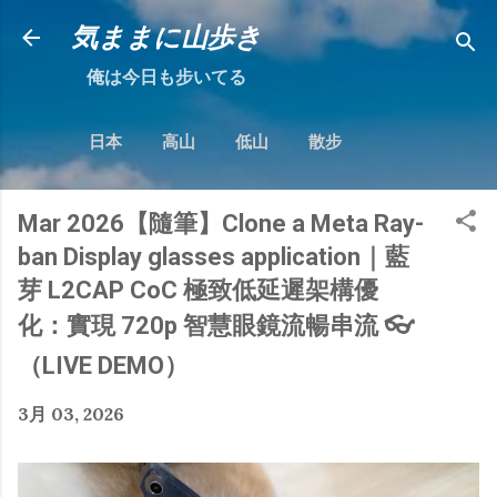
跳到主要內容
気ままに山歩き
俺は今日も步いてる
日本
高山
低山
散步
Mar 2026【隨筆】Clone a Meta Ray-
ban Display glasses application｜藍
芽 L2CAP CoC 極致低延遲架構優
化：實現 720p 智慧眼鏡流暢串流 👓
（LIVE DEMO）
3月 03, 2026