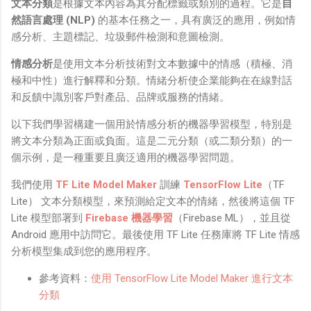
文本分類
是根據文本內容為其分配標籤或類別的過程。它是
自
鏡有塞入一個強大的 WiFi 6 晶片在裡面，一開始我猜測會
然語言處理 (NLP)
的基本任務之一，具有廣泛的應用，例如情
不會有可能是透過 WiFi P2P 或 WiFi SoftAP 的方式去做
感分析、主題標記、垃圾郵件檢測和意圖檢測。
串流（確實 Meta 的智能眼鏡，在同步媒體時，會強制要
求開啟手機的 WiFi 開關，所以媒體同步應該是靠 WiFi 通
情感分析
是使用文本分析技術對文本數據中的情感（積極、消
道做的），而去年初我也快速做了一個WiFi Direct 架構
極和中性）進行解釋和分類。情緒分析使企業能夠在在線對話
來做 POC，確實傳輸效率非常快，幾百 MB 的大檔幾乎秒
和反饋中識別客戶對產品、品牌或服務的情緒。
級傳完，從眼鏡端將媒體串流到手機端更是不用說的順暢，
而且當時我們的媒體串流還是以未經編碼的方式傳透過
以下我們學習構建一個用於情感分析的機器學習模型，特別是
Socket 直接傳輸的（這表示傳輸時所需的頻寬會更大，功
將文本分類為正面或負面。這是二元分類（或二類分類）的一
耗據說也較大）。 後來因為 ...
個示例，是一種重要且廣泛適用的機器學習問題。
我們使用
TF Lite Model Maker
訓練
TensorFlow Lite
（TF
Lite） 文本分類模型，來預測給定文本的情緒，然後將這個 TF
Lite 模型部署到
Firebase 機器學習
（Firebase ML），並且從
Android 應用中訪問它。最後使用 TF Lite 任務庫將 TF Lite 情感
分析模型集成到您的應用程序。
參考資料：
使用 TensorFlow Lite Model Maker 進行文本
分類