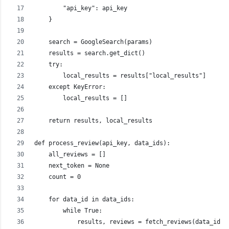
        "api_key": api_key
    }
    search = GoogleSearch(params)
    results = search.get_dict()
    try:
        local_results = results["local_results"]
    except KeyError:
        local_results = []
    return results, local_results
def process_review(api_key, data_ids):
    all_reviews = []
    next_token = None
    count = 0
    for data_id in data_ids:
        while True:
            results, reviews = fetch_reviews(data_id, 