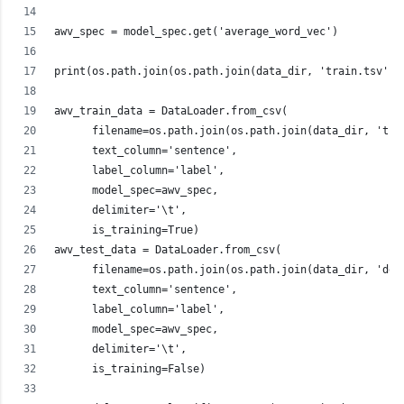
awv_spec = model_spec.get('average_word_vec')
print(os.path.join(os.path.join(data_dir, 'train.tsv'))
awv_train_data = DataLoader.from_csv(
      filename=os.path.join(os.path.join(data_dir, 'tra
      text_column='sentence',
      label_column='label',
      model_spec=awv_spec,
      delimiter='\t',
      is_training=True)
awv_test_data = DataLoader.from_csv(
      filename=os.path.join(os.path.join(data_dir, 'dev
      text_column='sentence',
      label_column='label',
      model_spec=awv_spec,
      delimiter='\t',
      is_training=False)