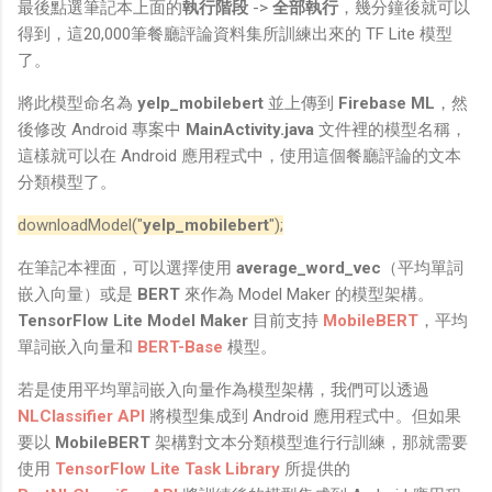
最後點選筆記本上面的
執行階段
->
全部執行
，幾分鐘後就可以
得到，這20,000筆餐廳評論資料集所訓練出來的 TF Lite 模型
了。
將此模型命名為
yelp_mobilebert
並上傳到
Firebase ML
，然
後修改 Android 專案中
MainActivity.java
文件裡的模型名稱，
這樣就可以在 Android 應用程式中，使用這個餐廳評論的文本
分類模型了。
downloadModel("
yelp_mobilebert
");
在筆記本裡面，可以選擇使用
average_word_vec
（平均單詞
嵌入向量）或是
BERT
來作為 Model Maker 的模型架構。
TensorFlow Lite Model Maker
目前支持
MobileBERT
，平均
單詞嵌入向量和
BERT-Base
模型。
若是使用平均單詞嵌入向量作為模型架構，我們可以透過
NLClassifier API
將模型集成到 Android 應用程式中。但如果
要以
MobileBERT
架構對文本分類模型進行行訓練，那就需要
使用
TensorFlow Lite Task Library
所提供的