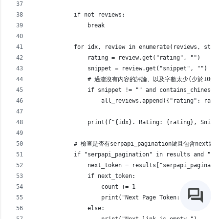
            if not reviews:
                break
            for idx, review in enumerate(reviews, star
                rating = review.get("rating", "")
                snippet = review.get("snippet", "")
                # 過濾沒有內容的評論、以及字數太少(少於1
                if snippet != "" and contains_chinese(
                    all_reviews.append({"rating": rati
                print(f"{idx}. Rating: {rating}, Snipp
            # 檢查是否有serpapi_pagination鍵且包含next鍵
            if "serpapi_pagination" in results and "ne
                next_token = results["serpapi_paginati
                if next_token:
                    count += 1
                    print("Next Page Token:", next_tok
                else: