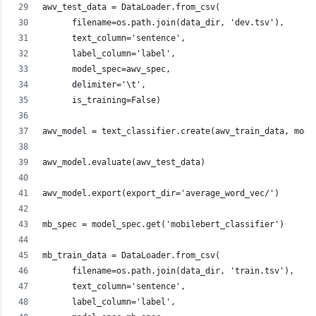
awv_test_data = DataLoader.from_csv(
      filename=os.path.join(data_dir, 'dev.tsv'),
      text_column='sentence',
      label_column='label',
      model_spec=awv_spec,
      delimiter='\t',
      is_training=False)
awv_model = text_classifier.create(awv_train_data, mode
awv_model.evaluate(awv_test_data)
awv_model.export(export_dir='average_word_vec/')
mb_spec = model_spec.get('mobilebert_classifier')
mb_train_data = DataLoader.from_csv(
      filename=os.path.join(data_dir, 'train.tsv'),
      text_column='sentence',
      label_column='label',