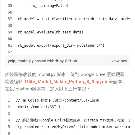
      is_training=False)
mb_model = text_classifier.create(mb_train_data, model_
mb_model.evaluate(mb_test_data)
mb_model.export(export_dir='mobilebert/')
yelp_model.py
hosted with ❤ by
GitHub
view raw
然後將修改後的 model.py 腳本上傳到 Google Drive 雲端硬碟，
最後編輯
Tflite_Model_Maker_Python_3_9.ipynb
筆記本，
在執行python腳本前，加入以下三行筆記：
// 在 Colab 檔案下，建立/content/SST-1目錄
!mkdir /content/SST-1
// 將已掛載的Google Drive檔案目錄下的train.tsv文件，複製一份到Co
!cp /content/gdrive/MyDrive/tflite-model-maker-workaroun