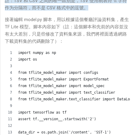
註：TSV 和 CSV 之間的唯一區别是，TSV 使用制表符 \t 字符
作为分隔符，而不是 CSV 格式中的逗號。
接著編輯 model.py 腳本，用以根據這個餐廳評論資料集，產生
TF Lite 模型。腳本內容如下（註：這個腳本和先前的內容並沒
有太大差別，只是些修改了資料集來源，我們將裡面透過網路
下載資料集的代碼刪除了）：
import numpy as np
import os
from tflite_model_maker import configs
from tflite_model_maker import ExportFormat
from tflite_model_maker import model_spec
from tflite_model_maker import text_classifier
from tflite_model_maker.text_classifier import DataLoad
import tensorflow as tf
assert tf.__version__.startswith('2')
data_dir = os.path.join('/content', 'SST-1')