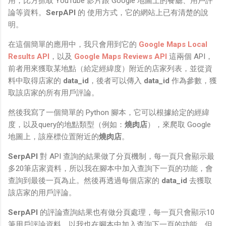
用，比方抓取 YouTube 影片跟 Google 地圖上的餐廳、用戶評
論等資料。
SerpAPI
的 使用方式，它的網站上已有清楚的說
明。
在這個簡單的應用中，我只會用到它的
Google Maps Local
Results API
，以及
Google Maps Reviews API
這兩個 API，
前者用來獲取某地點（給定經緯度）附近的店家列表，並從資
料中取得店家的
data_id
，後者可以傳入
data_id
作為參數，獲
取該店家的所有用戶評論。
然後我寫了一個簡單的 Python 腳本，它可以根據給定的經緯
度，以及query的地點類型（例如：
燒肉店
），來爬取 Google
地圖上，該座標位置附近的
燒肉店
。
SerpAPI
對 API 查詢的結果做了分頁機制，每一頁只會顯示最
多20筆店家資料，所以我在腳本中加入查詢下一頁的功能，會
查詢到最後一頁為止。然後再透過每個店家的
data_id
去獲取
該店家的用戶評論。
SerpAPI
的評論查詢結果也有做分頁處理，每一頁只會顯示10
筆用戶評論資料，以我也在腳本中加入查詢下一頁的功能，但