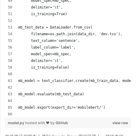
      model_spec=mb_spec,
      delimiter='\t',
      is_training=True)
mb_test_data = DataLoader.from_csv(
      filename=os.path.join(data_dir, 'dev.tsv'),
      text_column='sentence',
      label_column='label',
      model_spec=mb_spec,
      delimiter='\t',
      is_training=False)
mb_model = text_classifier.create(mb_train_data, model_
mb_model.evaluate(mb_test_data)
mb_model.export(export_dir='mobilebert/')
model.py
hosted with ❤ by
GitHub
view raw