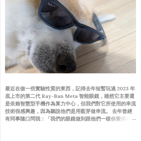
最近在做一些實驗性質的東西，記得去年短暫玩過 2023 年
底上市的第二代 Ray-Ban Meta 智能眼鏡，雖然它主要還
是依賴智慧型手機作為算力中心，但我們對它所使用的串流
技術很感興趣，因為聽說他們是用藍芽做串流。 去年曾經
有同事隨口問我：「我們的眼鏡做到跟他們一樣你覺得有可
能嗎？」，因為我知道我們的硬體規格跟人家的相比並非等
號，加上當時有其他事情在搞，所以隨口開玩笑回說：“可