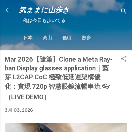
跳到主要內容
気ままに山歩き
俺は今日も步いてる
日本
高山
低山
散步
Mar 2026【隨筆】Clone a Meta Ray-
ban Display glasses application｜藍
芽 L2CAP CoC 極致低延遲架構優
化：實現 720p 智慧眼鏡流暢串流 👓
（LIVE DEMO）
3月 03, 2026