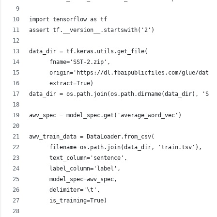
import tensorflow as tf
assert tf.__version__.startswith('2')
data_dir = tf.keras.utils.get_file(
      fname='SST-2.zip',
      origin='https://dl.fbaipublicfiles.com/glue/data/
      extract=True)
data_dir = os.path.join(os.path.dirname(data_dir), 'SST
awv_spec = model_spec.get('average_word_vec')
awv_train_data = DataLoader.from_csv(
      filename=os.path.join(data_dir, 'train.tsv'),
      text_column='sentence',
      label_column='label',
      model_spec=awv_spec,
      delimiter='\t',
      is_training=True)