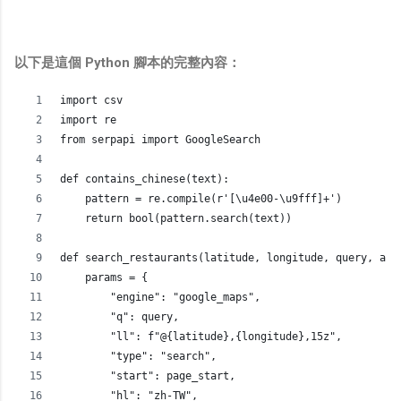
以下是這個 Python 腳本的完整內容：
import csv
import re
from serpapi import GoogleSearch
def contains_chinese(text):
    pattern = re.compile(r'[\u4e00-\u9fff]+')
    return bool(pattern.search(text))
def search_restaurants(latitude, longitude, query, api
    params = {
        "engine": "google_maps",
        "q": query,
        "ll": f"@{latitude},{longitude},15z",
        "type": "search",
        "start": page_start,
        "hl": "zh-TW",