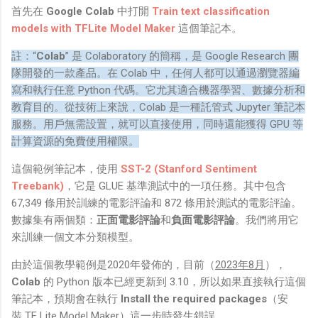
首先在
Google Colab
中打開
Train text classification
models with TFLite Model Maker
這個筆記本。
註：“
Colab
” 是 Colaboratory 的簡稱，是 Google Research 團
隊開發的一款產品。在 Colab 中，任何人都可以通過瀏覽器編
寫和執行任意 Python 代碼。它尤其適合機器學習、數據分析和
教育目的。從技術上來說，Colab 是一種託管式 Jupyter 筆記本
服務。用戶無需設置，就可以直接使用，同時還能獲得 GPU 等
計算資源的免費使用權限。
這個範例筆記本，使用
SST-2 (Stanford Sentiment
Treebank)
，它是 GLUE 基準測試中的一項任務。其中包含
67,349 條用於訓練的電影評論和 872 條用於測試的電影評論。
數據集有兩個類：
正面電影評論
和
負面電影評論
。我們將用它
來訓練一個文本分類模型。
由於這個教學範例是2020年發佈的，目前（
2023年8月
），
Colab
的 Python 版本已經更新到 3.10，所以如果直接執行這個
筆記本，預期會在執行
Install the required packages
（安
裝 TF Lite Model Maker）這一步時發生錯誤。