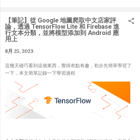
是聽說 Meta 有200個人在搞那個眼鏡捏（雖然不知道他們
負責搞應用的有幾人），啊我如果一個人可以幹贏他們200
人，那我還在這幹嘛？？？（笑）” 也記得更久以前，當我
【筆記】從 Google 地圖爬取中文店家評
們還在研究那個眼鏡時，常聽到像是：『 他們不知道用了
論，透過 TensorFlow Lite 和 Firebase 進
什麼黑科技 』，這類沒有建設性、不應該從 RD 嘴裡說出
行文本分類，並將模型添加到 Android 應
來的話，而我也是不以為然。坦白講，以前每次只要聽到某
用上
SW嘴砲經理（暫且以H君稱之），沒事就把『 黑科技 』
8月 25, 2023
三個字掛在嘴上，當做無知的遮羞布，我就會感到倒胃口！
同樣身為RD，我只覺得 Shame on you！（打嘴炮、作
這幾天碰巧看到這個東西，覺得有點有趣，初步先簡單學習了
秀搶風頭、噁心帶風向、搞政治操作、把別人做事的成果搶
一下，本文簡單記錄一下學習過程
去幫自己抬轎、有鍋直接推給下屬扛、散佈同事私生活謠
言，還有職場霸凌，這些你他媽都頂級專業戶，除此之外沒
啥洨用了！） 一件理論上可以做到的事情，外行人的認知
被信息差，不懂加上沒實作能力去驗證，就什麼都變成黑科
技了（多黑？比巴西黑鮑魚還黑嗎？）。反重力技術說不定
也非啥黑科技，只是政府不讓你普通老百姓了解罷了。
Ray-ban Meta 的黑科技，講白了就是人家拉個百人團隊
在搞那支眼鏡，然後把軟體技能和硬體規格點滿，再加上極
致優化後的成果罷了！ 當時知道 Ray-Ban Meta 的智慧眼