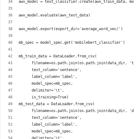
awv_model = text_classifier.create(awv_train_data, mode
awv_model.evaluate(awv_test_data)
awv_model.export(export_dir='average_word_vec/')
mb_spec = model_spec.get('mobilebert_classifier')
mb_train_data = DataLoader.from_csv(
      filename=os.path.join(os.path.join(data_dir, 'tra
      text_column='sentence',
      label_column='label',
      model_spec=mb_spec,
      delimiter='\t',
      is_training=True)
mb_test_data = DataLoader.from_csv(
      filename=os.path.join(os.path.join(data_dir, 'dev
      text_column='sentence',
      label_column='label',
      model_spec=mb_spec,
      delimiter='\t',