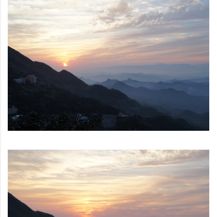
鏡有塞入一個強大的 WiFi 6 晶片在裡面，一開始我猜測會
不會有可能是透過 WiFi P2P 或 WiFi SoftAP 的方式去做
串流（確實 Meta 的智能眼鏡，在同步媒體時，會強制要
求開啟手機的 WiFi 開關，所以媒體同步應該是靠 WiFi 通
道做的），而去年初我也快速做了一個WiFi Direct 架構
來做 POC，確實傳輸效率非常快，幾百 MB 的大檔幾乎秒
級傳完，從眼鏡端將媒體串流到手機端更是不用說的順暢，
而且當時我們的媒體串流還是以未經編碼的方式傳透過
Socket 直接傳輸的（這表示傳輸時所需的頻寬會更大，功
耗據說也較大）。 後來因為 ...