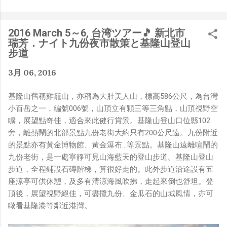
是聽說 Meta 有200個人在搞那個眼鏡捏（雖然不知道他們
負責搞應用的有幾人），啊我如果一個人可以幹贏他們200
人，那我還在這幹嘛？？？（笑）” 也記得更久以前，當我
2016 March 5～6, 台湾ツアー🎵 新北市
們還在研究那個眼鏡時，常聽到像是：『 他們不知道用了
瑞芳．ナイト九份夜市散策と基隆山登山
什麼黑科技 』，這類沒有建設性、不應該從 RD 嘴裡說出
步道
來的話，而我也是不以為然。坦白講，以前每次只要聽到某
3月 06, 2016
SW嘴砲經理（暫且以H君稱之），沒事就把『 黑科技 』
三個字掛在嘴上，當做無知的遮羞布，我就會感到倒胃口！
基隆山舊稱雞籠山，亦稱為大肚美人山，標高586公尺，為台灣
同樣身為RD，我只覺得 Shame on you！（打嘴炮、作
小百岳之一，編號006號，山頂立有顆三等三角點，山頂視野空
秀搶風頭、噁心帶風向、搞政治操作、把別人做事的成果搶
矌，展望點奇佳，適合來此健行賞景。基隆山登山口位縣102
去幫自己抬轎、有鍋直接推給下屬扛、散佈同事私生活謠
旁，離熱鬧的北部景點九份老街大約只有200公尺遠。九份附近
言，還有職場霸凌，這些你他媽都頂級專業戶，除此之外沒
的景點亦有黃金博物館、黃金瀑布…等景點。基隆山遠離喧鬧的
啥洨用了！） 一件理論上可以做到的事情，外行人的認知
九份老街，是一處寧靜可見山海藍天的登山步道。基隆山登山
被信息差，不懂加上沒實作能力去驗證，就什麼都變成黑科
步道，全程鋪設石磚階梯，算很好走的。此外步道沿途設有五
技了（多黑？比巴西黑鮑魚還黑嗎？）。反重力技術說不定
座涼亭可供休憩，及多有清涼海風吹拂，走起來倒也舒坦。登
也非啥黑科技，只是政府不讓你普通老百姓了解罷了。
頂後，展望視野絕佳，可盡攬九份、金瓜石的山城風情，亦可
Ray-ban Meta 的黑科技，講白了就是人家拉個百人團隊
瞰看基隆港等鄰近港灣。
在搞那支眼鏡，然後把軟體技能和硬體規格點滿，再加上極
致優化後的成果罷了！ 當時知道 Ray-Ban Meta 的智慧眼