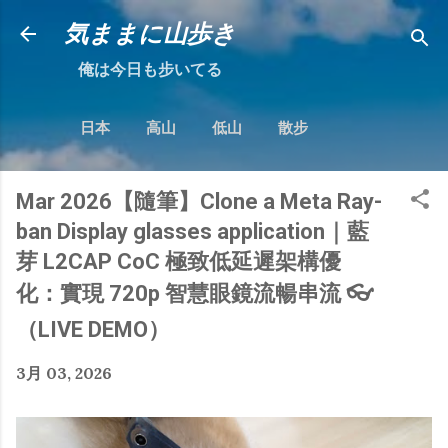
跳到主要內容
気ままに山歩き
俺は今日も步いてる
日本
高山
低山
散步
Mar 2026【隨筆】Clone a Meta Ray-
ban Display glasses application｜藍
芽 L2CAP CoC 極致低延遲架構優
化：實現 720p 智慧眼鏡流暢串流 👓
（LIVE DEMO）
3月 03, 2026