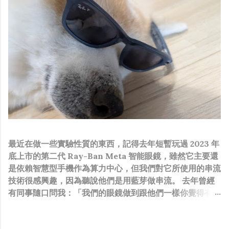
最近在做一些實驗性質的東西，記得去年短暫玩過 2023 年
底上市的第二代 Ray-Ban Meta 智能眼鏡，雖然它主要還
是依賴智慧型手機作為算力中心，但我們對它所使用的串流
技術很感興趣，因為聽說他們是用藍芽做串流。 去年曾經
有同事隨口問我：「我們的眼鏡做到跟他們一樣你覺得有可
能嗎？」，因為我知道我們的硬體規格跟人家的相比並非等
號，加上當時有其他事情在搞，所以隨口開玩笑回說：“可