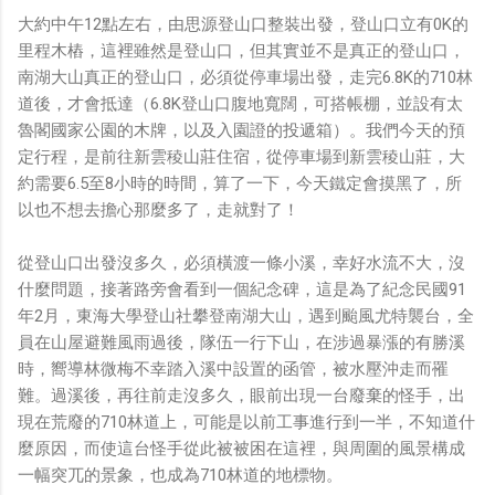
大約中午12點左右，由思源登山口整裝出發，登山口立有0K的
里程木樁，這裡雖然是登山口，但其實並不是真正的登山口，
南湖大山真正的登山口，必須從停車場出發，走完6.8K的710林
道後，才會抵達（6.8K登山口腹地寬闊，可搭帳棚，並設有太
魯閣國家公園的木牌，以及入園證的投遞箱）。我們今天的預
定行程，是前往新雲稜山莊住宿，從停車場到新雲稜山莊，大
約需要6.5至8小時的時間，算了一下，今天鐵定會摸黑了，所
以也不想去擔心那麼多了，走就對了！
從登山口出發沒多久，必須橫渡一條小溪，幸好水流不大，沒
什麼問題，接著路旁會看到一個紀念碑，這是為了紀念民國91
年2月，東海大學登山社攀登南湖大山，遇到颱風尤特襲台，全
員在山屋避難風雨過後，隊伍一行下山，在涉過暴漲的有勝溪
時，嚮導林微梅不幸踏入溪中設置的函管，被水壓沖走而罹
難。過溪後，再往前走沒多久，眼前出現一台廢棄的怪手，出
現在荒廢的710林道上，可能是以前工事進行到一半，不知道什
麼原因，而使這台怪手從此被被困在這裡，與周圍的風景構成
一幅突兀的景象，也成為710林道的地標物。