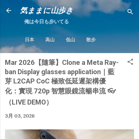
跳到主要內容
気ままに山歩き
俺は今日も步いてる
日本
高山
低山
散步
Mar 2026【隨筆】Clone a Meta Ray-
ban Display glasses application｜藍
芽 L2CAP CoC 極致低延遲架構優
化：實現 720p 智慧眼鏡流暢串流 👓
（LIVE DEMO）
3月 03, 2026