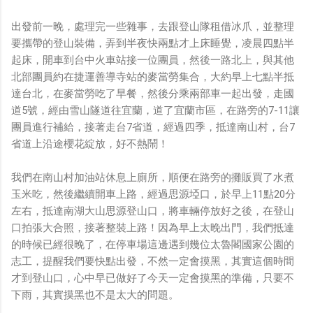
出發前一晚，處理完一些雜事，去跟登山隊租借冰爪，並整理
要攜帶的登山裝備，弄到半夜快兩點才上床睡覺，凌晨四點半
起床，開車到台中火車站接一位團員，然後一路北上，與其他
北部團員約在捷運善導寺站的麥當勞集合，大約早上七點半抵
達台北，在麥當勞吃了早餐，然後分乘兩部車一起出發，走國
道5號，經由雪山隧道往宜蘭，道了宜蘭市區，在路旁的7-11讓
團員進行補給，接著走台7省道，經過四季，抵達南山村，台7
省道上沿途櫻花綻放，好不熱鬧！
我們在南山村加油站休息上廁所，順便在路旁的攤販買了水煮
玉米吃，然後繼續開車上路，經過思源埡口，於早上11點20分
左右，抵達南湖大山思源登山口，將車輛停放好之後，在登山
口拍張大合照，接著整裝上路！因為早上太晚出門，我們抵達
的時候已經很晚了，在停車場這邊遇到幾位太魯閣國家公園的
志工，提醒我們要快點出發，不然一定會摸黑，其實這個時間
才到登山口，心中早已做好了今天一定會摸黑的準備，只要不
下雨，其實摸黑也不是太大的問題。