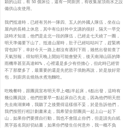
穎的山莊，有 50 個床位，還有一間廚房，有收集屋頂雨水之設
備供山友使用。
我們抵達時，已經有另外一隊四、五人的外國人隊伍，坐在山
屋內的長椅上休息，其中有位好外中文講的很好，隔天一早交
談時才知道，他們是走北一段的隊伍，已經走七天繞了一圈，
明天準備要下山了。抵達山屋時，肚子已經咕咕叫了，趕緊將
背包卸下，幸好今天一路上都沒有遇到下雨，雖然出發前查了
天氣預報，得知明天晚上開始可能會變天，後天南湖山區的降
雨機率甚至高達80%，心裡還是多少有些擔心，但此時已經管
不了那麼多了，最重要的還是先把肚子填飽再說，於是放好背
包，到廚房去燒熱水煮泡麵吃。
吃晚餐時，跟團員宣布明天早上4點半起床，6點出發，這時有
幾位團員說，他們想要早一點起床自己先走，因為他們明天想
先去南湖東峰，我聽了之後覺得這樣很不妥，於是告訴他們，
我們按照行程計劃書來走，我希望全部團員一起上山一起下
山，如果你們要擅自行動，我也不會阻止你們，但是請先白紙
黑字簽名寫好切結書，如果你們發生任何意外，我一概不負