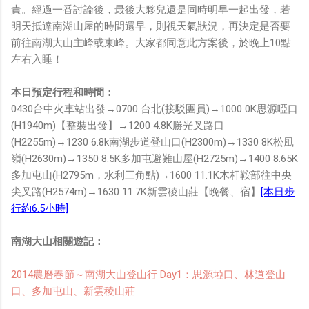
責。經過一番討論後，最後大夥兒還是同時明早一起出發，若
明天抵達南湖山屋的時間還早，則視天氣狀況，再決定是否要
前往南湖大山主峰或東峰。大家都同意此方案後，於晚上10點
左右入睡！
本日預定行程和時間：
0430台中火車站出發→0700 台北(接駁團員)→1000 0K思源啞口
(H1940m)【整裝出發】→1200 4.8K勝光叉路口
(H2255m)→1230 6.8k南湖步道登山口(H2300m)→1330 8K松風
嶺(H2630m)→1350 8.5K多加屯避難山屋(H2725m)→1400 8.65K
多加屯山(H2795m，水利三角點)→1600 11.1K木杆鞍部往中央
尖叉路(H2574m)→1630 11.7K新雲稜山莊【晚餐、宿】
[本日步
行約6.5小時]
南湖大山相關遊記：
2014農曆春節～南湖大山登山行 Day1：思源埡口、林道登山
口、多加屯山、新雲稜山莊