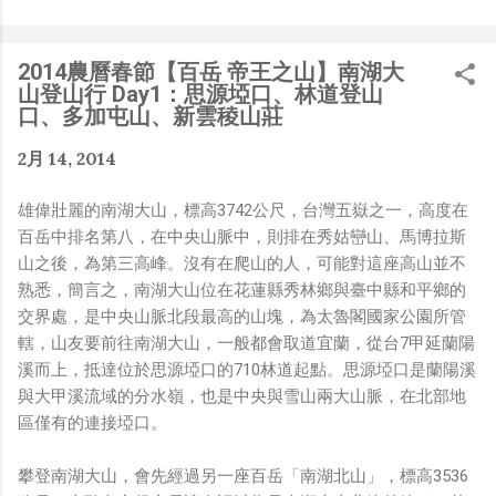
是聽說 Meta 有200個人在搞那個眼鏡捏（雖然不知道他們
負責搞應用的有幾人），啊我如果一個人可以幹贏他們200
人，那我還在這幹嘛？？？（笑）” 也記得更久以前，當我
2014農曆春節【百岳 帝王之山】南湖大
們還在研究那個眼鏡時，常聽到像是：『 他們不知道用了
山登山行 Day1：思源埡口、林道登山
什麼黑科技 』，這類沒有建設性、不應該從 RD 嘴裡說出
口、多加屯山、新雲稜山莊
來的話，而我也是不以為然。坦白講，以前每次只要聽到某
2月 14, 2014
SW嘴砲經理（暫且以H君稱之），沒事就把『 黑科技 』
三個字掛在嘴上，當做無知的遮羞布，我就會感到倒胃口！
雄偉壯麗的南湖大山，標高3742公尺，台灣五嶽之一，高度在
同樣身為RD，我只覺得 Shame on you！（打嘴炮、作
百岳中排名第八，在中央山脈中，則排在秀姑巒山、馬博拉斯
秀搶風頭、噁心帶風向、搞政治操作、把別人做事的成果搶
山之後，為第三高峰。沒有在爬山的人，可能對這座高山並不
去幫自己抬轎、有鍋直接推給下屬扛、散佈同事私生活謠
熟悉，簡言之，南湖大山位在花蓮縣秀林鄉與臺中縣和平鄉的
言，還有職場霸凌，這些你他媽都頂級專業戶，除此之外沒
交界處，是中央山脈北段最高的山塊，為太魯閣國家公園所管
啥洨用了！） 一件理論上可以做到的事情，外行人的認知
轄，山友要前往南湖大山，一般都會取道宜蘭，從台7甲延蘭陽
被信息差，不懂加上沒實作能力去驗證，就什麼都變成黑科
溪而上，抵達位於思源埡口的710林道起點。思源埡口是蘭陽溪
技了（多黑？比巴西黑鮑魚還黑嗎？）。反重力技術說不定
與大甲溪流域的分水嶺，也是中央與雪山兩大山脈，在北部地
也非啥黑科技，只是政府不讓你普通老百姓了解罷了。
區僅有的連接埡口。
Ray-ban Meta 的黑科技，講白了就是人家拉個百人團隊
在搞那支眼鏡，然後把軟體技能和硬體規格點滿，再加上極
攀登南湖大山，會先經過另一座百岳「南湖北山」，標高3536
致優化後的成果罷了！ 當時知道 Ray-Ban Meta 的智慧眼