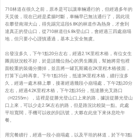
710林道在很久之前，原本是可以讓車輛通行的，但經過多年的
天災後，現在已經是柔腸吋斷，車輛早已無法通行了，因此現
在攀登南湖大山，得先踢完這段6.8K的林道作為熱身，才會到
達真正的登山口，從710林道往6.8k登山口，會經過三四處崩塌
地，但只要小心謹慎通過，基本上安全無虞。
出發沒多久，下午1點20分左右，經過2.1K里程木樁，有位女生
團員狀況較不好，於是請幾位熱心的男生團員，幫她將背包裡
面較重的裝備分攤掉，並且將一罐瓦斯藏在2K里程木樁後面，
打算下山時再拿。下午1點35分，抵達3K里程木樁，續行沒多
久，經過一處木梯上攀，接著經過幾段小崩塌處，下午2點20分
左右，經過4.2K里程木樁，下午2點35分，抵達勝光叉路口
（H2255m），這裡是從勝光登山口上來的路，據說從勝光登山
口上來，可以少走2.5K左右的路，但是路況比較陡一點。此處
平坦寬闊，手機可以收的到訊號，大夥在此坐下來休息吃午
餐。
用完餐續行，經過一段小崩塌處，以及平坦的林道，於下午3點