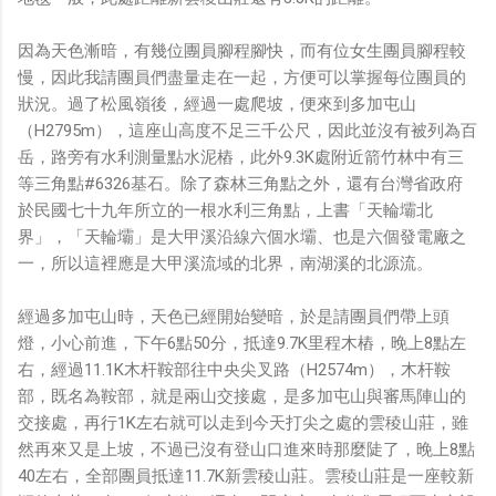
因為天色漸暗，有幾位團員腳程腳快，而有位女生團員腳程較
慢，因此我請團員們盡量走在一起，方便可以掌握每位團員的
狀況。過了松風嶺後，經過一處爬坡，便來到多加屯山
（H2795m），這座山高度不足三千公尺，因此並沒有被列為百
岳，路旁有水利測量點水泥樁，此外9.3K處附近箭竹林中有三
等三角點#6326基石。除了森林三角點之外，還有台灣省政府
於民國七十九年所立的一根水利三角點，上書「天輪壩北
界」，「天輪壩」是大甲溪沿線六個水壩、也是六個發電廠之
一，所以這裡應是大甲溪流域的北界，南湖溪的北源流。
經過多加屯山時，天色已經開始變暗，於是請團員們帶上頭
燈，小心前進，下午6點50分，抵達9.7K里程木樁，晚上8點左
右，經過11.1K木杆鞍部往中央尖叉路（H2574m），木杆鞍
部，既名為鞍部，就是兩山交接處，是多加屯山與審馬陣山的
交接處，再行1K左右就可以走到今天打尖之處的雲稜山莊，雖
然再來又是上坡，不過已沒有登山口進來時那麼陡了，晚上8點
40左右，全部團員抵達11.7K新雲稜山莊。雲稜山莊是一座較新