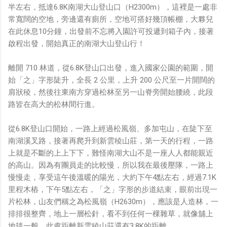
半左右，抵達6.8K南湖大山登山口（H2300m），這裡是一處非
常寬闊的空地，旁邊還有廁所，空地可搭好幾頂帳棚，大夥兒
在此休息10分鐘，出發前不忘將入園許可投遞到箱子內，接著
啟程出發，開始真正的南湖大山登山行！
離開 710 林道，從6.8K登山口出發，進入國家公園的範圍，開
始「之」字形陡升，全長 2 公里，上升 200 公尺至一片開闊的
肩狀稜，然後往東南方穿過松林至另一山脊旁開始腰繞，此段
路皆在高大的松林間行進。
從6.8K登山口開始，一路上經過松風嶺、多加屯山，在陡下至
南湖溪叉路，接著再爬升到新雲稜山莊，第一天的行程，一路
上就是不斷的上上下下，難怪南湖大山不是一座人人都能親近
的高山。因為有團員走的比較慢，所以我在最後壓隊，一路上
慢慢走，享受這午後溫暖的陽光，大約下午4點左右，經過7.1K
里程木樁，下午5點左右，「之」字形的步道結束，眼前出現一
片松林，山友們稱之為松風嶺（H2630m），應該是人造林，一
排排很整齊，地上一層松針，看不到任何一棵雜草，就像舖上
地毯一般，此處距離新雲稜山莊還有3.8K的距離。