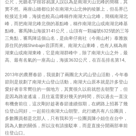
公尺，光聽名字很容易讓人誤以為是南湖大山北峰的簡稱，其
鏡有塞入一個強大的 WiFi 6 晶片在裡面，一開始我猜測會
實不然。兩座山雖都位於在南湖大山北伸的稜脈上，但岳界已
不會有可能是透過 WiFi P2P 或 WiFi SoftAP 的方式去做
較接近主峰，海拔也較高山峰稱作南湖大山北峰，簡稱南湖北
串流（確實 Meta 的智能眼鏡，在同步媒體時，會強制要
峰，而把南湖北峰北側的基點峰，稱作南湖北山或南湖北峰基
求開啟手機的 WiFi 開關，所以媒體同步應該是靠 WiFi 通
點峰。審馬陣山海拔3141公尺，山頂有一顆編號6325號的三等
道做的），而去年初我也快速做了一個WiFi Direct 架構
三角點，審馬陣這個山名，是由卑仔南社（今南山村）泰雅族
來做 POC，確實傳輸效率非常快，幾百 MB 的大檔幾乎秒
原住民的稱Shinbajin音譯而來。南湖大山東峰，也有人稱為南
級傳完，從眼鏡端將媒體串流到手機端更是不用說的順暢，
湖東山或南湖東峰，它是南湖群峰中，除了南湖大山之外，最
而且當時我們的媒體串流還是以未經編碼的方式傳透過
高、最有名氣的一座高山，海拔3632公尺，在百岳排名第14。
Socket 直接傳輸的（這表示傳輸時所需的頻寬會更大，功
耗據說也較大）。 後來因為 ...
2013年的農曆春節，我規劃了兩團北大武山登山活動，今年春
節則是規劃了南湖大山登山活動，南湖大山原本就是許多登山
愛好者非常嚮往的一個地方，其實很久以前就想去朝聖了，但
是因為路途遙遠，且往返需要好幾天的時間，所以過去一直沒
有機會前往，這次剛好趁著春節連續假期，在網路上招募了幾
位登山同好，一起前往南湖大山朝聖。此行總共有八位團員，
多數團員都是北部人，只有我和另一位團員陳小姐住在台中，
因為人數的關係，所以沒有請接駁車，而是直接分開兩部車前
往登山口。