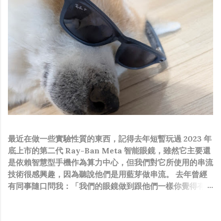
最近在做一些實驗性質的東西，記得去年短暫玩過 2023 年
底上市的第二代 Ray-Ban Meta 智能眼鏡，雖然它主要還
是依賴智慧型手機作為算力中心，但我們對它所使用的串流
技術很感興趣，因為聽說他們是用藍芽做串流。 去年曾經
有同事隨口問我：「我們的眼鏡做到跟他們一樣你覺得有可
能嗎？」，因為我知道我們的硬體規格跟人家的相比並非等
號，加上當時有其他事情在搞，所以隨口開玩笑回說：“可