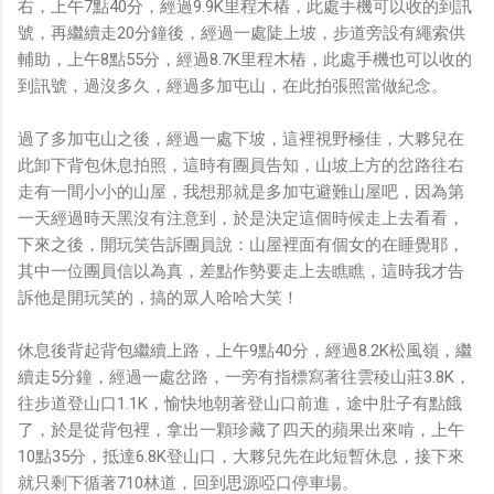
右，上午7點40分，經過9.9K里程木樁，此處手機可以收的到訊
鏡有塞入一個強大的 WiFi 6 晶片在裡面，一開始我猜測會
號，再繼續走20分鐘後，經過一處陡上坡，步道旁設有繩索供
不會有可能是透過 WiFi P2P 或 WiFi SoftAP 的方式去做
輔助，上午8點55分，經過8.7K里程木樁，此處手機也可以收的
串流（確實 Meta 的智能眼鏡，在同步媒體時，會強制要
到訊號，過沒多久，經過多加屯山，在此拍張照當做紀念。
求開啟手機的 WiFi 開關，所以媒體同步應該是靠 WiFi 通
道做的），而去年初我也快速做了一個WiFi Direct 架構
過了多加屯山之後，經過一處下坡，這裡視野極佳，大夥兒在
來做 POC，確實傳輸效率非常快，幾百 MB 的大檔幾乎秒
此卸下背包休息拍照，這時有團員告知，山坡上方的岔路往右
級傳完，從眼鏡端將媒體串流到手機端更是不用說的順暢，
走有一間小小的山屋，我想那就是多加屯避難山屋吧，因為第
而且當時我們的媒體串流還是以未經編碼的方式傳透過
一天經過時天黑沒有注意到，於是決定這個時候走上去看看，
Socket 直接傳輸的（這表示傳輸時所需的頻寬會更大，功
下來之後，開玩笑告訴團員說：山屋裡面有個女的在睡覺耶，
耗據說也較大）。 後來因為 ...
其中一位團員信以為真，差點作勢要走上去瞧瞧，這時我才告
訴他是開玩笑的，搞的眾人哈哈大笑！
休息後背起背包繼續上路，上午9點40分，經過8.2K松風嶺，繼
續走5分鐘，經過一處岔路，一旁有指標寫著往雲稜山莊3.8K，
往步道登山口1.1K，愉快地朝著登山口前進，途中肚子有點餓
了，於是從背包裡，拿出一顆珍藏了四天的蘋果出來啃，上午
10點35分，抵達6.8K登山口，大夥兒先在此短暫休息，接下來
就只剩下循著710林道，回到思源啞口停車場。