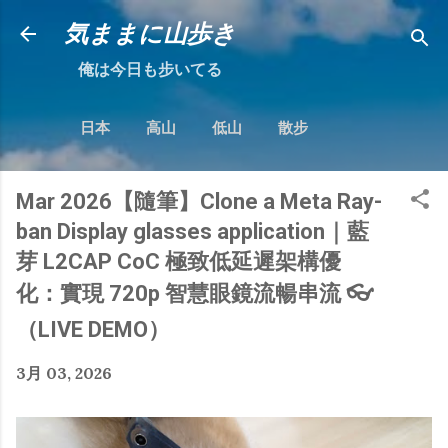
跳到主要內容
気ままに山歩き
俺は今日も步いてる
日本
高山
低山
散步
Mar 2026【隨筆】Clone a Meta Ray-
ban Display glasses application｜藍
芽 L2CAP CoC 極致低延遲架構優
化：實現 720p 智慧眼鏡流暢串流 👓
（LIVE DEMO）
3月 03, 2026