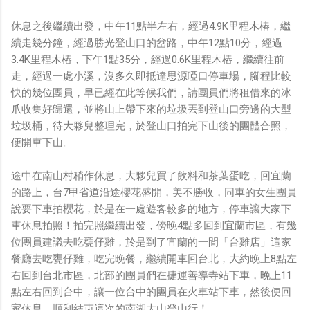
休息之後繼續出發，中午11點半左右，經過4.9K里程木樁，繼
續走幾分鐘，經過勝光登山口的岔路，中午12點10分，經過
3.4K里程木樁，下午1點35分，經過0.6K里程木樁，繼續往前
走，經過一處小溪，沒多久即抵達思源啞口停車場，腳程比較
快的幾位團員，早已經在此等候我們，請團員們將租借來的冰
爪收集好歸還，並將山上帶下來的垃圾丟到登山口旁邊的大型
垃圾桶，待大夥兒整理完，於登山口拍完下山後的團體合照，
便開車下山。
途中在南山村稍作休息，大夥兒買了飲料和茶葉蛋吃，回宜蘭
的路上，台7甲省道沿途櫻花盛開，美不勝收，同車的女生團員
說要下車拍櫻花，於是在一處遊客較多的地方，停車讓大家下
車休息拍照！拍完照繼續出發，傍晚4點多回到宜蘭市區，有幾
位團員建議去吃甕仔雞，於是到了宜蘭的一間「台雞店」這家
餐廳去吃甕仔雞，吃完晚餐，繼續開車回台北，大約晚上8點左
右回到台北市區，北部的團員們在捷運善導寺站下車，晚上11
點左右回到台中，讓一位台中的團員在火車站下車，然後便回
家休息，順利結束這次的南湖大山登山行！