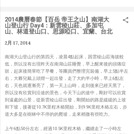
是聽說 Meta 有200個人在搞那個眼鏡捏（雖然不知道他們
負責搞應用的有幾人），啊我如果一個人可以幹贏他們200
人，那我還在這幹嘛？？？（笑）” 也記得更久以前，當我
2014農曆春節【百岳 帝王之山】南湖大
們還在研究那個眼鏡時，常聽到像是：『 他們不知道用了
山登山行 Day4：新雲稜山莊、多加屯
什麼黑科技 』，這類沒有建設性、不應該從 RD 嘴裡說出
山、林道登山口、思源啞口、宜蘭、台北
來的話，而我也是不以為然。坦白講，以前每次只要聽到某
2月 17, 2014
SW嘴砲經理（暫且以H君稱之），沒事就把『 黑科技 』
三個字掛在嘴上，當做無知的遮羞布，我就會感到倒胃口！
南湖大山登山行的第四天，凌晨4點起床，因雲稜山莊海拔較
同樣身為RD，我只覺得 Shame on you！（打嘴炮、作
低，所以沒有出現昨天在南湖山莊睡覺，早上醒來後的頭痛症
秀搶風頭、噁心帶風向、搞政治操作、把別人做事的成果搶
狀，起床後簡單吃了早餐，等團員們整理完裝備，早上5點半左
去幫自己抬轎、有鍋直接推給下屬扛、散佈同事私生活謠
右，大夥兒戴上頭燈一起出發，走了大約半小時，早上6點左
言，還有職場霸凌，這些你他媽都頂級專業戶，除此之外沒
右，天色就逐漸亮了，第一天上山時，走到後來已經天黑了，
啥洨用了！） 一件理論上可以做到的事情，外行人的認知
所以沒有欣賞到沿途的景色，今天下山的途中，剛好可以欣賞
被信息差，不懂加上沒實作能力去驗證，就什麼都變成黑科
到遠處的山景，從新雲稜山莊出發，剛開始的路是緩緩的上坡
技了（多黑？比巴西黑鮑魚還黑嗎？）。反重力技術說不定
和下坡，接著從10.7K里程木樁開始，到9.9K里程木樁左右，步
也非啥黑科技，只是政府不讓你普通老百姓了解罷了。
道大多是在樹林中不停的的爬坡，走來稍微有些吃力。
Ray-ban Meta 的黑科技，講白了就是人家拉個百人團隊
在搞那支眼鏡，然後把軟體技能和硬體規格點滿，再加上極
上午6點50分左右，經過10.5K里程木樁，繼續走了一小時左
致優化後的成果罷了！ 當時知道 Ray-Ban Meta 的智慧眼