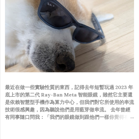
最近在做一些實驗性質的東西，記得去年短暫玩過 2023 年
底上市的第二代 Ray-Ban Meta 智能眼鏡，雖然它主要還
是依賴智慧型手機作為算力中心，但我們對它所使用的串流
技術很感興趣，因為聽說他們是用藍芽做串流。 去年曾經
有同事隨口問我：「我們的眼鏡做到跟他們一樣你覺得有可
能嗎？」，因為我知道我們的硬體規格跟人家的相比並非等
號，加上當時有其他事情在搞，所以隨口開玩笑回說：“可