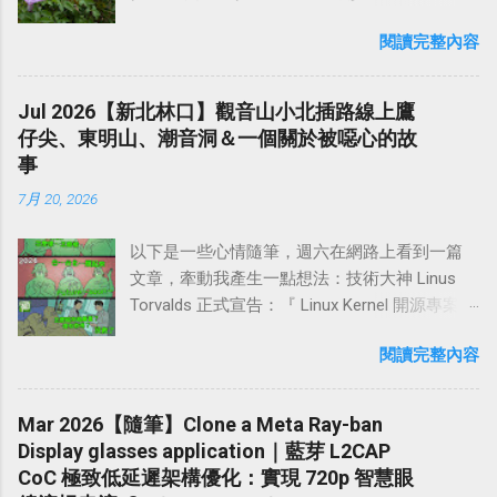
《望岳》中的「 會當凌絕頂，一覽眾山小 」表
有船形懸棺此一人文景觀。當年 徐霞客 先是乘
蛛網不少。登山口附近的道路狹窄不好停車，
餐還可以泡湯享受一下。簡而言之，這裡水質
達出自信自勵的意志和堅定豪邁的氣概，亦充
船沿溪而游，記敘了武夷山中36峰中之大部分
閱讀完整內容
建議將車輛停在外面三峽老街附近再走進來。
好，環境清幽，雖然附近沒有商店，但其實15
分體現出泰山的巍峨雄偉與險峻。 泰山風景以
山峰。其記以溪水回曲為線索，幾乎每曲都有
如果是騎機車，快要抵達登山口之前，路旁有
分鐘車程就有萊爾富超商，也不會非常不方
壯麗著稱，重疊的山勢，厚重的形體，蒼松巨
不同景觀，然後登陸從山中行，對山中寺廟以
幾處小空曠處可停車。從登山口至鳶尾山大約
便。 不過來這個地方，就是享受溫泉、享受寧
Jul 2026【新北林口】觀音山小北插路線上鷹
石的烘托，雲煙的變化，使它在雄渾中兼有明
及飛瀑林木都一一歷。 武夷山具有桂林之秀，
20～30分鐘步程，再續行半小時即抵達海拔220
靜、享受大自然，太吵雜的商業設施反而顯得
仔尖、東明山、潮音洞＆一個關於被噁心的故
麗，靜穆中透著神奇。最為有名的是「 泰山四
黃山之奇，華山之險，泰山之雄，居五嶽之
公尺的 福德坑山東峰 ，這邊有一個休息涼亭，
多餘。然後這附近有許多登山步道，隔天早上
事
大奇觀 」。古人以「 泰山北斗 」來喻指人道德
首，堪稱天下第一山。1986年，時任中國作家
山景第一排的展望挺不錯，在此休息10分鐘後
退房都可以順便去健行，其中最有名的就是 水
高、名望重或有卓越成就為眾人所敬仰的人。
協會主...
7月 20, 2026
繼續前進！ 續行一段爬坡後，即抵達 長春嶺 ，
雲三星 的 虎山 、 鳥嘴山 、 橫龍山 。 位在苗
泰山 也 是王母娘娘神話傳說的發祥地。早在魏
長春嶺這裡有一個小涼亭，展望也不錯。且這
栗泰安溫泉旁的「虎山」、「鳥嘴山（上島
晉時期就建有王母池道觀。王母池位於泰山南
以下是一些心情隨筆，週六在網路上看到一篇
裡是鳶山環狀路線的三岔路口，回程會從這邊
山）」、「橫龍山」，形成虎、鳳、 龍三獸磐
麓環山路東首，古稱「群玉庵」，又名「瑤
文章，牽動我產生一點想法：技術大神 Linus
下至 鳶山岩 ，然後抵達 鳶峰路登山口 ，構成
據的態勢，故有「 水雲三星 」的稱號。 水雲三
池」。三國魏曹植有「東過王母廬」的詩句，
Torvalds 正式宣告：『 Linux Kernel 開源專案會
一個環狀健行路線。 從長春嶺續行，途中經過
星 中，我認為 橫龍山最值得去走 ，沿著 橫龍
唐李白有「朝飲王母池」的吟詠 。 從司馬遷的
擁抱 AI，不爽的人大可 Fork 一套自己來，不然
一個楓樟亭，這裡展望不錯，可以眺望波光嶙
產業道路 開到底，即可抵達橫龍山登山口，產
名言：「人固有一死，或重於泰山，或輕於鴻
閱讀完整內容
就閃開』。 Linus 是誰？Linux 又是什麼東西，
峋的大漢溪，微風吹來相當舒服。續行25分鐘
業道路的路旁有空地，可停少數幾輛小客車。
毛」，到「泰山壓頂不彎腰」,杜甫「會當凌絕
不知道的話可以自己去問 AI。我想起快20年前
後，即抵達海拔高度321公尺的 福德坑山（鳶
天氣好的話，從產業道路這裡，就能欣賞到非
頂，一覽眾山小」。 泰山，這個有著數千年精
大學時期時，曾學過玩過幾年 Linux 搞伺服器，
山） ，山頂腹地不算很寬敞，設有三等三角點
Mar 2026【隨筆】Clone a Meta Ray-ban
常壯觀的雲海景觀！或者也可以繼續開到 橫龍
神文化的滲透和渲染以及人文景觀的烘托，而
記得當初最早接觸的好像是 Fedora 4，然後
基石一顆，從上頂旁的展望點可觀賞土城、板
Display glasses application｜藍芽 L2CAP
古道 的登山口，那邊登山口前方的空地大約可
被稱為「 五嶽之首 」的地方，猶如攀登長城一
Ubuntu 也玩過，但後來開始工作用 Mac 電腦之
橋及鶯歌等地區風光。 鳶山 位於新北市三峽市
CoC 極致低延遲架構優化：實現 720p 智慧眼
停四、五輛小客車。 我今天是停在橫龍山登山
樣，成為中華民族的精神文化的縮影。泰山最
後就沒有再去學 Linux 了。 連技術大神都擁抱