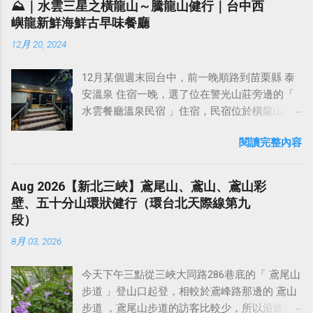
道教傳說、懸棺文化讓這裡的山水更多了一分
⛰️｜水雲三星之橫龍山～騰龍山健行｜台中西
羅堡時，改稱阿罩霧庄為霧峰莊。 【如何前
譽。自秦始皇封禪泰山後，歷朝歷代帝王不斷
靈秀之氣。 武夷山 亦稱 武彝山 ，武夷山脈北
嶼龍新鮮海鮮古早味餐廳
往】 自中二高霧峰交流道下，即達台灣省議會
在泰山封禪和祭祀，並且在泰山上下建廟塑
段東南麓，是著名的旅遊勝地。主要景區範圍
紀念園區，往左行中正路約1公里轉右入萊園
12月 20, 2024
神，刻石題字。 東嶽泰山 （山東）、 西嶽華山
約70平方公里，平均海拔為350公尺，屬於典型
路，可達林家花園，再約0.2公里即抵成功路與
（陝西）、 北嶽恆山 （山西）、 南嶽衡山
的 丹霞地貌 ，億萬年大自然的鬼斧神工，形成
樟公巷口登山口。沿著樟公巷右轉進去，順著
12月某個週末回台中，前一晚順路到苗栗縣 泰
（湖南）、 中嶽嵩山 並稱為 中國五嶽 。自古
了碧水丹峰的美景，共有36峰布列在武夷溪兩
小路往上開可抵達 樟公廟 （快要上到廟前的道
安溫泉 住宿一晚，選了位在警光山莊旁邊的「
以來，以東為尊，而泰山在東，因此被歷代封
岸。溪水清碧，浪環九曲，乘竹筏游溪，可兼
路很陡且窄） ，這裡有停車場跟廁所，如果是
水雲餐廳溫泉民宿 」住宿，民宿位於橫龍山、
建帝王選為仰天功之巍巍而封禪祭祀的地方。
覽山水之勝。1999年武夷山被聯合國教科文組
以健行為目的，可以將車停在這裡，再往山上
鳥嘴山與虎山之間的 汶水溪谷 之中，旁邊就是
泰山自然而然，就被尊為 五嶽之首 。 五嶽，是
織批准列入《 世界遺產名錄 》，成為世界文化
走，這裡距離可以看夕陽夜景的「 尖後土地公
閱讀完整內容
「 泰安警光山莊 」，而警光山莊是泰安溫泉的
家喻戶曉的名詞，五個方位，五處山巒，承載
與自然「雙遺產」。 相傳西元前4600年，彭祖
廟 」，大約還有2.5公里。 由樟公廟網上開的產
源頭，所以這裡的溫泉可以說是相當純正的。
的不僅僅是一方美景，更是五處古人的哲思，
和他的一對雙胞胎的兒子彭武、彭夷隱居福建
業道路，道路狹窄，會車不易，欲開車上山請
水雲餐廳溫泉民宿 的客房乾凈整齊，每個房間
將天地山河用這五個地方所代表，四方山河有
Aug 2026【新北三峽】鳶尾山、鳶山、鳶山彩
名山碧水之間，住於幔亭峰下，茹芝飲瀑，遁
自行斟酌。如果是從樟公廟步行起登，大約半
都面對汶水溪，早上可以一邊泡湯一邊欣賞美
了憑依，神州有了倚靠，而儘管它在風景上或
壁、五十分山環狀健行（環台北天際線第九
跡養生， 教人開墾荒地，種植糧食棉花、花
小時就可以登頂，一路幾乎都是走水泥產業道
麗的溪谷風光和山景。 民宿採客房內泡溫泉，
許有所不及黃山張家界，不及川西壩上等等，
段）
果、茶葉，挖井取水。成為福建彭氏始祖。後
路緩上坡。 阿罩霧山有幾條不同的走法： 從林
沒有公共浴場 （如果想用公共浴場，也可以去
但縱觀歷史，俯察中華，卻並沒有一處歷史能
人便將此山用彭武、彭夷命名為武夷山，福建
家花園後方的樟公巷口這裡進入（ 綠線 ） 從朝
8月 03, 2026
旁邊的警光山莊泡湯）。店家說溫泉水是直接
比得上五嶽，也沒有一處方位能取代他們的地
武夷山脈，毗鄰江西省，主峰 黃崗山 （海拔
陽科技...
接溫泉管線，在12月冬季，放滿熱水下去泡湯
位，這就是文明賦予它的歷史意義，百代而
2158米） ，是福建省第一高峰。 武夷山景區
今天下午三點從三峽大同路286巷底的「 鳶尾山
溫度剛剛好，不用再另外放冷水。 來住宿的
來，未曾斷絕。 泰山，以五嶽獨尊名揚天下，
內，雖無特別的高峰，但奇景甚多，特別是武
步道 」登山口起登，相較於鳶峰路那邊的 鳶山
話，會附美味的西式早餐（晚餐好像也可以另
中國歷代曾有72位皇帝到泰山封禪 。杜甫一首
彝溪兩岸，除了有自然天成的石峰澗水外，還
步道 ，鳶尾山步道的訪客比較少，所以沿途蜘
外預訂），退房時間是早上11點，早上吃完早