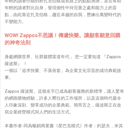
年輕的讀者仔細剖析扎克伯格成長路上的點點滴滴，旨在幫助
鏡有塞入一個強大的 WiFi 6 晶片在裡面，一開始我猜測會
年輕的讀者對比自身，發現個性中待完善之處和能力上的盲
不會有可能是透過 WiFi P2P 或 WiFi SoftAP 的方式去做
點，由此靠近扎克伯格，趨近卓越的自我，歷練出萬變時代的
串流（確實 Meta 的智能眼鏡，在同步媒體時，會強制要
不變能力。
求開啟手機的 WiFi 開關，所以媒體同步應該是靠 WiFi 通
道做的），而去年初我也快速做了一個WiFi Direct 架構
WOW! Zappos不思議！傳遞快樂。讓顧客願意回購
來做 POC，確實傳輸效率非常快，幾百 MB 的大檔幾乎秒
的神奇法則
級傳完，從眼鏡端將媒體串流到手機端更是不用說的順暢，
而且當時我們的媒體串流還是以未經編碼的方式傳透過
身處網購世界、社群媒體當道年代， 您一定要知道 『Zappos
Socket 直接傳輸的（這表示傳輸時所需的頻寬會更大，功
薩波斯』 ！
耗據說也較大）。 後來因為 ...
一個以「追求快樂、不落俗套」為企業文化宗旨的成功典範故
事。
Zappos 薩波斯。這個名字已成為顧客服務的新標準，讓人驚奇
的網路購物經驗，許多人嚮往的工作場所，以及這個時代最令
人印象深刻、變革成功的企業典範。簡而言之，薩波斯正在改
寫企業經營模式與人們的生活方式。
本書作者-同為暢銷商業書《星巴克模式》作者：約瑟夫．米其