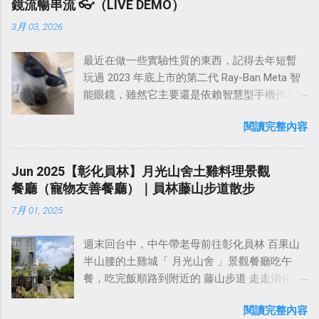
區的西南方，屬 雪山山脈支脈 稜端，因山型似
鏡流暢串流 👓（LIVE DEMO）
口附近，先走10分鐘抵達橫龍山，在後再接橫
引人入勝的地方就是泰山是中國歷史上唯一受...
AI 了，台廠裡卻還有很多意圖維護自己身為舊
飛翔的鳶鳥而得名。民國74年當時的鎮長張秀
龍古道，續行至 騰龍山 ，然後下山，從1號救
3月 03, 2026
石器時代人類碼農最後尊嚴的智障狗，在那邊
豐先生為紀念台灣光復四十年，在山頂建立一
援牌那邊走下山至橫龍古道登山口，再踢產業
說著嘲諷、看不起 AI 的可悲話（以為自己的工
座和平鐘樓，為鳶山風景區的特殊景點，名列
道路回到停車處，這樣剛好一個小O型，這個路
最近在做一些實驗性質的東西，記得去年短暫
人智慧才是最高級智慧...笑屎💩）。像是每次我
三峽五景之一。 過鳶山後，再走20分鐘即可抵
線從3號救援牌之後才有小小的爬升，其餘路段
玩過 2023 年底上市的第二代 Ray-Ban Meta 智
用 AI 來解決一些問題，就有一些北七在那邊臭
達鳶山彩壁，這是造訪鳶山必訪的景點。今天
都滿平坦好走，全程慢慢走大約兩小時左右即
能眼鏡，雖然它主要還是依賴智慧型手機作為
一些諸如：『可是 AI 給的東西到底對不對？』
在這裡看到兩位應該是泰國還是越南的一對情
可走完。 橫龍山~騰龍山O型走：
算力中心，但我們對它所使用的串流技術很感
這種話（ AI 給的東西對不對端看你會不會用
侶黨，在這邊對著手機鏡頭忘情演出，還自帶
https://www.sports-
閱讀完整內容
興趣，因為聽說他們是用藍芽做串流。 去年曾
啦，啊你不會用、瞧不起，更抗拒使用，結果
真人音效（抖音一響父母白養？？），不知道
tracker.com/workout/davidwang400/675d1f07a
經有同事隨口問我：「我們的眼鏡做到跟他們
就是你們只能在旁邊說這些酸酸言論嘴秋自嗨
是在錄短視頻還是在直播，其作秀入戲之表
f5cfe0bacc7b0e2 請注意，到了 阿水泊露營區
一樣你覺得有可能嗎？」，因為我知道我們的
而已啦！ ），不然就是用不屑、找碴的口氣
Jun 2025【彰化員林】月光山舍土雞料理景觀
現，應該不輸某些台廠的戲精演員。我簡單拍
的入口後，再往上開馬上有個岔路，這裡必需
硬體規格跟人家的相比並非等號，加上當時有
說：『那個是 AI 弄的』（ 所以你這個逼哀仔是
餐廳（寵物友善餐廳）｜員林藤山步道散步
幾張紀念照後，便繼續往 五十分山 的方向前
走有舖設水泥的右方岔路 上去才對，左方岔路
其他事情在搞，所以隨口開玩笑回說：“可是聽
比較高尚是不是？ ），更智障的還會嘲諷：
進。 過 鳶山彩壁 後，再行約20分鐘，即可抵達
入口的護欄上面，不知道是哪個87用筆亂寫橫
7月 01, 2025
說 Meta 有200個人在搞那個眼鏡捏（雖然不知
『你是不是 AI 走火入魔？』（ 嗯～你媽才入
海拔 296 公尺的 五十分山 ，山頂腹地頗寬廣，
龍山，還畫一個箭頭誤導...
道他們負責搞應用的有幾人），啊我如果一個
魔，你全家都綠圾邪教走火入魔唷^_^ ）。總之
設有圖根點基石，是極佳的觀景場所。在五十
週末回台中，中午帶老母前往彰化員林 百果山
人可以幹贏他們200人，那我還在這幹嘛？？？
我前段時間真的已經聽這些無能者的可悲發言
分山休息10分鐘後啟程下山，途中本來想走水
半山腰的土雞城「 月光山舍 」景觀餐廳吃午
（笑）” 也記得更久以前，當我們還在研究那個
聽到覺得很噁心了！ 我個人是覺得，時代的轉
泥路快速下山，但考慮到時間還早，下山後走
餐，吃完飯順路到附近的 藤山步道 走走消化一
眼鏡時，常聽到像是：『 他們不知道用了什麼
輪已經在瘋狂的向前運轉，但某些台廠吃屎狗
柏油路可能會曬太陽，正當猶豫不決時，我決
下。 彰化員林的 百果山 ，屬於八卦山風景區的
黑科技 』，這類沒有建設性、不應該從 RD 嘴
還在那邊活在山洞裡鑽木取火自我感覺良好！
定擲硬幣決定（出人頭就原路走山徑回長春
閱讀完整內容
一員，是員林人熟悉的後山遊憩地，也是 參山
裡說出來的話，而我也是不以為然。坦白講，