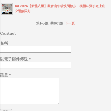
築物，以為是以前的檢查哨啥的，走近一看原
區，續接上八卦山139縣道順遊微熱山丘、望高
味性。​ 來用餐過的客人，普遍都對馨苑小料理
Jul 2026【新北八里】觀音山午後快閃散步｜楓櫃斗湖步道上山｜
來是廁所 高壓電塔 發現一處可以欣賞石門水庫
寮觀景平台或萬里長城步道、二百崁、四百崁
的餐點品質和用餐環境給予高度評價。​餐廳選
夕陽無限好
的觀景點 由好漢坡下山 好漢坡確實很陡，若是
步道等景點完成環型走法。 藤山步道的其中一
用台灣在地產銷履歷的安心食材，結合創新的
從這裡上山，應該也是小累 下山回到北側登山
個特色是，走在步道上，沿途可以看見許多
烹調手法，讓傳統台菜呈現新的風貌。​無論是
第1-5篇, 共601篇
下一頁
口，許多攤販都已經收攤了
「合體字」的石牌，合體字其實...
家庭聚餐、朋友聚會或是商務宴請，都是不錯
Contact
的選擇。​ 必點推薦菜色 主菜類 香酥芋泥鴨捲：​
外皮酥脆，內餡為綿密芋泥與鴨絲，搭配蒜蓉
名稱
醬或美乃滋食用，口感層次豐富。 ​ 菠蘿遇見櫻
桃鴨：​選用宜蘭櫻桃鴨與新鮮鳳梨快炒，鴨肉
軟嫩，鳳梨的酸甜增添風味，適合搭配白飯。 ​
以電子郵件傳送
*
御膳紅燒牛三寶：​結合牛肚、牛筋、牛腩，經
紅燒慢火燉煮，肉質軟嫩，湯汁濃郁，十分下
訊息
*
飯。 ​ 三杯醬爆炒鮮中卷：​新鮮中卷與三杯醬汁
快炒，口感Q彈，香氣撲鼻，是下飯佳餚。 ​ 湯
品與甜點 補氣黑蒜燉雞湯：​湯頭濃郁溫潤，黑
蒜香氣與雞肉的鮮美融合，適合補氣養身。 ​ 紅
豆奶酪：​奶酪口感滑順，搭配綿密紅豆泥，甜
而不膩，為餐後甜點佳選。 ​ 餐廳資訊 地址：​