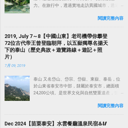
攀登，尤以3至7月鳳梨盛產期。 【阿罩霧的由
力。在旅行中，透過實地走訪異國城市，透過
來】 乾隆29年續修臺灣府志載：阿罩霧最早稱
人與人之間的交流，甚至是品嚐當地的美食佳
作「 貓羅新莊 」，因在貓羅堡內新形成之村
閱讀完整內容
餚，來認識不同國家、不同地區的歷史和文
莊，故稱之，現在霧峰區俗稱為「 阿罩霧 」。
化，豐富自己的人生經驗，寫下自己的故事，
這樣「阿罩霧」的稱呼，可能翻譯土著族社名
這不就是旅行的意義嗎？ 2019年夏天，藉著一
Ataabu 作阿罩霧，或云因一帶經常籠罩濃霧峰
2019, July 7～8【中國山東】老司機帶你攀登
次到蘇州出差的機會，和在上海出差的同事相
舊稱為「阿罩霧」，其地名由來有兩種說法：
72位古代帝王曾登臨朝拜，以五嶽獨尊名揚天
約，找個週末，搭一趟高鐵，來武夷山品一壺
一是當地聚落建在山麓，晨間經常濃霧籠罩，
下的泰山（歷史典故＋遊覽路線＋遊記＋照
大紅袍，感受當地的茶文化，靜享怡然自得。
故稱之；另一則認為「阿罩霧」是當地原土著
片）
中國旅遊對我的吸引力，除了每個地區獨具特
族名之譯音，按臺灣地名中，凡冠以「阿」字
7月 09, 2019
色的道地中華料理之外，最大的魅力應該是那
者，多屬番社之譯音。 阿罩霧的名稱更改稱為
壯麗的山河，以及有故事的歷史古蹟。而距離
霧峰，這樣的緣由，據連雅堂於雅堂文集稱：
泰山 又名岱山、岱宗、岱嶽、東嶽、泰岳，位
上海不遠，且最有名的 黃山 、 泰山 這些風景
「劉銘傳在某年巡視中部時，夜宿阿罩霧，嫌
於山東省泰安市中部，隸屬於泰安市，總面積
名勝，之前來大陸出差時都去過了，剩下的山
名稱不雅而改為霧峰。」不過，早在同治年
24,200公頃。是世界文化與自然雙重遺產，世界
嶽景勝地，距離上海又不遠的，就當屬福建南
間，臺灣道丁曰健之奏摺與信函已一再稱「霧
地質公園，全國重點文物保護單位，國家重點
平的「 武夷山 」莫屬了。 武夷山位於福建省北
山」。 阿罩霧位於山邊，可能因此而改名為「
閱讀完整內容
風景名勝區，國家5A級旅遊景區。 泰山的主峰
部，是世界文化與自然遺產雙重遺產地，曾被
霧山 」或「 霧峰 」。這兩個名稱都是文人之雅
「 玉皇頂 」海拔1545米，氣勢雄偉磅礴，有「
《 孤星旅遊指南 》評為「 全球十大最幸福地方
稱，民間甚至於官方地名仍用阿罩霧，日據時
五嶽之首 」、「 天下第一山 」的之稱。在漢族
」之一。 武夷山還具有豐富的歷史文化遺產，
Dec 2024【苗栗泰安】水雲餐廳溫泉民宿♨️🥢
期的大正九年（民國九年、西元 1920 年）廢貓
傳統文化中，泰山一直有「五嶽獨尊」的美