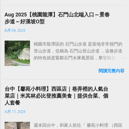
專業在辦公室玩那些狗屎操作，不然就是在那
嶺，然後由鳶山岩那邊下至鳶峰路、出字就走
國家風景區 的重要子區之一。鄰近有藤山步
以前每次只要聽到某SW嘴砲經理（暫且以H君
邊 堅守工人智慧至上，其實真的挺可悲的啦 ！
水泥路下山），結果是擲出人頭。 稍早從鳶山
道、隴頂古道、萬里長城步道、二百崁／三百
稱之），沒事就把『 黑科技 』三個字掛在嘴
Aug 2025【桃園龍潭】石門山北端入口～景春
一群禿鷹聚在一起終究還是禿鷹，永遠不會變
走到五十分山入口處的途中有遇到蜂群，所以
崁／四百崁步道等多條自然步道，沿途可見荔
上，當做無知的遮羞布，我就會感到倒胃口！
步道～好漢坡O型
成獅子啦 。 關於如何在工作上使用 AI？我想到
這代表我要再次經過剛才遇到幾隻蜂群盤旋的
枝、蓮霧等果園，空氣裡常有淡淡果香，不論
同樣身為RD，我只覺得 Shame on you！（打
一個最近的活生生（且噁心）的實例： 前陣子
地點。還好稍早經過時，蜂群沒有追上來攻擊
8月 04, 2025
登高或健行都非常適合 今天來用餐的這家 月光
嘴炮、作秀搶風頭、噁心帶風向、搞政治操
我們 team 有一票人在研究某大廠的產品架構，
我（蜂隻是黑黃相間的顏色，不知道是什麼品
山舍景觀餐廳 ，坐擁180度無障礙物視野，是欣
作、把別人做事的成果搶去幫自己抬轎、有鍋
想要在省電和降低功耗上面和人家對齊，但我
種的蜂，但還滿大隻的），所以我心想再走一
桃園市龍潭區的 石門山步道 是當地非常熱門的
賞夕陽和夜景的絕佳地點！天氣晴朗時，白天
直接推給下屬扛、散佈同事私生活謠言，還有
聽說他們的硬體已經不想更動了，所以只能想
次應該也沒問題吧？如果蜂群敢主動攻擊我...
登山步道，也稱為 石門山登山步道 ，這條步道
從這裡可遠眺王功漁港、雲林六輕，以及近在
職場霸凌，這些你他媽都頂級專業戶，除此之
辦法從中層、上層去做優化。然後這個主題好
的特色就是緊鄰石門水庫風景區，攀登難度
咫尺高鐵全貌。 餐廳室內用餐空間，採光很
外沒啥洨用了！） 一件理論上可以做到的事
像去年就已經持續搞了一整年，搞到前陣子今
低，有多條難度不同的登山步道可以選擇，從
好，座位主要以大圓桌，8~10人為主，不過若
情，外行人的認知被信息差，不懂加上沒實作
年都快過完一半了，還搞不出個屌毛。 然後有
閱讀完整內容
登山口走到山頂只需40分鐘左右。體力好想鍛
只有2～3人，沒客滿的話，店家也會接受訂
能力去驗證，就什麼都變成黑科技了（多黑？
位上級就叫我去幫忙看一下這個項目，看能不
鍊腳力可以走好漢坡，想輕鬆一點可以選擇走
位。除了室內座位，身為景觀餐廳，當然也少
比巴西黑鮑魚還黑嗎？）。反重力技術說不定
能搞出什麼名堂出來。然後 SW team 在主導這
環湖步道，非常適合午後花兩小時接近大自
不了戶外的座位區。不過無論選擇室內或戶外
台中【馨苑小料理】西區店｜巷弄裡的人氣台
也非啥黑科技，只是政府不讓你普通老百姓了
玩意兒的名義 leader，竟然是某位根本不懂技術
然，下山後還可以在登山口附近的攤販買冰豆
座位，都能感受到不同的氛圍，想欣賞夜景的
菜店｜米其林必比登推薦美食｜提供合菜、個
解罷了。 Ray-ban Meta 的黑科技，講白了就是
的女經理，之前有幾次她要我加一些莫名其妙
花和青草茶解渴。 石門山步道在2022年時曾經
話，可以選擇晚上過來，假日可能需要提前預
人套餐
人家拉個百人團隊在搞那支眼鏡，然後把軟體
的測試功能（要比喻的話，就像是他們試圖在
重新整理過北端登山口起點的步道，這裡也是
約。 月光山舍景觀餐廳 提供多樣化的菜色，販
技能和硬體規格點滿，再加上極致優化後的成
開車時把車內的冷氣系統...
4月 17, 2025
最多人開始爬的起點，由當時擔任桃園市長的
售湯品、沙拉、炒時蔬、肉品、煎蛋、鮮魚、
果罷了！ 當時知道 Ray-Ban Meta 的智慧眼鏡有
鄭文燦先生主導，經桃園市政府觀光旅遊局與
現打飲品、輕食小點心、鬆餅類、咖啡、個人
塞入一個強大的 WiFi 6 晶片在裡面，一開始我
週末回台中，和家人前往「 馨苑小料理 （西區
地主達成協議後開始實施整理，把原本比較老
鍋，採自行先至櫃檯點餐結帳。 月光山舍土雞