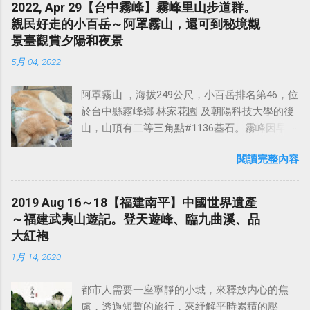
2022, Apr 29【台中霧峰】霧峰里山步道群。
親民好走的小百岳～阿罩霧山，還可到秘境觀
景臺觀賞夕陽和夜景
5月 04, 2022
阿罩霧山 ，海拔249公尺，小百岳排名第46，位
於台中縣霧峰鄉 林家花園 及朝陽科技大學的後
山，山頂有二等三角點#1136基石。霧峰因早期
晨昏迷霧朦朧，故名阿罩霧 （還有一說為阿立
閱讀完整內容
昆族貓羅社所居之地的原住民族 阿罩霧社 ） 。
山頂擁有二等三角點，山頂附近遍植鳳梨及龍
眼樹，山頂雜草叢生，不過沿途的產業道路視
2019 Aug 16～18【福建南平】中國世界遺產
野佳。 山頂附近遍植鳳梨及龍眼樹，沿途的產
～福建武夷山遊記。登天遊峰、臨九曲溪、品
業道路視野佳，可近觀台灣三大惡地形之一的
大紅袍
草屯九九群峰；遠觀，則雪山山脈諸峰歷歷在
1月 14, 2020
目，冬季時合歡山群、玉山群峰白雪皚皚，台
中市高樓林立，八卦山脈綿亙迤邐，大肚溪映
都市人需要一座寧靜的小城，來釋放内心的焦
射出金黃燦爛陽光，景緻令人難忘。全年適宜
慮，透過短暫的旅行，來紓解平時累積的壓