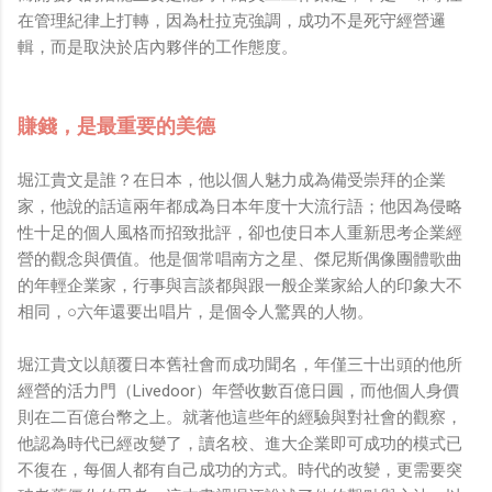
在管理紀律上打轉，因為杜拉克強調，成功不是死守經營邏
輯，而是取決於店內夥伴的工作態度。
賺錢，是最重要的美德
堀江貴文是誰？在日本，他以個人魅力成為備受崇拜的企業
家，他說的話這兩年都成為日本年度十大流行語；他因為侵略
性十足的個人風格而招致批評，卻也使日本人重新思考企業經
營的觀念與價值。他是個常唱南方之星、傑尼斯偶像團體歌曲
的年輕企業家，行事與言談都與跟一般企業家給人的印象大不
相同，○六年還要出唱片，是個令人驚異的人物。
堀江貴文以顛覆日本舊社會而成功聞名，年僅三十出頭的他所
經營的活力門（Livedoor）年營收數百億日圓，而他個人身價
則在二百億台幣之上。就著他這些年的經驗與對社會的觀察，
他認為時代已經改變了，讀名校、進大企業即可成功的模式已
不復在，每個人都有自己成功的方式。時代的改變，更需要突