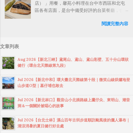
猜測會不會有可能是透過 WiFi P2P 或 WiFi
店） 」用餐，馨苑小料理在台中市西區和北屯
舊、雜亂的入口重新設計，並以生態工法鋪設
料理景觀餐廳 電話：04-8334131 營業時間：
SoftAP 的方式去做串流（確實 Meta 的智能眼
區各有店面，是台中備受好評的台菜餐廳，也
長度約430公尺的全新步道，變得相當舒適好
11:00～14:00 / 16:30～22:00 (週二公休) 地址：
鏡，在同步媒體時，會強制要求開啟手機的
是連續五年榮獲米其林必比登推薦的台式料
走。 今天起床連午餐都沒吃就直奔石門山登山
彰化縣員林市出水巷57-6號 以下是彰化員林百
WiFi 開關，所以媒體同步應該是靠 WiFi 通道做
閱讀完整內容
理，主打將傳統台菜結合創新手法，提供個人
口，幸好登山口周邊有很多攤商販賣小吃和冷
果山附近，口碑不錯的土雞城餐廳推薦： 月光
的），而去年初我也快速做了一個WiFi Direct 架
套餐至多人合菜，適合各種用餐需求。 馨苑小
飲，我買了一個炸蛋蔥油餅、一瓶椰奶和青草
山舍土雞料理景觀餐廳 登遊土雞城 紅土窯甕仔
構來做 POC，確實傳輸效率非常快，幾百 MB
料理提供多樣化的餐點選擇，從個人套餐到多
茶帶上山。今天是第三次來爬石門山，從北側
雞 山鼎土雞城 如果有來員林百果山這裡用餐，
的大檔幾乎秒級傳完，從眼鏡端將媒體串流到
文章列表
人合菜應有盡有。​個人套餐價格約為 NT$220～
登山口起登，沿著景春步道上 石門山 ，然後順
建議可以順路到附近的 藤山步道 散步，藤山步
手機端更是不用說的順暢，而且當時我們的媒
340元，包含主菜、白飯、例湯、青菜和小菜
路前往 清水坑山 ，再去 太平山 ，然後由好漢
道位於彰化跟南投之間，為 八卦山 下眾多步道
體串流還是以未經編碼的方式傳透過 Socket 直
Aug 2026【新北三峽】鳶尾山、鳶山、鳶山彩壁、五十分山環狀
等。​多人套餐則有雙人、三人和四人份，價格
坡下山，全程約5.2公里，走完一圈O型大約是兩
之一，每年4、5月油桐花盛開時，吸引大批賞
健行（環台北天際線第九段）
接傳輸的（這表示傳輸時所需的頻寬會更大，
從 NT$1,480元 起，內容豐富，適合家庭或朋友
個小時。 石門山健行（景春步道上，好漢坡
花遊客前來賞桐花。 藤山步道平緩設施完整，
功耗據說也較大）。 後來因為 ...
聚餐。​ 餐廳也提供下午茶時段（14:00～
下）健行足跡： https://www.sports-
是一條難度不高，又能欣賞彰化美景、品嘗小
Jul 2026【新北中和】環大臺北天際線第十段｜微笑山線烘爐地登
17:00），供應四款招牌菜色，讓顧客在輕鬆的
tracker.com/workout/davidwang400/688de748
吃的大眾路線，可以說是彰化人的後花園（跟
山步道O型｜墓仔埔也敢去
氛圍中享用美食。​此外，週三有限量的「呆丸
1ec6ca7381e1611c 在這個寬敞的平台吃午餐休
台中的 大坑登山步道 有些相似的感覺）。如果
郎的黑羽烤雞」，需提前一週預訂。​ 「 馨苑小
息 炸蛋蔥油餅一個50元，塗上辣椒醬還不錯吃
只走藤山步道不過癮，附近還有二百崁、四百
Jul 2026【新北林口】觀音山小北插路線上鷹仔尖、東明山、潮音
料理 （西區店） 」位於台中模範街商圈巷弄
椰奶約500ml，一瓶90元，味道還可以，但有點
洞＆一個關於被噁心的故事
崁、萬里長城步道、猴探井天空之橋、微笑天
中，外觀低調，內部裝潢簡約內斂，營造出祥
貴 輕鬆登頂石門山 遠處好像可以望見加里山和
梯等路線可以順路造訪。 藤山步道 全長約2公
和平靜的氛圍。​店內分為一樓的開放式空間和
鵝公髻山 順便又去撿了清水坑山（雖然來過
Jul 2026【台北士林】溪山百年古圳步道順訪颱風後的儷人瀑布｜
里，坡度平緩無台階，很適合全家親子同行，
二樓的10人小包廂，適合各種聚餐需求。​店內
清涼消暑的夏日健行好去處
了） 清水坑山的展望 太平山 山徑旁發現一個建
一般走到三星宮後折返。若續行可抵達鳳鳴社
展示了許多名人簽名的盤子，增添了用餐的趣