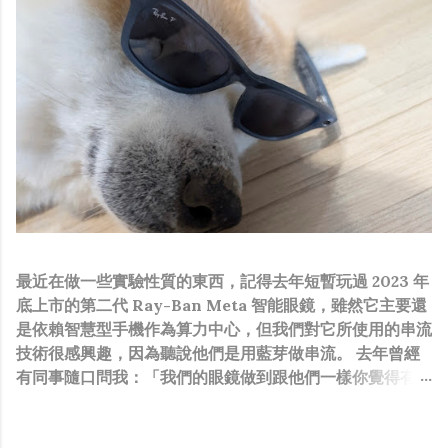
最近在做一些實驗性質的東西，記得去年短暫玩過 2023 年
底上市的第二代 Ray-Ban Meta 智能眼鏡，雖然它主要還
是依賴智慧型手機作為算力中心，但我們對它所使用的串流
技術很感興趣，因為聽說他們是用藍芽做串流。 去年曾經
有同事隨口問我：「我們的眼鏡做到跟他們一樣你覺得有可
能嗎？」，因為我知道我們的硬體規格跟人家的相比並非等
號，加上當時有其他事情在搞，所以隨口開玩笑回說：“可