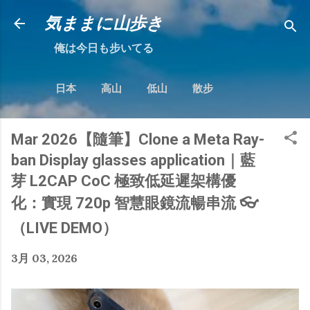
跳到主要內容
気ままに山歩き
俺は今日も步いてる
日本
高山
低山
散步
Mar 2026【隨筆】Clone a Meta Ray-
ban Display glasses application｜藍
芽 L2CAP CoC 極致低延遲架構優
化：實現 720p 智慧眼鏡流暢串流 👓
（LIVE DEMO）
3月 03, 2026