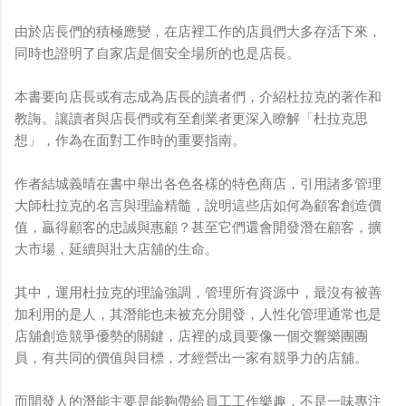
由於店長們的積極應變，在店裡工作的店員們大多存活下來，
同時也證明了自家店是個安全場所的也是店長。
本書要向店長或有志成為店長的讀者們，介紹杜拉克的著作和
教誨。讓讀者與店長們或有至創業者更深入瞭解「杜拉克思
想」，作為在面對工作時的重要指南。
作者結城義晴在書中舉出各色各樣的特色商店，引用諸多管理
大師杜拉克的名言與理論精髓，說明這些店如何為顧客創造價
值，贏得顧客的忠誠與惠顧？甚至它們還會開發潛在顧客，擴
大市場，延續與壯大店舖的生命。
其中，運用杜拉克的理論強調，管理所有資源中，最沒有被善
加利用的是人，其潛能也未被充分開發，人性化管理通常也是
店舖創造競爭優勢的關鍵，店裡的成員要像一個交響樂團團
員，有共同的價值與目標，才經營出一家有競爭力的店舖。
而開發人的潛能主要是能夠帶給員工工作樂趣，不是一味專注