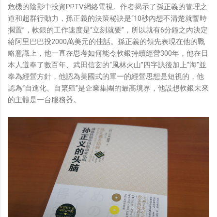
危機的陰影中投資PPTV網絡電視。作者揭示了孫正義的管理之
道和超群行動力，孫正義的決策秘訣是“10秒內想不清楚就暫時
擱置”，軟銀的工作速度是“立刻就要”，所以就有6分鐘之內決定
給阿里巴巴投2000萬美元的佳話。孫正義的領先表現在他的戰
略意識上，他一直在思考如何能令軟銀持續經營300年，他在日
本人遵奉了數百年、武田信玄的“風林火山”四字訣後加上“海”並
奉為經營方針，他認為美國式的單一的經營思想是短視的，他
認為“自進化、自繁殖”是企業集團的最高境界，他設想軟銀未來
的主體是一台服務器。