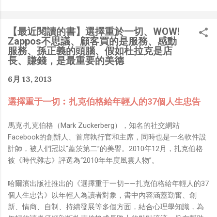
是聽說 Meta 有200個人在搞那個眼鏡捏（雖然不知道他們
負責搞應用的有幾人），啊我如果一個人可以幹贏他們200
人，那我還在這幹嘛？？？（笑）” 也記得更久以前，當我
【最近閱讀的書】選擇重於一切、WOW!
們還在研究那個眼鏡時，常聽到像是：『 他們不知道用了
Zappos不思議、顧客買的是服務、感動
什麼黑科技 』，這類沒有建設性、不應該從 RD 嘴裡說出
服務、孫正義的頭腦、假如杜拉克是店
來的話，而我也是不以為然。坦白講，以前每次只要聽到某
長、賺錢，是最重要的美德
SW嘴砲經理（暫且以H君稱之），沒事就把『 黑科技 』
6月 13, 2013
三個字掛在嘴上，當做無知的遮羞布，我就會感到倒胃口！
同樣身為RD，我只覺得 Shame on you！（打嘴炮、作
選擇重于一切︰扎克伯格給年輕人的37個人生忠告
秀搶風頭、噁心帶風向、搞政治操作、把別人做事的成果搶
去幫自己抬轎、有鍋直接推給下屬扛、散佈同事私生活謠
馬克‧扎克伯格（Mark Zuckerberg），知名的社交網站
言，還有職場霸凌，這些你他媽都頂級專業戶，除此之外沒
Facebook的創辦人、首席執行官和主席，同時也是一名軟件設
啥洨用了！） 一件理論上可以做到的事情，外行人的認知
計師，被人們冠以“蓋茨第二”的美譽。2010年12月，扎克伯格
被信息差，不懂加上沒實作能力去驗證，就什麼都變成黑科
被《時代雜志》評選為“2010年年度風雲人物”。
技了（多黑？比巴西黑鮑魚還黑嗎？）。反重力技術說不定
也非啥黑科技，只是政府不讓你普通老百姓了解罷了。
哈爾濱出版社推出的《選擇重于一切——扎克伯格給年輕人的37
Ray-ban Meta 的黑科技，講白了就是人家拉個百人團隊
個人生忠告》以年輕人為讀者對象，書中內容涵蓋勤奮、創
在搞那支眼鏡，然後把軟體技能和硬體規格點滿，再加上極
新、情商、自制、持續發展等多個方面，結合心理學知識，為
致優化後的成果罷了！ 當時知道 Ray-Ban Meta 的智慧眼