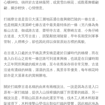
鏡有塞入一個強大的 WiFi 6 晶片在裡面，一開始我猜測會
心曠神怡。徜徉於古道林蔭間，或賞雪白桐花，或觀看舞蝶翩
不會有可能是透過 WiFi P2P 或 WiFi SoftAP 的方式去做
翩，腳步輕快，心情愜意。
串流（確實 Meta 的智能眼鏡，在同步媒體時，會強制要
求開啟手機的 WiFi 開關，所以媒體同步應該是靠 WiFi 通
打鐵寮古道是昔日大溪三層地區通往復興鄉巴陵的一條古道，
道做的），而去年初我也快速做了一個WiFi Direct 架構
也是桃園大漢溪畔七條古道中最美最特殊的一條（另六條為角
來做 POC，確實傳輸效率非常快，幾百 MB 的大檔幾乎秒
板山古道、御成路古道、齋明寺古道、尾寮崎古道、小角仔崎
級傳完，從眼鏡端將媒體串流到手機端更是不用說的順暢，
古道道、大艽芎古道）。因緊鄰慈湖陵寢，早年長期受到軍事
而且當時我們的媒體串流還是以未經編碼的方式傳透過
管制，人煙稀少，卻也因此得以保留原始古樸的風貌。
Socket 直接傳輸的（這表示傳輸時所需的頻寬會更大，功
耗據說也較大）。 後來因為 ...
在古道入口處的太平橋及濟安橋是建於日據時代的橋樑，而在
進入白石山之前有一條岔路可到達東興橋，也就是在日據時期
大正年間所興建的糯米古橋，至今依舊保存得非常完整。古道
沿途有濃綠的林蔭，潺潺的流水，風景非常優美，每年桐花時
節亦是大溪著名的賞桐勝地。
關於打鐵寮古道名稱的由來有兩種說法。一說是因為古道入口
原有一家打鐵舖，提供入山採樟腦的腦丁所需要的鐵器。另一
種說法是，早期山區原木由此運至平地，伐木工人將木料順著
陡坡滑下，木料撞擊山壁伐出類似打鐵的聲響，因此稱此地為