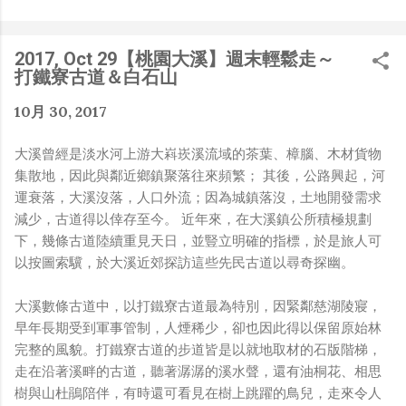
是聽說 Meta 有200個人在搞那個眼鏡捏（雖然不知道他們
負責搞應用的有幾人），啊我如果一個人可以幹贏他們200
人，那我還在這幹嘛？？？（笑）” 也記得更久以前，當我
2017, Oct 29【桃園大溪】週末輕鬆走～
們還在研究那個眼鏡時，常聽到像是：『 他們不知道用了
打鐵寮古道＆白石山
什麼黑科技 』，這類沒有建設性、不應該從 RD 嘴裡說出
來的話，而我也是不以為然。坦白講，以前每次只要聽到某
10月 30, 2017
SW嘴砲經理（暫且以H君稱之），沒事就把『 黑科技 』
三個字掛在嘴上，當做無知的遮羞布，我就會感到倒胃口！
大溪曾經是淡水河上游大嵙崁溪流域的茶葉、樟腦、木材貨物
同樣身為RD，我只覺得 Shame on you！（打嘴炮、作
集散地，因此與鄰近鄉鎮聚落往來頻繁； 其後，公路興起，河
秀搶風頭、噁心帶風向、搞政治操作、把別人做事的成果搶
運衰落，大溪沒落，人口外流；因為城鎮落沒，土地開發需求
去幫自己抬轎、有鍋直接推給下屬扛、散佈同事私生活謠
減少，古道得以倖存至今。 近年來，在大溪鎮公所積極規劃
言，還有職場霸凌，這些你他媽都頂級專業戶，除此之外沒
下，幾條古道陸續重見天日，並豎立明確的指標，於是旅人可
啥洨用了！） 一件理論上可以做到的事情，外行人的認知
以按圖索驥，於大溪近郊探訪這些先民古道以尋奇探幽。
被信息差，不懂加上沒實作能力去驗證，就什麼都變成黑科
技了（多黑？比巴西黑鮑魚還黑嗎？）。反重力技術說不定
大溪數條古道中，以打鐵寮古道最為特別，因緊鄰慈湖陵寢，
也非啥黑科技，只是政府不讓你普通老百姓了解罷了。
早年長期受到軍事管制，人煙稀少，卻也因此得以保留原始林
Ray-ban Meta 的黑科技，講白了就是人家拉個百人團隊
完整的風貌。打鐵寮古道的步道皆是以就地取材的石版階梯，
在搞那支眼鏡，然後把軟體技能和硬體規格點滿，再加上極
走在沿著溪畔的古道，聽著潺潺的溪水聲，還有油桐花、相思
致優化後的成果罷了！ 當時知道 Ray-Ban Meta 的智慧眼
樹與山杜鵑陪伴，有時還可看見在樹上跳躍的鳥兒，走來令人