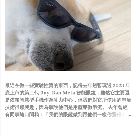
最近在做一些實驗性質的東西，記得去年短暫玩過 2023 年
底上市的第二代 Ray-Ban Meta 智能眼鏡，雖然它主要還
是依賴智慧型手機作為算力中心，但我們對它所使用的串流
技術很感興趣，因為聽說他們是用藍芽做串流。 去年曾經
有同事隨口問我：「我們的眼鏡做到跟他們一樣你覺得有可
能嗎？」，因為我知道我們的硬體規格跟人家的相比並非等
號，加上當時有其他事情在搞，所以隨口開玩笑回說：“可