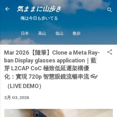
跳到主要內容
気ままに山歩き
俺は今日も步いてる
日本
高山
低山
散步
Mar 2026【隨筆】Clone a Meta Ray-
ban Display glasses application｜藍
芽 L2CAP CoC 極致低延遲架構優
化：實現 720p 智慧眼鏡流暢串流 👓
（LIVE DEMO）
3月 03, 2026