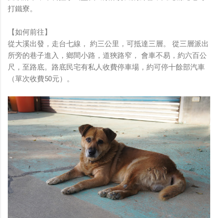
打鐵寮。
【如何前往】
從大溪出發，走台七線， 約三公里，可抵達三層。 從三層派出
所旁的巷子進入，鄉間小路，道狹路窄， 會車不易，約六百公
尺，至路底。路底民宅有私人收費停車場，約可停十餘部汽車
（單次收費50元）。