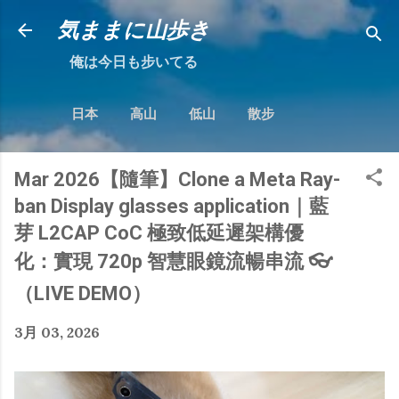
跳到主要內容
気ままに山歩き
俺は今日も步いてる
日本
高山
低山
散步
Mar 2026【隨筆】Clone a Meta Ray-
ban Display glasses application｜藍
芽 L2CAP CoC 極致低延遲架構優
化：實現 720p 智慧眼鏡流暢串流 👓
（LIVE DEMO）
3月 03, 2026