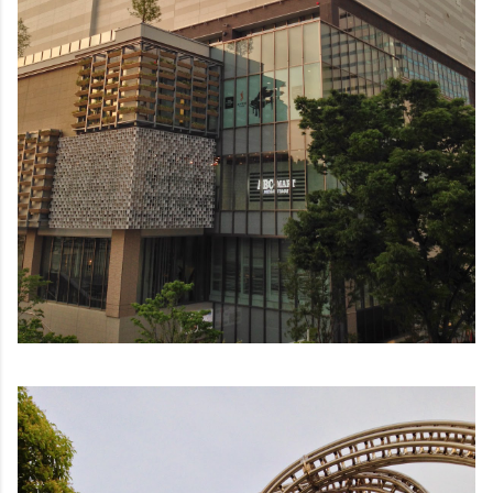
鏡有塞入一個強大的 WiFi 6 晶片在裡面，一開始我猜測會
不會有可能是透過 WiFi P2P 或 WiFi SoftAP 的方式去做
串流（確實 Meta 的智能眼鏡，在同步媒體時，會強制要
求開啟手機的 WiFi 開關，所以媒體同步應該是靠 WiFi 通
道做的），而去年初我也快速做了一個WiFi Direct 架構
來做 POC，確實傳輸效率非常快，幾百 MB 的大檔幾乎秒
級傳完，從眼鏡端將媒體串流到手機端更是不用說的順暢，
而且當時我們的媒體串流還是以未經編碼的方式傳透過
Socket 直接傳輸的（這表示傳輸時所需的頻寬會更大，功
耗據說也較大）。 後來因為 ...