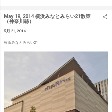
是聽說 Meta 有200個人在搞那個眼鏡捏（雖然不知道他們
負責搞應用的有幾人），啊我如果一個人可以幹贏他們200
人，那我還在這幹嘛？？？（笑）” 也記得更久以前，當我
May 19, 2014 横浜みなとみらい21散策
們還在研究那個眼鏡時，常聽到像是：『 他們不知道用了
（神奈川縣）
什麼黑科技 』，這類沒有建設性、不應該從 RD 嘴裡說出
來的話，而我也是不以為然。坦白講，以前每次只要聽到某
5月 21, 2014
SW嘴砲經理（暫且以H君稱之），沒事就把『 黑科技 』
三個字掛在嘴上，當做無知的遮羞布，我就會感到倒胃口！
横浜みなとみらい21
同樣身為RD，我只覺得 Shame on you！（打嘴炮、作
秀搶風頭、噁心帶風向、搞政治操作、把別人做事的成果搶
去幫自己抬轎、有鍋直接推給下屬扛、散佈同事私生活謠
言，還有職場霸凌，這些你他媽都頂級專業戶，除此之外沒
啥洨用了！） 一件理論上可以做到的事情，外行人的認知
被信息差，不懂加上沒實作能力去驗證，就什麼都變成黑科
技了（多黑？比巴西黑鮑魚還黑嗎？）。反重力技術說不定
也非啥黑科技，只是政府不讓你普通老百姓了解罷了。
Ray-ban Meta 的黑科技，講白了就是人家拉個百人團隊
在搞那支眼鏡，然後把軟體技能和硬體規格點滿，再加上極
致優化後的成果罷了！ 當時知道 Ray-Ban Meta 的智慧眼