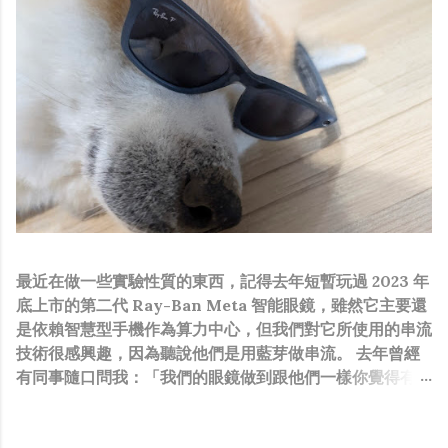
最近在做一些實驗性質的東西，記得去年短暫玩過 2023 年
底上市的第二代 Ray-Ban Meta 智能眼鏡，雖然它主要還
是依賴智慧型手機作為算力中心，但我們對它所使用的串流
技術很感興趣，因為聽說他們是用藍芽做串流。 去年曾經
有同事隨口問我：「我們的眼鏡做到跟他們一樣你覺得有可
能嗎？」，因為我知道我們的硬體規格跟人家的相比並非等
號，加上當時有其他事情在搞，所以隨口開玩笑回說：“可