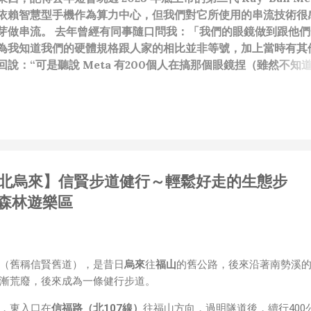
依賴智慧型手機作為算力中心，但我們對它所使用的串流技術很
芽做串流。 去年曾經有同事隨口問我：「我們的眼鏡做到跟他們
為我知道我們的硬體規格跟人家的相比並非等號，加上當時有其
說：“可是聽說 Meta 有200個人在搞那個眼鏡捏（雖然不知
啊我如果一個人可以幹贏他們200人，那我還在這幹嘛？？？（
還在研究那個眼鏡時，常聽到像是：『 他們不知道用了什麼黑科
應該從 RD 嘴裡說出來的話，而我也是不以為然。坦白講，以前
（暫且以H君稱之），沒事就把『 黑科技 』三個字掛在嘴上，當
胃口！同樣身為RD，我只覺得 Shame on you！（打嘴炮
政治操作、把別人做事的成果搶去幫自己抬轎、有鍋直接推給下
22【新北烏來】信賢步道健行～輕鬆好走的生態步
，還有職場霸凌，這些你他媽都頂級專業戶，除此之外沒啥洨用
做到的事情，外行人的認知被信息差，不懂加上沒實作能力去驗證
森林遊樂區
黑？比巴西黑鮑魚還黑嗎？）。反重力技術說不定也非啥黑科技
罷了。 Ray-ban Meta 的黑科技，講白了就是人家拉個百
體技能和硬體規格點滿，再加上極致優化後的成果罷了！ 當時知
的智慧眼鏡有塞入一個強大的 WiFi 6 晶片在裡面，一開始我猜測會不
（舊稱信賢舊道），是昔日
烏來
往
福山
的舊公路，後來沿著南勢溪
 WiFi SoftAP 的方式去做串流（確實 Meta 的智能眼鏡，在同
漸荒廢，後來成為一條健行步道。
WiFi 開關，所以媒體同步應該是靠 WiFi 通道做的），而去
，東入口在
信福路（北107線）
往福山方向，過明隧道後，續行400