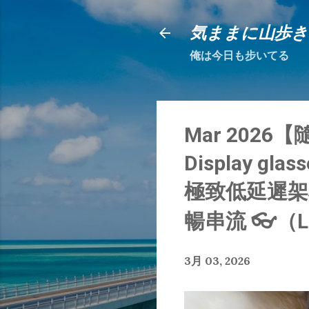
気ままに山歩き
俺は今日も步いてる
Mar 2026【隨
Display gla
極致低延遲架構
暢串流 👓（L
3月 03, 2026