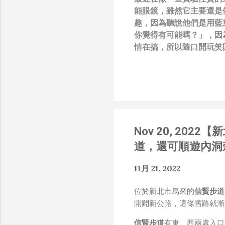
能眼鏡，雖然它主要還是
趣，因為聽說他們是用藍
你覺得有可能嗎？」，因
情在搞，所以隨口開玩笑回
負責搞應用的有幾人），
也記得更久以前，當我們
』，這類沒有建設性、不
只要聽到某SW嘴砲經理
知的遮羞布，我就會感到倒
搶風頭、噁心帶風向、搞
Nov 20, 20
扛、散佈同事私生活謠言
了！） 一件理論上可以
道，還可順遊內洞
什麼都變成黑科技了（多
是政府不讓你普通老百姓了解
11月 21, 2022
在搞那支眼鏡，然後把軟
Ray-Ban Meta 
位於新北市烏來的
信賢步道
能是透過 WiFi P2P 或
開闢新公路，這條舊路就漸
時，會強制要求開啟手機的 
信賢步道
有東、西兩處入口