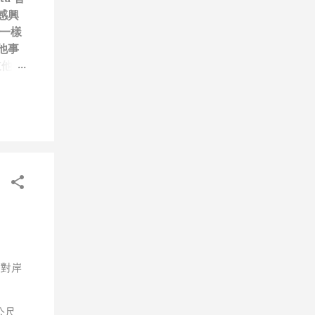
感興
一樣
他事
道他們
笑）”
技
每次
做無
、作秀
屬
，就
，只
人團隊
道
會有可
的對岸
步媒體
年初
公尺