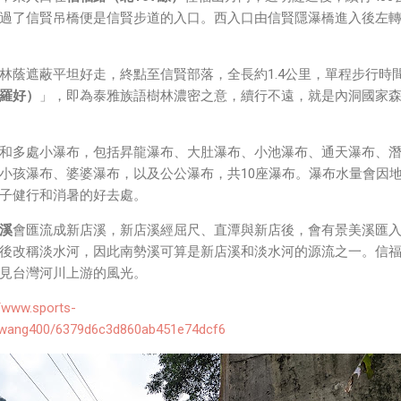
Direct 架構來做 POC，確實傳輸效率非常快，幾百 MB 的大檔
過了信賢吊橋便是信賢步道的入口。西入口由信賢隱瀑橋進入後左
體串流到手機端更是不用說的順暢，而且當時我們的媒體串流還
ocket 直接傳輸的（這表示傳輸時所需的頻寬會更大，功耗據說
林蔭遮蔽平坦好走，終點至信賢部落，全長約1.4公里，單程步行時間
羅好）
」，即為泰雅族語樹林濃密之意，續行不遠，就是內洞國家
和多處小瀑布，包括昇龍瀑布、大肚瀑布、小池瀑布、通天瀑布、
小孩瀑布、婆婆瀑布，以及公公瀑布，共10座瀑布。瀑布水量會因
子健行和消暑的好去處。
溪
會匯流成新店溪，新店溪經屈尺、直潭與新店後，會有景美溪匯
後改稱淡水河，因此南勢溪可算是新店溪和淡水河的源流之一。信
見台灣河川上游的風光。
//www.sports-
idwang400/6379d6c3d860ab451e74dcf6