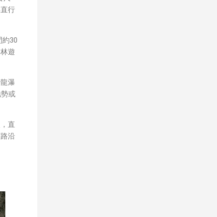
幾乎
轉直行
是以
也較
約30
森林遊
潛龍瀑
地勢或
入，直
福路沿