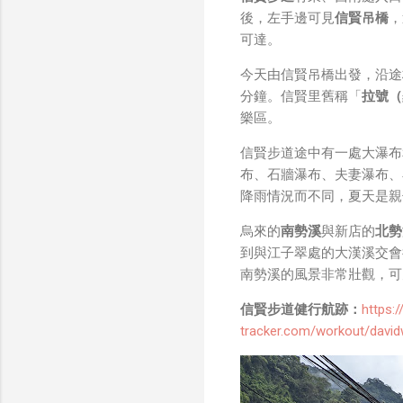
我也快速做了一個WiFi 
後，左手邊可見
信賢吊橋
，
秒級傳完，從眼鏡端將媒
可達。
未經編碼的方式傳透過 S
大）。 後來因為 ...
今天由信賢吊橋出發，沿途
分鐘。信賢里舊稱「
拉號（
樂區。
信賢步道途中有一處大瀑布
布、石牆瀑布、夫妻瀑布、
降雨情況而不同，夏天是親
烏來的
南勢溪
與新店的
北勢
到與江子翠處的大漢溪交會
南勢溪的風景非常壯觀，可
信賢步道健行航跡：
https:
tracker.com/workout/dav