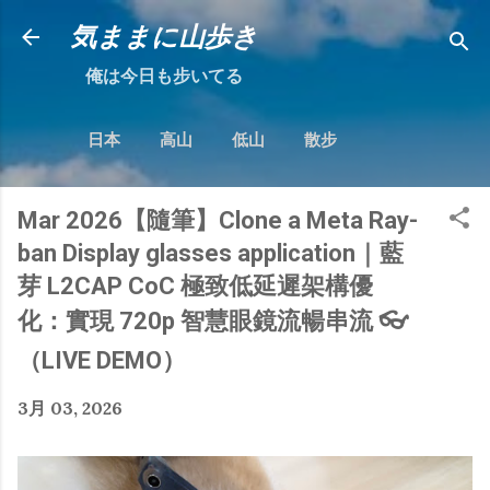
跳到主要內容
気ままに山歩き
俺は今日も步いてる
日本
高山
低山
散步
Mar 2026【隨筆】Clone a Meta Ray-
ban Display glasses application｜藍
芽 L2CAP CoC 極致低延遲架構優
化：實現 720p 智慧眼鏡流暢串流 👓
（LIVE DEMO）
3月 03, 2026