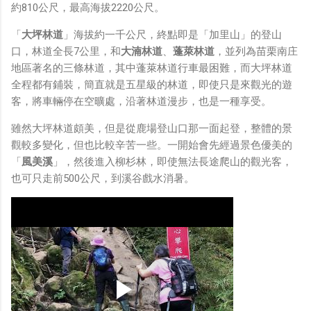
約810公尺，最高海拔2220公尺。
「
大坪林道
」海拔約一千公尺，終點即是「加里山」的登山
口，林道全長7公里，和
大湳林道
、
蓬萊林道
，並列為苗栗南庄
地區著名的三條林道，其中蓬萊林道行車最困難，而大坪林道
全程都有鋪裝，簡直就是五星級的林道，即使只是來觀光的遊
客，將車輛停在空曠處，沿著林道漫步，也是一種享受。
雖然大坪林道頗美，但是從鹿場登山口那一面起登，整體的景
觀較多變化，但也比較辛苦一些。一開始會先經過景色優美的
「
風美溪
」，然後進入柳杉林，即使無法長途爬山的觀光客，
也可只走前500公尺，到溪谷戲水消暑。