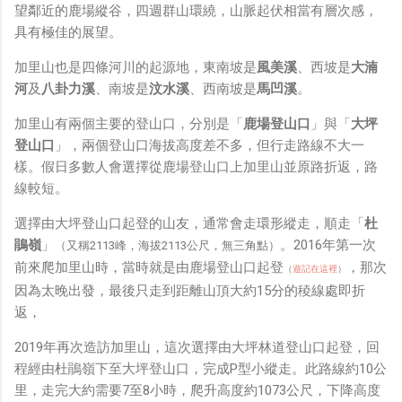
鏡有塞入一個強大的 WiFi 6 晶片在裡面，一開始我猜測會
望鄰近的鹿場縱谷，四週群山環繞，山脈起伏相當有層次感，
不會有可能是透過 WiFi P2P 或 WiFi SoftAP 的方式去做
具有極佳的展望。
串流（確實 Meta 的智能眼鏡，在同步媒體時，會強制要
加里山也是四條河川的起源地，東南坡是
風美溪
、西坡是
大湳
求開啟手機的 WiFi 開關，所以媒體同步應該是靠 WiFi 通
河
及
八卦力溪
、南坡是
汶水溪
、西南坡是
馬凹溪
。
道做的），而去年初我也快速做了一個WiFi Direct 架構
來做 POC，確實傳輸效率非常快，幾百 MB 的大檔幾乎秒
加里山有兩個主要的登山口，分別是「
鹿場登山口
」與「
大坪
級傳完，從眼鏡端將媒體串流到手機端更是不用說的順暢，
登山口
」，兩個登山口海拔高度差不多，但行走路線不大一
而且當時我們的媒體串流還是以未經編碼的方式傳透過
樣。假日多數人會選擇從鹿場登山口上加里山並原路折返，路
Socket 直接傳輸的（這表示傳輸時所需的頻寬會更大，功
線較短。
耗據說也較大）。 後來因為 ...
選擇由大坪登山口起登的山友，通常會走環形縱走，順走「
杜
鵑嶺
」
。2016年第一次
（又稱2113峰，海拔2113公尺，無三角點）
前來爬加里山時，當時就是由鹿場登山口起登
，那次
（
遊記在這裡
）
因為太晚出發，最後只走到距離山頂大約15分的稜線處即折
返，
2019年再次造訪加里山，這次選擇由大坪林道登山口起登，回
程經由杜鵑嶺下至大坪登山口，完成P型小縱走。此路線約10公
里，走完大約需要7至8小時，爬升高度約1073公尺，下降高度