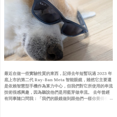
最近在做一些實驗性質的東西，記得去年短暫玩過 2023 年
底上市的第二代 Ray-Ban Meta 智能眼鏡，雖然它主要還
是依賴智慧型手機作為算力中心，但我們對它所使用的串流
技術很感興趣，因為聽說他們是用藍芽做串流。 去年曾經
有同事隨口問我：「我們的眼鏡做到跟他們一樣你覺得有可
能嗎？」，因為我知道我們的硬體規格跟人家的相比並非等
號，加上當時有其他事情在搞，所以隨口開玩笑回說：“可