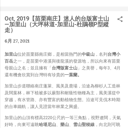
是聽說 Meta 有200個人在搞那個眼鏡捏（雖然不知道他們
負責搞應用的有幾人），啊我如果一個人可以幹贏他們200
人，那我還在這幹嘛？？？（笑）” 也記得更久以前，當我
Oct, 2019【苗栗南庄】迷人的台版富士山
們還在研究那個眼鏡時，常聽到像是：『 他們不知道用了
—加里山（大坪林道-加里山-杜鵑嶺P型縱
什麼黑科技 』，這類沒有建設性、不應該從 RD 嘴裡說出
走）
來的話，而我也是不以為然。坦白講，以前每次只要聽到某
6月 27, 2021
SW嘴砲經理（暫且以H君稱之），沒事就把『 黑科技 』
三個字掛在嘴上，當做無知的遮羞布，我就會感到倒胃口！
加里山
位於苗栗縣南庄鄉，是相當熱門的
中級山
，名列
台灣小
同樣身為RD，我只覺得 Shame on you！（打嘴炮、作
百岳
之一，是苗栗中港溪與後龍溪的發源地，所以向來有苗栗
秀搶風頭、噁心帶風向、搞政治操作、把別人做事的成果搶
母親山之名；並且擁有「
台灣版富士山
」之美譽，每年3、4月
去幫自己抬轎、有鍋直接推給下屬扛、散佈同事私生活謠
還有機會欣賞到台灣特有珍貴的
一葉蘭。
言，還有職場霸凌，這些你他媽都頂級專業戶，除此之外沒
啥洨用了！） 一件理論上可以做到的事情，外行人的認知
加里山步道聯絡南庄蓬萊、風美及鹿場，沿途為柳杉人工造林
被信息差，不懂加上沒實作能力去驗證，就什麼都變成黑科
及闊葉林，林下植被多以蕨類和耐蔭性物種為主，風美溪從中
技了（多黑？比巴西黑鮑魚還黑嗎？）。反重力技術說不定
穿越，有水管路、亦有豐富的動植物生態。沿途可見伐木時期
也非啥黑科技，只是政府不讓你普通老百姓了解罷了。
的台車鐵軌，讓人見證當年林業之興盛。
Ray-ban Meta 的黑科技，講白了就是人家拉個百人團隊
在搞那支眼鏡，然後把軟體技能和硬體規格點滿，再加上極
加里山的山頂有標高2220公尺的一等三角點，視野遼闊，天氣
致優化後的成果罷了！ 當時知道 Ray-Ban Meta 的智慧眼
好時，向東可遠眺
哈堪尼山
、
樂山
、
雪山聖稜線
，向北則可眺