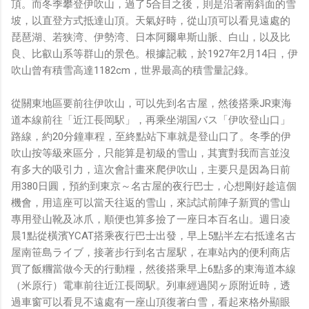
頂。而冬季攀登伊吹山，過了5合目之後，則是沿著南斜面的雪
鏡有塞入一個強大的 WiFi 6 晶片在裡面，一開始我猜測會
坡，以直登方式抵達山頂。天氣好時，從山頂可以看見遠處的
不會有可能是透過 WiFi P2P 或 WiFi SoftAP 的方式去做
琵琶湖、若狭湾、伊勢湾、日本阿爾卑斯山脈、白山，以及比
串流（確實 Meta 的智能眼鏡，在同步媒體時，會強制要
良、比叡山系等群山的景色。根據記載，於1927年2月14日，伊
求開啟手機的 WiFi 開關，所以媒體同步應該是靠 WiFi 通
吹山曾有積雪高達1182cm，世界最高的積雪量記錄。
道做的），而去年初我也快速做了一個WiFi Direct 架構
來做 POC，確實傳輸效率非常快，幾百 MB 的大檔幾乎秒
從關東地區要前往伊吹山，可以先到名古屋，然後搭乘JR東海
級傳完，從眼鏡端將媒體串流到手機端更是不用說的順暢，
道本線前往「近江長岡駅」，再乘坐湖国バス「伊吹登山口」
而且當時我們的媒體串流還是以未經編碼的方式傳透過
路線，約20分鐘車程，至終點站下車就是登山口了。冬季的伊
Socket 直接傳輸的（這表示傳輸時所需的頻寬會更大，功
吹山按等級來區分，只能算是初級的雪山，其實對我而言並沒
耗據說也較大）。 後來因為 ...
有多大的吸引力，這次會計畫來爬伊吹山，主要只是因為日前
用380日圓，預約到東京～名古屋的夜行巴士，心想剛好趁這個
機會，用這座可以當天往返的雪山，來試試前陣子新買的雪山
專用登山靴及冰爪，順便也算多撿了一座日本百名山。週日凌
晨1點從橫濱YCAT搭乘夜行巴士出發，早上5點半左右抵達名古
屋南笹島ライブ，接著步行到名古屋駅，在車站內的便利商店
買了飯糰當做今天的行動糧，然後搭乘早上6點多的東海道本線
（米原行）電車前往近江長岡駅。列車經過関ヶ原附近時，透
過車窗可以看見不遠處有一座山頂復著白雪，看起來格外顯眼