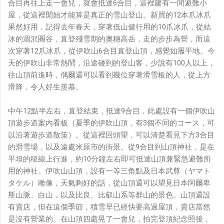
合目再往上走一會兒，就會抵達6合目，這裡建有一間避難小
屋，從這裡開始才能算是真正的雪山登山。新買的12本爪冰爪
果然好用，記得去年春天，穿著低山健行用的10爪冰爪，從結
冰的凅沢圈谷，直登殘雪期的奧穗高岳，走的步步為營，而這
次穿著12爪冰爪，從伊吹山6合目直登山頂，感覺如履平地。今
天的伊吹山非常熱鬧，沿途碰到的登山客，少說有100人以上，
往山頂前進時，偶爾還可以看到幾位穿著滑雪板的人，從上方
滑降，令人好生羨慕。
中午12點半左右，直登結束，抵達9合目，此處設有一個伊吹山
頂遊步道案內看板（夏季的伊吹山頂，有3個不同的コース，可
以沿著遊歩道散策）。從這裡回頭望，可以清楚看見下方3合目
的滑雪場，以及遠處米原市的街景。從9合目到山頂神社，是在
平坦的稜線上行進，約10分鐘左右即可抵達山頂兼緊急避難所
用的神社。伊吹山山頂，設有一等三角點及日本武尊（ヤマト
タケル）雕像，天氣夠好的話，從山頂還可以望見日本阿爾卑
斯山脈、白山，以及比良、比叡山系等群山的景色。山頂還設
有賣店，但在這個季節，積雪早已經快要高過屋頂，賣店當然
是沒有營業的。在山頂四處晃了一會兒，拍完登頂紀念照後，