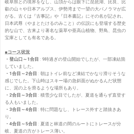
岐阜県との境界をなし、山頂からは眼下に琵琶湖、比良、比
叡の山々や日本アルプス、伊勢湾まで一望の大パノラマが広
がる。古くは『古事記』や『日本書記』にその名が記され、
日本武尊（やまとたけるのみこと）の伝説にも登場する歴史
的な山で、古来より著名な薬草や亜高山植物、野鳥、昆虫の
宝庫としても有名である。
■コース状況
・登山口～1合目
: 9時過ぎの登山開始でしたが、一部凍結箇
していました。
・1合目～2合目
: 朝はトイレ前など凍結でかなり滑りそうな
感じでした。下山時はスキー場の急斜面がぬかるんだ状態
に、泥の上を滑るような場所もあり。
・2合目～3合目
: 積雪少な目でしたが、夏道を通らず直登す
る人もいました。
・3合目～4合目
: 特に問題なし、トレース外すと踏抜きあ
り。
・4合目～5合目
: 夏道と林道の間のルートにトレースが分
岐、夏道の方がトレース薄い。