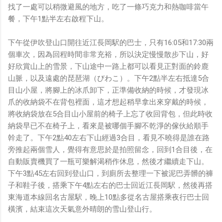
找了一處可以稍微避風的地方，吃了一條巧克力和熱咖啡當午
餐，下午1點半左右啟程下山。
下午從伊吹登山口開往近江長岡駅的巴士，只有16:05和17:30兩
個車次，因為回程時間非常充裕，所以決定慢慢散步下山，好
好欣賞山上的雪景，下山途中一路上都可以看見正對面的鈴鹿
山脈，以及遠處的琵琶湖（びわこ）。下午2點半左右抵達5合
目山小屋，將腳上的冰爪卸下，正準備收納的時候，才發現冰
爪的收納袋不在背包裡面，這才想起稍早拿出來穿戴的時候，
將收納袋放在5合目山小屋前的椅子上忘了收回背包，但此時收
納袋早已不在椅子上，看來是被哪個手腳不乾淨的傢伙給順手
幹走了。下午2點40左右下山經過3合目，看見不曉得是誰在路
旁推起兩個雪人，覺得有意思於是拍照留念，回到1合目後，在
自動販賣機買了一瓶可樂解渴稍作休息，然後才繼續走下山。
下午3點45左右回到登山口，到廁所去整理一下被泥巴弄髒的褲
子和鞋子後，搭乘下午4點左右的巴士回近江長岡駅，然後再搭
東海道本線回名古屋駅，晚上10點多從名古屋搭乘夜行巴士回
橫濱，結束這次天氣意外晴朗的雪山登山行。