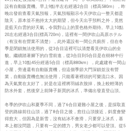
設有自動販賣機。早上9點半左右經過2合目（標高580m），昨
晚出發前查看天氣預報，天氣預報顯示今天伊吹山一整天都是
陰天，原本並不抱持太大的期望，但今天出乎預料之外，竟然
是藍天白雲的好天氣，令我對山上的景色格外期待。早上10點
20左右經過3合目(標高720m)，這裡有一間伊吹山高原ホテル
（有沒有在營業不清楚），此外還設有一間公共廁所，但在冬
季是閉鎖無法使用的，從3合目這裡可以清楚看見伊吹山的全
貌。繼續踏著腳下的白雪前進，從3合目到5合目是在樹林中行
進，早上10點45分經過5合目（標高880km），此處建有一間山
小屋，旁邊還有自動販賣機，但這個季節大門深鎖並沒有營
業，自動販賣機也無法使用，只能看著裡頭的可樂流口水。因
為天氣實在太好了，於是在這裡將羽絨衣脫掉，換上較輕薄的
防水外套，然後穿上前陣子新買的冰爪，準備出發直登山頂。
冬季的伊吹山和夏季不同，過了6合目避難小屋之後，是採取直
登的路線前往山頂，過了8合目之後，愈往山頂接近，斜度會變
得愈大，但因為是新雪，沒有結冰不會滑，只要穿上冰爪，基
本上都沒問題，只要有一定的體力，男女老少都可以登頂。從5