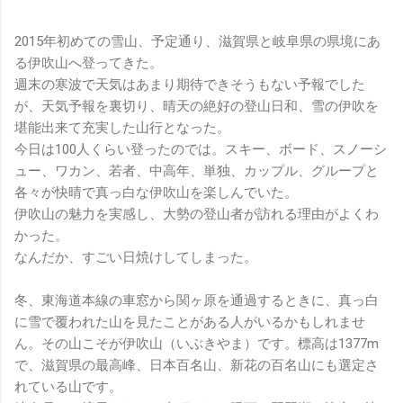
2015年初めての雪山、予定通り、滋賀県と岐阜県の県境にあ
る伊吹山へ登ってきた。
週末の寒波で天気はあまり期待できそうもない予報でした
が、天気予報を裏切り、晴天の絶好の登山日和、雪の伊吹を
堪能出来て充実した山行となった。
今日は100人くらい登ったのでは。スキー、ボード、スノーシ
ュー、ワカン、若者、中高年、単独、カップル、グループと
各々が快晴で真っ白な伊吹山を楽しんでいた。
伊吹山の魅力を実感し、大勢の登山者が訪れる理由がよくわ
かった。
なんだか、すごい日焼けしてしまった。
冬、東海道本線の車窓から関ヶ原を通過するときに、真っ白
に雪で覆われた山を見たことがある人がいるかもしれませ
ん。その山こそが伊吹山（いぶきやま）です。標高は1377m
で、滋賀県の最高峰、日本百名山、新花の百名山にも選定さ
れている山です。