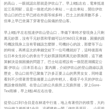
的高山，一眼就認出那就是伊吹山了。早上8點左右，電車抵達
近江長岡駅，這是一個老式的小車站，一走出車站，開往伊吹
登山口的巴士早已經在外面等候多時，巴士上的座席數不多，
但車上早已坐滿了穿著登山裝備的登山客。
早上8點半左右抵達伊吹山登山口，準備下車時才發現身上只剩
萬元鈔票，沒有千元鈔票和零錢可以付360日元車錢，困擾的跟
司機說我身上沒有零錢該怎麼辦，司機好心的說，那麼等下山
的時候，再將這次的車錢交給下一位司機就好了，這時後面有
位日本女生好心的拿出千元鈔票讓我將萬元鈔票換開，這下總
算解決這個困擾的問題了。巴士站這裡設有一個琵琶湖國定公
園 伊吹山（日本百名山）案內圖，介紹伊吹山的登山路線以及
歷史，登山口前早已聚集了許多正要上山的男男女女，同時還
看到不少揹著滑雪裝備要上山的年輕人，看樣子今天的伊吹山
應該會很熱鬧。在登山口的公共廁所上完廁所後，穿上Gore-
Tex雨褲，早上8點40左右出發。
從登山口到1合目是在林道中行進，地上有著些許的積雪，大約
20分鐘之後抵達1合目，這裡建有一間「伊吹高原莊」，山莊前