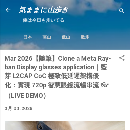
跳到主要內容
気ままに山歩き
俺は今日も步いてる
日本
高山
低山
散步
Mar 2026【隨筆】Clone a Meta Ray-
ban Display glasses application｜藍
芽 L2CAP CoC 極致低延遲架構優
化：實現 720p 智慧眼鏡流暢串流 👓
（LIVE DEMO）
3月 03, 2026