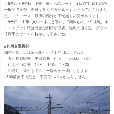
・5合目～9合目
: 避難小屋からのルート、斜め右に進むのが
一般的ですが、今日は多くの方が真っすぐ登っておられまし
た。このコース、最後の部分が半端無く斜度があります。
・9合目～山頂
: 夏の一本道と違い、目印の少ない平坦地。ホ
ワイトアウト時は慎重な判断が必要。強風の通り道、ダウン
等厚手のウエアを持参して下さいね。
■利用交通機関
湖国バス 近江長岡駅～伊吹山登山口 ￥360
・近江長岡駅発 平日始発 8:45 土日休日 8:07
・伊吹登山口発 14:30 16:05 17:30
この時期、途中までスキー場客が一緒になります。
15:00前後下山だと、丁度良いバスがありません。