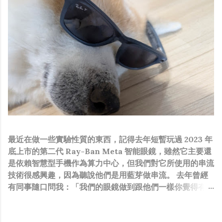
最近在做一些實驗性質的東西，記得去年短暫玩過 2023 年
底上市的第二代 Ray-Ban Meta 智能眼鏡，雖然它主要還
是依賴智慧型手機作為算力中心，但我們對它所使用的串流
技術很感興趣，因為聽說他們是用藍芽做串流。 去年曾經
有同事隨口問我：「我們的眼鏡做到跟他們一樣你覺得有可
能嗎？」，因為我知道我們的硬體規格跟人家的相比並非等
號，加上當時有其他事情在搞，所以隨口開玩笑回說：“可