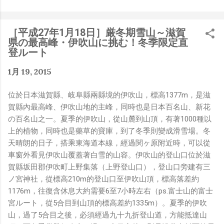
是聽說 Meta 有200個人在搞那個眼鏡捏（雖然不知道他們
負責搞應用的有幾人），啊我如果一個人可以幹贏他們200
人，那我還在這幹嘛？？？（笑）” 也記得更久以前，當我
［平成27年1月18日］厳冬期雪山～滋賀
們還在研究那個眼鏡時，常聽到像是：『 他們不知道用了
県の最高峰・伊吹山に挑む！冬季限定直
什麼黑科技 』，這類沒有建設性、不應該從 RD 嘴裡說出
登ルート
來的話，而我也是不以為然。坦白講，以前每次只要聽到某
1月 19, 2015
SW嘴砲經理（暫且以H君稱之），沒事就把『 黑科技 』
三個字掛在嘴上，當做無知的遮羞布，我就會感到倒胃口！
位於日本滋賀縣、岐阜縣兩縣境的伊吹山，標高1377m，是滋
同樣身為RD，我只覺得 Shame on you！（打嘴炮、作
賀縣內最高峰、伊吹山地的主峰，同時也是日本百名山、新花
秀搶風頭、噁心帶風向、搞政治操作、把別人做事的成果搶
の百名山之一。夏季的伊吹山，從山麓到山頂，有著1000種以
去幫自己抬轎、有鍋直接推給下屬扛、散佈同事私生活謠
上的植物，同時也是藥草的寶庫，到了冬季則變成滑雪場。冬
言，還有職場霸凌，這些你他媽都頂級專業戶，除此之外沒
天晴朗的日子，搭乘東海道本線，經過関ヶ原附近時，可以從
啥洨用了！） 一件理論上可以做到的事情，外行人的認知
車窗外看見伊吹山覆蓋著白雪的山容。伊吹山的登山口位於滋
被信息差，不懂加上沒實作能力去驗證，就什麼都變成黑科
賀縣坂田郡伊吹町上野集落（上野登山口），登山口旁建有三
技了（多黑？比巴西黑鮑魚還黑嗎？）。反重力技術說不定
ノ宮神社，從標高210m的登山口至伊吹山頂，標高落差約
也非啥黑科技，只是政府不讓你普通老百姓了解罷了。
1176m，往復含休息大約需要6至7小時左右（ps.富士山的富士
Ray-ban Meta 的黑科技，講白了就是人家拉個百人團隊
宮ルート，從5合目到山頂的標高差約1335m）。夏季的伊吹
在搞那支眼鏡，然後把軟體技能和硬體規格點滿，再加上極
山，過了5合目之後，必須經過九十九折登山道，方能抵達山
致優化後的成果罷了！ 當時知道 Ray-Ban Meta 的智慧眼