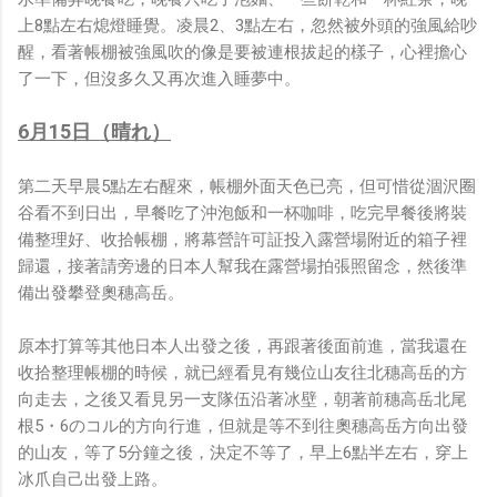
上8點左右熄燈睡覺。凌晨2、3點左右，忽然被外頭的強風給吵
醒，看著帳棚被強風吹的像是要被連根拔起的樣子，心裡擔心
了一下，但沒多久又再次進入睡夢中。
6月15日（晴れ）
第二天早晨5點左右醒來，帳棚外面天色已亮，但可惜從涸沢圈
谷看不到日出，早餐吃了沖泡飯和一杯咖啡，吃完早餐後將裝
備整理好、收拾帳棚，將幕營許可証投入露營場附近的箱子裡
歸還，接著請旁邊的日本人幫我在露營場拍張照留念，然後準
備出發攀登奧穗高岳。
原本打算等其他日本人出發之後，再跟著後面前進，當我還在
收拾整理帳棚的時候，就已經看見有幾位山友往北穗高岳的方
向走去，之後又看見另一支隊伍沿著冰壁，朝著前穗高岳北尾
根5・6のコル的方向行進，但就是等不到往奧穗高岳方向出發
的山友，等了5分鐘之後，決定不等了，早上6點半左右，穿上
冰爪自己出發上路。