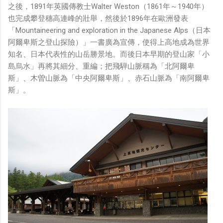
之後，1891年英國傳教士Walter Weston（1861年～1940年）
也完成攀登穗高連峰的壯舉，然後於1896年在歐洲發表
「Mountaineering and exploration in the Japanese Alps（日本
阿爾卑斯之登山探險）」一書廣為宣傳，使得上高地成為世界
知名、日本代表性的山岳勝景地。而後日本早期的登山家「小
島烏水」再將其細分、重編；把飛騨山脈稱為「北阿爾卑
斯」、木曽山脈為「中央阿爾卑斯」、赤石山脈為「南阿爾卑
斯」。