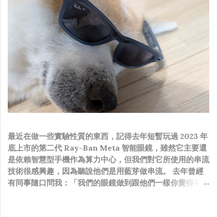
最近在做一些實驗性質的東西，記得去年短暫玩過 2023 年
底上市的第二代 Ray-Ban Meta 智能眼鏡，雖然它主要還
是依賴智慧型手機作為算力中心，但我們對它所使用的串流
技術很感興趣，因為聽說他們是用藍芽做串流。 去年曾經
有同事隨口問我：「我們的眼鏡做到跟他們一樣你覺得有可
能嗎？」，因為我知道我們的硬體規格跟人家的相比並非等
號，加上當時有其他事情在搞，所以隨口開玩笑回說：“可