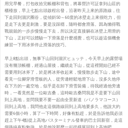
用完早餐，打包收拾完帳棚和背包，將幕營許可証拿到山莊的
櫃檯放，早上七點出頭啟程出發，沿著昨天上來的原路線，往
下走回到涸沢圈谷，從傾斜50～60度的冰壁走上來很吃力，但
是走下去更是刺激，要是沒踩穩，隨時都會滑落。因為懶得戰
戰兢兢的一步步慢慢走下去，所以決定直接躺在冰壁上用滑的
下山，正好可以體驗一下滑落是什麼感覺，也可以趁這個機會
練習一下用冰斧停止滑落的技巧。
早上8點出頭，無事下山回到涸沢ヒュッテ，今天早上的露營場
沒有幾頂帳棚，經過山屋後，繼續走下山，從這裡開始已經不
需要用到冰斧了，於是將冰斧收起來，慢慢散步走下山，途中
看見一位腳穿滑雪板的人，從旁邊輕鬆地滑下山，沒多久他停
在下方的一處空地，似乎是在卸下滑雪裝備，待我經過他旁邊
時，一看竟然是一位歐吉桑，這時歐吉桑問我是不是要下山回
到上高地，並問我要不要一起由全景新道（パノラマコース）
回到上高地，我問他走這個路線回到上高地要多久，他說大約
需要6個小時，算了一下時間，好像有點趕，於是告訴他我必須
趕上下午4點從上高地バスターミナル發車的巴士回新宿，走這
個路線有點勉強，於是他說那麼一起從橫尾回到上高地吧。