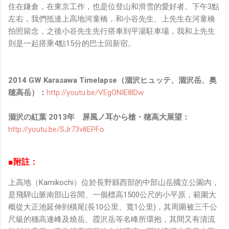
住在鎌倉，在東京工作，也是位登山和滑雪的愛好者。下午3點
左右，我們抵達上高地河童橋，和小谷先生、上先生在河童橋
拍照留念，之後小谷先生先行搭車到平湯駐車場，我和上先生
則是一起搭乘4點15分的巴士回新宿。
2014 GW Karasawa Timelapse（涸沢ヒュッテ、涸沢岳、奥
穂高岳）：
http://youtu.be/VEgONIE8lDw
涸沢の紅葉 2013年 屏風ノ耳から槍・穂高大展望：
http://youtu.be/SJr73v8EPFo
■附註：
上高地（Kamikochi）位於長野縣西部的中部山岳國立公園內，
是飛騨山脈南部山谷間、一個標高1500公尺的小平原，範圍大
概從大正池延伸到橫尾(長10公里、寬1公里)，其周圍被三千公
尺級的穗高連峰及燒岳、霞沢岳等名峰所環抱，其間又有清流