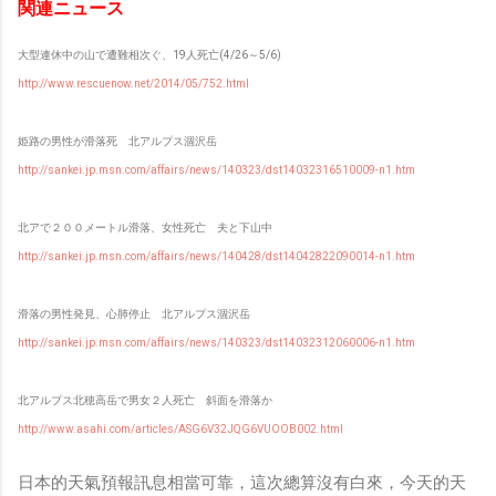
関連ニュース
大型連休中の山で遭難相次ぐ、19人死亡(4/26～5/6)
http://www.rescuenow.net/2014/05/752.html
姫路の男性が滑落死 北アルプス涸沢岳
http://sankei.jp.msn.com/affairs/news/140323/dst14032316510009-n1.htm
北アで２００メートル滑落、女性死亡 夫と下山中
http://sankei.jp.msn.com/affairs/news/140428/dst14042822090014-n1.htm
滑落の男性発見、心肺停止 北アルプス涸沢岳
http://sankei.jp.msn.com/affairs/news/140323/dst14032312060006-n1.htm
北アルプス北穂高岳で男女２人死亡 斜面を滑落か
http://www.asahi.com/articles/ASG6V32JQG6VUOOB002.html
日本的天氣預報訊息相當可靠，這次總算沒有白來，今天的天