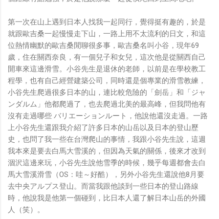
第一次在山上遇到日本人找我一起同行，覺得挺有趣的，於是
就跟歐吉桑一起慢慢走下山，一路上用不太流利的日文，和這
位熱情幽默的歐吉桑閒聊很多事，歐吉桑名叫小谷，現年69
歲，住在關西奈良，有一個兒子和女兒，這次他是從關西自己
開車來這邊滑雪。小谷先生是退休的老師，以前是在學校教工
程學，也有自己經營建築公司，同時還是個專業的滑雪教練，
小谷先生爬過很多日本的山，連比較危險的「劍岳」和「ジャ
ンダルム」他都爬過了，也去爬過北美的最高峰，但我問他有
沒有走過哪些 バリエーションルート，他說他還沒走過。一路
上小谷先生還跟我介紹了許多日本的山岳以及日本的登山歷
史，也問了我一些在台灣爬山的事情，我跟小谷先生說，這週
我本來是要去白馬大雪溪的，但因為天氣的關係，後來才改到
涸沢這邊來玩，小谷先生說他雪季的時候，幾乎每週都會去白
馬大雪溪滑雪（OS：哇～好酷），另外小谷先生還說他8月要
去中央アルプス登山。而當我跟他談到一些日本的登山路線
時，他說我是他第一個碰到，比日本人還了解日本山岳的外國
人（笑）。