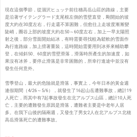
現在這個季節，從涸沢ヒュッテ前往穗高岳山莊的路線，主要
是沿著ザイテングラード支尾根左側的雪壁直登，剛開始的坡
度大約在30度左右，行走還不算困難，但愈往上走坡度漸漸變
陡峭，圈谷上部的坡度大約在50～60度左右，加上一早太陽照
射之後，部分雪面開始結冰，有時需要尋找較為鬆軟的雪面作
為行進路線，加上揹著重裝，這時開始需要用到冰斧來輔助攀
登，在傾斜50、60度的雪壁滑落，滑落時所產生的加速度，如
果沒有冰斧，要停止滑落是非常困難的，所幸行進途中並沒有
發生任何意外。
雪季登山，最大的危險就是滑落，事實上，今年日本的黃金週
連假期間（4/26～5/6），就發生了16起山岳遭難事故，總計19
人死亡，而其中有7起事故發生在北アルプス山區，總計10人死
亡，主要的遭難發生原因是滑落，遭難者主要是中老年人居
多。在我下山後的隔兩週，又發生了男女2人在北アルプス北穂
高岳滑落死亡的遭難事故。