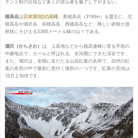
テント村の出現など多くの登山者を魅了してやまない。
鏡有塞入一個強大的 WiFi 6 晶片在裡面，一開始我猜測會
不會有可能是透過 WiFi P2P 或 WiFi SoftAP 的方式去做
穂高岳
は
日本第3位の高峰
。奥穂高岳（3190m）を盟主に、北
串流（確實 Meta 的智能眼鏡，在同步媒體時，會強制要
穂高岳や涸沢岳、前穂高岳、西穂高岳など、険しい岩稜が放
求開啟手機的 WiFi 開關，所以媒體同步應該是靠 WiFi 通
射状にそびえる3,000メートル級の山々である。
道做的），而去年初我也快速做了一個WiFi Direct 架構
來做 POC，確實傳輸效率非常快，幾百 MB 的大檔幾乎秒
涸沢（からさわ）
は、上高地などから穂高連峰に登る手前の
級傳完，從眼鏡端將媒體串流到手機端更是不用說的順暢，
中継地点で、カールと呼ばれる、氷河期にできた渓谷です。
而且當時我們的媒體串流還是以未經編碼的方式傳透過
また、涸沢は、全国に名だたる山岳紅葉の名所で、信州の紅
Socket 直接傳輸的（這表示傳輸時所需的頻寬會更大，功
葉の名所の中で最初に色付く場所の一つです。紅葉の見頃は
耗據說也較大）。 後來因為 ...
10月上旬頃です。