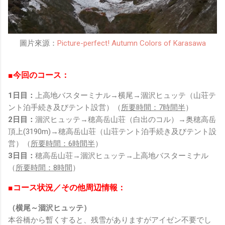
圖片來源：
Picture-perfect! Autumn Colors of Karasawa
■今回のコース：
1日目：
上高地バスターミナル→横尾→涸沢ヒュッテ（山荘テ
ント泊手続き及びテント設営）（
所要時間：7時間半
）
2日目：
涸沢ヒュッテ→穂高岳山荘（白出のコル）→奥穂高岳
頂上(3190m)→穂高岳山荘（山荘テント泊手続き及びテント設
営）（
所要時間：6時間半
）
3日目：
穂高岳山荘→涸沢ヒュッテ→上高地バスターミナル
（
所要時間：8時間
）
■コース状況／その他周辺情報：
（横尾～涸沢ヒュッテ）
本谷橋から暫くすると、残雪がありますがアイゼン不要でし