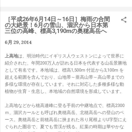
是聽說 Meta 有200個人在搞那個眼鏡捏（雖然不知道他們
負責搞應用的有幾人），啊我如果一個人可以幹贏他們200
人，那我還在這幹嘛？？？（笑）” 也記得更久以前，當我
［平成26年6月14日～16日］梅雨の合間
們還在研究那個眼鏡時，常聽到像是：『 他們不知道用了
の大絶景！6月の雪山、涸沢から日本第
什麼黑科技 』，這類沒有建設性、不應該從 RD 嘴裡說出
三位の高峰、標高3,190mの奥穂高岳へ
來的話，而我也是不以為然。坦白講，以前每次只要聽到某
6月 29, 2014
SW嘴砲經理（暫且以H君稱之），沒事就把『 黑科技 』
三個字掛在嘴上，當做無知的遮羞布，我就會感到倒胃口！
上高地
は、明治時代にイギリス人ウェストンによって世界に
同樣身為RD，我只覺得 Shame on you！（打嘴炮、作
紹介された、年間200万人が訪れる日本を代表する山岳景勝地
秀搶風頭、噁心帶風向、搞政治操作、把別人做事的成果搶
として有名です。本地域は、標高1,500m 付近から3,100m を
去幫自己抬轎、有鍋直接推給下屬扛、散佈同事私生活謠
超える範囲を含んでおり、山地帯～亜高山帯～高山帯までの
言，還有職場霸凌，這些你他媽都頂級專業戶，除此之外沒
多様な環境が存在しています。それに対応した多種多様な動
啥洨用了！） 一件理論上可以做到的事情，外行人的認知
植物が生育・生息し、本地域の自然環境を形成しています。
被信息差，不懂加上沒實作能力去驗證，就什麼都變成黑科
技了（多黑？比巴西黑鮑魚還黑嗎？）。反重力技術說不定
上高地などから穂高連峰に登る手前の中継地点で、標高2300
也非啥黑科技，只是政府不讓你普通老百姓了解罷了。
ｍ、涸沢カールとも呼ばれ奥穂高岳、北穂高岳への登山のベ
Ray-ban Meta 的黑科技，講白了就是人家拉個百人團隊
ース。奥穂高岳と前穂高岳に挟まれた吊り尾根よりU字型にえ
在搞那支眼鏡，然後把軟體技能和硬體規格點滿，再加上極
ぐられた圏谷で、夏でも雪渓が残る。紅葉の時期は華やかな
致優化後的成果罷了！ 當時知道 Ray-Ban Meta 的智慧眼