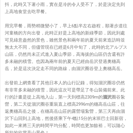
抖，此時又下著小雨，實在是冷的令人受不了，於是決定先到
上高地食堂去吃早餐。
用完早餐，雨勢稍微變小了，早上6點半左右啟程，順著步道往
河童橋的方向出發，此時正好是上高地的新綠季節，因此到處
可見綠意盎然的景色，雖然景色和兩年前的夏天前來造訪時並
無太大不同，但儘管現在已經是6月中旬了，此時的北アルプス
山區，仍然尚未正式進入夏山季節，高海拔的山區仍含還有許
多未融的積雪。也因為兩年前的夏天已經由岳沢登過奧穗高
岳，於是這次決定走不同的路線，由涸沢圈谷登上奧穗高岳。
出發前上網查看了其他日本人的山行記錄，得知涸沢圈谷仍然
有非常多未融的積雪，因此這次可是帶足了冬山裝備前來。此
行的計畫是從上高地入山，第一天到標高2309m的
涸沢
圈谷紮
營，第二天從涸沢圈谷重裝直上標高2996m的穗高岳山莊，往
返奧穗高岳之後，在穗高岳山莊的露營場紮營，第三天再由涸
沢下山回到上高地，然後搭乘下午4點15分的末班巴士回新宿，
如此一來將三天的時間平均分配，時間也更加餘裕，可以隨心
所欲的欣賞高山景色！