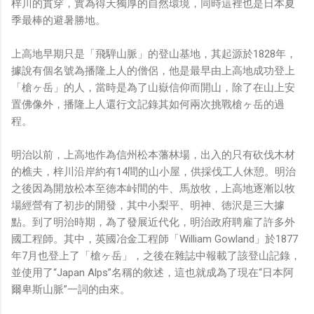
梓川的貫穿，實為得天獨厚的自然環境，同時這裡也是日本夏
季最棒的避暑勝地。
上高地早期只是「飛騨山脈」的登山基地，其起源於1828年，
據說有個名號為播隆上人的僧侶，他是最早由上高地成功登上
「槍ヶ岳」的人，當時是為了山嶽信仰而開山，除了在山上安
置佛像外，播隆上人還行文記錄其如何兩次挑戰槍ヶ岳的過
程。
明治以前，上高地作為信州松本藩林場，出入的只有砍伐木材
的樵夫，梓川沿岸約有14間的山小屋，供採伐工人休憩。明治
之後因為開放松本至徳本峠間的牛、馬放牧，上高地逐漸以牧
場經營有了初步的開發，其中小梨平、明神、徳沢是三大據
點。到了明治時期，為了發展近代化，明治政府聘雇了許多外
國工程師。其中，英國冶金工程師「William Gowland」於1877
年7月也登上了「槍ヶ岳」，之後在雜誌中報載了該登山記錄，
並使用了“Japan Alps”名稱的敘述，這也就成為了現在“日本阿
爾卑斯山脈”一詞的由來。