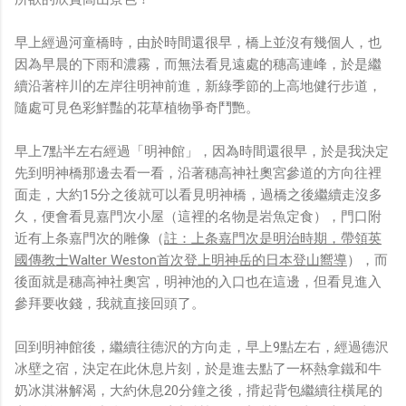
早上經過河童橋時，由於時間還很早，橋上並沒有幾個人，也
因為早晨的下雨和濃霧，而無法看見遠處的穗高連峰，於是繼
續沿著梓川的左岸往明神前進，新綠季節的上高地健行步道，
隨處可見色彩鮮豔的花草植物爭奇鬥艷。
早上7點半左右經過「明神館」，因為時間還很早，於是我決定
先到明神橋那邊去看一看，沿著穗高神社奧宮參道的方向往裡
面走，大約15分之後就可以看見明神橋，過橋之後繼續走沒多
久，便會看見嘉門次小屋（這裡的名物是岩魚定食），門口附
近有上条嘉門次的雕像（
註：上条嘉門次是明治時期，帶領英
國傳教士Walter Weston首次登上明神岳的日本登山嚮導
），而
後面就是穗高神社奧宮，明神池的入口也在這邊，但看見進入
參拜要收錢，我就直接回頭了。
回到明神館後，繼續往德沢的方向走，早上9點左右，經過德沢
冰壁之宿，決定在此休息片刻，於是進去點了一杯熱拿鐵和牛
奶冰淇淋解渴，大約休息20分鐘之後，揹起背包繼續往橫尾的