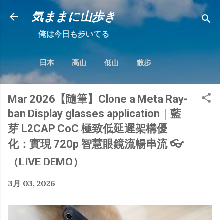
跳到主要內容
気ままに山歩き
俺は今日も步いてる
日本
高山
低山
散步
Mar 2026【隨筆】Clone a Meta Ray-
ban Display glasses application｜藍
芽 L2CAP CoC 極致低延遲架構優
化：實現 720p 智慧眼鏡流暢串流 👓
（LIVE DEMO）
3月 03, 2026