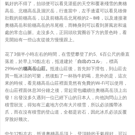
氣好的不得了，抬頭便可以看見湛藍的天空和覆著殘雪的奧穗
高岳、北穗高岳及涸沢岳，行進當中，左手邊還可以看見雄偉
壯觀的前穗高岳，以及前穗高岳北尾根的2～8峰，以及連接著
奧穗高岳和前穗高岳的吊尾根，而轉身則可以看到屏風岩和遠
處的常念山脈。走沒多久，正回頭欣賞圈谷下方的景色時，看
見開始有一些山友從後方慢慢跟上。
花了3個半小時左右的時間，在雪壁攀登了約5、6百公尺的垂直
落差，於早上10點左右，抵達建於「
白出のコル
」，標高
2996m的
穗高岳山莊。
抵達山莊後，首先卸下揹包，到山莊去
買一瓶冰涼的可樂，然後點了一杯熱牛奶喝，意外的是，這次
來的時候，看見穗高岳山莊裡面竟然有免費的Wi-Fi可以使用，
在山莊裡面休息30分鐘之後，背起背包繼續往奧穗高岳頂上出
發！出發沒多久遇到一位已經下山的日本人，向他詢問山上的
積雪狀況，得知有三處地方仍有大片積雪，所以必須攜帶冰
爪，而在沒有積雪的登山道，全都是岩石，因此冰爪必須反覆
穿脫好幾次。
中午12點左右，抵達奧穗高岳頂上，登頂時的天氣很好，可以