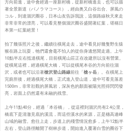
方向前進，途中會經過一座新村橋，從新村橋進去，也可以循
著全景新道（パノラマコース），經由奥又白谷出合、屏風の
コル，到達涸沢圈谷，日本山友告訴我說，這個路線秋天來走
非常非常的漂亮，可以看見整個涸沢圈谷盛開著紅葉，堪稱日
本第一紅葉絕景！
拍了幾張照片之後，繼續往橫尾走去，途中看見好幾隻野生猿
猴在路上玩耍，牠們還會毫不怕人的從你身邊悠閒走過。上午
10點半左右抵達橫尾，目前橫尾山莊正在改建所以沒有營業。
從橫尾這裡，經過橫尾大橋，可以從橫尾本谷的方向前往涸
沢，或者也可以沿著
槍沢登山路線
前往「
槍ヶ岳
」。在橫尾上
完廁所後，經過橫尾大橋，正式進入登山道，途中可看見落差
1500m，非常壯觀的屏風岩，深灰色的顏面被陽光照得閃閃發
亮，岩面上仍然還有未融的残雪。
上午11點40分，經過「本谷橋」，從這裡到涸沢尚有2.4公里，
橋底下是清澈見底的溪流，而這些溪水的來源，正是穗高連峰
山域的融雪。愈往上走，步道上的殘雪情況愈多，上午12點半
左右，登山路徑離開了樹林步道，開始進入覆著白雪的圈谷下