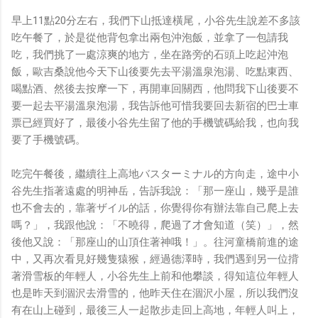
早上11點20分左右，我們下山抵達橫尾，小谷先生說差不多該
吃午餐了，於是從他背包拿出兩包沖泡飯，並拿了一包請我
吃，我們挑了一處涼爽的地方，坐在路旁的石頭上吃起沖泡
飯，歐吉桑說他今天下山後要先去平湯溫泉泡湯、吃點東西、
喝點酒、然後去按摩一下，再開車回關西，他問我下山後要不
要一起去平湯溫泉泡湯，我告訴他可惜我要回去新宿的巴士車
票已經買好了，最後小谷先生留了他的手機號碼給我，也向我
要了手機號碼。
吃完午餐後，繼續往上高地バスターミナル的方向走，途中小
谷先生指著遠處的明神岳，告訴我說：「那一座山，幾乎是誰
也不會去的，靠著ザイル的話，你覺得你有辦法靠自己爬上去
嗎？」，我跟他說：「不曉得，爬過了才會知道（笑）」，然
後他又說：「那座山的山頂住著神哦！」。往河童橋前進的途
中，又再次看見好幾隻猿猴，經過德澤時，我們遇到另一位揹
著滑雪板的年輕人，小谷先生上前和他攀談，得知這位年輕人
也是昨天到涸沢去滑雪的，他昨天住在涸沢小屋，所以我們沒
有在山上碰到，最後三人一起散步走回上高地，年輕人叫上，