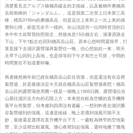
清楚看見北アルプス槍穗高縱走的主稜線，以及被稱作奧穗高
岳前衛峰的「ジャンダルム」。這是我第二次登上日本第三高
峰，標高3190m的奧穗高岳，但是這次上來和上一次上來的感
覺和心情，卻是完全不一樣的。在山頂請另一位同時登頂的日
本中年大叔幫我拍照留念，然後休息15分鐘左右，接著原路走
下山，下午1點左右回到穗高岳山莊。原本心想時間還很早，打
算直接下去涸沢露營場再紮營住一晚，但心想如此一來，明天
太早下山回到上高地，也是得等到下午才有巴士可搭，中間的
時間實在不知道要幹嘛。
再者雖然兩年前已經在穗高岳山莊住宿過，但是還沒有在這裡
紮營過，於是最後決定今天就在穗高岳山莊紮營過夜吧！穗高
岳山莊的露營場使用費一樣是一個晚上1000日圓。露營場位在
山屋往涸沢岳方向的石階上方，本來想在較為空曠的直升機降
落平台旁紮營，但考慮到四周沒有遮蔽，一想到昨夜在涸沢圈
谷紮營碰到的強風，這邊是稜線，晚上若遇到強風可能不太
妙，最後還是選擇在直升機平台下方，一處較為狹窄的空地紮
營，至少這裡比較避風。擔心夜裡刮起強風，還特地搬了幾塊