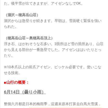
た。後半雪が出てきますが、アイゼンなしでOK。
（涸沢～穂高岳山荘）
涸沢からは急登りが続きます。早朝は、雪面硬く緊張を強い
られた。
（穂高岳山荘～奥穂高岳頂上）
浮き石、はがれそうな石多い。3箇所ほど雪の箇所あり、山荘
から見える部分が一番急登でした。アイゼンははいたりとっ
たり。
※10本爪以上の前爪アイゼン、ピッケル必要です。使いこな
せる技術。
■山行の概要：
6月14日（曇り小雨）
整個六月都是日本的梅雨季，這週末原本打算去白馬大雪溪，