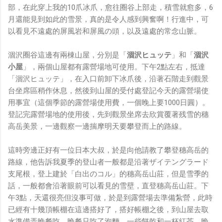
部，在此穿上我的10爪冰爪，愈往圈谷上部走，積雪就愈多，6
月還能見到如此的雪景，真的是令人感到興奮啊！行進中，可
以看見不遠處的屏風岩和屏風の頭，以及遠處的常念山脈。
涸沢圈谷這邊有兩棟山屋，分別是「
涸沢ヒュッテ
」和「
涸沢
小屋
」，兩個山屋都有露營場地可使用。下午2點左右，抵達
「涸沢ヒュッテ」，在入口前卸下冰爪後，沿著石階走到觀景
台坐席區稍作休息，然後到山屋的受付處登記今天的露營場使
用事宜（這個季節的露營場使用費，一個晚上要1000日圓）。
登記完露營場地的使用後，先到觀景坐席去欣賞覆著残雪的穗
高岳美景，一邊觀察一邊揣摩明天要攀登而上的路線。
這時旁邊正好有一位日本大叔，於是向他請教了攀登穗高岳的
路線，他告訴我夏季的登山者一般都是沿著ザイテングラード
支尾根，登上建於「白出のコル」的穗高岳山莊，但是雪季的
話，一般都會沿著眼前可以看見的雪壁，直登穗高岳山莊。下
午3點，天還很亮但沒事可做，於是到露營場去準備紮營，此時
已經有十幾頂帳棚在這邊搭好了，搭好帳棚之後，到山屋去取
水準備弄晚餐吃，晚餐只吃了泡麵、一些餅乾和一杯紅茶，晚