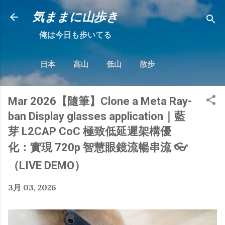
跳到主要內容
気ままに山歩き
俺は今日も步いてる
日本
高山
低山
散步
Mar 2026【隨筆】Clone a Meta Ray-
ban Display glasses application｜藍
芽 L2CAP CoC 極致低延遲架構優
化：實現 720p 智慧眼鏡流暢串流 👓
（LIVE DEMO）
3月 03, 2026