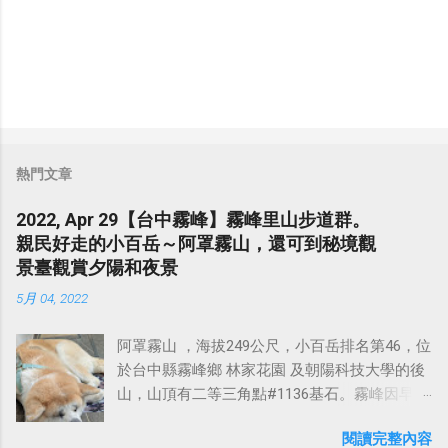
熱門文章
2022, Apr 29【台中霧峰】霧峰里山步道群。
親民好走的小百岳～阿罩霧山，還可到秘境觀
景臺觀賞夕陽和夜景
5月 04, 2022
阿罩霧山 ，海拔249公尺，小百岳排名第46，位
於台中縣霧峰鄉 林家花園 及朝陽科技大學的後
山，山頂有二等三角點#1136基石。霧峰因早期
晨昏迷霧朦朧，故名阿罩霧 （還有一說為阿立
閱讀完整內容
昆族貓羅社所居之地的原住民族 阿罩霧社 ） 。