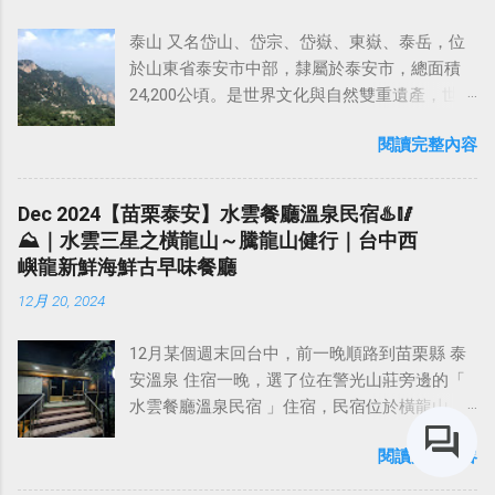
者，多屬番社之譯音。 阿罩霧的名稱更改稱為
壯麗的山河，以及有故事的歷史古蹟。而距離
霧峰，這樣的緣由，據連雅堂於雅堂文集稱：
泰山 又名岱山、岱宗、岱嶽、東嶽、泰岳，位
上海不遠，且最有名的 黃山 、 泰山 這些風景
「劉銘傳在某年巡視中部時，夜宿阿罩霧，嫌
於山東省泰安市中部，隸屬於泰安市，總面積
名勝，之前來大陸出差時都去過了，剩下的山
名稱不雅而改為霧峰。」不過，早在同治年
24,200公頃。是世界文化與自然雙重遺產，世界
嶽景勝地，距離上海又不遠的，就當屬福建南
間，臺灣道丁曰健之奏摺與信函已一再稱「霧
地質公園，全國重點文物保護單位，國家重點
平的「 武夷山 」莫屬了。 武夷山位於福建省北
山」。 阿罩霧位於山邊，可能因此而改名為「
閱讀完整內容
風景名勝區，國家5A級旅遊景區。 泰山的主峰
部，是世界文化與自然遺產雙重遺產地，曾被
霧山 」或「 霧峰 」。這兩個名稱都是文人之雅
「 玉皇頂 」海拔1545米，氣勢雄偉磅礴，有「
《 孤星旅遊指南 》評為「 全球十大最幸福地方
稱，民間甚至於官方地名仍用阿罩霧，日據時
五嶽之首 」、「 天下第一山 」的之稱。在漢族
」之一。 武夷山還具有豐富的歷史文化遺產，
Dec 2024【苗栗泰安】水雲餐廳溫泉民宿♨️🥢
期的大正九年（民國九年、西元 1920 年）廢貓
傳統文化中，泰山一直有「五嶽獨尊」的美
道教傳說、懸棺文化讓這裡的山水更多了一分
⛰️｜水雲三星之橫龍山～騰龍山健行｜台中西
羅堡時，改稱阿罩霧庄為霧峰莊。 【如何前
譽。自秦始皇封禪泰山後，歷朝歷代帝王不斷
靈秀之氣。 武夷山 亦稱 武彝山 ，武夷山脈北
嶼龍新鮮海鮮古早味餐廳
往】 自中二高霧峰交流道下，即達台灣省議會
在泰山封禪和祭祀，並且在泰山上下建廟塑
段東南麓，是著名的旅遊勝地。主要景區範圍
紀念園區，往左行中正路約1公里轉右入萊園
12月 20, 2024
神，刻石題字。 東嶽泰山 （山東）、 西嶽華山
約70平方公里，平均海拔為350公尺，屬於典型
路，可達林家花園，再約0.2公里即抵成功路與
（陝西）、 北嶽恆山 （山西）、 南嶽衡山
的 丹霞地貌 ，億萬年大自然的鬼斧神工，形成
樟公巷口登山口。沿著樟公巷右轉進去，順著
12月某個週末回台中，前一晚順路到苗栗縣 泰
（湖南）、 中嶽嵩山 並稱為 中國五嶽 。自古
了碧水丹峰的美景，共有36峰布列在武夷溪兩
小路往上開可抵達 樟公廟 （快要上到廟前的道
安溫泉 住宿一晚，選了位在警光山莊旁邊的「
以來，以東為尊，而泰山在東，因此被歷代封
岸。溪水清碧，浪環九曲，乘竹筏游溪，可兼
路很陡且窄） ，這裡有停車場跟廁所，如果是
水雲餐廳溫泉民宿 」住宿，民宿位於橫龍山、
建帝王選為仰天功之巍巍而封禪祭祀的地方。
覽山水之勝。1999年武夷山被聯合國教科文組
以健行為目的，可以將車停在這裡，再往山上
鳥嘴山與虎山之間的 汶水溪谷 之中，旁邊就是
泰山自然而然，就被尊為 五嶽之首 。 五嶽，是
織批准列入《 世界遺產名錄 》，成為世界文化
走，這裡距離可以看夕陽夜景的「 尖後土地公
閱讀完整內容
「 泰安警光山莊 」，而警光山莊是泰安溫泉的
家喻戶曉的名詞，五個方位，五處山巒，承載
與自然「雙遺產」。 相傳西元前4600年，彭祖
廟 」，大約還有2.5公里。 由樟公廟網上開的產
源頭，所以這裡的溫泉可以說是相當純正的。
的不僅僅是一方美景，更是五處古人的哲思，