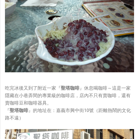
吃完冰後又到了附近一家『
聖塔咖啡
』休息喝咖啡～這是一家
隱藏在小巷弄間的專業級的咖啡店，店內不只有賣咖啡，還有
賣咖啡豆和咖啡器具。
『
聖塔咖啡
』的地址在：嘉義市興中街10號（距離熱鬧的文化
路不遠）