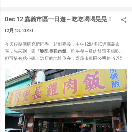
是聽說 Meta 有200個人在搞那個眼鏡捏（雖然不知道他們
負責搞應用的有幾人），啊我如果一個人可以幹贏他們200
人，那我還在這幹嘛？？？（笑）” 也記得更久以前，當我
Dec 12 嘉義市區一日遊～吃吃喝喝晃晃！
們還在研究那個眼鏡時，常聽到像是：『 他們不知道用了
什麼黑科技 』，這類沒有建設性、不應該從 RD 嘴裡說出
12月 13, 2010
來的話，而我也是不以為然。坦白講，以前每次只要聽到某
SW嘴砲經理（暫且以H君稱之），沒事就把『 黑科技 』
今天跟幾個研究所同學一起到嘉義，中午12點多抵達嘉義市
三個字掛在嘴上，當做無知的遮羞布，我就會感到倒胃口！
區，先來到一家『
劉里長雞肉飯
』吃午餐～雞肉飯還不錯吃，
同樣身為RD，我只覺得 Shame on you！（打嘴炮、作
但可惜有點小碗！該店的地址位在：嘉義市東區公明路197號
秀搶風頭、噁心帶風向、搞政治操作、把別人做事的成果搶
去幫自己抬轎、有鍋直接推給下屬扛、散佈同事私生活謠
言，還有職場霸凌，這些你他媽都頂級專業戶，除此之外沒
啥洨用了！） 一件理論上可以做到的事情，外行人的認知
被信息差，不懂加上沒實作能力去驗證，就什麼都變成黑科
技了（多黑？比巴西黑鮑魚還黑嗎？）。反重力技術說不定
也非啥黑科技，只是政府不讓你普通老百姓了解罷了。
Ray-ban Meta 的黑科技，講白了就是人家拉個百人團隊
在搞那支眼鏡，然後把軟體技能和硬體規格點滿，再加上極
致優化後的成果罷了！ 當時知道 Ray-Ban Meta 的智慧眼