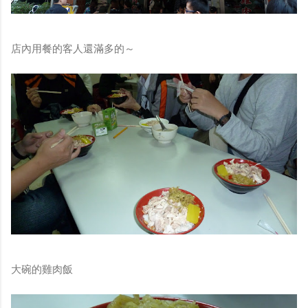
鏡有塞入一個強大的 WiFi 6 晶片在裡面，一開始我猜測會
不會有可能是透過 WiFi P2P 或 WiFi SoftAP 的方式去做
串流（確實 Meta 的智能眼鏡，在同步媒體時，會強制要
店內用餐的客人還滿多的～
求開啟手機的 WiFi 開關，所以媒體同步應該是靠 WiFi 通
道做的），而去年初我也快速做了一個WiFi Direct 架構
來做 POC，確實傳輸效率非常快，幾百 MB 的大檔幾乎秒
級傳完，從眼鏡端將媒體串流到手機端更是不用說的順暢，
而且當時我們的媒體串流還是以未經編碼的方式傳透過
Socket 直接傳輸的（這表示傳輸時所需的頻寬會更大，功
耗據說也較大）。 後來因為 ...
大碗的雞肉飯