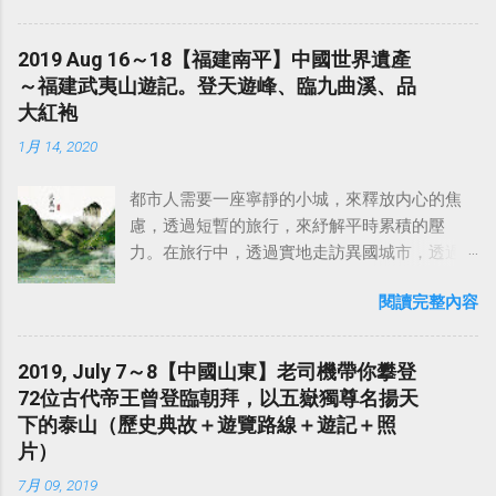
山頂擁有二等三角點，山頂附近遍植鳳梨及龍
眼樹，山頂雜草叢生，不過沿途的產業道路視
2019 Aug 16～18【福建南平】中國世界遺產
野佳。 山頂附近遍植鳳梨及龍眼樹，沿途的產
～福建武夷山遊記。登天遊峰、臨九曲溪、品
業道路視野佳，可近觀台灣三大惡地形之一的
大紅袍
草屯九九群峰；遠觀，則雪山山脈諸峰歷歷在
1月 14, 2020
目，冬季時合歡山群、玉山群峰白雪皚皚，台
中市高樓林立，八卦山脈綿亙迤邐，大肚溪映
都市人需要一座寧靜的小城，來釋放内心的焦
射出金黃燦爛陽光，景緻令人難忘。全年適宜
慮，透過短暫的旅行，來紓解平時累積的壓
攀登，尤以3至7月鳳梨盛產期。 【阿罩霧的由
力。在旅行中，透過實地走訪異國城市，透過
來】 乾隆29年續修臺灣府志載：阿罩霧最早稱
人與人之間的交流，甚至是品嚐當地的美食佳
作「 貓羅新莊 」，因在貓羅堡內新形成之村
閱讀完整內容
餚，來認識不同國家、不同地區的歷史和文
莊，故稱之，現在霧峰區俗稱為「 阿罩霧 」。
化，豐富自己的人生經驗，寫下自己的故事，
這樣「阿罩霧」的稱呼，可能翻譯土著族社名
這不就是旅行的意義嗎？ 2019年夏天，藉著一
Ataabu 作阿罩霧，或云因一帶經常籠罩濃霧峰
2019, July 7～8【中國山東】老司機帶你攀登
次到蘇州出差的機會，和在上海出差的同事相
舊稱為「阿罩霧」，其地名由來有兩種說法：
72位古代帝王曾登臨朝拜，以五嶽獨尊名揚天
約，找個週末，搭一趟高鐵，來武夷山品一壺
一是當地聚落建在山麓，晨間經常濃霧籠罩，
下的泰山（歷史典故＋遊覽路線＋遊記＋照
大紅袍，感受當地的茶文化，靜享怡然自得。
故稱之；另一則認為「阿罩霧」是當地原土著
片）
中國旅遊對我的吸引力，除了每個地區獨具特
族名之譯音，按臺灣地名中，凡冠以「阿」字
7月 09, 2019
色的道地中華料理之外，最大的魅力應該是那