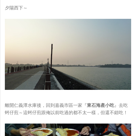
夕陽西下～
離開仁義潭水庫後，回到嘉義市區一家『
東石海產小吃
』去吃
蚵仔煎～這蚵仔煎跟俺以前吃過的都不太一樣，但還不錯吃！