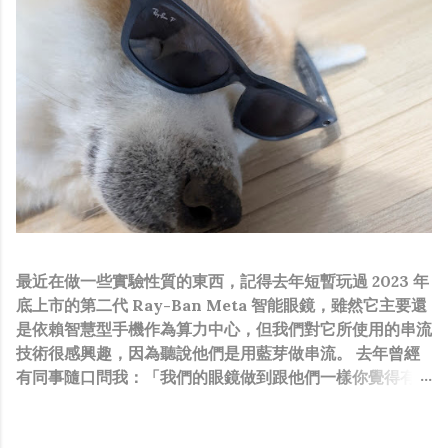
最近在做一些實驗性質的東西，記得去年短暫玩過 2023 年
底上市的第二代 Ray-Ban Meta 智能眼鏡，雖然它主要還
是依賴智慧型手機作為算力中心，但我們對它所使用的串流
技術很感興趣，因為聽說他們是用藍芽做串流。 去年曾經
有同事隨口問我：「我們的眼鏡做到跟他們一樣你覺得有可
能嗎？」，因為我知道我們的硬體規格跟人家的相比並非等
號，加上當時有其他事情在搞，所以隨口開玩笑回說：“可