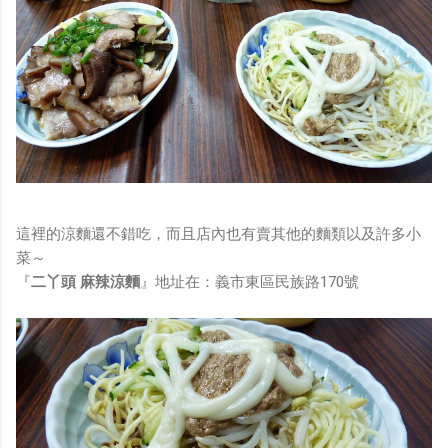
這裡的涼麵還不錯吃，而且店內也有賣其他的麵類以及許多小
菜～
『
二丫頭 麻辣涼麵
』地址在：義市東區民族路170號