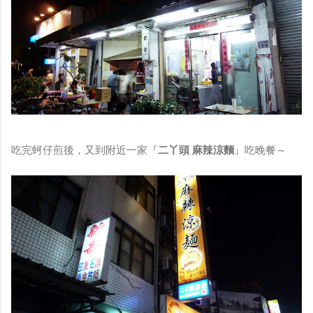
吃完蚵仔煎後，又到附近一家『
二丫頭 麻辣涼麵
』吃晚餐～