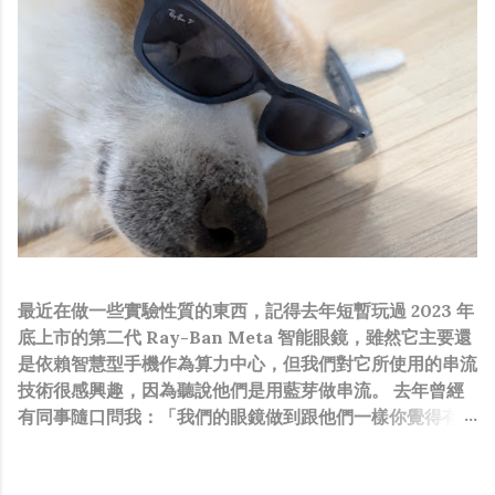
最近在做一些實驗性質的東西，記得去年短暫玩過 2023 年
底上市的第二代 Ray-Ban Meta 智能眼鏡，雖然它主要還
是依賴智慧型手機作為算力中心，但我們對它所使用的串流
技術很感興趣，因為聽說他們是用藍芽做串流。 去年曾經
有同事隨口問我：「我們的眼鏡做到跟他們一樣你覺得有可
能嗎？」，因為我知道我們的硬體規格跟人家的相比並非等
號，加上當時有其他事情在搞，所以隨口開玩笑回說：“可