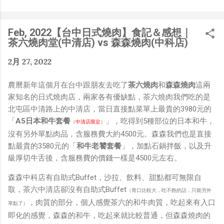
是聽說 Meta 有200個人在搞那個眼鏡捏（雖然不知道他們
負責搞應用的有幾人），啊我如果一個人可以幹贏他們200
人，那我還在這幹嘛？？？（笑）” 也記得更久以前，當我
Feb, 2022【台中日式燒肉】食記＆感想｜
們還在研究那個眼鏡時，常聽到像是：『 他們不知道用了
茶六燒肉堂(中清店) vs 森森燒肉(中科店)
什麼黑科技 』，這類沒有建設性、不應該從 RD 嘴裡說出
來的話，而我也是不以為然。坦白講，以前每次只要聽到某
2月 27, 2022
SW嘴砲經理（暫且以H君稱之），沒事就把『 黑科技 』
三個字掛在嘴上，當做無知的遮羞布，我就會感到倒胃口！
農曆新年這個月在台中跟朋友去吃了
茶六燒肉
和
森森燒肉
這兩
同樣身為RD，我只覺得 Shame on you！（打嘴炮、作
家知名的日式燒肉店，兩家各有優缺點，茶六燒肉我們吃的是
秀搶風頭、噁心帶風向、搞政治操作、把別人做事的成果搶
北屯區中清路上的中清店，當日直接點菜單上最貴的3980元的
去幫自己抬轎、有鍋直接推給下屬扛、散佈同事私生活謠
「
A5日本和牛套餐
」，吃得到5種部位的日本和牛，
（
中清店限定
）
言，還有職場霸凌，這些你他媽都頂級專業戶，除此之外沒
沒有另外單點肉品，含服務費大約4500元。森森我們也是直接
啥洨用了！） 一件理論上可以做到的事情，外行人的認知
點最貴的3580元的「
和牛老饕套餐
」，加點石鍋拌飯，以及升
被信息差，不懂加上沒實作能力去驗證，就什麼都變成黑科
級厚切牛舌後，含服務費的價錢一樣是4500元左右。
技了（多黑？比巴西黑鮑魚還黑嗎？）。反重力技術說不定
森森中科店有自助式Buffet，沙拉、飲料、甜點都可無限自
也非啥黑科技，只是政府不讓你普通老百姓了解罷了。
取，茶六中清店卻沒有自助式Buffet
（胃口比較大，吃不飽的話，只能另外
Ray-ban Meta 的黑科技，講白了就是人家拉個百人團隊
，肉質的部分，個人感覺茶六的和牛肉質，吃起來有入口
在搞那支眼鏡，然後把軟體技能和硬體規格點滿，再加上極
單點了）
即化的感覺，森森的和牛，吃起來就比較普通，但森森燒肉的
致優化後的成果罷了！ 當時知道 Ray-Ban Meta 的智慧眼