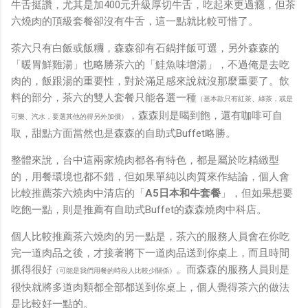
牛舌挺讚，尤其是加400元升級厚切牛舌，吃起來更過癮，但茶
鏡有塞入一個強大的 WiFi 6 晶片在裡面，一開始我猜測會
六燒肉的頂級套餐卻沒有牛舌，這一點就比較可惜了。
不會有可能是透過 WiFi P2P 或 WiFi SoftAP 的方式去做
串流（確實 Meta 的智能眼鏡，在同步媒體時，會強制要
茶六只有白飯或飯糰，森森卻有石鍋拌飯可選，另外森森的
求開啟手機的 WiFi 開關，所以媒體同步應該是靠 WiFi 通
「暖胃鮮雞湯」也略勝茶六的「鮭魚味增湯」，不過俺是去吃
道做的），而去年初我也快速做了一個WiFi Direct 架構
肉的，飯跟湯的重要性，對於滿足感來說就沒那麼重要了。飲
來做 POC，確實傳輸效率非常快，幾百 MB 的大檔幾乎秒
料的部分，茶六的雙人套餐只能各選一種
（基本款只有紅茶、綠茶，或是
級傳完，從眼鏡端將媒體串流到手機端更是不用說的順暢，
，森森則是喝到飽，還有咖啡可自
可樂、汽水，要選其他的得另外加價）
而且當時我們的媒體串流還是以未經編碼的方式傳透過
取，甜點方面當然也是森森的自助式Buffet略勝。
Socket 直接傳輸的（這表示傳輸時所需的頻寬會更大，功
耗據說也較大）。 後來因為 ...
整體來說，台中這兩家燒肉都各有特色，都是屬於吃精緻型
的，用餐環境也都不錯，但如果單純以肉質來作結論，個人會
比較推薦茶六燒肉中清店的「
A5日本和牛套餐
」，但如果想要
吃飽一點，則是推薦有自助式Buffet的森森燒肉中科店。
個人比較推薦茶六燒肉的另一點是，茶六的服務人員會在你吃
完一道肉品之後，才接著將下一道肉品送到你桌上，而且時間
抓得很好
。而森森的服務人員則是
（可能是我們用餐的時段人比較少關係）
很快就將多道肉類都全部都送到你桌上，個人覺得茶六的做法
是比較好一點的。