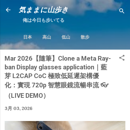
跳到主要內容
気ままに山歩き
俺は今日も步いてる
日本
高山
低山
散步
Mar 2026【隨筆】Clone a Meta Ray-
ban Display glasses application｜藍
芽 L2CAP CoC 極致低延遲架構優
化：實現 720p 智慧眼鏡流暢串流 👓
（LIVE DEMO）
3月 03, 2026